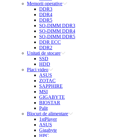
Memorii operative
DDR3
DDR4
DDR5
SO-DIMM DDR3
SO-DIMM DDR4
SO-DIMM DDR5
DDR ECC
DDR2
Unitati de stocare
SSD
HDD
Placi video
ASUS
ZOTAC
SAPPHIRE
MSI
GIGABYTE
BIOSTAR
Palit
Blocuri de alimentare
1stPlayer
ASUS
Gigabyte
HPC