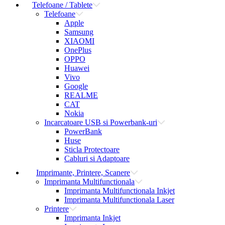
Telefoane / Tablete
Telefoane
Apple
Samsung
XIAOMI
OnePlus
OPPO
Huawei
Vivo
Google
REALME
CAT
Nokia
Incarcatoare USB si Powerbank-uri
PowerBank
Huse
Sticla Protectoare
Cabluri si Adaptoare
Imprimante, Printere, Scanere
Imprimanta Multifunctionala
Imprimanta Multifunctionala Inkjet
Imprimanta Multifunctionala Laser
Printere
Imprimanta Inkjet