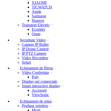
XIAOMI
TICWATCH
Apple
Samsung
Huawei
Transport Electric
Ecorider
Onan
Securitate Video
Camere IP Bullet
IP Dome Camere
IP PTZ Camere
Video Recordere
Seturi
Echipament de Birou
Video Conferinta
Poly
Display-uri comerciale
Smart interactive display
Accesorii
ViewSonic
Echipament de retea
Produse wireless
Mesh