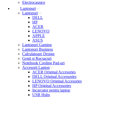
Electrocasnice
Laptopuri
Laptopuri
DELL
HP
ACER
LENOVO
APPLE
ASUS
Laptopuri Gaming
Laptopuri Business
Calculatoare Design
Genti si Rucsacuri
Notebook Cooling Pad-uri
Accesorii Laptop
ACER Original Accesories
DELL Original Accessories
LENOVO Original Accesories
HP Original Accessories
Incarcator pentru laptop
USB Hubs