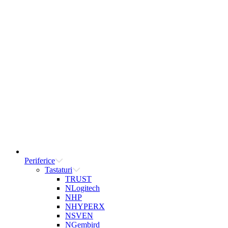
Periferice
Tastaturi
TRUST
NLogitech
NHP
NHYPERX
NSVEN
NGembird