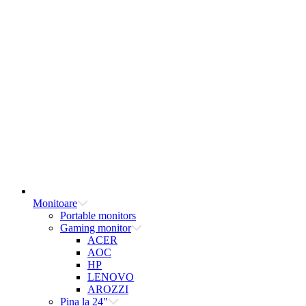
Monitoare
Portable monitors
Gaming monitor
ACER
AOC
HP
LENOVO
AROZZI
Pina la 24"