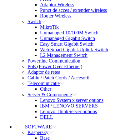
Adaptor Wireless
Punct de acces / extender wireless
Router Wireless
Switch
MikroTik
Unmanaged 10/100M Switch
Unmanaged Gigabit Switch
Easy Smart Gigabit Switch
Web Smart Gigabit-Uplink Switch
L2 Management Switch
Powerline Communication
PoE (Power Over Ethernet)
Adaptor de retea
Cablu / Patch Cords / Accesorii
Telecomunicatie
Other
Server & Componente
Lenovo System x server options
IBM / LENOVO SERVERS
Lenovo ThinkServer options
DELL
SOFTWARE
Kaspersky
Base