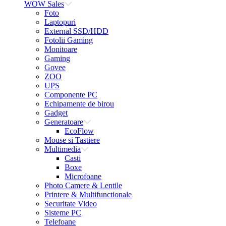
WOW Sales
Foto
Laptopuri
External SSD/HDD
Fotolii Gaming
Monitoare
Gaming
Govee
ZOO
UPS
Componente PC
Echipamente de birou
Gadget
Generatoare
EcoFlow
Mouse si Tastiere
Multimedia
Casti
Boxe
Microfoane
Photo Camere & Lentile
Printere & Multifunctionale
Securitate Video
Sisteme PC
Telefoane