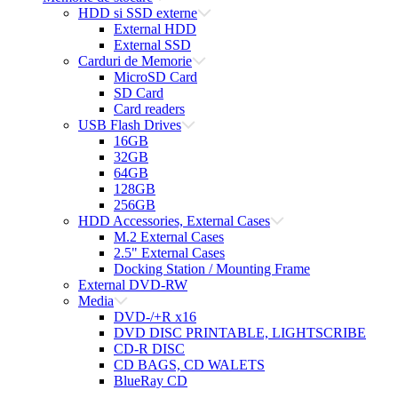
HDD si SSD externe
External HDD
External SSD
Carduri de Memorie
MicroSD Card
SD Card
Card readers
USB Flash Drives
16GB
32GB
64GB
128GB
256GB
HDD Accessories, External Cases
M.2 External Cases
2.5" External Cases
Docking Station / Mounting Frame
External DVD-RW
Media
DVD-/+R x16
DVD DISC PRINTABLE, LIGHTSCRIBE
CD-R DISC
CD BAGS, CD WALETS
BlueRay CD