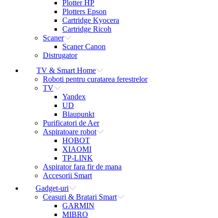
Plotter HP
Plotters Epson
Cartridge Kyocera
Cartridge Ricoh
Scaner
Scaner Canon
Distrugator
TV & Smart Home
Roboti pentru curatarea ferestrelor
TV
Yandex
UD
Blaupunkt
Purificatori de Aer
Aspiratoare robot
HOBOT
XIAOMI
TP-LINK
Aspirator fara fir de mana
Accesorii Smart
Gadget-uri
Ceasuri & Bratari Smart
GARMIN
MIBRO