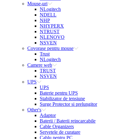
Mouse-uri
NLogitech
NDELL
NHP
NHYPERX
NTRUST
NLENOVO
NSVEN
Covorase pentru mouse
Trust
NLogitech
Camere web
TRUST
NSVEN
UPS
UPS
Baterie pentru UPS
Stabilizator de tensiune
Surge Protector si prelungitor
Other's
Adaptor
Baterii / Baterii reincarcabile
Cable Organizers
Servetele de curatare
Cablu pentru PC