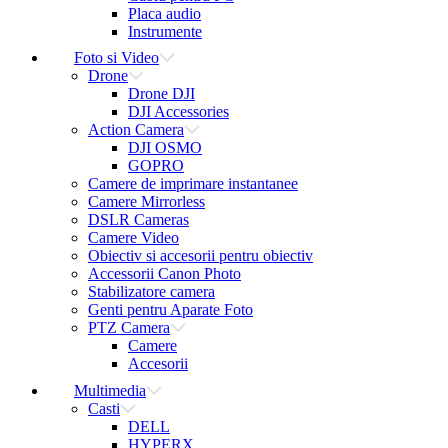
Placa audio
Instrumente
Foto si Video
Drone
Drone DJI
DJI Accessories
Action Camera
DJI OSMO
GOPRO
Camere de imprimare instantanee
Camere Mirrorless
DSLR Cameras
Camere Video
Obiectiv si accesorii pentru obiectiv
Accessorii Canon Photo
Stabilizatore camera
Genti pentru Aparate Foto
PTZ Camera
Camere
Accesorii
Multimedia
Casti
DELL
HYPERX