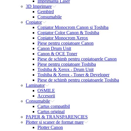
Imprimanta Laser
3D Imprimare
Gembird
Consumabile
Copiator
Copiator Monocrom Canon si Toshiba
Copiator Color Canon & Toshiba
Copiator Monocrom Xerox
Piese pentru copiatoare Canon
Canon Drum Unit
Canon & OCE Toner
Piese de schimb pentru copiatoarele Canon
Piese pentru copiatoare Toshiba
Toshiba & Xerox - Drum Unit
Toshiba & Xerox - Toner & Developer
Piese de schimb pentru copiatoarele Toshiba
Laminator
OSMILE
Accesorii
Consumabile
Cartus compatibil
Cartus original
PAPER & TRANSPARENCIES
Plotter si scaner de format mare
Plotter Canon