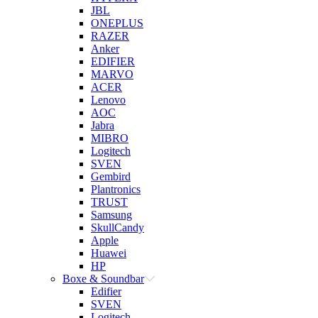
JBL
ONEPLUS
RAZER
Anker
EDIFIER
MARVO
ACER
Lenovo
AOC
Jabra
MIBRO
Logitech
SVEN
Gembird
Plantronics
TRUST
Samsung
SkullCandy
Apple
Huawei
HP
Boxe & Soundbar
Edifier
SVEN
Logitech