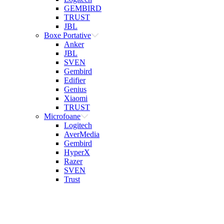
GEMBIRD
TRUST
JBL
Boxe Portative
Anker
JBL
SVEN
Gembird
Edifier
Genius
Xiaomi
TRUST
Microfoane
Logitech
AverMedia
Gembird
HyperX
Razer
SVEN
Trust