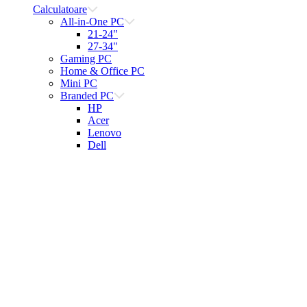
Calculatoare
All-in-One PC
21-24"
27-34"
Gaming PC
Home & Office PC
Mini PC
Branded PC
HP
Acer
Lenovo
Dell