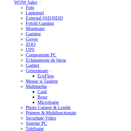
WOW Sales
Foto
Laptopuri
External SSD/HDD
Fotolii Gaming
Monitoare
Gaming
Govee
ZOO
UPS
Componente PC
Echipamente de birou
Gadget
Generatoare
EcoFlow
Mouse si Tastiere
Multimedia
Casti
Boxe
Microfoane
Photo Camere & Lentile
Printere & Multifunctionale
Securitate Video
Sisteme PC
Telefoane