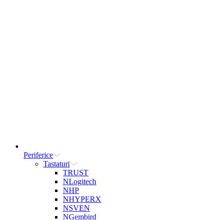
Periferice
Tastaturi
TRUST
NLogitech
NHP
NHYPERX
NSVEN
NGembird