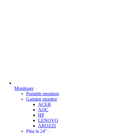
Monitoare
Portable monitors
Gaming monitor
ACER
AOC
HP
LENOVO
AROZZI
Pina la 24"