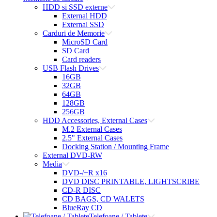
HDD si SSD externe
External HDD
External SSD
Carduri de Memorie
MicroSD Card
SD Card
Card readers
USB Flash Drives
16GB
32GB
64GB
128GB
256GB
HDD Accessories, External Cases
M.2 External Cases
2.5" External Cases
Docking Station / Mounting Frame
External DVD-RW
Media
DVD-/+R x16
DVD DISC PRINTABLE, LIGHTSCRIBE
CD-R DISC
CD BAGS, CD WALETS
BlueRay CD
Telefoane / Tablete