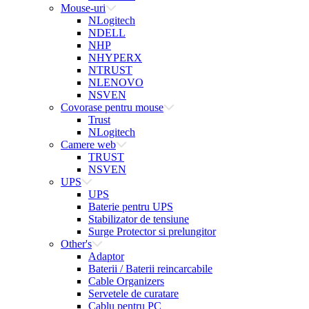
Mouse-uri
NLogitech
NDELL
NHP
NHYPERX
NTRUST
NLENOVO
NSVEN
Covorase pentru mouse
Trust
NLogitech
Camere web
TRUST
NSVEN
UPS
UPS
Baterie pentru UPS
Stabilizator de tensiune
Surge Protector si prelungitor
Other's
Adaptor
Baterii / Baterii reincarcabile
Cable Organizers
Servetele de curatare
Cablu pentru PC