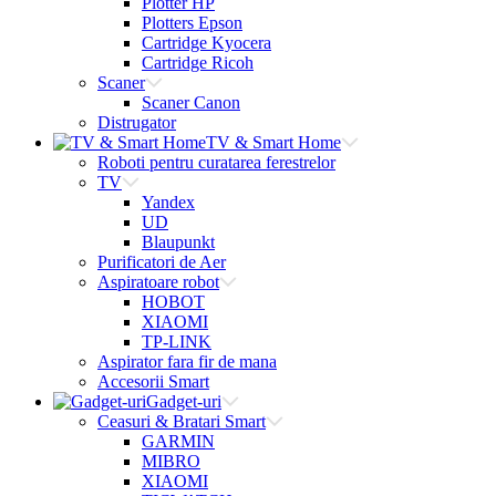
Plotter HP
Plotters Epson
Cartridge Kyocera
Cartridge Ricoh
Scaner
Scaner Canon
Distrugator
TV & Smart Home
Roboti pentru curatarea ferestrelor
TV
Yandex
UD
Blaupunkt
Purificatori de Aer
Aspiratoare robot
HOBOT
XIAOMI
TP-LINK
Aspirator fara fir de mana
Accesorii Smart
Gadget-uri
Ceasuri & Bratari Smart
GARMIN
MIBRO
XIAOMI