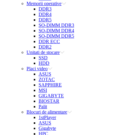
Memorii operative
DDR3
DDR4
DDR5
SO-DIMM DDR3
SO-DIMM DDR4
SO-DIMM DDR5
DDR ECC
DDR2
Unitati de stocare
SSD
HDD
Placi video
ASUS
ZOTAC
SAPPHIRE
MSI
GIGABYTE
BIOSTAR
Palit
Blocuri de alimentare
1stPlayer
ASUS
Gigabyte
HPC