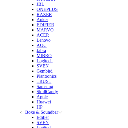
JBL
ONEPLUS
RAZER
Anker
EDIFIER
MARVO
ACER
Lenovo
AOC
Jabra
MIBRO
Logitech
SVEN
Gembird
Plantronics
TRUST
Samsung
SkullCandy
Apple
Huawei
HP
Boxe & Soundbar
Edifier
SVEN
Logitech