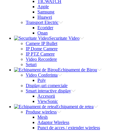
TICWATCH
Apple
Samsung
Huawei
Transport Electric
Ecorider
Onan
Securitate Video
Camere IP Bullet
IP Dome Camere
IP PTZ Camere
Video Recordere
Seturi
Echipament de Birou
Video Conferinta
Poly
Display-uri comerciale
Smart interactive display
Accesorii
ViewSonic
Echipament de retea
Produse wireless
Mesh
Adaptor Wireless
Punct de acces / extender wireless