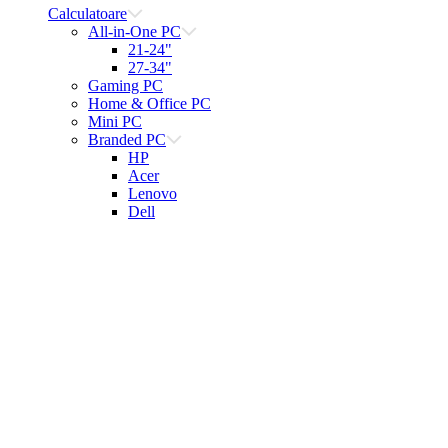
Calculatoare
All-in-One PC
21-24"
27-34"
Gaming PC
Home & Office PC
Mini PC
Branded PC
HP
Acer
Lenovo
Dell