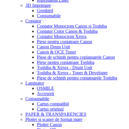
Imprimanta Laser
3D Imprimare
Gembird
Consumabile
Copiator
Copiator Monocrom Canon si Toshiba
Copiator Color Canon & Toshiba
Copiator Monocrom Xerox
Piese pentru copiatoare Canon
Canon Drum Unit
Canon & OCE Toner
Piese de schimb pentru copiatoarele Canon
Piese pentru copiatoare Toshiba
Toshiba & Xerox - Drum Unit
Toshiba & Xerox - Toner & Developer
Piese de schimb pentru copiatoarele Toshiba
Laminator
OSMILE
Accesorii
Consumabile
Cartus compatibil
Cartus original
PAPER & TRANSPARENCIES
Plotter si scaner de format mare
Plotter Canon