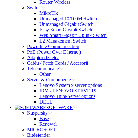
Router Wireless
Switch
MikroTik
Unmanaged 10/100M Switch
Unmanaged Gigabit Switch
Easy Smart Gigabit Switch
Web Smart Gigabit-Uplink Switch
L2 Management Switch
Powerline Communication
PoE (Power Over Ethernet)
Adaptor de retea
Cablu / Patch Cords / Accesorii
Telecomunicatie
Other
Server & Componente
Lenovo System x server options
IBM / LENOVO SERVERS
Lenovo ThinkServer options
DELL
SOFTWARE
Kaspersky
Base
Renewal
MICROSOFT
Bitdefender