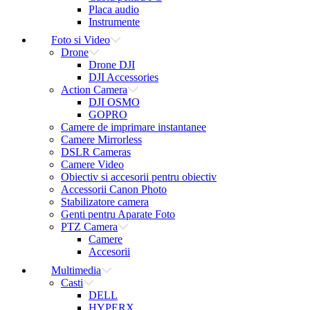
Placa audio
Instrumente
Foto si Video
Drone
Drone DJI
DJI Accessories
Action Camera
DJI OSMO
GOPRO
Camere de imprimare instantanee
Camere Mirrorless
DSLR Cameras
Camere Video
Obiectiv si accesorii pentru obiectiv
Accessorii Canon Photo
Stabilizatore camera
Genti pentru Aparate Foto
PTZ Camera
Camere
Accesorii
Multimedia
Casti
DELL
HYPERX