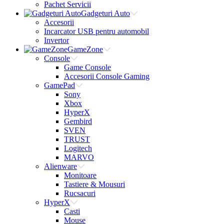
Pachet Servicii
Gadgeturi Auto
Accesorii
Incarcator USB pentru automobil
Invertor
GameZone
Console
Game Console
Accesorii Console Gaming
GamePad
Sony
Xbox
HyperX
Gembird
SVEN
TRUST
Logitech
MARVO
Alienware
Monitoare
Tastiere & Mousuri
Rucsacuri
HyperX
Casti
Mouse