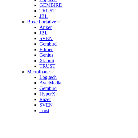
GEMBIRD
TRUST
JBL
Boxe Portative
Anker
JBL
SVEN
Gembird
Edifier
Genius
Xiaomi
TRUST
Microfoane
Logitech
AverMedia
Gembird
HyperX
Razer
SVEN
Trust