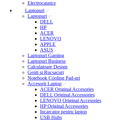
Electrocasnice
Laptopuri
Laptopuri
DELL
HP
ACER
LENOVO
APPLE
ASUS
Laptopuri Gaming
Laptopuri Business
Calculatoare Design
Genti si Rucsacuri
Notebook Cooling Pad-uri
Accesorii Laptop
ACER Original Accesories
DELL Original Accessories
LENOVO Original Accesories
HP Original Accessories
Incarcator pentru laptop
USB Hubs