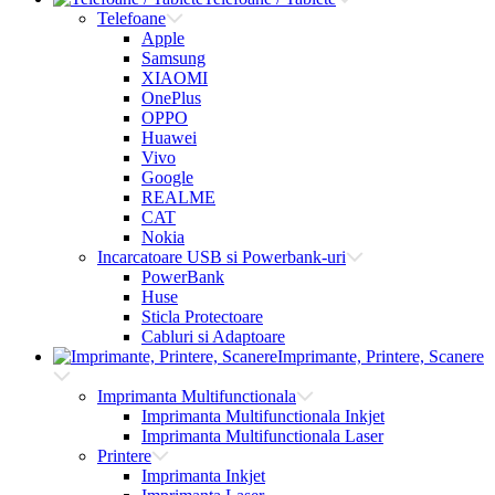
Telefoane
Apple
Samsung
XIAOMI
OnePlus
OPPO
Huawei
Vivo
Google
REALME
CAT
Nokia
Incarcatoare USB si Powerbank-uri
PowerBank
Huse
Sticla Protectoare
Cabluri si Adaptoare
Imprimante, Printere, Scanere
Imprimanta Multifunctionala
Imprimanta Multifunctionala Inkjet
Imprimanta Multifunctionala Laser
Printere
Imprimanta Inkjet