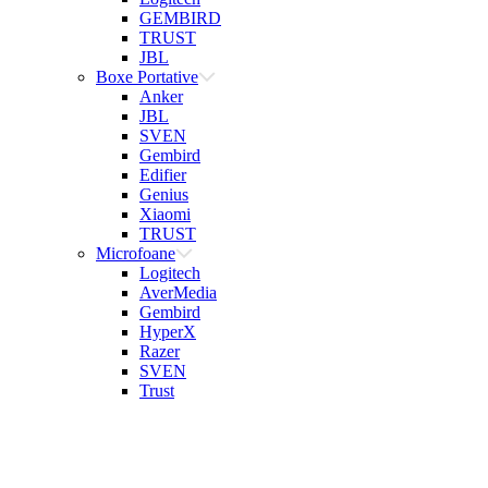
GEMBIRD
TRUST
JBL
Boxe Portative
Anker
JBL
SVEN
Gembird
Edifier
Genius
Xiaomi
TRUST
Microfoane
Logitech
AverMedia
Gembird
HyperX
Razer
SVEN
Trust