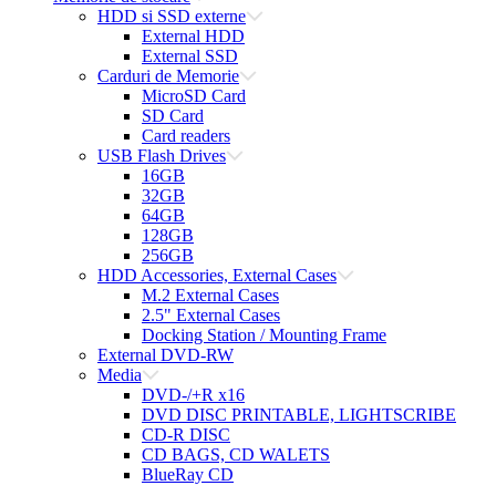
HDD si SSD externe
External HDD
External SSD
Carduri de Memorie
MicroSD Card
SD Card
Card readers
USB Flash Drives
16GB
32GB
64GB
128GB
256GB
HDD Accessories, External Cases
M.2 External Cases
2.5" External Cases
Docking Station / Mounting Frame
External DVD-RW
Media
DVD-/+R x16
DVD DISC PRINTABLE, LIGHTSCRIBE
CD-R DISC
CD BAGS, CD WALETS
BlueRay CD