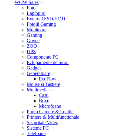
WOW Sales
Foto
Laptopuri
External SSD/HDD
Fotolii Gaming
Monitoare
Gaming
Govee
ZOO
UPS
Componente PC
Echipamente de birou
Gadget
Generatoare
EcoFlow
Mouse si Tastiere
Multimedia
Casti
Boxe
Microfoane
Photo Camere & Lentile
Printere & Multifunctionale
Securitate Video
Sisteme PC
Telefoane