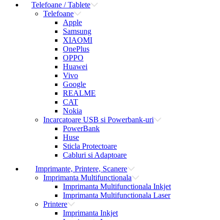
Telefoane / Tablete
Telefoane
Apple
Samsung
XIAOMI
OnePlus
OPPO
Huawei
Vivo
Google
REALME
CAT
Nokia
Incarcatoare USB si Powerbank-uri
PowerBank
Huse
Sticla Protectoare
Cabluri si Adaptoare
Imprimante, Printere, Scanere
Imprimanta Multifunctionala
Imprimanta Multifunctionala Inkjet
Imprimanta Multifunctionala Laser
Printere
Imprimanta Inkjet