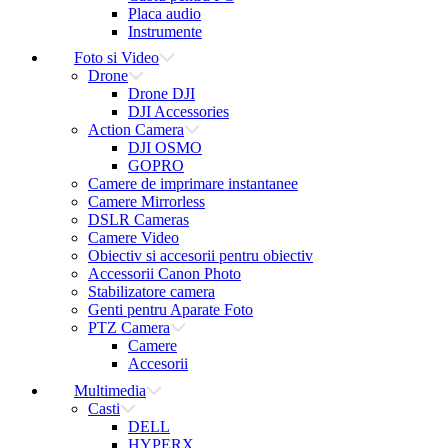
Placa audio
Instrumente
Foto si Video
Drone
Drone DJI
DJI Accessories
Action Camera
DJI OSMO
GOPRO
Camere de imprimare instantanee
Camere Mirrorless
DSLR Cameras
Camere Video
Obiectiv si accesorii pentru obiectiv
Accessorii Canon Photo
Stabilizatore camera
Genti pentru Aparate Foto
PTZ Camera
Camere
Accesorii
Multimedia
Casti
DELL
HYPERX