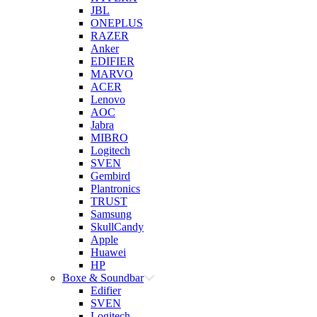
JBL
ONEPLUS
RAZER
Anker
EDIFIER
MARVO
ACER
Lenovo
AOC
Jabra
MIBRO
Logitech
SVEN
Gembird
Plantronics
TRUST
Samsung
SkullCandy
Apple
Huawei
HP
Boxe & Soundbar
Edifier
SVEN
Logitech