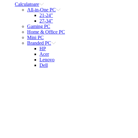
Calculatoare
All-in-One PC
21-24"
27-34"
Gaming PC
Home & Office PC
Mini PC
Branded PC
HP
Acer
Lenovo
Dell