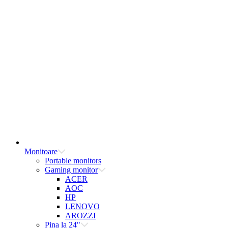
Monitoare
Portable monitors
Gaming monitor
ACER
AOC
HP
LENOVO
AROZZI
Pina la 24"