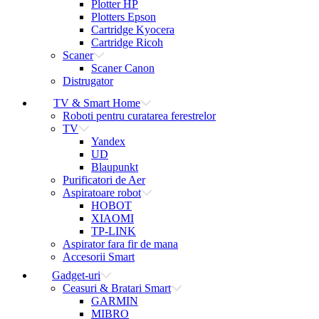
Plotter HP
Plotters Epson
Cartridge Kyocera
Cartridge Ricoh
Scaner
Scaner Canon
Distrugator
TV & Smart Home
Roboti pentru curatarea ferestrelor
TV
Yandex
UD
Blaupunkt
Purificatori de Aer
Aspiratoare robot
HOBOT
XIAOMI
TP-LINK
Aspirator fara fir de mana
Accesorii Smart
Gadget-uri
Ceasuri & Bratari Smart
GARMIN
MIBRO