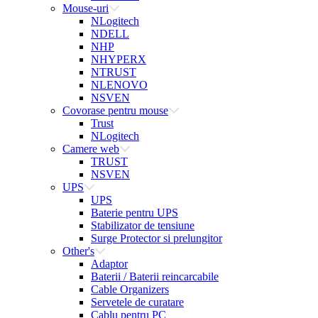
Mouse-uri
NLogitech
NDELL
NHP
NHYPERX
NTRUST
NLENOVO
NSVEN
Covorase pentru mouse
Trust
NLogitech
Camere web
TRUST
NSVEN
UPS
UPS
Baterie pentru UPS
Stabilizator de tensiune
Surge Protector si prelungitor
Other's
Adaptor
Baterii / Baterii reincarcabile
Cable Organizers
Servetele de curatare
Cablu pentru PC