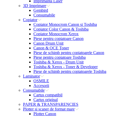
Imprimanta Laser
3D Imprimare
Gembird
Consumabile
Copiator
Copiator Monocrom Canon si Toshiba
Copiator Color Canon & Toshiba
Copiator Monocrom Xerox
Piese pentru copiatoare Canon
Canon Drum Unit
Canon & OCE Toner
Piese de schimb pentru copiatoarele Canon
Piese pentru copiatoare Toshiba
Toshiba & Xerox - Drum Unit
Toshiba & Xerox - Toner & Developer
Piese de schimb pentru copiatoarele Toshiba
Laminator
OSMILE
Accesorii
Consumabile
Cartus compatibil
Cartus original
PAPER & TRANSPARENCIES
Plotter si scaner de format mare
Plotter Canon