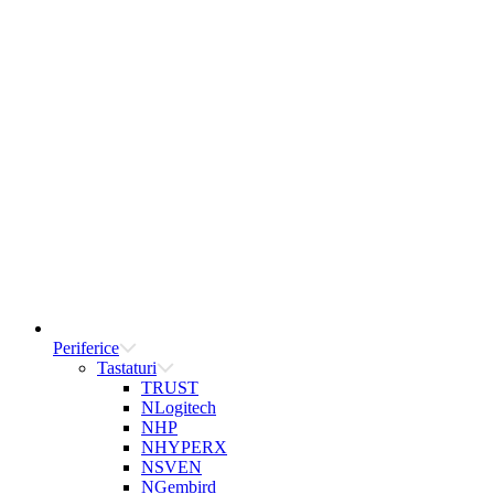
Periferice
Tastaturi
TRUST
NLogitech
NHP
NHYPERX
NSVEN
NGembird