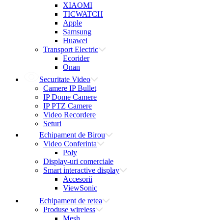
XIAOMI
TICWATCH
Apple
Samsung
Huawei
Transport Electric
Ecorider
Onan
Securitate Video
Camere IP Bullet
IP Dome Camere
IP PTZ Camere
Video Recordere
Seturi
Echipament de Birou
Video Conferinta
Poly
Display-uri comerciale
Smart interactive display
Accesorii
ViewSonic
Echipament de retea
Produse wireless
Mesh