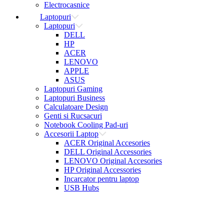
Electrocasnice
Laptopuri
Laptopuri
DELL
HP
ACER
LENOVO
APPLE
ASUS
Laptopuri Gaming
Laptopuri Business
Calculatoare Design
Genti si Rucsacuri
Notebook Cooling Pad-uri
Accesorii Laptop
ACER Original Accesories
DELL Original Accessories
LENOVO Original Accesories
HP Original Accessories
Incarcator pentru laptop
USB Hubs