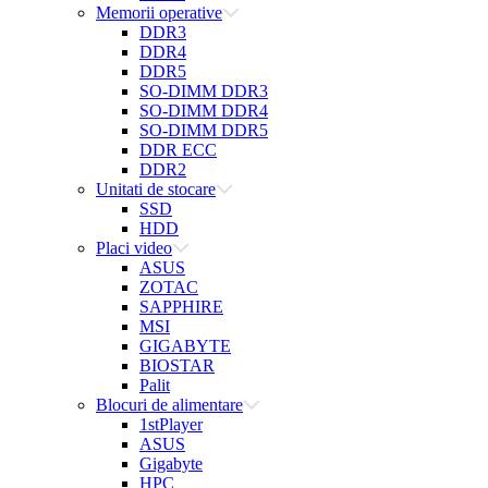
Memorii operative
DDR3
DDR4
DDR5
SO-DIMM DDR3
SO-DIMM DDR4
SO-DIMM DDR5
DDR ECC
DDR2
Unitati de stocare
SSD
HDD
Placi video
ASUS
ZOTAC
SAPPHIRE
MSI
GIGABYTE
BIOSTAR
Palit
Blocuri de alimentare
1stPlayer
ASUS
Gigabyte
HPC