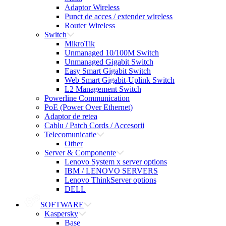
Adaptor Wireless
Punct de acces / extender wireless
Router Wireless
Switch
MikroTik
Unmanaged 10/100M Switch
Unmanaged Gigabit Switch
Easy Smart Gigabit Switch
Web Smart Gigabit-Uplink Switch
L2 Management Switch
Powerline Communication
PoE (Power Over Ethernet)
Adaptor de retea
Cablu / Patch Cords / Accesorii
Telecomunicatie
Other
Server & Componente
Lenovo System x server options
IBM / LENOVO SERVERS
Lenovo ThinkServer options
DELL
SOFTWARE
Kaspersky
Base