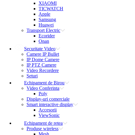
XIAOMI
TICWATCH
Apple
Samsung
Huawei
Transport Electric
Ecorider
Onan
Securitate Video
Camere IP Bullet
IP Dome Camere
IP PTZ Camere
Video Recordere
Seturi
Echipament de Birou
Video Conferinta
Poly
Display-uri comerciale
Smart interactive display
Accesorii
ViewSonic
Echipament de retea
Produse wireless
Mesh