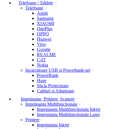
Telefoane / Tablete
Telefoane
Apple
Samsung
XIAOMI
OnePlus
OPPO
Huawei
Vivo
Google
REALME
CAT
Nokia
Incarcatoare USB si Powerbank-uri
PowerBank
Huse
Sticla Protectoare
Cabluri si Adaptoare
Imprimante, Printere, Scanere
Imprimanta Multifunctionala
Imprimanta Multifunctionala Inkjet
Imprimanta Multifunctionala Laser
Printere
Imprimanta Inkjet