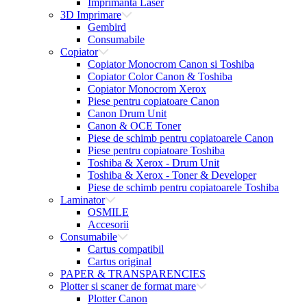
Imprimanta Laser
3D Imprimare
Gembird
Consumabile
Copiator
Copiator Monocrom Canon si Toshiba
Copiator Color Canon & Toshiba
Copiator Monocrom Xerox
Piese pentru copiatoare Canon
Canon Drum Unit
Canon & OCE Toner
Piese de schimb pentru copiatoarele Canon
Piese pentru copiatoare Toshiba
Toshiba & Xerox - Drum Unit
Toshiba & Xerox - Toner & Developer
Piese de schimb pentru copiatoarele Toshiba
Laminator
OSMILE
Accesorii
Consumabile
Cartus compatibil
Cartus original
PAPER & TRANSPARENCIES
Plotter si scaner de format mare
Plotter Canon