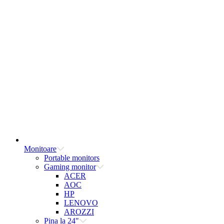
Monitoare
Portable monitors
Gaming monitor
ACER
AOC
HP
LENOVO
AROZZI
Pina la 24"