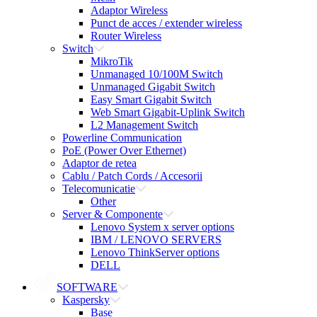
Adaptor Wireless
Punct de acces / extender wireless
Router Wireless
Switch
MikroTik
Unmanaged 10/100M Switch
Unmanaged Gigabit Switch
Easy Smart Gigabit Switch
Web Smart Gigabit-Uplink Switch
L2 Management Switch
Powerline Communication
PoE (Power Over Ethernet)
Adaptor de retea
Cablu / Patch Cords / Accesorii
Telecomunicatie
Other
Server & Componente
Lenovo System x server options
IBM / LENOVO SERVERS
Lenovo ThinkServer options
DELL
SOFTWARE
Kaspersky
Base