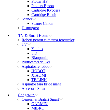
Plotter HP
Plotters Epson
Cartridge Kyocera
Cartridge Ricoh
Scaner
Scaner Canon
Distrugator
TV & Smart Home
Roboti pentru curatarea ferestrelor
TV
Yandex
UD
Blaupunkt
Purificatori de Aer
Aspiratoare robot
HOBOT
XIAOMI
TP-LINK
Aspirator fara fir de mana
Accesorii Smart
Gadget-uri
Ceasuri & Bratari Smart
GARMIN
MIBRO