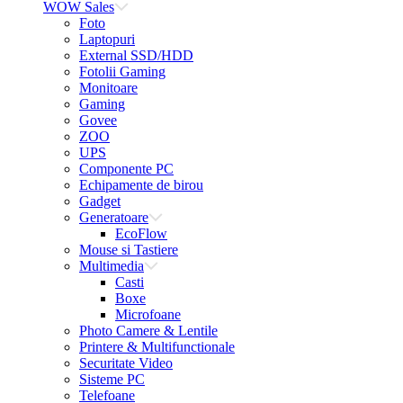
WOW Sales
Foto
Laptopuri
External SSD/HDD
Fotolii Gaming
Monitoare
Gaming
Govee
ZOO
UPS
Componente PC
Echipamente de birou
Gadget
Generatoare
EcoFlow
Mouse si Tastiere
Multimedia
Casti
Boxe
Microfoane
Photo Camere & Lentile
Printere & Multifunctionale
Securitate Video
Sisteme PC
Telefoane