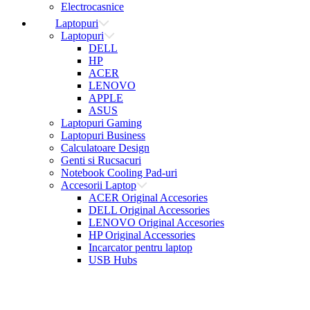
Electrocasnice
Laptopuri
Laptopuri
DELL
HP
ACER
LENOVO
APPLE
ASUS
Laptopuri Gaming
Laptopuri Business
Calculatoare Design
Genti si Rucsacuri
Notebook Cooling Pad-uri
Accesorii Laptop
ACER Original Accesories
DELL Original Accessories
LENOVO Original Accesories
HP Original Accessories
Incarcator pentru laptop
USB Hubs