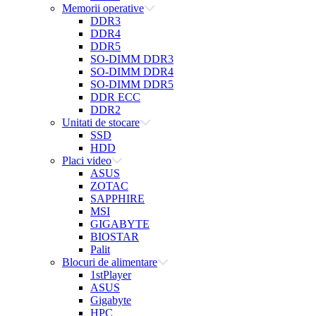
Memorii operative
DDR3
DDR4
DDR5
SO-DIMM DDR3
SO-DIMM DDR4
SO-DIMM DDR5
DDR ECC
DDR2
Unitati de stocare
SSD
HDD
Placi video
ASUS
ZOTAC
SAPPHIRE
MSI
GIGABYTE
BIOSTAR
Palit
Blocuri de alimentare
1stPlayer
ASUS
Gigabyte
HPC