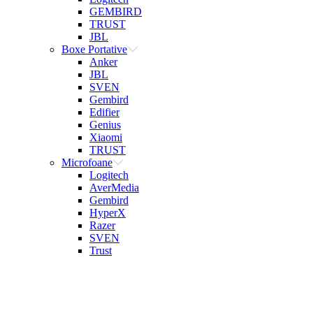
GEMBIRD
TRUST
JBL
Boxe Portative
Anker
JBL
SVEN
Gembird
Edifier
Genius
Xiaomi
TRUST
Microfoane
Logitech
AverMedia
Gembird
HyperX
Razer
SVEN
Trust