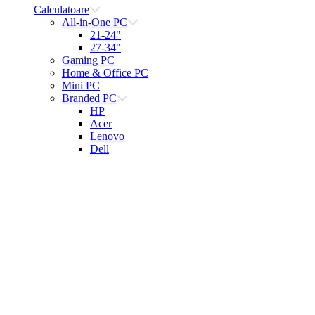
Calculatoare
All-in-One PC
21-24"
27-34"
Gaming PC
Home & Office PC
Mini PC
Branded PC
HP
Acer
Lenovo
Dell