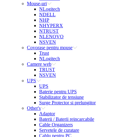
Mouse-uri
NLogitech
NDELL
NHP
NHYPERX
NTRUST
NLENOVO
NSVEN
Covorase pentru mouse
Trust
NLogitech
Camere web
TRUST
NSVEN
UPS
UPS
Baterie pentru UPS
Stabilizator de tensiune
Surge Protector si prelungitor
Other's
Adaptor
Baterii / Baterii reincarcabile
Cable Organizers
Servetele de curatare
Cablu pentru PC