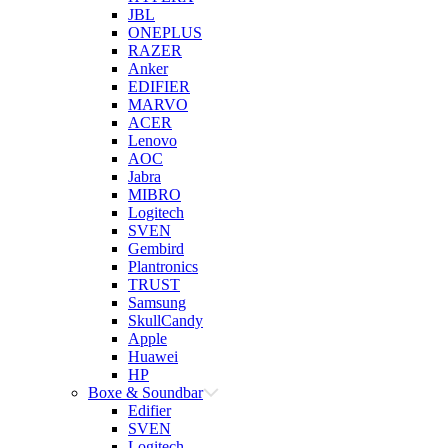
JBL
ONEPLUS
RAZER
Anker
EDIFIER
MARVO
ACER
Lenovo
AOC
Jabra
MIBRO
Logitech
SVEN
Gembird
Plantronics
TRUST
Samsung
SkullCandy
Apple
Huawei
HP
Boxe & Soundbar
Edifier
SVEN
Logitech