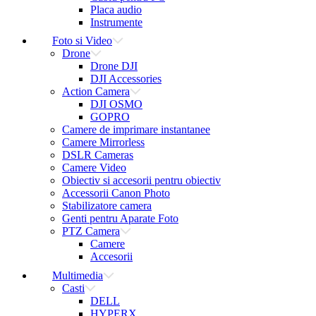
Placa audio
Instrumente
Foto si Video
Drone
Drone DJI
DJI Accessories
Action Camera
DJI OSMO
GOPRO
Camere de imprimare instantanee
Camere Mirrorless
DSLR Cameras
Camere Video
Obiectiv si accesorii pentru obiectiv
Accessorii Canon Photo
Stabilizatore camera
Genti pentru Aparate Foto
PTZ Camera
Camere
Accesorii
Multimedia
Casti
DELL
HYPERX