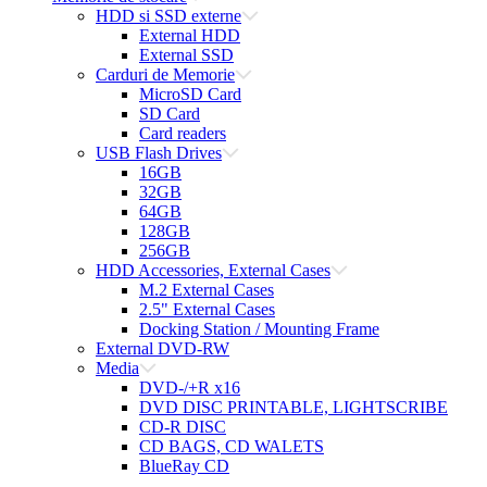
HDD si SSD externe
External HDD
External SSD
Carduri de Memorie
MicroSD Card
SD Card
Card readers
USB Flash Drives
16GB
32GB
64GB
128GB
256GB
HDD Accessories, External Cases
M.2 External Cases
2.5" External Cases
Docking Station / Mounting Frame
External DVD-RW
Media
DVD-/+R x16
DVD DISC PRINTABLE, LIGHTSCRIBE
CD-R DISC
CD BAGS, CD WALETS
BlueRay CD