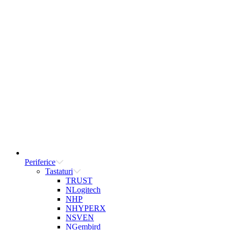
Periferice
Tastaturi
TRUST
NLogitech
NHP
NHYPERX
NSVEN
NGembird