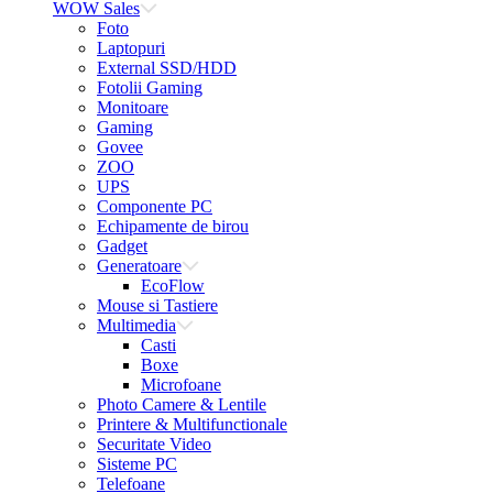
WOW Sales
Foto
Laptopuri
External SSD/HDD
Fotolii Gaming
Monitoare
Gaming
Govee
ZOO
UPS
Componente PC
Echipamente de birou
Gadget
Generatoare
EcoFlow
Mouse si Tastiere
Multimedia
Casti
Boxe
Microfoane
Photo Camere & Lentile
Printere & Multifunctionale
Securitate Video
Sisteme PC
Telefoane