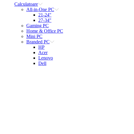
Calculatoare
All-in-One PC
21-24"
27-34"
Gaming PC
Home & Office PC
Mini PC
Branded PC
HP
Acer
Lenovo
Dell