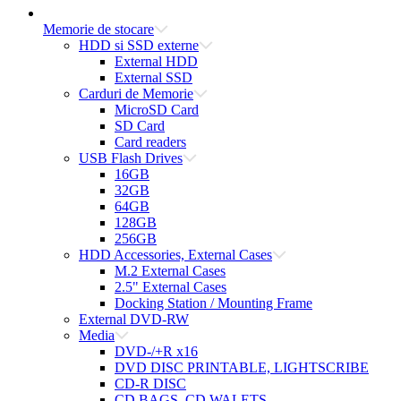
Memorie de stocare
HDD si SSD externe
External HDD
External SSD
Carduri de Memorie
MicroSD Card
SD Card
Card readers
USB Flash Drives
16GB
32GB
64GB
128GB
256GB
HDD Accessories, External Cases
M.2 External Cases
2.5" External Cases
Docking Station / Mounting Frame
External DVD-RW
Media
DVD-/+R x16
DVD DISC PRINTABLE, LIGHTSCRIBE
CD-R DISC
CD BAGS, CD WALETS