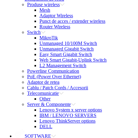
Produse wireless
Mesh
Adaptor Wireless
Punct de acces / extender wireless
Router Wireless
Switch
MikroTik
Unmanaged 10/100M Switch
Unmanaged Gigabit Switch
Easy Smart Gigabit Switch
Web Smart Gigabit-Uplink Switch
L2 Management Switch
Powerline Communication
PoE (Power Over Ethernet)
Adaptor de retea
Cablu / Patch Cords / Accesorii
Telecomunicatie
Other
Server & Componente
Lenovo System x server options
IBM / LENOVO SERVERS
Lenovo ThinkServer options
DELL
SOFTWARE