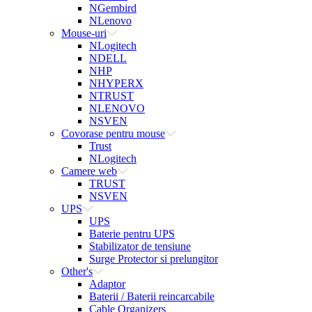
NGembird
NLenovo
Mouse-uri
NLogitech
NDELL
NHP
NHYPERX
NTRUST
NLENOVO
NSVEN
Covorase pentru mouse
Trust
NLogitech
Camere web
TRUST
NSVEN
UPS
UPS
Baterie pentru UPS
Stabilizator de tensiune
Surge Protector si prelungitor
Other's
Adaptor
Baterii / Baterii reincarcabile
Cable Organizers