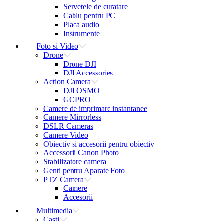
Servetele de curatare
Cablu pentru PC
Placa audio
Instrumente
Foto si Video
Drone
Drone DJI
DJI Accessories
Action Camera
DJI OSMO
GOPRO
Camere de imprimare instantanee
Camere Mirrorless
DSLR Cameras
Camere Video
Obiectiv si accesorii pentru obiectiv
Accessorii Canon Photo
Stabilizatore camera
Genti pentru Aparate Foto
PTZ Camera
Camere
Accesorii
Multimedia
Casti