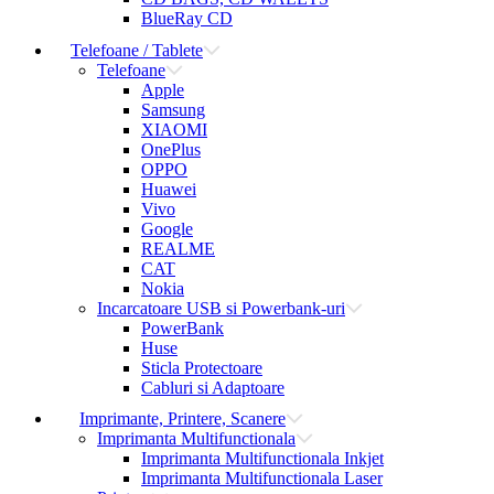
BlueRay CD
Telefoane / Tablete
Telefoane
Apple
Samsung
XIAOMI
OnePlus
OPPO
Huawei
Vivo
Google
REALME
CAT
Nokia
Incarcatoare USB si Powerbank-uri
PowerBank
Huse
Sticla Protectoare
Cabluri si Adaptoare
Imprimante, Printere, Scanere
Imprimanta Multifunctionala
Imprimanta Multifunctionala Inkjet
Imprimanta Multifunctionala Laser