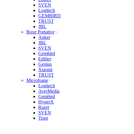
SVEN
Logitech
GEMBIRD
TRUST
JBL
Boxe Portative
Anker
JBL
SVEN
Gembird
Edifier
Genius
Xiaomi
TRUST
Microfoane
Logitech
AverMedia
Gembird
HyperX
Razer
SVEN
Trust