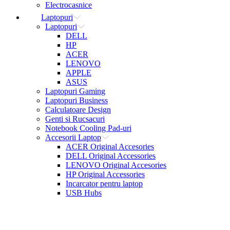
Electrocasnice
Laptopuri
Laptopuri
DELL
HP
ACER
LENOVO
APPLE
ASUS
Laptopuri Gaming
Laptopuri Business
Calculatoare Design
Genti si Rucsacuri
Notebook Cooling Pad-uri
Accesorii Laptop
ACER Original Accesories
DELL Original Accessories
LENOVO Original Accesories
HP Original Accessories
Incarcator pentru laptop
USB Hubs