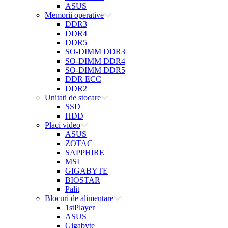
ASUS
Memorii operative
DDR3
DDR4
DDR5
SO-DIMM DDR3
SO-DIMM DDR4
SO-DIMM DDR5
DDR ECC
DDR2
Unitati de stocare
SSD
HDD
Placi video
ASUS
ZOTAC
SAPPHIRE
MSI
GIGABYTE
BIOSTAR
Palit
Blocuri de alimentare
1stPlayer
ASUS
Gigabyte