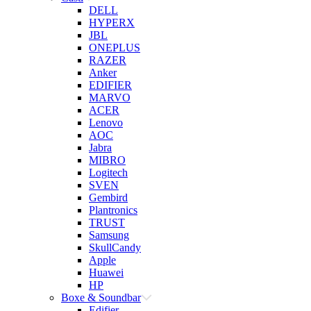
DELL
HYPERX
JBL
ONEPLUS
RAZER
Anker
EDIFIER
MARVO
ACER
Lenovo
AOC
Jabra
MIBRO
Logitech
SVEN
Gembird
Plantronics
TRUST
Samsung
SkullCandy
Apple
Huawei
HP
Boxe & Soundbar
Edifier