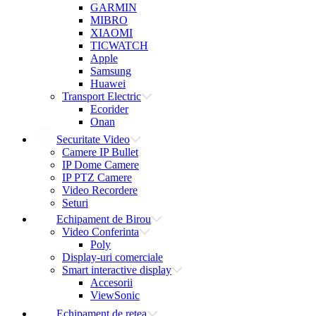
GARMIN
MIBRO
XIAOMI
TICWATCH
Apple
Samsung
Huawei
Transport Electric
Ecorider
Onan
Securitate Video
Camere IP Bullet
IP Dome Camere
IP PTZ Camere
Video Recordere
Seturi
Echipament de Birou
Video Conferinta
Poly
Display-uri comerciale
Smart interactive display
Accesorii
ViewSonic
Echipament de retea