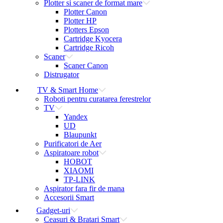
Plotter si scaner de format mare
Plotter Canon
Plotter HP
Plotters Epson
Cartridge Kyocera
Cartridge Ricoh
Scaner
Scaner Canon
Distrugator
TV & Smart Home
Roboti pentru curatarea ferestrelor
TV
Yandex
UD
Blaupunkt
Purificatori de Aer
Aspiratoare robot
HOBOT
XIAOMI
TP-LINK
Aspirator fara fir de mana
Accesorii Smart
Gadget-uri
Ceasuri & Bratari Smart