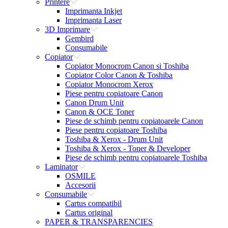
Printere
Imprimanta Inkjet
Imprimanta Laser
3D Imprimare
Gembird
Consumabile
Copiator
Copiator Monocrom Canon si Toshiba
Copiator Color Canon & Toshiba
Copiator Monocrom Xerox
Piese pentru copiatoare Canon
Canon Drum Unit
Canon & OCE Toner
Piese de schimb pentru copiatoarele Canon
Piese pentru copiatoare Toshiba
Toshiba & Xerox - Drum Unit
Toshiba & Xerox - Toner & Developer
Piese de schimb pentru copiatoarele Toshiba
Laminator
OSMILE
Accesorii
Consumabile
Cartus compatibil
Cartus original
PAPER & TRANSPARENCIES