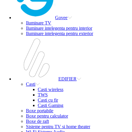
Govee
Iluminare TV
Iluminare intelegenta pentru interior
Iluminare intelegenta pentru exterior
EDIFIER
Casti
Casti wireless
TWS
Casti cu fir
Casti Gaming
Boxe portabile
Boxe pentru calculator
Boxe de raft
Sisteme pentru TV si home theater
Wi-Fi Sisteme Audio