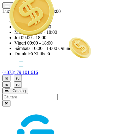
Lucrăm astăzi
Joi
09:00 - 18:00
Luni
09:00 - 18:00
Marți
09:00 - 18:00
Miercuri
09:00 - 18:00
Joi
09:00 - 18:00
Vineri
09:00 - 18:00
Sâmbătă
10:00 - 14:00 Online
Duminică
Zi liberă
(+373) 79 101 616
|
ro
ru
|
ro
ru
Catalog
✖