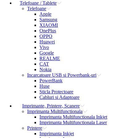
Telefoane / Tablete
Telefoane
Apple
Samsung
XIAOMI
OnePlus
OPPO
Huawei
Vivo
Google
REALME
CAT
Nokia
Incarcatoare USB si Powerbank-uri
PowerBank
Huse
Sticla Protectoare
Cabluri si Adaptoare
Imprimante, Printere, Scanere
Imprimanta Multifunctionala
Imprimanta Multifunctionala Inkjet
Imprimanta Multifunctionala Laser
Printere
Imprimanta Inkjet