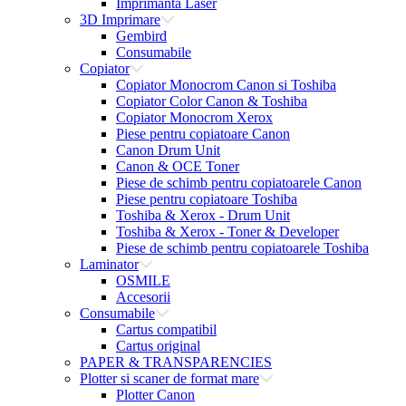
Imprimanta Laser
3D Imprimare
Gembird
Consumabile
Copiator
Copiator Monocrom Canon si Toshiba
Copiator Color Canon & Toshiba
Copiator Monocrom Xerox
Piese pentru copiatoare Canon
Canon Drum Unit
Canon & OCE Toner
Piese de schimb pentru copiatoarele Canon
Piese pentru copiatoare Toshiba
Toshiba & Xerox - Drum Unit
Toshiba & Xerox - Toner & Developer
Piese de schimb pentru copiatoarele Toshiba
Laminator
OSMILE
Accesorii
Consumabile
Cartus compatibil
Cartus original
PAPER & TRANSPARENCIES
Plotter si scaner de format mare
Plotter Canon