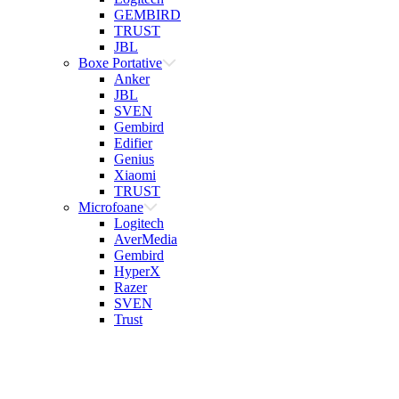
GEMBIRD
TRUST
JBL
Boxe Portative
Anker
JBL
SVEN
Gembird
Edifier
Genius
Xiaomi
TRUST
Microfoane
Logitech
AverMedia
Gembird
HyperX
Razer
SVEN
Trust