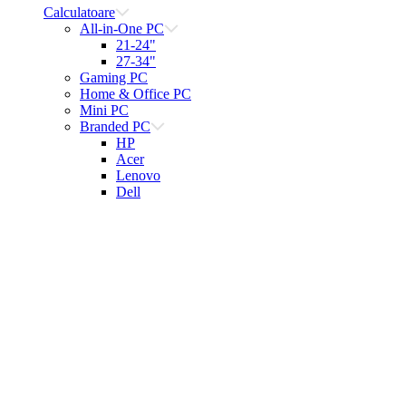
Calculatoare
All-in-One PC
21-24"
27-34"
Gaming PC
Home & Office PC
Mini PC
Branded PC
HP
Acer
Lenovo
Dell