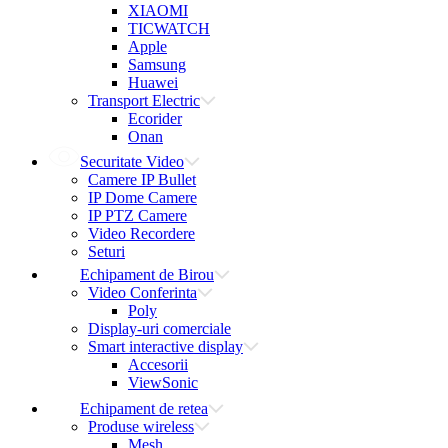
XIAOMI
TICWATCH
Apple
Samsung
Huawei
Transport Electric
Ecorider
Onan
Securitate Video
Camere IP Bullet
IP Dome Camere
IP PTZ Camere
Video Recordere
Seturi
Echipament de Birou
Video Conferinta
Poly
Display-uri comerciale
Smart interactive display
Accesorii
ViewSonic
Echipament de retea
Produse wireless
Mesh