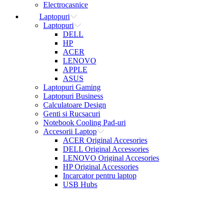
Electrocasnice
Laptopuri
Laptopuri
DELL
HP
ACER
LENOVO
APPLE
ASUS
Laptopuri Gaming
Laptopuri Business
Calculatoare Design
Genti si Rucsacuri
Notebook Cooling Pad-uri
Accesorii Laptop
ACER Original Accesories
DELL Original Accessories
LENOVO Original Accesories
HP Original Accessories
Incarcator pentru laptop
USB Hubs