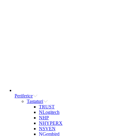
Periferice
Tastaturi
TRUST
NLogitech
NHP
NHYPERX
NSVEN
NGembird