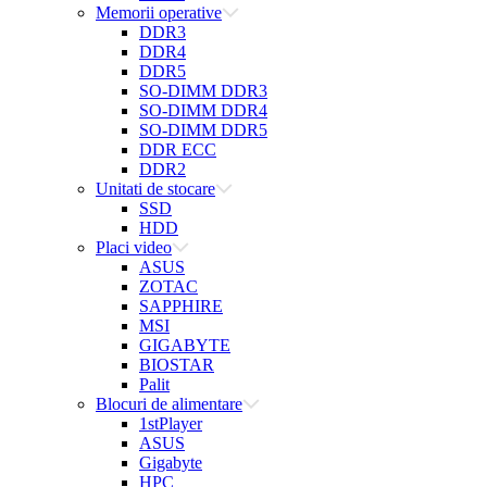
Memorii operative
DDR3
DDR4
DDR5
SO-DIMM DDR3
SO-DIMM DDR4
SO-DIMM DDR5
DDR ECC
DDR2
Unitati de stocare
SSD
HDD
Placi video
ASUS
ZOTAC
SAPPHIRE
MSI
GIGABYTE
BIOSTAR
Palit
Blocuri de alimentare
1stPlayer
ASUS
Gigabyte
HPC