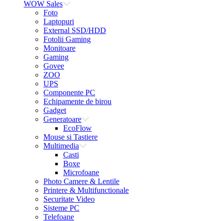
WOW Sales
Foto
Laptopuri
External SSD/HDD
Fotolii Gaming
Monitoare
Gaming
Govee
ZOO
UPS
Componente PC
Echipamente de birou
Gadget
Generatoare
EcoFlow
Mouse si Tastiere
Multimedia
Casti
Boxe
Microfoane
Photo Camere & Lentile
Printere & Multifunctionale
Securitate Video
Sisteme PC
Telefoane