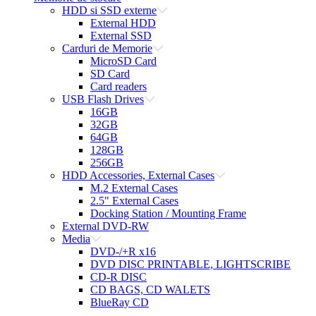
HDD si SSD externe
External HDD
External SSD
Carduri de Memorie
MicroSD Card
SD Card
Card readers
USB Flash Drives
16GB
32GB
64GB
128GB
256GB
HDD Accessories, External Cases
M.2 External Cases
2.5" External Cases
Docking Station / Mounting Frame
External DVD-RW
Media
DVD-/+R x16
DVD DISC PRINTABLE, LIGHTSCRIBE
CD-R DISC
CD BAGS, CD WALETS
BlueRay CD