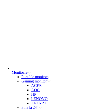
Monitoare
Portable monitors
Gaming monitor
ACER
AOC
HP
LENOVO
AROZZI
Pina la 24"