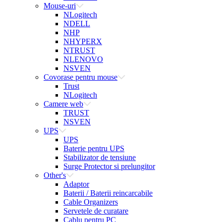
Mouse-uri
NLogitech
NDELL
NHP
NHYPERX
NTRUST
NLENOVO
NSVEN
Covorase pentru mouse
Trust
NLogitech
Camere web
TRUST
NSVEN
UPS
UPS
Baterie pentru UPS
Stabilizator de tensiune
Surge Protector si prelungitor
Other's
Adaptor
Baterii / Baterii reincarcabile
Cable Organizers
Servetele de curatare
Cablu pentru PC