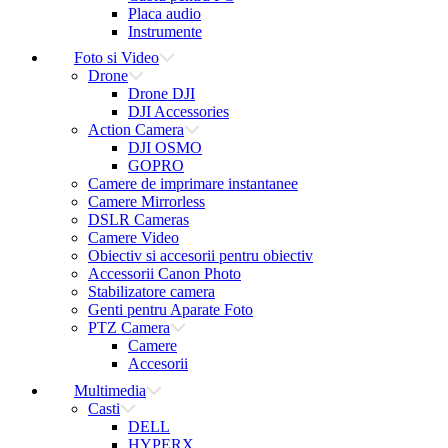
Placa audio
Instrumente
Foto si Video
Drone
Drone DJI
DJI Accessories
Action Camera
DJI OSMO
GOPRO
Camere de imprimare instantanee
Camere Mirrorless
DSLR Cameras
Camere Video
Obiectiv si accesorii pentru obiectiv
Accessorii Canon Photo
Stabilizatore camera
Genti pentru Aparate Foto
PTZ Camera
Camere
Accesorii
Multimedia
Casti
DELL
HYPERX