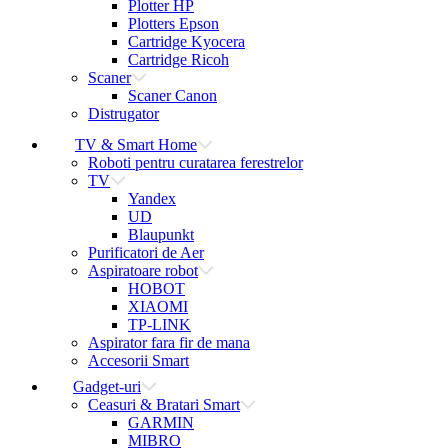
Plotter HP
Plotters Epson
Cartridge Kyocera
Cartridge Ricoh
Scaner
Scaner Canon
Distrugator
TV & Smart Home
Roboti pentru curatarea ferestrelor
TV
Yandex
UD
Blaupunkt
Purificatori de Aer
Aspiratoare robot
HOBOT
XIAOMI
TP-LINK
Aspirator fara fir de mana
Accesorii Smart
Gadget-uri
Ceasuri & Bratari Smart
GARMIN
MIBRO