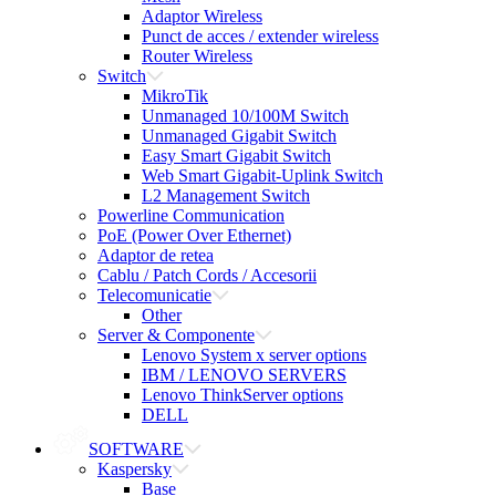
Adaptor Wireless
Punct de acces / extender wireless
Router Wireless
Switch
MikroTik
Unmanaged 10/100M Switch
Unmanaged Gigabit Switch
Easy Smart Gigabit Switch
Web Smart Gigabit-Uplink Switch
L2 Management Switch
Powerline Communication
PoE (Power Over Ethernet)
Adaptor de retea
Cablu / Patch Cords / Accesorii
Telecomunicatie
Other
Server & Componente
Lenovo System x server options
IBM / LENOVO SERVERS
Lenovo ThinkServer options
DELL
SOFTWARE
Kaspersky
Base