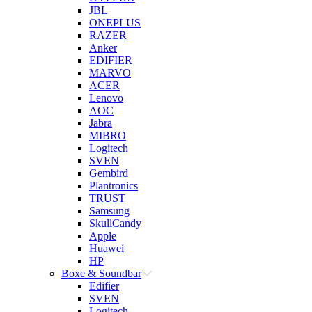
JBL
ONEPLUS
RAZER
Anker
EDIFIER
MARVO
ACER
Lenovo
AOC
Jabra
MIBRO
Logitech
SVEN
Gembird
Plantronics
TRUST
Samsung
SkullCandy
Apple
Huawei
HP
Boxe & Soundbar
Edifier
SVEN
Logitech