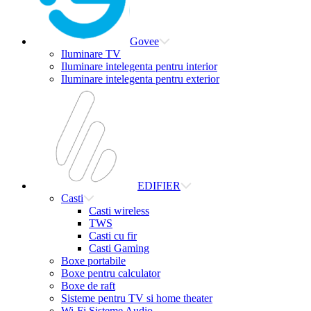
Govee
Iluminare TV
Iluminare intelegenta pentru interior
Iluminare intelegenta pentru exterior
EDIFIER
Casti
Casti wireless
TWS
Casti cu fir
Casti Gaming
Boxe portabile
Boxe pentru calculator
Boxe de raft
Sisteme pentru TV si home theater
Wi-Fi Sisteme Audio