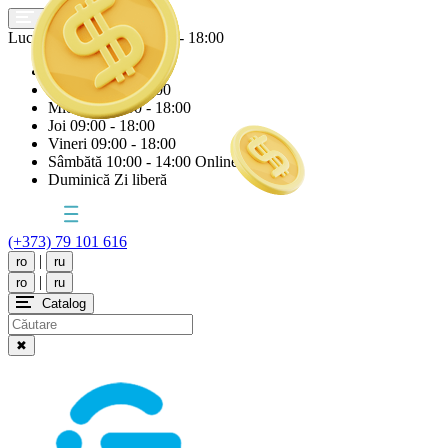
Lucrăm astăzi
Vineri
09:00 - 18:00
Luni
09:00 - 18:00
Marți
09:00 - 18:00
Miercuri
09:00 - 18:00
Joi
09:00 - 18:00
Vineri
09:00 - 18:00
Sâmbătă
10:00 - 14:00 Online
Duminică
Zi liberă
(+373) 79 101 616
|
ro
ru
|
ro
ru
Catalog
✖