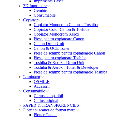
Imprimanta Laser
3D Imprimare
Gembird
Consumabile
Copiator
Copiator Monocrom Canon si Toshiba
Copiator Color Canon & Toshiba
Copiator Monocrom Xerox
Piese pentru copiatoare Canon
Canon Drum Unit
Canon & OCE Toner
Piese de schimb pentru copiatoarele Canon
Piese pentru copiatoare Toshiba
Toshiba & Xerox - Drum Unit
Toshiba & Xerox - Toner & Developer
Piese de schimb pentru copiatoarele Toshiba
Laminator
OSMILE
Accesorii
Consumabile
Cartus compatibil
Cartus original
PAPER & TRANSPARENCIES
Plotter si scaner de format mare
Plotter Canon