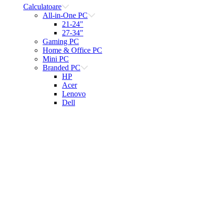
Calculatoare
All-in-One PC
21-24"
27-34"
Gaming PC
Home & Office PC
Mini PC
Branded PC
HP
Acer
Lenovo
Dell