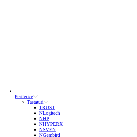
Periferice
Tastaturi
TRUST
NLogitech
NHP
NHYPERX
NSVEN
NGembird