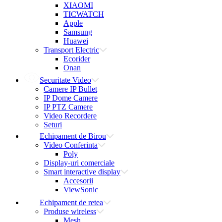
XIAOMI
TICWATCH
Apple
Samsung
Huawei
Transport Electric
Ecorider
Onan
Securitate Video
Camere IP Bullet
IP Dome Camere
IP PTZ Camere
Video Recordere
Seturi
Echipament de Birou
Video Conferinta
Poly
Display-uri comerciale
Smart interactive display
Accesorii
ViewSonic
Echipament de retea
Produse wireless
Mesh