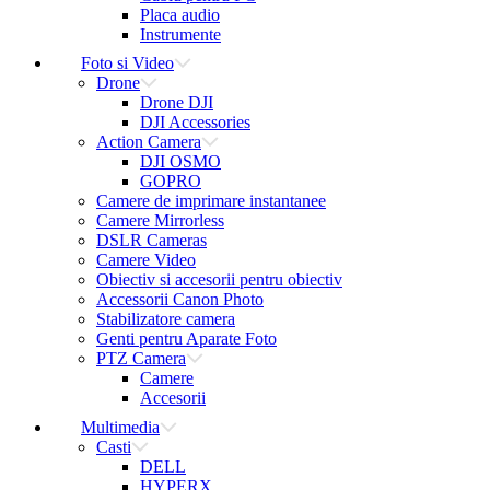
Placa audio
Instrumente
Foto si Video
Drone
Drone DJI
DJI Accessories
Action Camera
DJI OSMO
GOPRO
Camere de imprimare instantanee
Camere Mirrorless
DSLR Cameras
Camere Video
Obiectiv si accesorii pentru obiectiv
Accessorii Canon Photo
Stabilizatore camera
Genti pentru Aparate Foto
PTZ Camera
Camere
Accesorii
Multimedia
Casti
DELL
HYPERX