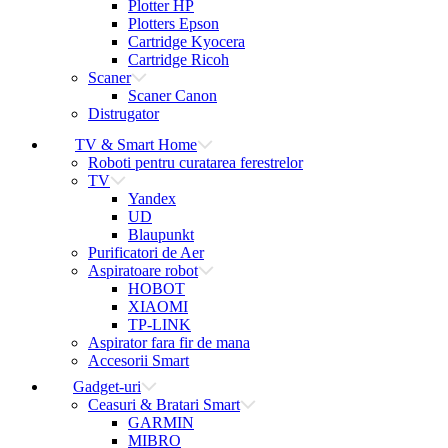
Plotter HP
Plotters Epson
Cartridge Kyocera
Cartridge Ricoh
Scaner
Scaner Canon
Distrugator
TV & Smart Home
Roboti pentru curatarea ferestrelor
TV
Yandex
UD
Blaupunkt
Purificatori de Aer
Aspiratoare robot
HOBOT
XIAOMI
TP-LINK
Aspirator fara fir de mana
Accesorii Smart
Gadget-uri
Ceasuri & Bratari Smart
GARMIN
MIBRO