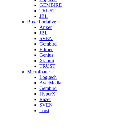
GEMBIRD
TRUST
JBL
Boxe Portative
Anker
JBL
SVEN
Gembird
Edifier
Genius
Xiaomi
TRUST
Microfoane
Logitech
AverMedia
Gembird
HyperX
Razer
SVEN
Trust