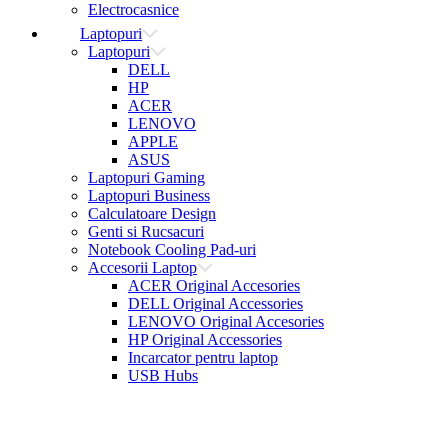
Electrocasnice
Laptopuri
Laptopuri
DELL
HP
ACER
LENOVO
APPLE
ASUS
Laptopuri Gaming
Laptopuri Business
Calculatoare Design
Genti si Rucsacuri
Notebook Cooling Pad-uri
Accesorii Laptop
ACER Original Accesories
DELL Original Accessories
LENOVO Original Accesories
HP Original Accessories
Incarcator pentru laptop
USB Hubs