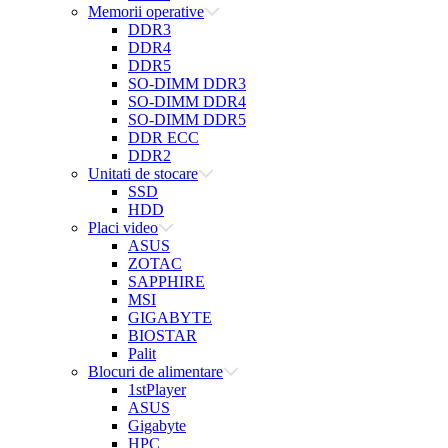
Memorii operative
DDR3
DDR4
DDR5
SO-DIMM DDR3
SO-DIMM DDR4
SO-DIMM DDR5
DDR ECC
DDR2
Unitati de stocare
SSD
HDD
Placi video
ASUS
ZOTAC
SAPPHIRE
MSI
GIGABYTE
BIOSTAR
Palit
Blocuri de alimentare
1stPlayer
ASUS
Gigabyte
HPC