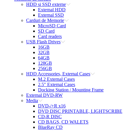
HDD si SSD externe
External HDD
External SSD
Carduri de Memorie
MicroSD Card
SD Card
Card readers
USB Flash Drives
16GB
32GB
64GB
128GB
256GB
HDD Accessories, External Cases
M.2 External Cases
2.5" External Cases
Docking Station / Mounting Frame
External DVD-RW
Media
DVD-/+R x16
DVD DISC PRINTABLE, LIGHTSCRIBE
CD-R DISC
CD BAGS, CD WALETS
BlueRay CD