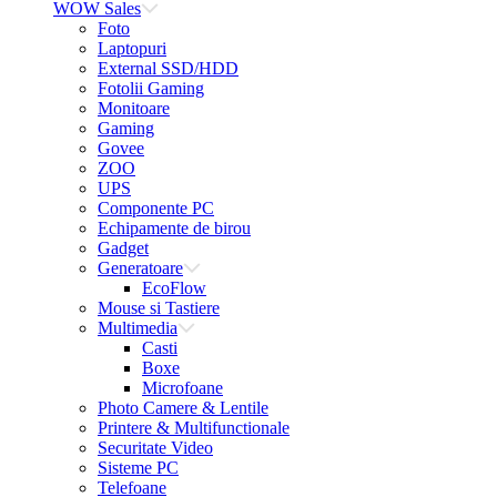
WOW Sales
Foto
Laptopuri
External SSD/HDD
Fotolii Gaming
Monitoare
Gaming
Govee
ZOO
UPS
Componente PC
Echipamente de birou
Gadget
Generatoare
EcoFlow
Mouse si Tastiere
Multimedia
Casti
Boxe
Microfoane
Photo Camere & Lentile
Printere & Multifunctionale
Securitate Video
Sisteme PC
Telefoane