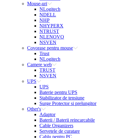
Mouse-uri
NLogitech
NDELL
NHP
NHYPERX
NTRUST
NLENOVO
NSVEN
Covorase pentru mouse
Trust
NLogitech
Camere web
TRUST
NSVEN
UPS
UPS
Baterie pentru UPS
Stabilizator de tensiune
Surge Protector si prelungitor
Other's
Adaptor
Baterii / Baterii reincarcabile
Cable Organizers
Servetele de curatare
Cablu pentru PC