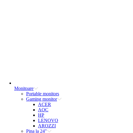
Monitoare
Portable monitors
Gaming monitor
ACER
AOC
HP
LENOVO
AROZZI
Pina la 24"