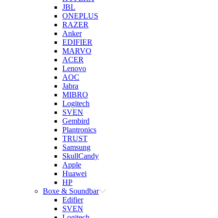
JBL
ONEPLUS
RAZER
Anker
EDIFIER
MARVO
ACER
Lenovo
AOC
Jabra
MIBRO
Logitech
SVEN
Gembird
Plantronics
TRUST
Samsung
SkullCandy
Apple
Huawei
HP
Boxe & Soundbar
Edifier
SVEN
Logitech