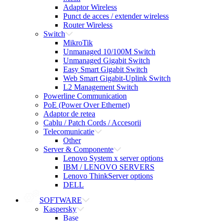
Adaptor Wireless
Punct de acces / extender wireless
Router Wireless
Switch
MikroTik
Unmanaged 10/100M Switch
Unmanaged Gigabit Switch
Easy Smart Gigabit Switch
Web Smart Gigabit-Uplink Switch
L2 Management Switch
Powerline Communication
PoE (Power Over Ethernet)
Adaptor de retea
Cablu / Patch Cords / Accesorii
Telecomunicatie
Other
Server & Componente
Lenovo System x server options
IBM / LENOVO SERVERS
Lenovo ThinkServer options
DELL
SOFTWARE
Kaspersky
Base