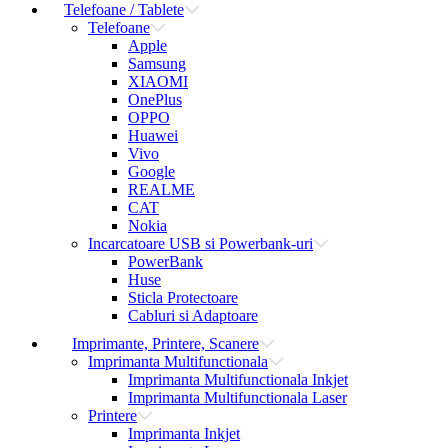
Telefoane / Tablete
Telefoane
Apple
Samsung
XIAOMI
OnePlus
OPPO
Huawei
Vivo
Google
REALME
CAT
Nokia
Incarcatoare USB si Powerbank-uri
PowerBank
Huse
Sticla Protectoare
Cabluri si Adaptoare
Imprimante, Printere, Scanere
Imprimanta Multifunctionala
Imprimanta Multifunctionala Inkjet
Imprimanta Multifunctionala Laser
Printere
Imprimanta Inkjet