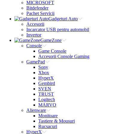
MICROSOFT
Bitdefender
Pachet Servicii
Gadgeturi Auto
Accesorii
Incarcator USB pentru automobil
Invertor
GameZone
Console
Game Console
Accesorii Console Gaming
GamePad
Sony
Xbox
HyperX
Gembird
SVEN
TRUST
Logitech
MARVO
Alienware
Monitoare
Tastiere & Mousuri
Rucsacuri
HyperX