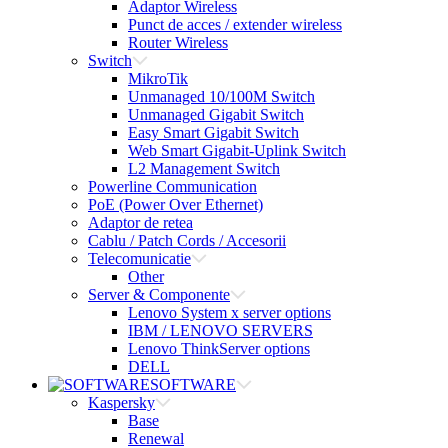
Adaptor Wireless
Punct de acces / extender wireless
Router Wireless
Switch
MikroTik
Unmanaged 10/100M Switch
Unmanaged Gigabit Switch
Easy Smart Gigabit Switch
Web Smart Gigabit-Uplink Switch
L2 Management Switch
Powerline Communication
PoE (Power Over Ethernet)
Adaptor de retea
Cablu / Patch Cords / Accesorii
Telecomunicatie
Other
Server & Componente
Lenovo System x server options
IBM / LENOVO SERVERS
Lenovo ThinkServer options
DELL
SOFTWARE
Kaspersky
Base
Renewal