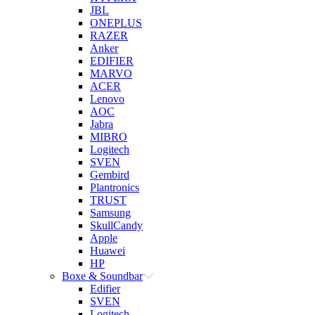
JBL
ONEPLUS
RAZER
Anker
EDIFIER
MARVO
ACER
Lenovo
AOC
Jabra
MIBRO
Logitech
SVEN
Gembird
Plantronics
TRUST
Samsung
SkullCandy
Apple
Huawei
HP
Boxe & Soundbar
Edifier
SVEN
Logitech