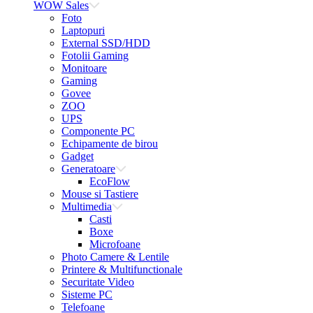
WOW Sales
Foto
Laptopuri
External SSD/HDD
Fotolii Gaming
Monitoare
Gaming
Govee
ZOO
UPS
Componente PC
Echipamente de birou
Gadget
Generatoare
EcoFlow
Mouse si Tastiere
Multimedia
Casti
Boxe
Microfoane
Photo Camere & Lentile
Printere & Multifunctionale
Securitate Video
Sisteme PC
Telefoane