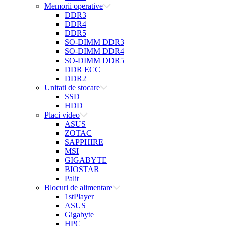
Memorii operative
DDR3
DDR4
DDR5
SO-DIMM DDR3
SO-DIMM DDR4
SO-DIMM DDR5
DDR ECC
DDR2
Unitati de stocare
SSD
HDD
Placi video
ASUS
ZOTAC
SAPPHIRE
MSI
GIGABYTE
BIOSTAR
Palit
Blocuri de alimentare
1stPlayer
ASUS
Gigabyte
HPC