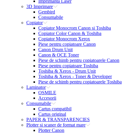
Imprimanta Laser
3D Imprimare
Gembird
Consumabile
Copiator
Copiator Monocrom Canon si Toshiba
Copiator Color Canon & Toshiba
Copiator Monocrom Xerox
Piese pentru copiatoare Canon
Canon Drum Unit
Canon & OCE Toner
Piese de schimb pentru copiatoarele Canon
Piese pentru copiatoare Toshiba
Toshiba & Xerox - Drum Unit
Toshiba & Xerox - Toner & Developer
Piese de schimb pentru copiatoarele Toshiba
Laminator
OSMILE
Accesorii
Consumabile
Cartus compatibil
Cartus original
PAPER & TRANSPARENCIES
Plotter si scaner de format mare
Plotter Canon