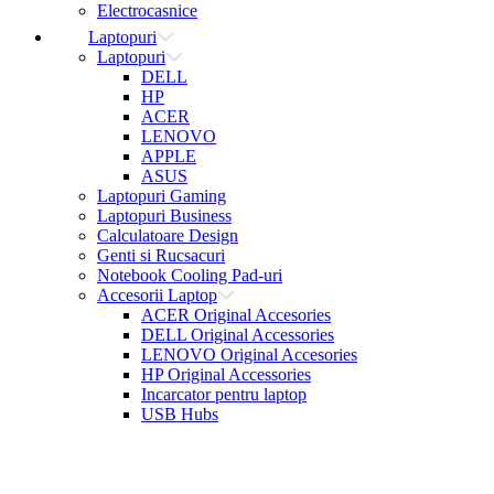
Electrocasnice
Laptopuri
Laptopuri
DELL
HP
ACER
LENOVO
APPLE
ASUS
Laptopuri Gaming
Laptopuri Business
Calculatoare Design
Genti si Rucsacuri
Notebook Cooling Pad-uri
Accesorii Laptop
ACER Original Accesories
DELL Original Accessories
LENOVO Original Accesories
HP Original Accessories
Incarcator pentru laptop
USB Hubs