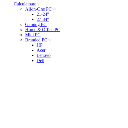
Calculatoare
All-in-One PC
21-24"
27-34"
Gaming PC
Home & Office PC
Mini PC
Branded PC
HP
Acer
Lenovo
Dell