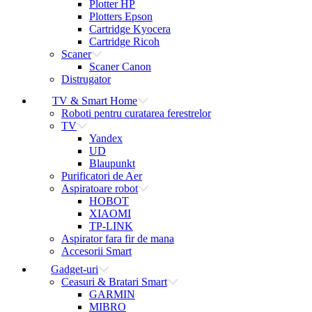
Plotter HP
Plotters Epson
Cartridge Kyocera
Cartridge Ricoh
Scaner
Scaner Canon
Distrugator
TV & Smart Home
Roboti pentru curatarea ferestrelor
TV
Yandex
UD
Blaupunkt
Purificatori de Aer
Aspiratoare robot
HOBOT
XIAOMI
TP-LINK
Aspirator fara fir de mana
Accesorii Smart
Gadget-uri
Ceasuri & Bratari Smart
GARMIN
MIBRO