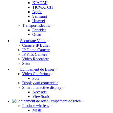
XIAOMI
TICWATCH
Apple
Samsung
Huawei
Transport Electric
Ecorider
Onan
Securitate Video
Camere IP Bullet
IP Dome Camere
IP PTZ Camere
Video Recordere
Seturi
Echipament de Birou
Video Conferinta
Poly
Display-uri comerciale
Smart interactive display
Accesorii
ViewSonic
Echipament de retea
Produse wireless
Mesh