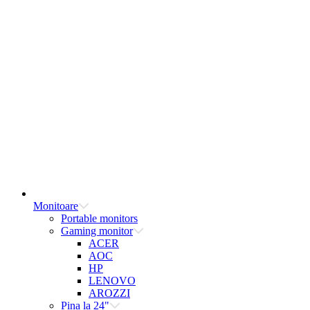
Monitoare
Portable monitors
Gaming monitor
ACER
AOC
HP
LENOVO
AROZZI
Pina la 24"