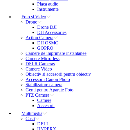
Placa audio
Instrumente
Foto si Video
Drone
Drone DJI
DJI Accessories
Action Camera
DJI OSMO
GOPRO
Camere de imprimare instantanee
Camere Mirrorless
DSLR Cameras
Camere Video
Obiectiv si accesorii pentru obiectiv
Accessorii Canon Photo
Stabilizatore camera
Genti pentru Aparate Foto
PTZ Camera
Camere
Accesorii
Multimedia
Casti
DELL
HYPERX