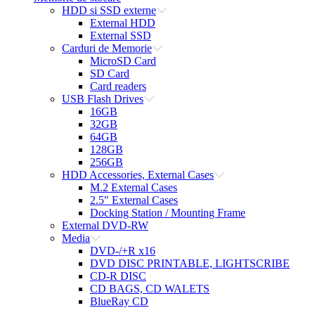
HDD si SSD externe
External HDD
External SSD
Carduri de Memorie
MicroSD Card
SD Card
Card readers
USB Flash Drives
16GB
32GB
64GB
128GB
256GB
HDD Accessories, External Cases
M.2 External Cases
2.5" External Cases
Docking Station / Mounting Frame
External DVD-RW
Media
DVD-/+R x16
DVD DISC PRINTABLE, LIGHTSCRIBE
CD-R DISC
CD BAGS, CD WALETS
BlueRay CD