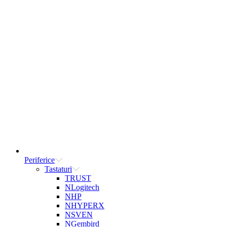
Periferice
Tastaturi
TRUST
NLogitech
NHP
NHYPERX
NSVEN
NGembird