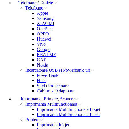
Telefoane / Tablete
Telefoane
Apple
Samsung
XIAOMI
OnePlus
OPPO
Huawei
Vivo
Google
REALME
CAT
Nokia
Incarcatoare USB si Powerbank-uri
PowerBank
Huse
Sticla Protectoare
Cabluri si Adaptoare
Imprimante, Printere, Scanere
Imprimanta Multifunctionala
Imprimanta Multifunctionala Inkjet
Imprimanta Multifunctionala Laser
Printere
Imprimanta Inkjet