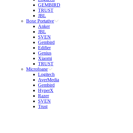
GEMBIRD
TRUST
JBL
Boxe Portative
Anker
JBL
SVEN
Gembird
Edifier
Genius
Xiaomi
TRUST
Microfoane
Logitech
AverMedia
Gembird
HyperX
Razer
SVEN
Trust