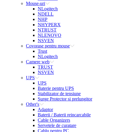
Mouse-uri
NLogitech
NDELL
NHP
NHYPERX
NTRUST
NLENOVO
NSVEN
Covorase pentru mouse
Trust
NLogitech
Camere web
TRUST
NSVEN
UPS
UPS
Baterie pentru UPS
Stabilizator de tensiune
Surge Protector si prelungitor
Other's
Adaptor
Baterii / Baterii reincarcabile
Cable Organizers
Servetele de curatare
Cablu pentru PC