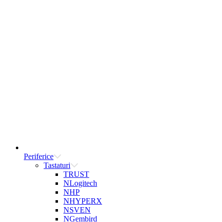
Periferice
Tastaturi
TRUST
NLogitech
NHP
NHYPERX
NSVEN
NGembird