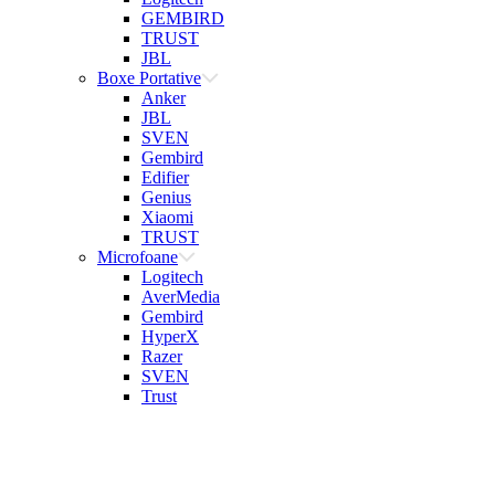
GEMBIRD
TRUST
JBL
Boxe Portative
Anker
JBL
SVEN
Gembird
Edifier
Genius
Xiaomi
TRUST
Microfoane
Logitech
AverMedia
Gembird
HyperX
Razer
SVEN
Trust