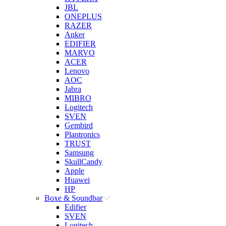
JBL
ONEPLUS
RAZER
Anker
EDIFIER
MARVO
ACER
Lenovo
AOC
Jabra
MIBRO
Logitech
SVEN
Gembird
Plantronics
TRUST
Samsung
SkullCandy
Apple
Huawei
HP
Boxe & Soundbar
Edifier
SVEN
Logitech