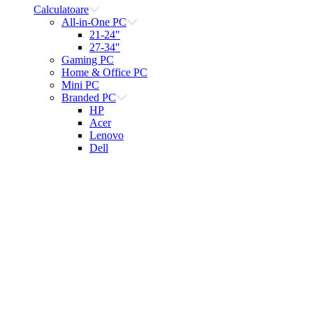
Calculatoare
All-in-One PC
21-24"
27-34"
Gaming PC
Home & Office PC
Mini PC
Branded PC
HP
Acer
Lenovo
Dell