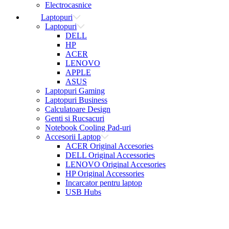
Electrocasnice
Laptopuri
Laptopuri
DELL
HP
ACER
LENOVO
APPLE
ASUS
Laptopuri Gaming
Laptopuri Business
Calculatoare Design
Genti si Rucsacuri
Notebook Cooling Pad-uri
Accesorii Laptop
ACER Original Accesories
DELL Original Accessories
LENOVO Original Accesories
HP Original Accessories
Incarcator pentru laptop
USB Hubs