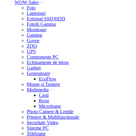
WOW Sales
Foto
Laptopuri
External SSD/HDD
Fotolii Gaming
Monitoare
Gaming
Govee
ZOO
UPS
Componente PC
Echipamente de birou
Gadget
Generatoare
EcoFlow
Mouse si Tastiere
Multimedia
Casti
Boxe
Microfoane
Photo Camere & Lentile
Printere & Multifunctionale
Securitate Video
Sisteme PC
Telefoane