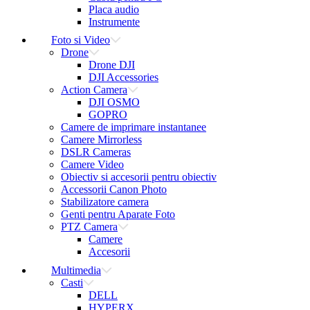
Placa audio
Instrumente
Foto si Video
Drone
Drone DJI
DJI Accessories
Action Camera
DJI OSMO
GOPRO
Camere de imprimare instantanee
Camere Mirrorless
DSLR Cameras
Camere Video
Obiectiv si accesorii pentru obiectiv
Accessorii Canon Photo
Stabilizatore camera
Genti pentru Aparate Foto
PTZ Camera
Camere
Accesorii
Multimedia
Casti
DELL
HYPERX