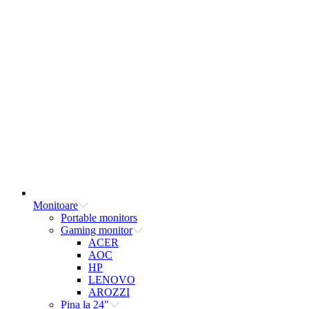
Monitoare
Portable monitors
Gaming monitor
ACER
AOC
HP
LENOVO
AROZZI
Pina la 24"