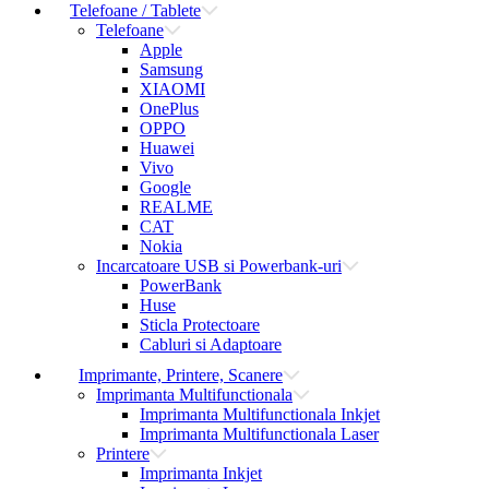
Telefoane / Tablete
Telefoane
Apple
Samsung
XIAOMI
OnePlus
OPPO
Huawei
Vivo
Google
REALME
CAT
Nokia
Incarcatoare USB si Powerbank-uri
PowerBank
Huse
Sticla Protectoare
Cabluri si Adaptoare
Imprimante, Printere, Scanere
Imprimanta Multifunctionala
Imprimanta Multifunctionala Inkjet
Imprimanta Multifunctionala Laser
Printere
Imprimanta Inkjet