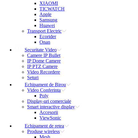
XIAOMI
TICWATCH
Apple
Samsung
Huawei
Transport Electric
Ecorider
Onan
Securitate Video
Camere IP Bullet
IP Dome Camere
IP PTZ Camere
Video Recordere
Seturi
Echipament de Birou
Video Conferinta
Poly
Display-uri comerciale
Smart interactive display
Accesorii
ViewSonic
Echipament de retea
Produse wireless
Mesh