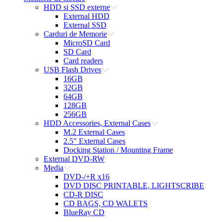
HDD si SSD externe
External HDD
External SSD
Carduri de Memorie
MicroSD Card
SD Card
Card readers
USB Flash Drives
16GB
32GB
64GB
128GB
256GB
HDD Accessories, External Cases
M.2 External Cases
2.5" External Cases
Docking Station / Mounting Frame
External DVD-RW
Media
DVD-/+R x16
DVD DISC PRINTABLE, LIGHTSCRIBE
CD-R DISC
CD BAGS, CD WALETS
BlueRay CD