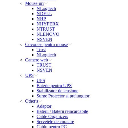
Mouse-uri
NLogitech
NDELL
NHP
NHYPERX
NTRUST
NLENOVO
NSVEN
Covorase pentru mouse
Trust
NLogitech
Camere web
TRUST
NSVEN
UPS
UPS
Baterie pentru UPS
Stabilizator de tensiune
Surge Protector si prelungitor
Other's
Adaptor
Baterii / Baterii reincarcabile
Cable Organizers
Servetele de curatare
Cablu pentru PC