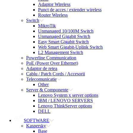
Adaptor Wireless
Punct de acces / extender wireless
Router Wireless
Switch
MikroTik
Unmanaged 10/100M Switch
Unmanaged Gigabit Switch
Easy Smart Gigabit Switch
Web Smart Gigabit-Uplink Switch
L2 Management Switch
Powerline Communication
PoE (Power Over Ethernet)
Adaptor de retea
Cablu / Patch Cords / Accesorii
Telecomunicatie
Other
Server & Componente
Lenovo System x server options
IBM / LENOVO SERVERS
Lenovo ThinkServer options
DELL
SOFTWARE
Kaspersky
Base