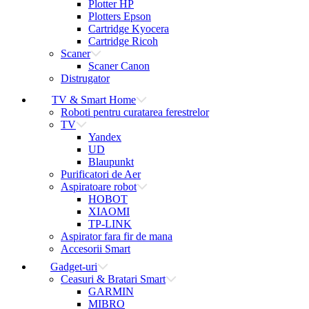
Plotter HP
Plotters Epson
Cartridge Kyocera
Cartridge Ricoh
Scaner
Scaner Canon
Distrugator
TV & Smart Home
Roboti pentru curatarea ferestrelor
TV
Yandex
UD
Blaupunkt
Purificatori de Aer
Aspiratoare robot
HOBOT
XIAOMI
TP-LINK
Aspirator fara fir de mana
Accesorii Smart
Gadget-uri
Ceasuri & Bratari Smart
GARMIN
MIBRO