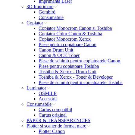
Imprimanta Laser
3D Imprimare
Gembird
Consumabile
Copiator
Copiator Monocrom Canon si Toshiba
Copiator Color Canon & Toshiba
Copiator Monocrom Xerox
Piese pentru copiatoare Canon
Canon Drum Unit
Canon & OCE Toner
Piese de schimb pentru copiatoarele Canon
Piese pentru copiatoare Toshiba
Toshiba & Xerox - Drum Unit
Toshiba & Xerox - Toner & Developer
Piese de schimb pentru copiatoarele Toshiba
Laminator
OSMILE
Accesorii
Consumabile
Cartus compatibil
Cartus original
PAPER & TRANSPARENCIES
Plotter si scaner de format mare
Plotter Canon