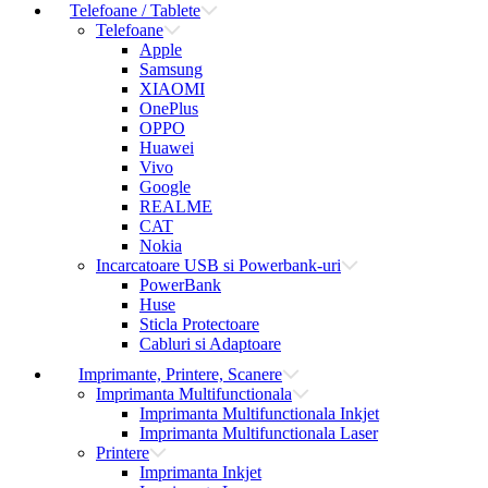
Telefoane / Tablete
Telefoane
Apple
Samsung
XIAOMI
OnePlus
OPPO
Huawei
Vivo
Google
REALME
CAT
Nokia
Incarcatoare USB si Powerbank-uri
PowerBank
Huse
Sticla Protectoare
Cabluri si Adaptoare
Imprimante, Printere, Scanere
Imprimanta Multifunctionala
Imprimanta Multifunctionala Inkjet
Imprimanta Multifunctionala Laser
Printere
Imprimanta Inkjet