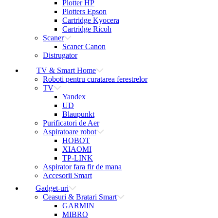
Plotter HP
Plotters Epson
Cartridge Kyocera
Cartridge Ricoh
Scaner
Scaner Canon
Distrugator
TV & Smart Home
Roboti pentru curatarea ferestrelor
TV
Yandex
UD
Blaupunkt
Purificatori de Aer
Aspiratoare robot
HOBOT
XIAOMI
TP-LINK
Aspirator fara fir de mana
Accesorii Smart
Gadget-uri
Ceasuri & Bratari Smart
GARMIN
MIBRO