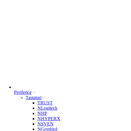
Periferice
Tastaturi
TRUST
NLogitech
NHP
NHYPERX
NSVEN
NGembird