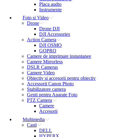
Placa audio
Instrumente
Foto si Video
Drone
Drone DJI
DJI Accessories
Action Camera
DJI OSMO
GOPRO
Camere de imprimare instantanee
Camere Mirrorless
DSLR Cameras
Camere Video
Obiectiv si accesorii pentru obiectiv
Accessorii Canon Photo
Stabilizatore camera
Genti pentru Aparate Foto
PTZ Camera
Camere
Accesorii
Multimedia
Casti
DELL
HYPERX