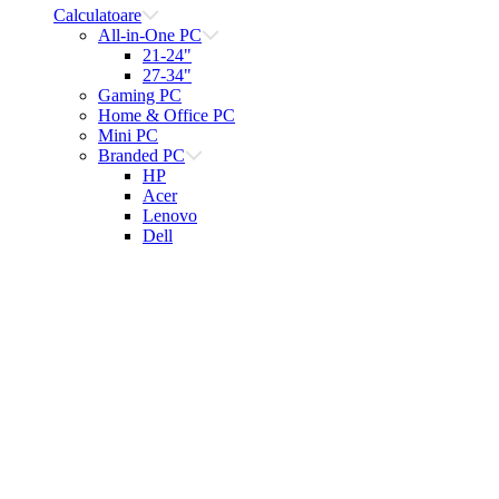
Calculatoare
All-in-One PC
21-24"
27-34"
Gaming PC
Home & Office PC
Mini PC
Branded PC
HP
Acer
Lenovo
Dell