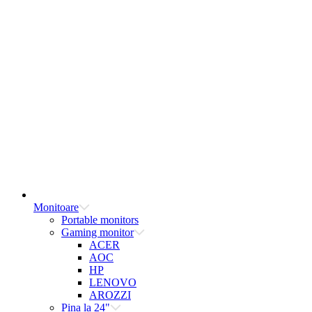
Monitoare
Portable monitors
Gaming monitor
ACER
AOC
HP
LENOVO
AROZZI
Pina la 24"