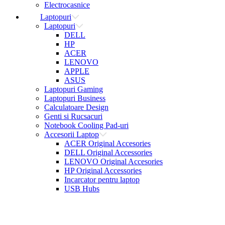
Electrocasnice
Laptopuri
Laptopuri
DELL
HP
ACER
LENOVO
APPLE
ASUS
Laptopuri Gaming
Laptopuri Business
Calculatoare Design
Genti si Rucsacuri
Notebook Cooling Pad-uri
Accesorii Laptop
ACER Original Accesories
DELL Original Accessories
LENOVO Original Accesories
HP Original Accessories
Incarcator pentru laptop
USB Hubs