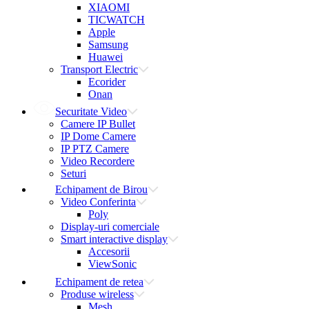
XIAOMI
TICWATCH
Apple
Samsung
Huawei
Transport Electric
Ecorider
Onan
Securitate Video
Camere IP Bullet
IP Dome Camere
IP PTZ Camere
Video Recordere
Seturi
Echipament de Birou
Video Conferinta
Poly
Display-uri comerciale
Smart interactive display
Accesorii
ViewSonic
Echipament de retea
Produse wireless
Mesh