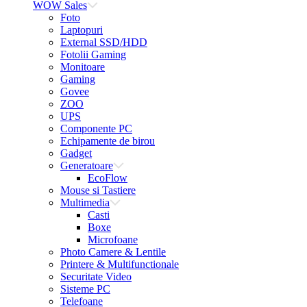
WOW Sales
Foto
Laptopuri
External SSD/HDD
Fotolii Gaming
Monitoare
Gaming
Govee
ZOO
UPS
Componente PC
Echipamente de birou
Gadget
Generatoare
EcoFlow
Mouse si Tastiere
Multimedia
Casti
Boxe
Microfoane
Photo Camere & Lentile
Printere & Multifunctionale
Securitate Video
Sisteme PC
Telefoane