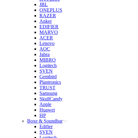
JBL
ONEPLUS
RAZER
Anker
EDIFIER
MARVO
ACER
Lenovo
AOC
Jabra
MIBRO
Logitech
SVEN
Gembird
Plantronics
TRUST
Samsung
SkullCandy
Apple
Huawei
HP
Boxe & Soundbar
Edifier
SVEN
Logitech