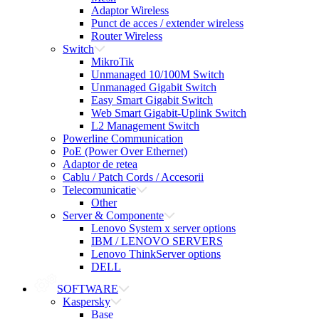
Adaptor Wireless
Punct de acces / extender wireless
Router Wireless
Switch
MikroTik
Unmanaged 10/100M Switch
Unmanaged Gigabit Switch
Easy Smart Gigabit Switch
Web Smart Gigabit-Uplink Switch
L2 Management Switch
Powerline Communication
PoE (Power Over Ethernet)
Adaptor de retea
Cablu / Patch Cords / Accesorii
Telecomunicatie
Other
Server & Componente
Lenovo System x server options
IBM / LENOVO SERVERS
Lenovo ThinkServer options
DELL
SOFTWARE
Kaspersky
Base