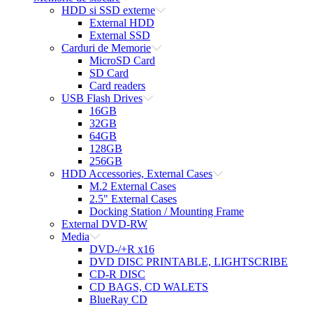
HDD si SSD externe
External HDD
External SSD
Carduri de Memorie
MicroSD Card
SD Card
Card readers
USB Flash Drives
16GB
32GB
64GB
128GB
256GB
HDD Accessories, External Cases
M.2 External Cases
2.5" External Cases
Docking Station / Mounting Frame
External DVD-RW
Media
DVD-/+R x16
DVD DISC PRINTABLE, LIGHTSCRIBE
CD-R DISC
CD BAGS, CD WALETS
BlueRay CD