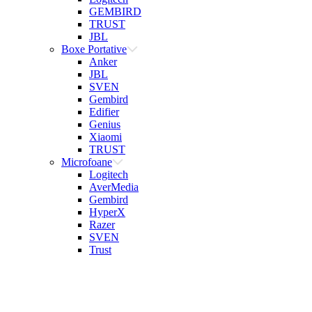
GEMBIRD
TRUST
JBL
Boxe Portative
Anker
JBL
SVEN
Gembird
Edifier
Genius
Xiaomi
TRUST
Microfoane
Logitech
AverMedia
Gembird
HyperX
Razer
SVEN
Trust