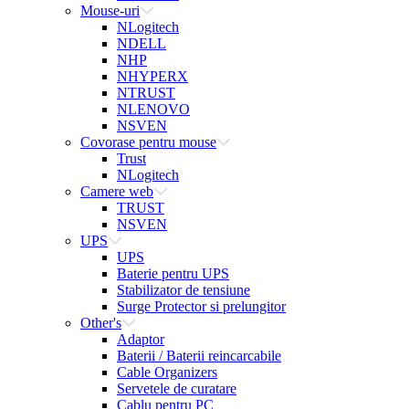
Mouse-uri
NLogitech
NDELL
NHP
NHYPERX
NTRUST
NLENOVO
NSVEN
Covorase pentru mouse
Trust
NLogitech
Camere web
TRUST
NSVEN
UPS
UPS
Baterie pentru UPS
Stabilizator de tensiune
Surge Protector si prelungitor
Other's
Adaptor
Baterii / Baterii reincarcabile
Cable Organizers
Servetele de curatare
Cablu pentru PC