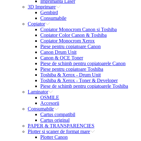
Imprimanta Laser
3D Imprimare
Gembird
Consumabile
Copiator
Copiator Monocrom Canon si Toshiba
Copiator Color Canon & Toshiba
Copiator Monocrom Xerox
Piese pentru copiatoare Canon
Canon Drum Unit
Canon & OCE Toner
Piese de schimb pentru copiatoarele Canon
Piese pentru copiatoare Toshiba
Toshiba & Xerox - Drum Unit
Toshiba & Xerox - Toner & Developer
Piese de schimb pentru copiatoarele Toshiba
Laminator
OSMILE
Accesorii
Consumabile
Cartus compatibil
Cartus original
PAPER & TRANSPARENCIES
Plotter si scaner de format mare
Plotter Canon