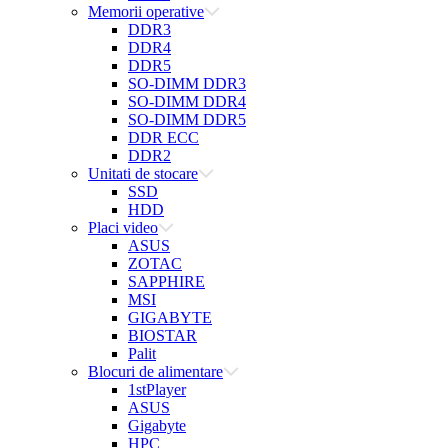
Memorii operative
DDR3
DDR4
DDR5
SO-DIMM DDR3
SO-DIMM DDR4
SO-DIMM DDR5
DDR ECC
DDR2
Unitati de stocare
SSD
HDD
Placi video
ASUS
ZOTAC
SAPPHIRE
MSI
GIGABYTE
BIOSTAR
Palit
Blocuri de alimentare
1stPlayer
ASUS
Gigabyte
HPC