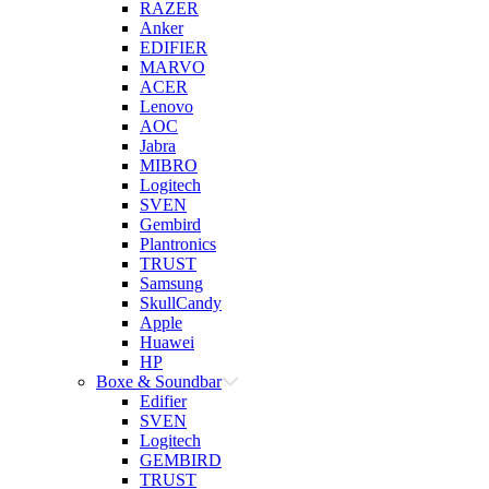
RAZER
Anker
EDIFIER
MARVO
ACER
Lenovo
AOC
Jabra
MIBRO
Logitech
SVEN
Gembird
Plantronics
TRUST
Samsung
SkullCandy
Apple
Huawei
HP
Boxe & Soundbar
Edifier
SVEN
Logitech
GEMBIRD
TRUST