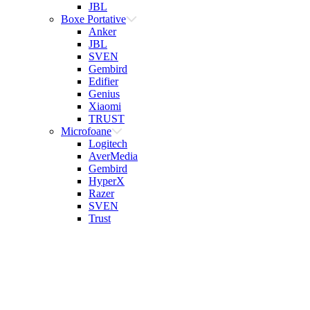
JBL
Boxe Portative
Anker
JBL
SVEN
Gembird
Edifier
Genius
Xiaomi
TRUST
Microfoane
Logitech
AverMedia
Gembird
HyperX
Razer
SVEN
Trust