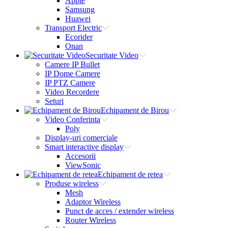
Apple
Samsung
Huawei
Transport Electric
Ecorider
Onan
Securitate Video
Camere IP Bullet
IP Dome Camere
IP PTZ Camere
Video Recordere
Seturi
Echipament de Birou
Video Conferinta
Poly
Display-uri comerciale
Smart interactive display
Accesorii
ViewSonic
Echipament de retea
Produse wireless
Mesh
Adaptor Wireless
Punct de acces / extender wireless
Router Wireless