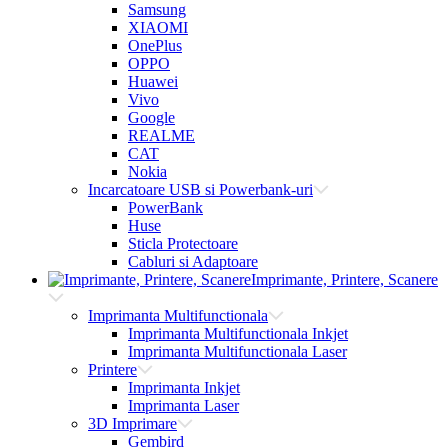
Samsung
XIAOMI
OnePlus
OPPO
Huawei
Vivo
Google
REALME
CAT
Nokia
Incarcatoare USB si Powerbank-uri
PowerBank
Huse
Sticla Protectoare
Cabluri si Adaptoare
Imprimante, Printere, Scanere
Imprimanta Multifunctionala
Imprimanta Multifunctionala Inkjet
Imprimanta Multifunctionala Laser
Printere
Imprimanta Inkjet
Imprimanta Laser
3D Imprimare
Gembird