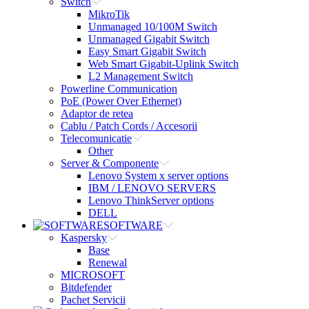
Switch
MikroTik
Unmanaged 10/100M Switch
Unmanaged Gigabit Switch
Easy Smart Gigabit Switch
Web Smart Gigabit-Uplink Switch
L2 Management Switch
Powerline Communication
PoE (Power Over Ethernet)
Adaptor de retea
Cablu / Patch Cords / Accesorii
Telecomunicatie
Other
Server & Componente
Lenovo System x server options
IBM / LENOVO SERVERS
Lenovo ThinkServer options
DELL
SOFTWARE
Kaspersky
Base
Renewal
MICROSOFT
Bitdefender
Pachet Servicii