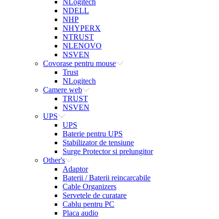
NLogitech
NDELL
NHP
NHYPERX
NTRUST
NLENOVO
NSVEN
Covorase pentru mouse
Trust
NLogitech
Camere web
TRUST
NSVEN
UPS
UPS
Baterie pentru UPS
Stabilizator de tensiune
Surge Protector si prelungitor
Other's
Adaptor
Baterii / Baterii reincarcabile
Cable Organizers
Servetele de curatare
Cablu pentru PC
Placa audio