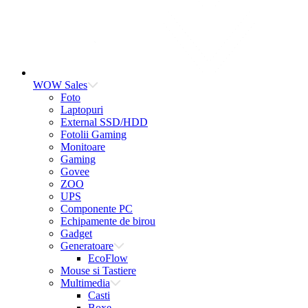
WOW Sales
Foto
Laptopuri
External SSD/HDD
Fotolii Gaming
Monitoare
Gaming
Govee
ZOO
UPS
Componente PC
Echipamente de birou
Gadget
Generatoare
EcoFlow
Mouse si Tastiere
Multimedia
Casti
Boxe