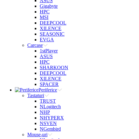
ASUS
Gigabyte
HPC
MSI
DEEPCOOL
XILENCE
SEASONIC
EVGA
Carcase
1stPlayer
ASUS
HPC
SHARKOON
DEEPCOOL
XILENCE
SPACER
Periferice
Tastaturi
TRUST
NLogitech
NHP
NHYPERX
NSVEN
NGembird
Mouse-uri