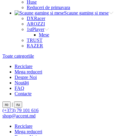
Huse
Reduceri de primavara
Scaune gaming si mese
DXRacer
AROZZI
1stPlayer
Mese
TRUST
RAZER
Toate categoriile
Reciclare
Mega reduceri
Despre Noi
Noutăți
FAQ
Contacte
|
ro
ru
(+373) 79 101 616
shop@accent.md
Reciclare
Mega reduceri