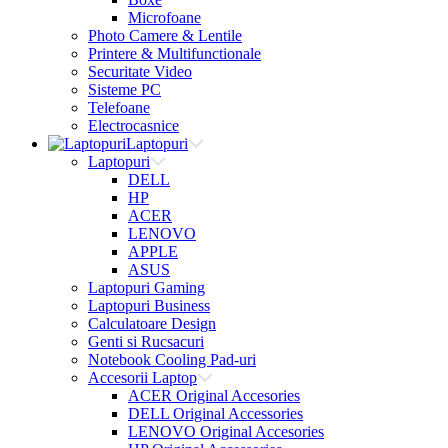
Microfoane
Photo Camere & Lentile
Printere & Multifunctionale
Securitate Video
Sisteme PC
Telefoane
Electrocasnice
Laptopuri
Laptopuri
DELL
HP
ACER
LENOVO
APPLE
ASUS
Laptopuri Gaming
Laptopuri Business
Calculatoare Design
Genti si Rucsacuri
Notebook Cooling Pad-uri
Accesorii Laptop
ACER Original Accesories
DELL Original Accessories
LENOVO Original Accesories