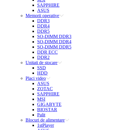
SAPPHIRE
ASUS
Memorii operative
DDR3
DDR4
DDR5
SO-DIMM DDR3
SO-DIMM DDR4
SO-DIMM DDR5
DDR ECC
DDR2
Unitati de stocare
SSD
HDD
Placi video
ASUS
ZOTAC
SAPPHIRE
MSI
GIGABYTE
BIOSTAR
Palit
Blocuri de alimentare
1stPlayer