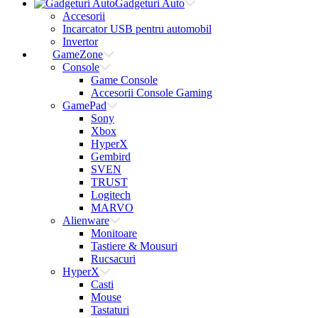
Gadgeturi Auto
Accesorii
Incarcator USB pentru automobil
Invertor
GameZone
Console
Game Console
Accesorii Console Gaming
GamePad
Sony
Xbox
HyperX
Gembird
SVEN
TRUST
Logitech
MARVO
Alienware
Monitoare
Tastiere & Mousuri
Rucsacuri
HyperX
Casti
Mouse
Tastaturi