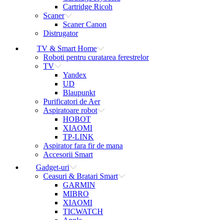
Cartridge Ricoh
Scaner
Scaner Canon
Distrugator
TV & Smart Home
Roboti pentru curatarea ferestrelor
TV
Yandex
UD
Blaupunkt
Purificatori de Aer
Aspiratoare robot
HOBOT
XIAOMI
TP-LINK
Aspirator fara fir de mana
Accesorii Smart
Gadget-uri
Ceasuri & Bratari Smart
GARMIN
MIBRO
XIAOMI
TICWATCH