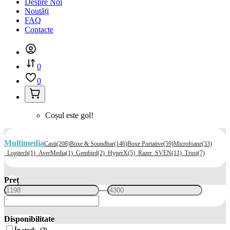
Despre Noi
Noutăți
FAQ
Contacte
0
0
Coșul este gol!
Multimedia
Casti
(208)
Boxe & Soundbar
(146)
Boxe Portative
(59)
Microfoane
(33)
Logitech
(1)
AverMedia
(1)
Gembird
(2)
HyperX
(5)
Razer
SVEN
(11)
Trust
(7)
Preț
—
Disponibilitate