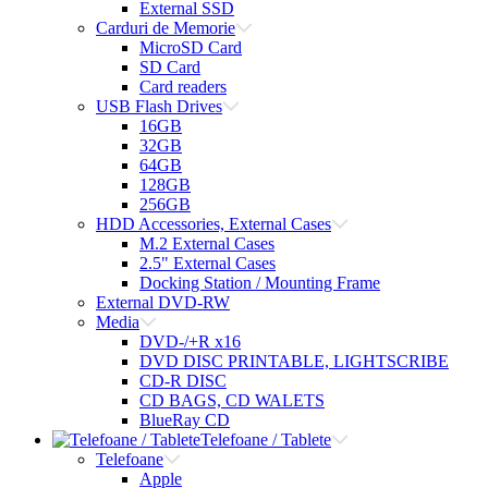
External SSD
Carduri de Memorie
MicroSD Card
SD Card
Card readers
USB Flash Drives
16GB
32GB
64GB
128GB
256GB
HDD Accessories, External Cases
M.2 External Cases
2.5" External Cases
Docking Station / Mounting Frame
External DVD-RW
Media
DVD-/+R x16
DVD DISC PRINTABLE, LIGHTSCRIBE
CD-R DISC
CD BAGS, CD WALETS
BlueRay CD
Telefoane / Tablete
Telefoane
Apple