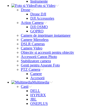
Instrumente
Foto si Video
Drone
Drone DJI
DJI Accessories
Action Camera
DJI OSMO
GOPRO
Camere de imprimare instantanee
Camere Mirrorless
DSLR Cameras
Camere Video
Obiectiv si accesorii pentru obiectiv
Accessorii Canon Photo
Stabilizatore camera
Genti pentru Aparate Foto
PTZ Camera
Camere
Accesorii
Multimedia
Casti
DELL
HYPERX
JBL
ONEPLUS