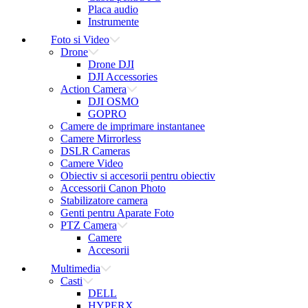
Placa audio
Instrumente
Foto si Video
Drone
Drone DJI
DJI Accessories
Action Camera
DJI OSMO
GOPRO
Camere de imprimare instantanee
Camere Mirrorless
DSLR Cameras
Camere Video
Obiectiv si accesorii pentru obiectiv
Accessorii Canon Photo
Stabilizatore camera
Genti pentru Aparate Foto
PTZ Camera
Camere
Accesorii
Multimedia
Casti
DELL
HYPERX