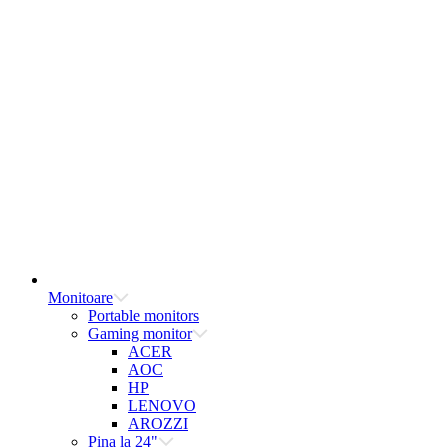
Monitoare
Portable monitors
Gaming monitor
ACER
AOC
HP
LENOVO
AROZZI
Pina la 24"