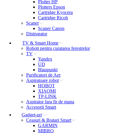
Plotter HP
Plotters Epson
Cartridge Kyocera
Cartridge Ricoh
Scaner
Scaner Canon
Distrugator
TV & Smart Home
Roboti pentru curatarea ferestrelor
TV
Yandex
UD
Blaupunkt
Purificatori de Aer
Aspiratoare robot
HOBOT
XIAOMI
TP-LINK
Aspirator fara fir de mana
Accesorii Smart
Gadget-uri
Ceasuri & Bratari Smart
GARMIN
MIBRO