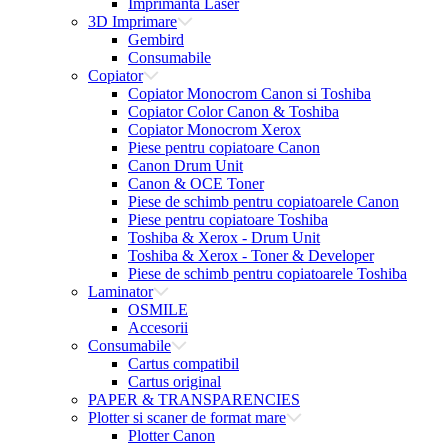
Imprimanta Laser
3D Imprimare
Gembird
Consumabile
Copiator
Copiator Monocrom Canon si Toshiba
Copiator Color Canon & Toshiba
Copiator Monocrom Xerox
Piese pentru copiatoare Canon
Canon Drum Unit
Canon & OCE Toner
Piese de schimb pentru copiatoarele Canon
Piese pentru copiatoare Toshiba
Toshiba & Xerox - Drum Unit
Toshiba & Xerox - Toner & Developer
Piese de schimb pentru copiatoarele Toshiba
Laminator
OSMILE
Accesorii
Consumabile
Cartus compatibil
Cartus original
PAPER & TRANSPARENCIES
Plotter si scaner de format mare
Plotter Canon