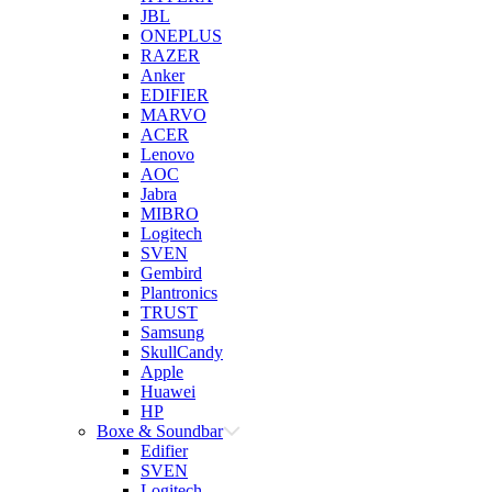
JBL
ONEPLUS
RAZER
Anker
EDIFIER
MARVO
ACER
Lenovo
AOC
Jabra
MIBRO
Logitech
SVEN
Gembird
Plantronics
TRUST
Samsung
SkullCandy
Apple
Huawei
HP
Boxe & Soundbar
Edifier
SVEN
Logitech