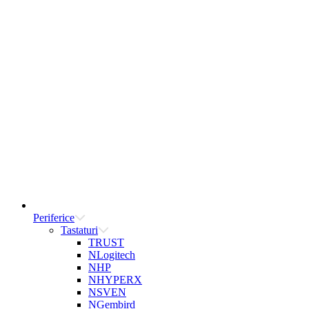
Periferice
Tastaturi
TRUST
NLogitech
NHP
NHYPERX
NSVEN
NGembird