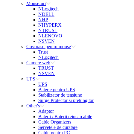
Mouse-uri
NLogitech
NDELL
NHP
NHYPERX
NTRUST
NLENOVO
NSVEN
Covorase pentru mouse
Trust
NLogitech
Camere web
TRUST
NSVEN
UPS
UPS
Baterie pentru UPS
Stabilizator de tensiune
Surge Protector si prelungitor
Other's
Adaptor
Baterii / Baterii reincarcabile
Cable Organizers
Servetele de curatare
Cablu pentru PC