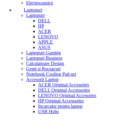
Electrocasnice
Laptopuri
Laptopuri
DELL
HP
ACER
LENOVO
APPLE
ASUS
Laptopuri Gaming
Laptopuri Business
Calculatoare Design
Genti si Rucsacuri
Notebook Cooling Pad-uri
Accesorii Laptop
ACER Original Accesories
DELL Original Accessories
LENOVO Original Accesories
HP Original Accessories
Incarcator pentru laptop
USB Hubs