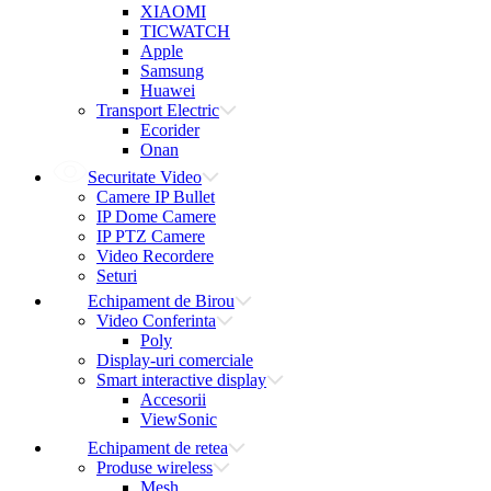
XIAOMI
TICWATCH
Apple
Samsung
Huawei
Transport Electric
Ecorider
Onan
Securitate Video
Camere IP Bullet
IP Dome Camere
IP PTZ Camere
Video Recordere
Seturi
Echipament de Birou
Video Conferinta
Poly
Display-uri comerciale
Smart interactive display
Accesorii
ViewSonic
Echipament de retea
Produse wireless
Mesh