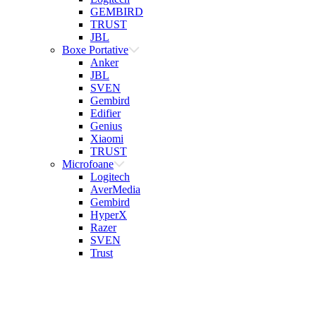
GEMBIRD
TRUST
JBL
Boxe Portative
Anker
JBL
SVEN
Gembird
Edifier
Genius
Xiaomi
TRUST
Microfoane
Logitech
AverMedia
Gembird
HyperX
Razer
SVEN
Trust