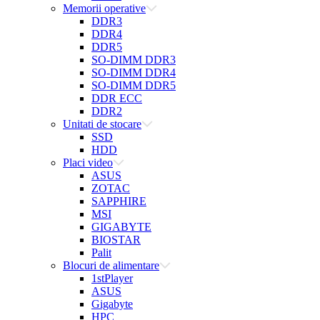
Memorii operative
DDR3
DDR4
DDR5
SO-DIMM DDR3
SO-DIMM DDR4
SO-DIMM DDR5
DDR ECC
DDR2
Unitati de stocare
SSD
HDD
Placi video
ASUS
ZOTAC
SAPPHIRE
MSI
GIGABYTE
BIOSTAR
Palit
Blocuri de alimentare
1stPlayer
ASUS
Gigabyte
HPC