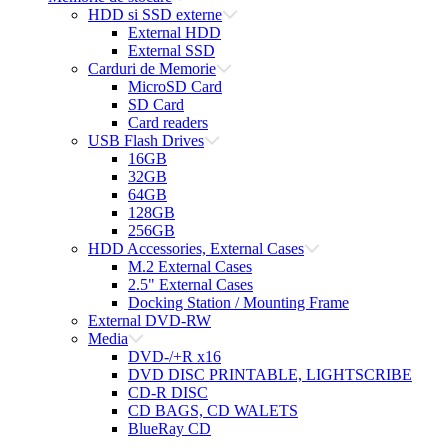
HDD si SSD externe
External HDD
External SSD
Carduri de Memorie
MicroSD Card
SD Card
Card readers
USB Flash Drives
16GB
32GB
64GB
128GB
256GB
HDD Accessories, External Cases
M.2 External Cases
2.5" External Cases
Docking Station / Mounting Frame
External DVD-RW
Media
DVD-/+R x16
DVD DISC PRINTABLE, LIGHTSCRIBE
CD-R DISC
CD BAGS, CD WALETS
BlueRay CD