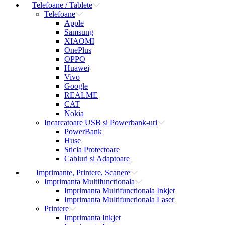
Telefoane / Tablete
Telefoane
Apple
Samsung
XIAOMI
OnePlus
OPPO
Huawei
Vivo
Google
REALME
CAT
Nokia
Incarcatoare USB si Powerbank-uri
PowerBank
Huse
Sticla Protectoare
Cabluri si Adaptoare
Imprimante, Printere, Scanere
Imprimanta Multifunctionala
Imprimanta Multifunctionala Inkjet
Imprimanta Multifunctionala Laser
Printere
Imprimanta Inkjet