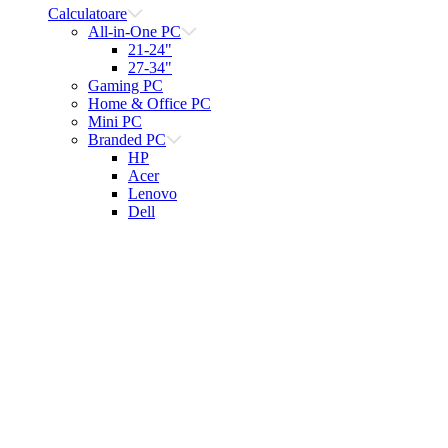
Calculatoare
All-in-One PC
21-24"
27-34"
Gaming PC
Home & Office PC
Mini PC
Branded PC
HP
Acer
Lenovo
Dell