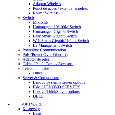
Adaptor Wireless
Punct de acces / extender wireless
Router Wireless
Switch
MikroTik
Unmanaged 10/100M Switch
Unmanaged Gigabit Switch
Easy Smart Gigabit Switch
Web Smart Gigabit-Uplink Switch
L2 Management Switch
Powerline Communication
PoE (Power Over Ethernet)
Adaptor de retea
Cablu / Patch Cords / Accesorii
Telecomunicatie
Other
Server & Componente
Lenovo System x server options
IBM / LENOVO SERVERS
Lenovo ThinkServer options
DELL
SOFTWARE
Kaspersky
Base