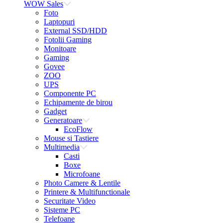
WOW Sales
Foto
Laptopuri
External SSD/HDD
Fotolii Gaming
Monitoare
Gaming
Govee
ZOO
UPS
Componente PC
Echipamente de birou
Gadget
Generatoare
EcoFlow
Mouse si Tastiere
Multimedia
Casti
Boxe
Microfoane
Photo Camere & Lentile
Printere & Multifunctionale
Securitate Video
Sisteme PC
Telefoane