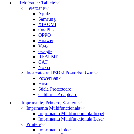
Telefoane / Tablete
Telefoane
Apple
Samsung
XIAOMI
OnePlus
OPPO
Huawei
Vivo
Google
REALME
CAT
Nokia
Incarcatoare USB si Powerbank-uri
PowerBank
Huse
Sticla Protectoare
Cabluri si Adaptoare
Imprimante, Printere, Scanere
Imprimanta Multifunctionala
Imprimanta Multifunctionala Inkjet
Imprimanta Multifunctionala Laser
Printere
Imprimanta Inkjet