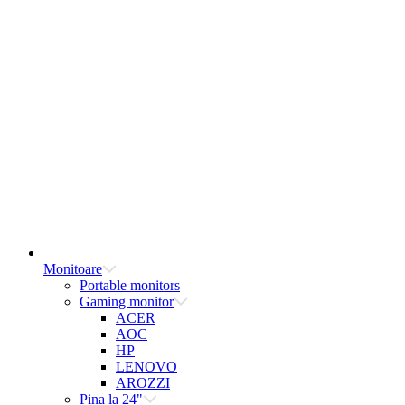
Monitoare
Portable monitors
Gaming monitor
ACER
AOC
HP
LENOVO
AROZZI
Pina la 24"