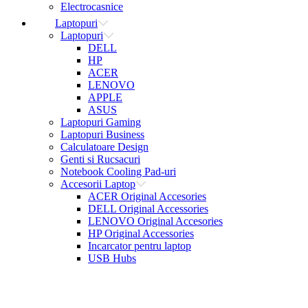
Electrocasnice
Laptopuri
Laptopuri
DELL
HP
ACER
LENOVO
APPLE
ASUS
Laptopuri Gaming
Laptopuri Business
Calculatoare Design
Genti si Rucsacuri
Notebook Cooling Pad-uri
Accesorii Laptop
ACER Original Accesories
DELL Original Accessories
LENOVO Original Accesories
HP Original Accessories
Incarcator pentru laptop
USB Hubs