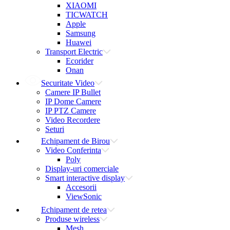
XIAOMI
TICWATCH
Apple
Samsung
Huawei
Transport Electric
Ecorider
Onan
Securitate Video
Camere IP Bullet
IP Dome Camere
IP PTZ Camere
Video Recordere
Seturi
Echipament de Birou
Video Conferinta
Poly
Display-uri comerciale
Smart interactive display
Accesorii
ViewSonic
Echipament de retea
Produse wireless
Mesh