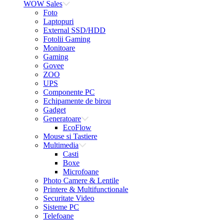
WOW Sales
Foto
Laptopuri
External SSD/HDD
Fotolii Gaming
Monitoare
Gaming
Govee
ZOO
UPS
Componente PC
Echipamente de birou
Gadget
Generatoare
EcoFlow
Mouse si Tastiere
Multimedia
Casti
Boxe
Microfoane
Photo Camere & Lentile
Printere & Multifunctionale
Securitate Video
Sisteme PC
Telefoane