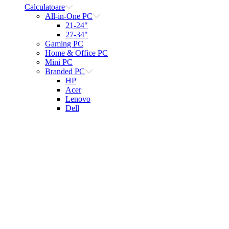
Calculatoare
All-in-One PC
21-24"
27-34"
Gaming PC
Home & Office PC
Mini PC
Branded PC
HP
Acer
Lenovo
Dell