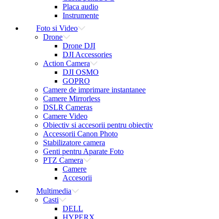
Placa audio
Instrumente
Foto si Video
Drone
Drone DJI
DJI Accessories
Action Camera
DJI OSMO
GOPRO
Camere de imprimare instantanee
Camere Mirrorless
DSLR Cameras
Camere Video
Obiectiv si accesorii pentru obiectiv
Accessorii Canon Photo
Stabilizatore camera
Genti pentru Aparate Foto
PTZ Camera
Camere
Accesorii
Multimedia
Casti
DELL
HYPERX