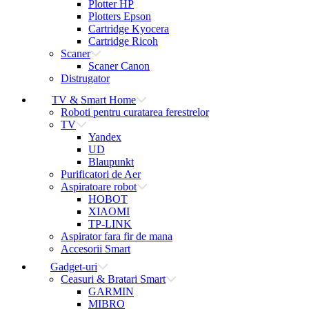
Plotter HP
Plotters Epson
Cartridge Kyocera
Cartridge Ricoh
Scaner
Scaner Canon
Distrugator
TV & Smart Home
Roboti pentru curatarea ferestrelor
TV
Yandex
UD
Blaupunkt
Purificatori de Aer
Aspiratoare robot
HOBOT
XIAOMI
TP-LINK
Aspirator fara fir de mana
Accesorii Smart
Gadget-uri
Ceasuri & Bratari Smart
GARMIN
MIBRO