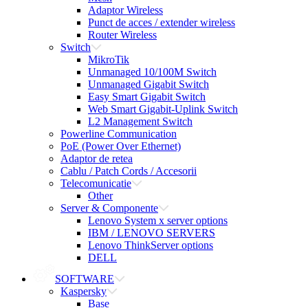
Adaptor Wireless
Punct de acces / extender wireless
Router Wireless
Switch
MikroTik
Unmanaged 10/100M Switch
Unmanaged Gigabit Switch
Easy Smart Gigabit Switch
Web Smart Gigabit-Uplink Switch
L2 Management Switch
Powerline Communication
PoE (Power Over Ethernet)
Adaptor de retea
Cablu / Patch Cords / Accesorii
Telecomunicatie
Other
Server & Componente
Lenovo System x server options
IBM / LENOVO SERVERS
Lenovo ThinkServer options
DELL
SOFTWARE
Kaspersky
Base