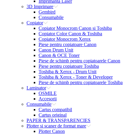
Imprimanta Laser
3D Imprimare
Gembird
Consumabile
Copiator
Copiator Monocrom Canon si Toshiba
Copiator Color Canon & Toshiba
Copiator Monocrom Xerox
Piese pentru copiatoare Canon
Canon Drum Unit
Canon & OCE Toner
Piese de schimb pentru copiatoarele Canon
Piese pentru copiatoare Toshiba
Toshiba & Xerox - Drum Unit
Toshiba & Xerox - Toner & Developer
Piese de schimb pentru copiatoarele Toshiba
Laminator
OSMILE
Accesorii
Consumabile
Cartus compatibil
Cartus original
PAPER & TRANSPARENCIES
Plotter si scaner de format mare
Plotter Canon