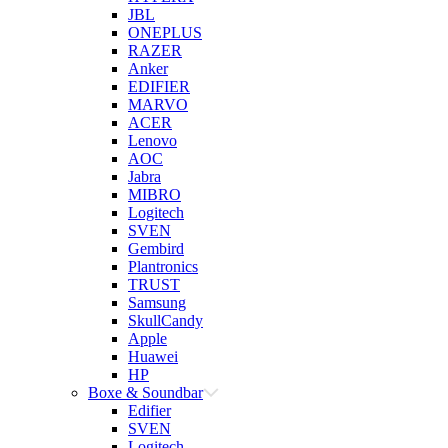
JBL
ONEPLUS
RAZER
Anker
EDIFIER
MARVO
ACER
Lenovo
AOC
Jabra
MIBRO
Logitech
SVEN
Gembird
Plantronics
TRUST
Samsung
SkullCandy
Apple
Huawei
HP
Boxe & Soundbar
Edifier
SVEN
Logitech