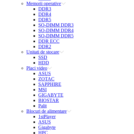
Memorii operative
DDR3
DDR4
DDR5
SO-DIMM DDR3
SO-DIMM DDR4
SO-DIMM DDR5
DDR ECC
DDR2
Unitati de stocare
SSD
HDD
Placi video
ASUS
ZOTAC
SAPPHIRE
MSI
GIGABYTE
BIOSTAR
Palit
Blocuri de alimentare
1stPlayer
ASUS
Gigabyte
HPC