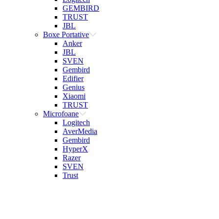
GEMBIRD
TRUST
JBL
Boxe Portative
Anker
JBL
SVEN
Gembird
Edifier
Genius
Xiaomi
TRUST
Microfoane
Logitech
AverMedia
Gembird
HyperX
Razer
SVEN
Trust