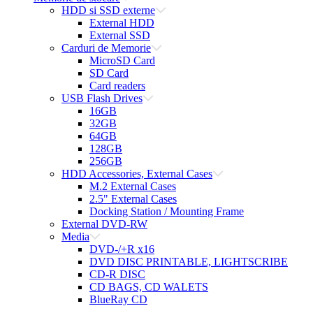
HDD si SSD externe
External HDD
External SSD
Carduri de Memorie
MicroSD Card
SD Card
Card readers
USB Flash Drives
16GB
32GB
64GB
128GB
256GB
HDD Accessories, External Cases
M.2 External Cases
2.5" External Cases
Docking Station / Mounting Frame
External DVD-RW
Media
DVD-/+R x16
DVD DISC PRINTABLE, LIGHTSCRIBE
CD-R DISC
CD BAGS, CD WALETS
BlueRay CD