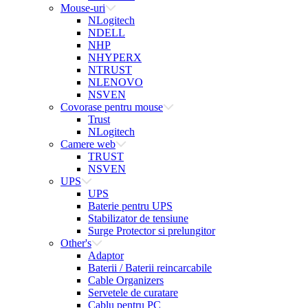
Mouse-uri
NLogitech
NDELL
NHP
NHYPERX
NTRUST
NLENOVO
NSVEN
Covorase pentru mouse
Trust
NLogitech
Camere web
TRUST
NSVEN
UPS
UPS
Baterie pentru UPS
Stabilizator de tensiune
Surge Protector si prelungitor
Other's
Adaptor
Baterii / Baterii reincarcabile
Cable Organizers
Servetele de curatare
Cablu pentru PC