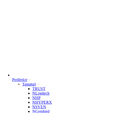
Periferice
Tastaturi
TRUST
NLogitech
NHP
NHYPERX
NSVEN
NGembird