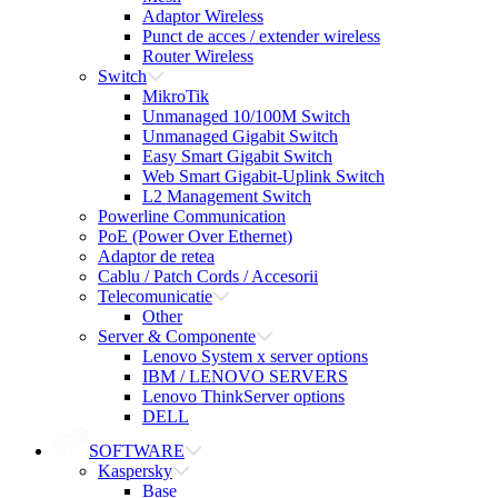
Adaptor Wireless
Punct de acces / extender wireless
Router Wireless
Switch
MikroTik
Unmanaged 10/100M Switch
Unmanaged Gigabit Switch
Easy Smart Gigabit Switch
Web Smart Gigabit-Uplink Switch
L2 Management Switch
Powerline Communication
PoE (Power Over Ethernet)
Adaptor de retea
Cablu / Patch Cords / Accesorii
Telecomunicatie
Other
Server & Componente
Lenovo System x server options
IBM / LENOVO SERVERS
Lenovo ThinkServer options
DELL
SOFTWARE
Kaspersky
Base