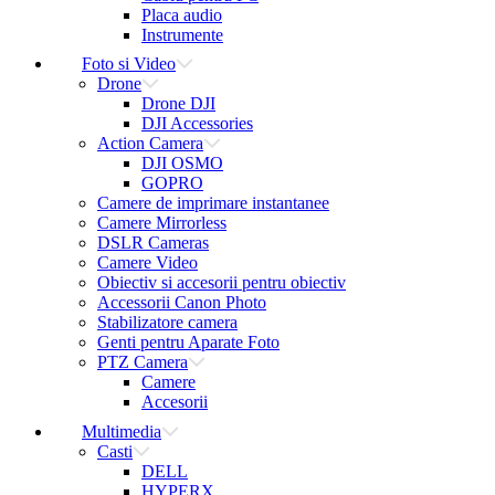
Placa audio
Instrumente
Foto si Video
Drone
Drone DJI
DJI Accessories
Action Camera
DJI OSMO
GOPRO
Camere de imprimare instantanee
Camere Mirrorless
DSLR Cameras
Camere Video
Obiectiv si accesorii pentru obiectiv
Accessorii Canon Photo
Stabilizatore camera
Genti pentru Aparate Foto
PTZ Camera
Camere
Accesorii
Multimedia
Casti
DELL
HYPERX