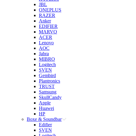
JBL
ONEPLUS
RAZER
Anker
EDIFIER
MARVO
ACER
Lenovo
AOC
Jabra
MIBRO
Logitech
SVEN
Gembird
Plantronics
TRUST
Samsung
SkullCandy
Apple
Huawei
HP
Boxe & Soundbar
Edifier
SVEN
Logitech