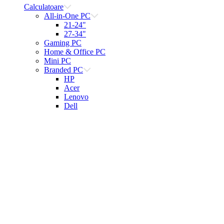
Calculatoare
All-in-One PC
21-24"
27-34"
Gaming PC
Home & Office PC
Mini PC
Branded PC
HP
Acer
Lenovo
Dell