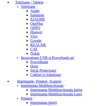
Telefoane / Tablete
Telefoane
Apple
Samsung
XIAOMI
OnePlus
OPPO
Huawei
Vivo
Google
REALME
CAT
Nokia
Incarcatoare USB si Powerbank-uri
PowerBank
Huse
Sticla Protectoare
Cabluri si Adaptoare
Imprimante, Printere, Scanere
Imprimanta Multifunctionala
Imprimanta Multifunctionala Inkjet
Imprimanta Multifunctionala Laser
Printere
Imprimanta Inkjet