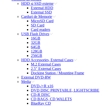
HDD si SSD externe
External HDD
External SSD
Carduri de Memorie
MicroSD Card
SD Card
Card readers
USB Flash Drives
16GB
32GB
64GB
128GB
256GB
HDD Accessories, External Cases
M.2 External Cases
2.5" External Cases
Docking Station / Mounting Frame
External DVD-RW
Media
DVD-/+R x16
DVD DISC PRINTABLE, LIGHTSCRIBE
CD-R DISC
CD BAGS, CD WALETS
BlueRay CD