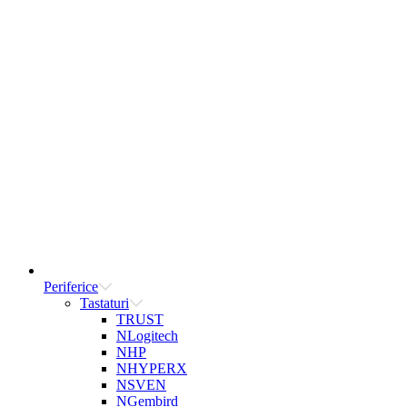
Periferice
Tastaturi
TRUST
NLogitech
NHP
NHYPERX
NSVEN
NGembird