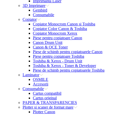
Imprimanta Laser
3D Imprimare
Gembird
Consumabile
Copiator
Copiator Monocrom Canon si Toshiba
Copiator Color Canon & Toshiba
Copiator Monocrom Xerox
Piese pentru copiatoare Canon
Canon Drum Unit
Canon & OCE Toner
Piese de schimb pentru copiatoarele Canon
Piese pentru copiatoare Toshiba
Toshiba & Xerox - Drum Unit
Toshiba & Xerox - Toner & Developer
Piese de schimb pentru copiatoarele Toshiba
Laminator
OSMILE
Accesorii
Consumabile
Cartus compatibil
Cartus original
PAPER & TRANSPARENCIES
Plotter si scaner de format mare
Plotter Canon