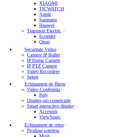
XIAOMI
TICWATCH
Apple
Samsung
Huawei
Transport Electric
Ecorider
Onan
Securitate Video
Camere IP Bullet
IP Dome Camere
IP PTZ Camere
Video Recordere
Seturi
Echipament de Birou
Video Conferinta
Poly
Display-uri comerciale
Smart interactive display
Accesorii
ViewSonic
Echipament de retea
Produse wireless
Mesh