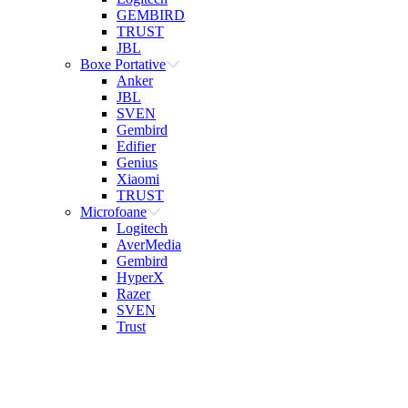
GEMBIRD
TRUST
JBL
Boxe Portative
Anker
JBL
SVEN
Gembird
Edifier
Genius
Xiaomi
TRUST
Microfoane
Logitech
AverMedia
Gembird
HyperX
Razer
SVEN
Trust