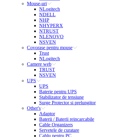
Mouse-uri
NLogitech
NDELL
NHP
NHYPERX
NTRUST
NLENOVO
NSVEN
Covorase pentru mouse
Trust
NLogitech
Camere web
TRUST
NSVEN
UPS
UPS
Baterie pentru UPS
Stabilizator de tensiune
Surge Protector si prelungitor
Other's
Adaptor
Baterii / Baterii reincarcabile
Cable Organizers
Servetele de curatare
Cablu pentru PC