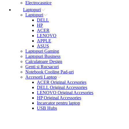
Electrocasnice
Laptopuri
Laptopuri
DELL
HP
ACER
LENOVO
APPLE
ASUS
Laptopuri Gaming
Laptopuri Business
Calculatoare Design
Genti si Rucsacuri
Notebook Cooling Pad-uri
Accesorii Laptop
ACER Original Accesories
DELL Original Accessories
LENOVO Original Accesories
HP Original Accessories
Incarcator pentru laptop
USB Hubs