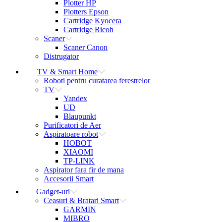
Plotter HP
Plotters Epson
Cartridge Kyocera
Cartridge Ricoh
Scaner
Scaner Canon
Distrugator
TV & Smart Home
Roboti pentru curatarea ferestrelor
TV
Yandex
UD
Blaupunkt
Purificatori de Aer
Aspiratoare robot
HOBOT
XIAOMI
TP-LINK
Aspirator fara fir de mana
Accesorii Smart
Gadget-uri
Ceasuri & Bratari Smart
GARMIN
MIBRO