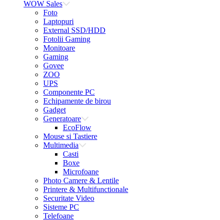
WOW Sales
Foto
Laptopuri
External SSD/HDD
Fotolii Gaming
Monitoare
Gaming
Govee
ZOO
UPS
Componente PC
Echipamente de birou
Gadget
Generatoare
EcoFlow
Mouse si Tastiere
Multimedia
Casti
Boxe
Microfoane
Photo Camere & Lentile
Printere & Multifunctionale
Securitate Video
Sisteme PC
Telefoane