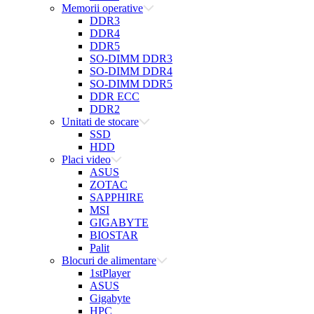
Memorii operative
DDR3
DDR4
DDR5
SO-DIMM DDR3
SO-DIMM DDR4
SO-DIMM DDR5
DDR ECC
DDR2
Unitati de stocare
SSD
HDD
Placi video
ASUS
ZOTAC
SAPPHIRE
MSI
GIGABYTE
BIOSTAR
Palit
Blocuri de alimentare
1stPlayer
ASUS
Gigabyte
HPC