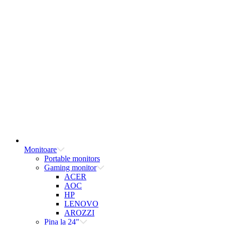
Monitoare
Portable monitors
Gaming monitor
ACER
AOC
HP
LENOVO
AROZZI
Pina la 24"