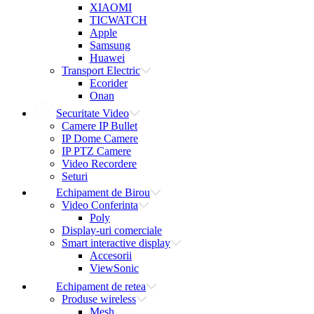
XIAOMI
TICWATCH
Apple
Samsung
Huawei
Transport Electric
Ecorider
Onan
Securitate Video
Camere IP Bullet
IP Dome Camere
IP PTZ Camere
Video Recordere
Seturi
Echipament de Birou
Video Conferinta
Poly
Display-uri comerciale
Smart interactive display
Accesorii
ViewSonic
Echipament de retea
Produse wireless
Mesh