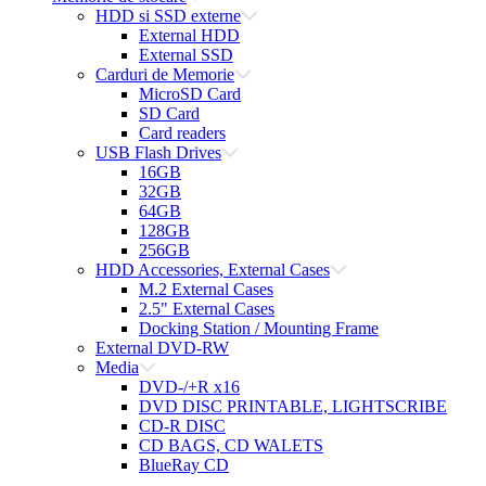
HDD si SSD externe
External HDD
External SSD
Carduri de Memorie
MicroSD Card
SD Card
Card readers
USB Flash Drives
16GB
32GB
64GB
128GB
256GB
HDD Accessories, External Cases
M.2 External Cases
2.5" External Cases
Docking Station / Mounting Frame
External DVD-RW
Media
DVD-/+R x16
DVD DISC PRINTABLE, LIGHTSCRIBE
CD-R DISC
CD BAGS, CD WALETS
BlueRay CD