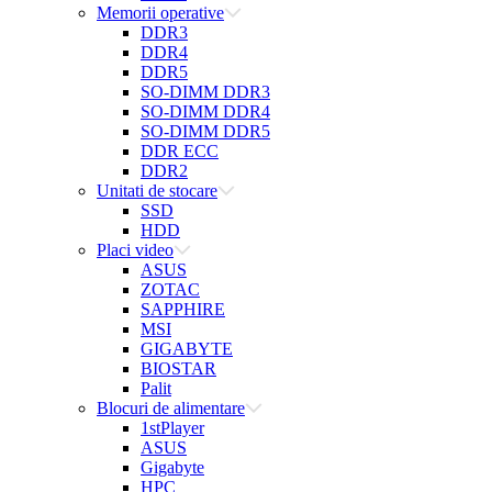
Memorii operative
DDR3
DDR4
DDR5
SO-DIMM DDR3
SO-DIMM DDR4
SO-DIMM DDR5
DDR ECC
DDR2
Unitati de stocare
SSD
HDD
Placi video
ASUS
ZOTAC
SAPPHIRE
MSI
GIGABYTE
BIOSTAR
Palit
Blocuri de alimentare
1stPlayer
ASUS
Gigabyte
HPC