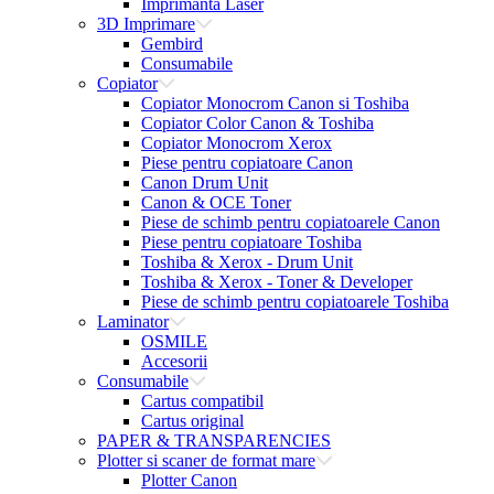
Imprimanta Laser
3D Imprimare
Gembird
Consumabile
Copiator
Copiator Monocrom Canon si Toshiba
Copiator Color Canon & Toshiba
Copiator Monocrom Xerox
Piese pentru copiatoare Canon
Canon Drum Unit
Canon & OCE Toner
Piese de schimb pentru copiatoarele Canon
Piese pentru copiatoare Toshiba
Toshiba & Xerox - Drum Unit
Toshiba & Xerox - Toner & Developer
Piese de schimb pentru copiatoarele Toshiba
Laminator
OSMILE
Accesorii
Consumabile
Cartus compatibil
Cartus original
PAPER & TRANSPARENCIES
Plotter si scaner de format mare
Plotter Canon