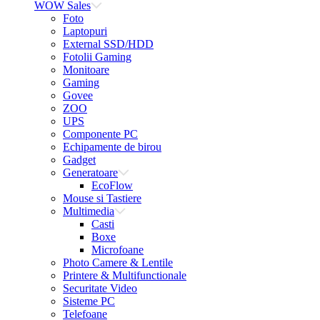
WOW Sales
Foto
Laptopuri
External SSD/HDD
Fotolii Gaming
Monitoare
Gaming
Govee
ZOO
UPS
Componente PC
Echipamente de birou
Gadget
Generatoare
EcoFlow
Mouse si Tastiere
Multimedia
Casti
Boxe
Microfoane
Photo Camere & Lentile
Printere & Multifunctionale
Securitate Video
Sisteme PC
Telefoane