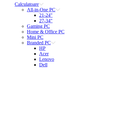
Calculatoare
All-in-One PC
21-24"
27-34"
Gaming PC
Home & Office PC
Mini PC
Branded PC
HP
Acer
Lenovo
Dell