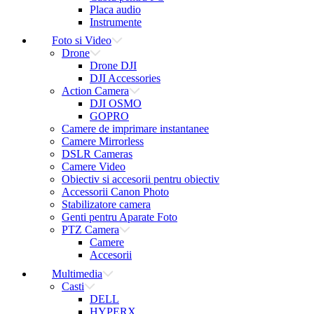
Placa audio
Instrumente
Foto si Video
Drone
Drone DJI
DJI Accessories
Action Camera
DJI OSMO
GOPRO
Camere de imprimare instantanee
Camere Mirrorless
DSLR Cameras
Camere Video
Obiectiv si accesorii pentru obiectiv
Accessorii Canon Photo
Stabilizatore camera
Genti pentru Aparate Foto
PTZ Camera
Camere
Accesorii
Multimedia
Casti
DELL
HYPERX