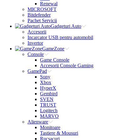
Renewal
MICROSOFT
Bitdefender
Pachet Servicii
Gadgeturi Auto
Accesorii
Incarcator USB pentru automobil
Invertor
GameZone
Console
Game Console
Accesorii Console Gaming
GamePad
Sony
Xbox
HyperX
Gembird
SVEN
TRUST
Logitech
MARVO
Alienware
Monitoare
Tastiere & Mousuri
Rucsacuri