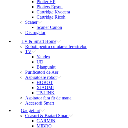
Plotter HP
Plotters Epson
Cartridge Kyocera
Cartridge Ricoh
Scaner
Scaner Canon
Distrugator
TV & Smart Home
Roboti pentru curatarea ferestrelor
TV
Yandex
UD
Blaupunkt
Purificatori de Aer
Aspiratoare robot
HOBOT
XIAOMI
TP-LINK
Aspirator fara fir de mana
Accesorii Smart
Gadget-uri
Ceasuri & Bratari Smart
GARMIN
MIBRO