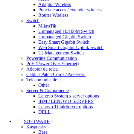
Adaptor Wireless
Punct de acces / extender wireless
Router Wireless
Switch
MikroTik
Unmanaged 10/100M Switch
Unmanaged Gigabit Switch
Easy Smart Gigabit Switch
Web Smart Gigabit-Uplink Switch
L2 Management Switch
Powerline Communication
PoE (Power Over Ethernet)
Adaptor de retea
Cablu / Patch Cords / Accesorii
Telecomunicatie
Other
Server & Componente
Lenovo System x server options
IBM / LENOVO SERVERS
Lenovo ThinkServer options
DELL
SOFTWARE
Kaspersky
Base