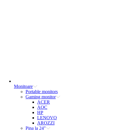
Monitoare
Portable monitors
Gaming monitor
ACER
AOC
HP
LENOVO
AROZZI
Pina la 24"