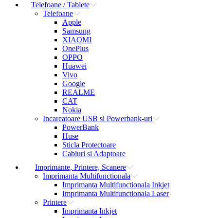
Telefoane / Tablete
Telefoane
Apple
Samsung
XIAOMI
OnePlus
OPPO
Huawei
Vivo
Google
REALME
CAT
Nokia
Incarcatoare USB si Powerbank-uri
PowerBank
Huse
Sticla Protectoare
Cabluri si Adaptoare
Imprimante, Printere, Scanere
Imprimanta Multifunctionala
Imprimanta Multifunctionala Inkjet
Imprimanta Multifunctionala Laser
Printere
Imprimanta Inkjet