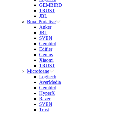
GEMBIRD
TRUST
JBL
Boxe Portative
Anker
JBL
SVEN
Gembird
Edifier
Genius
Xiaomi
TRUST
Microfoane
Logitech
AverMedia
Gembird
HyperX
Razer
SVEN
Trust