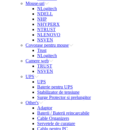
Mouse-uri
NLogitech
NDELL
NHP
NHYPERX
NTRUST
NLENOVO
NSVEN
Covorase pentru mouse
Trust
NLogitech
Camere web
TRUST
NSVEN
UPS
UPS
Baterie pentru UPS
Stabilizator de tensiune
Surge Protector si prelungitor
Other's
Adaptor
Baterii / Baterii reincarcabile
Cable Organizers
Servetele de curatare
Cablu pentru PC