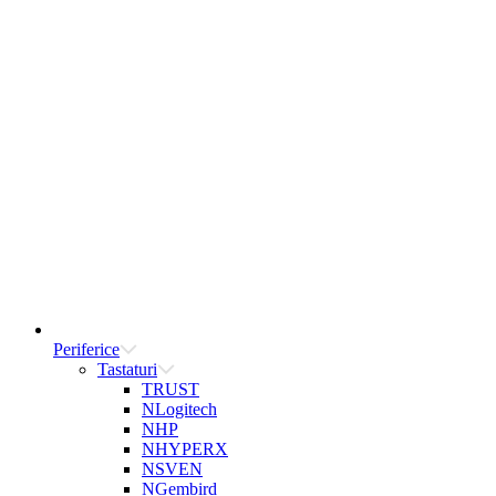
Periferice
Tastaturi
TRUST
NLogitech
NHP
NHYPERX
NSVEN
NGembird