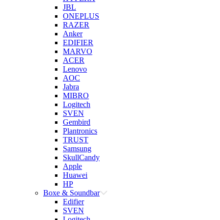
JBL
ONEPLUS
RAZER
Anker
EDIFIER
MARVO
ACER
Lenovo
AOC
Jabra
MIBRO
Logitech
SVEN
Gembird
Plantronics
TRUST
Samsung
SkullCandy
Apple
Huawei
HP
Boxe & Soundbar
Edifier
SVEN
Logitech