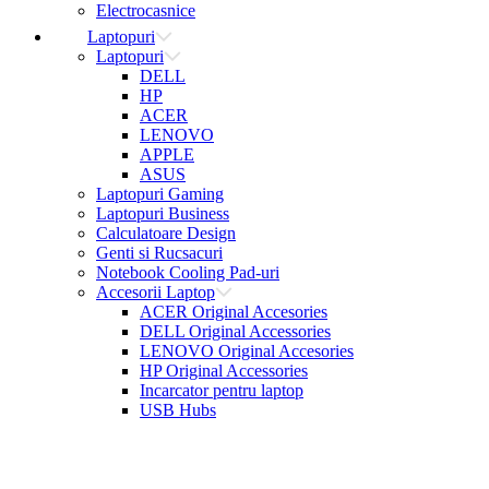
Electrocasnice
Laptopuri
Laptopuri
DELL
HP
ACER
LENOVO
APPLE
ASUS
Laptopuri Gaming
Laptopuri Business
Calculatoare Design
Genti si Rucsacuri
Notebook Cooling Pad-uri
Accesorii Laptop
ACER Original Accesories
DELL Original Accessories
LENOVO Original Accesories
HP Original Accessories
Incarcator pentru laptop
USB Hubs