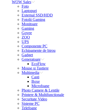
WOW Sales
Foto
Laptopuri
External SSD/HDD
Fotolii Gaming
Monitoare
Gaming
Govee
ZOO
UPS
Componente PC
Echipamente de birou
Gadget
Generatoare
EcoFlow
Mouse si Tastiere
Multimedia
Casti
Boxe
Microfoane
Photo Camere & Lentile
Printere & Multifunctionale
Securitate Video
Sisteme PC
Telefoane