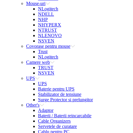
Mouse-uri
NLogitech
NDELL
NHP
NHYPERX
NTRUST
NLENOVO
NSVEN
Covorase pentru mouse
Trust
NLogitech
Camere web
TRUST
NSVEN
UPS
UPS
Baterie pentru UPS
Stabilizator de tensiune
Surge Protector si prelungitor
Other's
Adaptor
Baterii / Baterii reincarcabile
Cable Organizers
Servetele de curatare
Cablu pentru PC