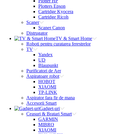
Plotter HP
Plotters Epson
Cartridge Kyocera
Cartridge Ricoh
Scaner
Scaner Canon
Distrugator
TV & Smart Home
Roboti pentru curatarea ferestrelor
TV
Yandex
UD
Blaupunkt
Purificatori de Aer
Aspiratoare robot
HOBOT
XIAOMI
TP-LINK
Aspirator fara fir de mana
Accesorii Smart
Gadget-uri
Ceasuri & Bratari Smart
GARMIN
MIBRO
XIAOMI