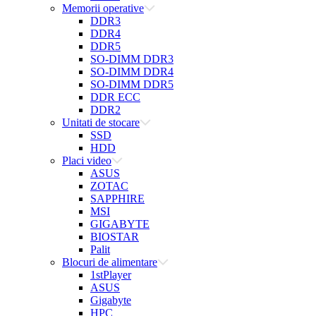
Memorii operative
DDR3
DDR4
DDR5
SO-DIMM DDR3
SO-DIMM DDR4
SO-DIMM DDR5
DDR ECC
DDR2
Unitati de stocare
SSD
HDD
Placi video
ASUS
ZOTAC
SAPPHIRE
MSI
GIGABYTE
BIOSTAR
Palit
Blocuri de alimentare
1stPlayer
ASUS
Gigabyte
HPC