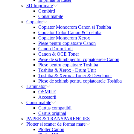
Imprimanta Laser
3D Imprimare
Gembird
Consumabile
Copiator
Copiator Monocrom Canon si Toshiba
Copiator Color Canon & Toshiba
Copiator Monocrom Xerox
Piese pentru copiatoare Canon
Canon Drum Unit
Canon & OCE Toner
Piese de schimb pentru copiatoarele Canon
Piese pentru copiatoare Toshiba
Toshiba & Xerox - Drum Unit
Toshiba & Xerox - Toner & Developer
Piese de schimb pentru copiatoarele Toshiba
Laminator
OSMILE
Accesorii
Consumabile
Cartus compatibil
Cartus original
PAPER & TRANSPARENCIES
Plotter si scaner de format mare
Plotter Canon