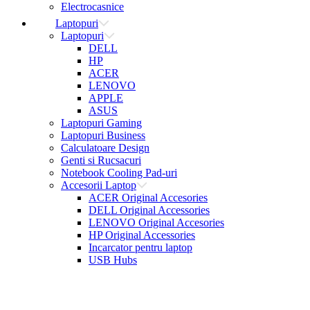
Electrocasnice
Laptopuri
Laptopuri
DELL
HP
ACER
LENOVO
APPLE
ASUS
Laptopuri Gaming
Laptopuri Business
Calculatoare Design
Genti si Rucsacuri
Notebook Cooling Pad-uri
Accesorii Laptop
ACER Original Accesories
DELL Original Accessories
LENOVO Original Accesories
HP Original Accessories
Incarcator pentru laptop
USB Hubs