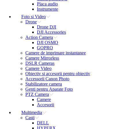
Placa audio
Instrumente
Foto si Video
Drone
Drone DJI
DJI Accessories
Action Camera
DJI OSMO
GOPRO
Camere de imprimare instantanee
Camere Mirrorless
DSLR Cameras
Camere Video
Obiectiv si accesorii pentru obiectiv
Accessorii Canon Photo
Stabilizatore camera
Genti pentru Aparate Foto
PTZ Camera
Camere
Accesorii
Multimedia
Casti
DELL
HYPERX