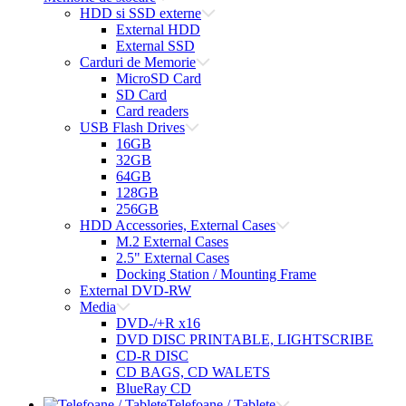
HDD si SSD externe
External HDD
External SSD
Carduri de Memorie
MicroSD Card
SD Card
Card readers
USB Flash Drives
16GB
32GB
64GB
128GB
256GB
HDD Accessories, External Cases
M.2 External Cases
2.5" External Cases
Docking Station / Mounting Frame
External DVD-RW
Media
DVD-/+R x16
DVD DISC PRINTABLE, LIGHTSCRIBE
CD-R DISC
CD BAGS, CD WALETS
BlueRay CD
Telefoane / Tablete