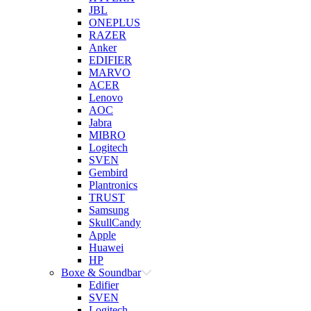
JBL
ONEPLUS
RAZER
Anker
EDIFIER
MARVO
ACER
Lenovo
AOC
Jabra
MIBRO
Logitech
SVEN
Gembird
Plantronics
TRUST
Samsung
SkullCandy
Apple
Huawei
HP
Boxe & Soundbar
Edifier
SVEN
Logitech