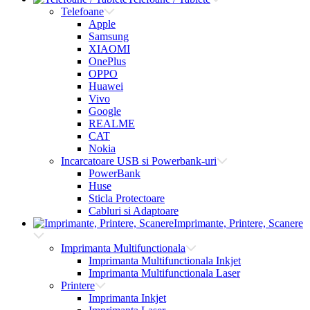
Telefoane
Apple
Samsung
XIAOMI
OnePlus
OPPO
Huawei
Vivo
Google
REALME
CAT
Nokia
Incarcatoare USB si Powerbank-uri
PowerBank
Huse
Sticla Protectoare
Cabluri si Adaptoare
Imprimante, Printere, Scanere
Imprimanta Multifunctionala
Imprimanta Multifunctionala Inkjet
Imprimanta Multifunctionala Laser
Printere
Imprimanta Inkjet