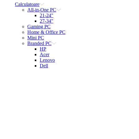
Calculatoare
All-in-One PC
21-24"
27-34"
Gaming PC
Home & Office PC
Mini PC
Branded PC
HP
Acer
Lenovo
Dell