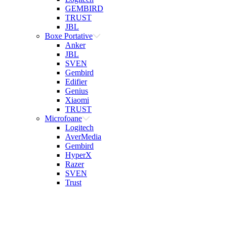
GEMBIRD
TRUST
JBL
Boxe Portative
Anker
JBL
SVEN
Gembird
Edifier
Genius
Xiaomi
TRUST
Microfoane
Logitech
AverMedia
Gembird
HyperX
Razer
SVEN
Trust