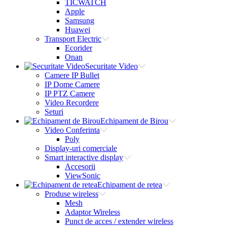
TICWATCH
Apple
Samsung
Huawei
Transport Electric
Ecorider
Onan
Securitate Video
Camere IP Bullet
IP Dome Camere
IP PTZ Camere
Video Recordere
Seturi
Echipament de Birou
Video Conferinta
Poly
Display-uri comerciale
Smart interactive display
Accesorii
ViewSonic
Echipament de retea
Produse wireless
Mesh
Adaptor Wireless
Punct de acces / extender wireless