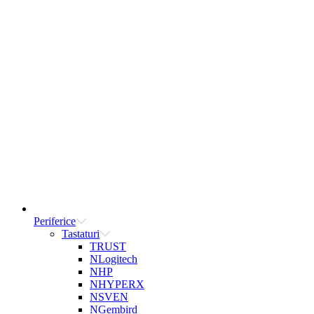
Periferice
Tastaturi
TRUST
NLogitech
NHP
NHYPERX
NSVEN
NGembird