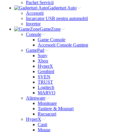
Pachet Servicii
Gadgeturi Auto
Accesorii
Incarcator USB pentru automobil
Invertor
GameZone
Console
Game Console
Accesorii Console Gaming
GamePad
Sony
Xbox
HyperX
Gembird
SVEN
TRUST
Logitech
MARVO
Alienware
Monitoare
Tastiere & Mousuri
Rucsacuri
HyperX
Casti
Mouse