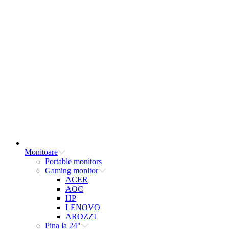
Monitoare
Portable monitors
Gaming monitor
ACER
AOC
HP
LENOVO
AROZZI
Pina la 24"