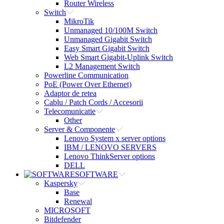
Router Wireless
Switch
MikroTik
Unmanaged 10/100M Switch
Unmanaged Gigabit Switch
Easy Smart Gigabit Switch
Web Smart Gigabit-Uplink Switch
L2 Management Switch
Powerline Communication
PoE (Power Over Ethernet)
Adaptor de retea
Cablu / Patch Cords / Accesorii
Telecomunicatie
Other
Server & Componente
Lenovo System x server options
IBM / LENOVO SERVERS
Lenovo ThinkServer options
DELL
SOFTWARE
Kaspersky
Base
Renewal
MICROSOFT
Bitdefender