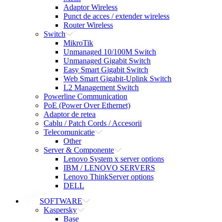
Adaptor Wireless
Punct de acces / extender wireless
Router Wireless
Switch
MikroTik
Unmanaged 10/100M Switch
Unmanaged Gigabit Switch
Easy Smart Gigabit Switch
Web Smart Gigabit-Uplink Switch
L2 Management Switch
Powerline Communication
PoE (Power Over Ethernet)
Adaptor de retea
Cablu / Patch Cords / Accesorii
Telecomunicatie
Other
Server & Componente
Lenovo System x server options
IBM / LENOVO SERVERS
Lenovo ThinkServer options
DELL
SOFTWARE
Kaspersky
Base