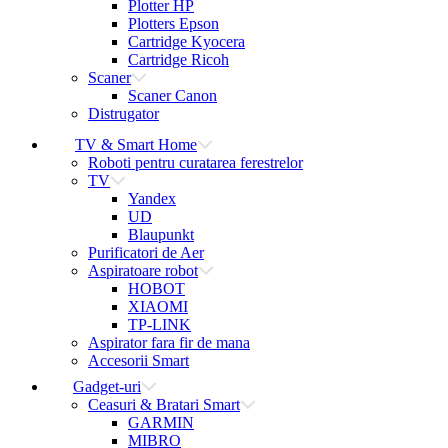
Plotter HP
Plotters Epson
Cartridge Kyocera
Cartridge Ricoh
Scaner
Scaner Canon
Distrugator
TV & Smart Home
Roboti pentru curatarea ferestrelor
TV
Yandex
UD
Blaupunkt
Purificatori de Aer
Aspiratoare robot
HOBOT
XIAOMI
TP-LINK
Aspirator fara fir de mana
Accesorii Smart
Gadget-uri
Ceasuri & Bratari Smart
GARMIN
MIBRO