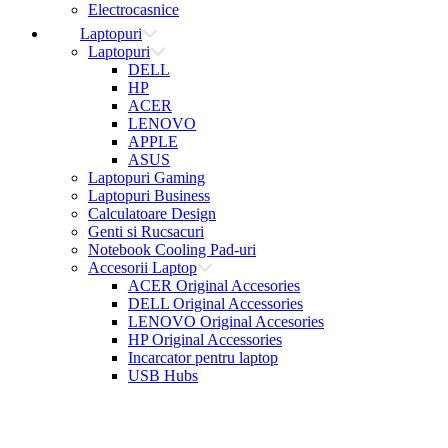
Electrocasnice
Laptopuri
Laptopuri
DELL
HP
ACER
LENOVO
APPLE
ASUS
Laptopuri Gaming
Laptopuri Business
Calculatoare Design
Genti si Rucsacuri
Notebook Cooling Pad-uri
Accesorii Laptop
ACER Original Accesories
DELL Original Accessories
LENOVO Original Accesories
HP Original Accessories
Incarcator pentru laptop
USB Hubs