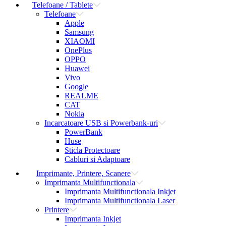
Telefoane / Tablete
Telefoane
Apple
Samsung
XIAOMI
OnePlus
OPPO
Huawei
Vivo
Google
REALME
CAT
Nokia
Incarcatoare USB si Powerbank-uri
PowerBank
Huse
Sticla Protectoare
Cabluri si Adaptoare
Imprimante, Printere, Scanere
Imprimanta Multifunctionala
Imprimanta Multifunctionala Inkjet
Imprimanta Multifunctionala Laser
Printere
Imprimanta Inkjet