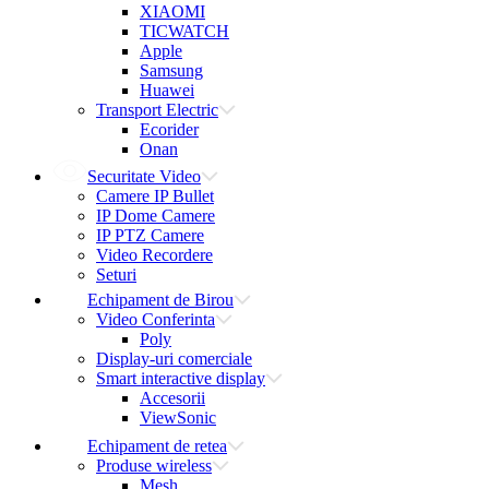
XIAOMI
TICWATCH
Apple
Samsung
Huawei
Transport Electric
Ecorider
Onan
Securitate Video
Camere IP Bullet
IP Dome Camere
IP PTZ Camere
Video Recordere
Seturi
Echipament de Birou
Video Conferinta
Poly
Display-uri comerciale
Smart interactive display
Accesorii
ViewSonic
Echipament de retea
Produse wireless
Mesh