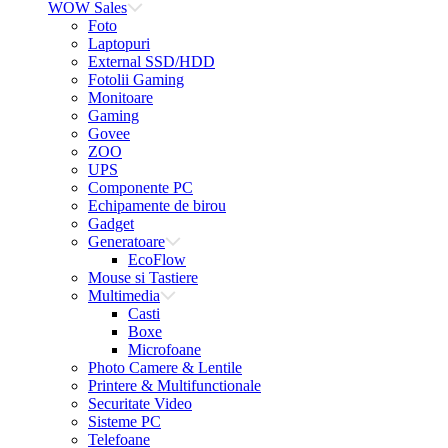
WOW Sales
Foto
Laptopuri
External SSD/HDD
Fotolii Gaming
Monitoare
Gaming
Govee
ZOO
UPS
Componente PC
Echipamente de birou
Gadget
Generatoare
EcoFlow
Mouse si Tastiere
Multimedia
Casti
Boxe
Microfoane
Photo Camere & Lentile
Printere & Multifunctionale
Securitate Video
Sisteme PC
Telefoane