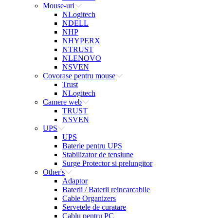
Mouse-uri
NLogitech
NDELL
NHP
NHYPERX
NTRUST
NLENOVO
NSVEN
Covorase pentru mouse
Trust
NLogitech
Camere web
TRUST
NSVEN
UPS
UPS
Baterie pentru UPS
Stabilizator de tensiune
Surge Protector si prelungitor
Other's
Adaptor
Baterii / Baterii reincarcabile
Cable Organizers
Servetele de curatare
Cablu pentru PC