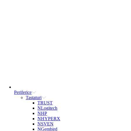
Periferice
Tastaturi
TRUST
NLogitech
NHP
NHYPERX
NSVEN
NGembird