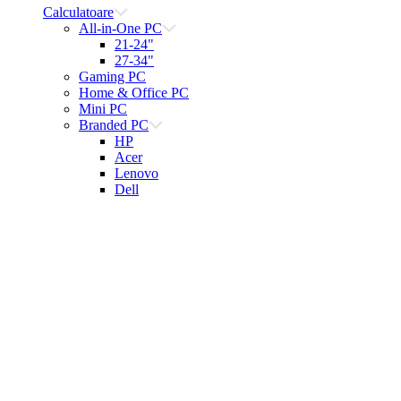
Calculatoare
All-in-One PC
21-24"
27-34"
Gaming PC
Home & Office PC
Mini PC
Branded PC
HP
Acer
Lenovo
Dell