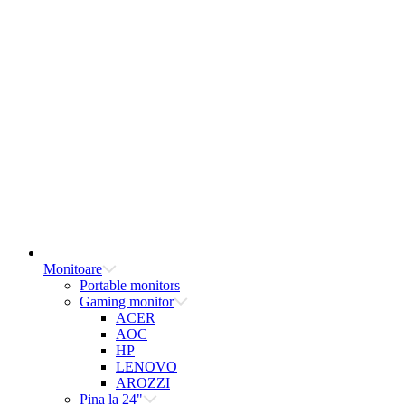
Monitoare
Portable monitors
Gaming monitor
ACER
AOC
HP
LENOVO
AROZZI
Pina la 24"