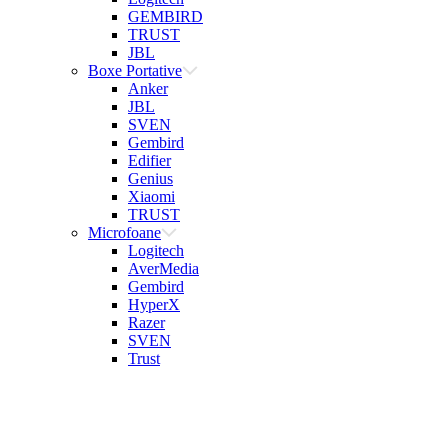
GEMBIRD
TRUST
JBL
Boxe Portative
Anker
JBL
SVEN
Gembird
Edifier
Genius
Xiaomi
TRUST
Microfoane
Logitech
AverMedia
Gembird
HyperX
Razer
SVEN
Trust