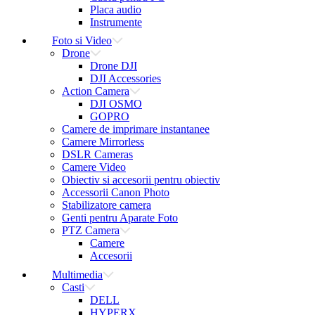
Placa audio
Instrumente
Foto si Video
Drone
Drone DJI
DJI Accessories
Action Camera
DJI OSMO
GOPRO
Camere de imprimare instantanee
Camere Mirrorless
DSLR Cameras
Camere Video
Obiectiv si accesorii pentru obiectiv
Accessorii Canon Photo
Stabilizatore camera
Genti pentru Aparate Foto
PTZ Camera
Camere
Accesorii
Multimedia
Casti
DELL
HYPERX