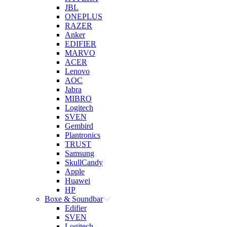
JBL
ONEPLUS
RAZER
Anker
EDIFIER
MARVO
ACER
Lenovo
AOC
Jabra
MIBRO
Logitech
SVEN
Gembird
Plantronics
TRUST
Samsung
SkullCandy
Apple
Huawei
HP
Boxe & Soundbar
Edifier
SVEN
Logitech