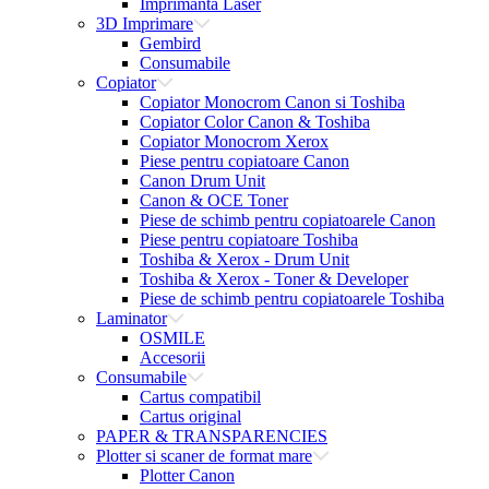
Imprimanta Laser
3D Imprimare
Gembird
Consumabile
Copiator
Copiator Monocrom Canon si Toshiba
Copiator Color Canon & Toshiba
Copiator Monocrom Xerox
Piese pentru copiatoare Canon
Canon Drum Unit
Canon & OCE Toner
Piese de schimb pentru copiatoarele Canon
Piese pentru copiatoare Toshiba
Toshiba & Xerox - Drum Unit
Toshiba & Xerox - Toner & Developer
Piese de schimb pentru copiatoarele Toshiba
Laminator
OSMILE
Accesorii
Consumabile
Cartus compatibil
Cartus original
PAPER & TRANSPARENCIES
Plotter si scaner de format mare
Plotter Canon