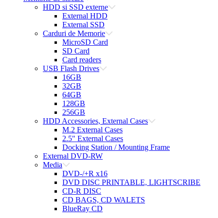
HDD si SSD externe
External HDD
External SSD
Carduri de Memorie
MicroSD Card
SD Card
Card readers
USB Flash Drives
16GB
32GB
64GB
128GB
256GB
HDD Accessories, External Cases
M.2 External Cases
2.5" External Cases
Docking Station / Mounting Frame
External DVD-RW
Media
DVD-/+R x16
DVD DISC PRINTABLE, LIGHTSCRIBE
CD-R DISC
CD BAGS, CD WALETS
BlueRay CD