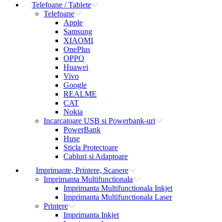
Telefoane / Tablete
Telefoane
Apple
Samsung
XIAOMI
OnePlus
OPPO
Huawei
Vivo
Google
REALME
CAT
Nokia
Incarcatoare USB si Powerbank-uri
PowerBank
Huse
Sticla Protectoare
Cabluri si Adaptoare
Imprimante, Printere, Scanere
Imprimanta Multifunctionala
Imprimanta Multifunctionala Inkjet
Imprimanta Multifunctionala Laser
Printere
Imprimanta Inkjet