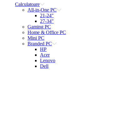
Calculatoare
All-in-One PC
21-24"
27-34"
Gaming PC
Home & Office PC
Mini PC
Branded PC
HP
Acer
Lenovo
Dell