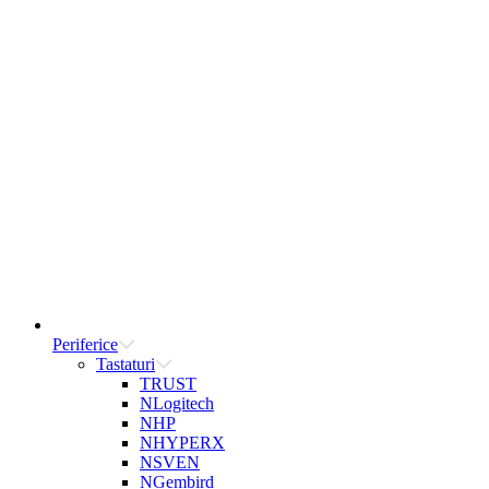
Periferice
Tastaturi
TRUST
NLogitech
NHP
NHYPERX
NSVEN
NGembird