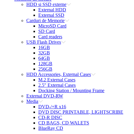
HDD si SSD externe
External HDD
External SSD
Carduri de Memorie
MicroSD Card
SD Card
Card readers
USB Flash Drives
16GB
32GB
64GB
128GB
256GB
HDD Accessories, External Cases
M.2 External Cases
2.5" External Cases
Docking Station / Mounting Frame
External DVD-RW
Media
DVD-/+R x16
DVD DISC PRINTABLE, LIGHTSCRIBE
CD-R DISC
CD BAGS, CD WALETS
BlueRay CD