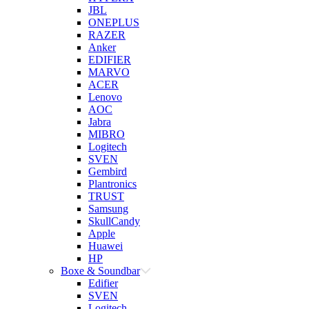
JBL
ONEPLUS
RAZER
Anker
EDIFIER
MARVO
ACER
Lenovo
AOC
Jabra
MIBRO
Logitech
SVEN
Gembird
Plantronics
TRUST
Samsung
SkullCandy
Apple
Huawei
HP
Boxe & Soundbar
Edifier
SVEN
Logitech