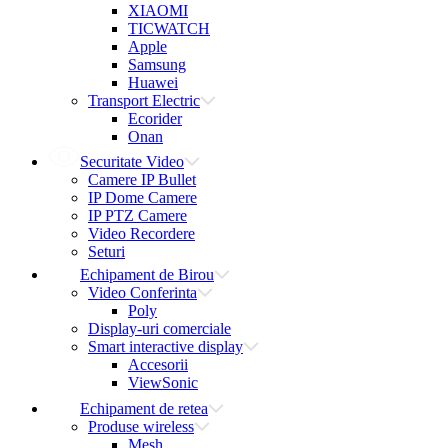
XIAOMI
TICWATCH
Apple
Samsung
Huawei
Transport Electric
Ecorider
Onan
Securitate Video
Camere IP Bullet
IP Dome Camere
IP PTZ Camere
Video Recordere
Seturi
Echipament de Birou
Video Conferinta
Poly
Display-uri comerciale
Smart interactive display
Accesorii
ViewSonic
Echipament de retea
Produse wireless
Mesh