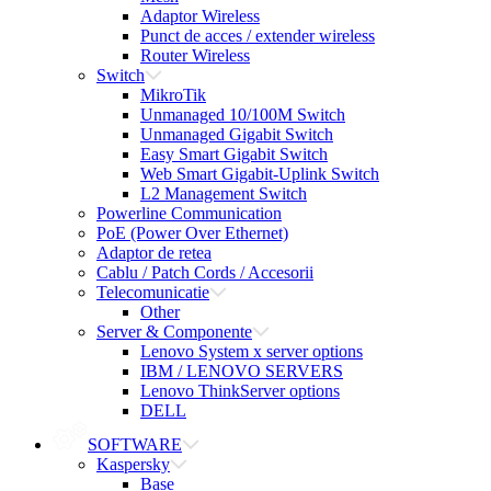
Adaptor Wireless
Punct de acces / extender wireless
Router Wireless
Switch
MikroTik
Unmanaged 10/100M Switch
Unmanaged Gigabit Switch
Easy Smart Gigabit Switch
Web Smart Gigabit-Uplink Switch
L2 Management Switch
Powerline Communication
PoE (Power Over Ethernet)
Adaptor de retea
Cablu / Patch Cords / Accesorii
Telecomunicatie
Other
Server & Componente
Lenovo System x server options
IBM / LENOVO SERVERS
Lenovo ThinkServer options
DELL
SOFTWARE
Kaspersky
Base