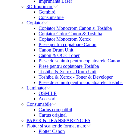
Imprimanta Laser
3D Imprimare
Gembird
Consumabile
Copiator
Copiator Monocrom Canon si Toshiba
Copiator Color Canon & Toshiba
Copiator Monocrom Xerox
Piese pentru copiatoare Canon
Canon Drum Unit
Canon & OCE Toner
Piese de schimb pentru copiatoarele Canon
Piese pentru copiatoare Toshiba
Toshiba & Xerox - Drum Unit
Toshiba & Xerox - Toner & Developer
Piese de schimb pentru copiatoarele Toshiba
Laminator
OSMILE
Accesorii
Consumabile
Cartus compatibil
Cartus original
PAPER & TRANSPARENCIES
Plotter si scaner de format mare
Plotter Canon