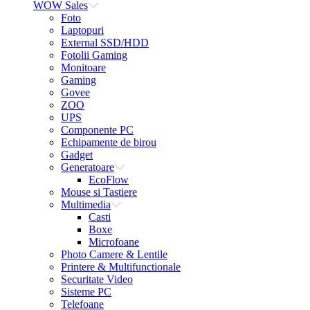
WOW Sales
Foto
Laptopuri
External SSD/HDD
Fotolii Gaming
Monitoare
Gaming
Govee
ZOO
UPS
Componente PC
Echipamente de birou
Gadget
Generatoare
EcoFlow
Mouse si Tastiere
Multimedia
Casti
Boxe
Microfoane
Photo Camere & Lentile
Printere & Multifunctionale
Securitate Video
Sisteme PC
Telefoane