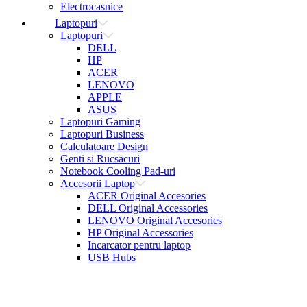
Electrocasnice
Laptopuri
Laptopuri
DELL
HP
ACER
LENOVO
APPLE
ASUS
Laptopuri Gaming
Laptopuri Business
Calculatoare Design
Genti si Rucsacuri
Notebook Cooling Pad-uri
Accesorii Laptop
ACER Original Accesories
DELL Original Accessories
LENOVO Original Accesories
HP Original Accessories
Incarcator pentru laptop
USB Hubs