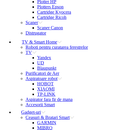
Plotter HP
Plotters Epson
Cartridge Kyocera
Cartridge Ricoh
Scaner
Scaner Canon
Distrugator
TV & Smart Home
Roboti pentru curatarea ferestrelor
TV
Yandex
UD
Blaupunkt
Purificatori de Aer
Aspiratoare robot
HOBOT
XIAOMI
TP-LINK
Aspirator fara fir de mana
Accesorii Smart
Gadget-uri
Ceasuri & Bratari Smart
GARMIN
MIBRO