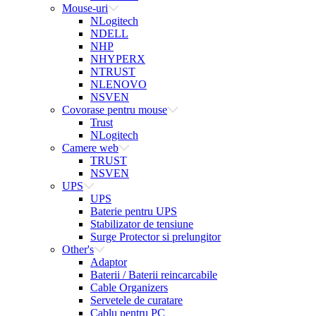
Mouse-uri
NLogitech
NDELL
NHP
NHYPERX
NTRUST
NLENOVO
NSVEN
Covorase pentru mouse
Trust
NLogitech
Camere web
TRUST
NSVEN
UPS
UPS
Baterie pentru UPS
Stabilizator de tensiune
Surge Protector si prelungitor
Other's
Adaptor
Baterii / Baterii reincarcabile
Cable Organizers
Servetele de curatare
Cablu pentru PC