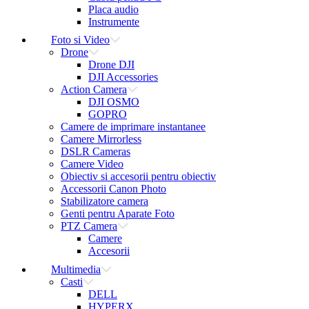
Placa audio
Instrumente
Foto si Video
Drone
Drone DJI
DJI Accessories
Action Camera
DJI OSMO
GOPRO
Camere de imprimare instantanee
Camere Mirrorless
DSLR Cameras
Camere Video
Obiectiv si accesorii pentru obiectiv
Accessorii Canon Photo
Stabilizatore camera
Genti pentru Aparate Foto
PTZ Camera
Camere
Accesorii
Multimedia
Casti
DELL
HYPERX