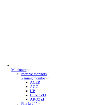
Monitoare
Portable monitors
Gaming monitor
ACER
AOC
HP
LENOVO
AROZZI
Pina la 24"