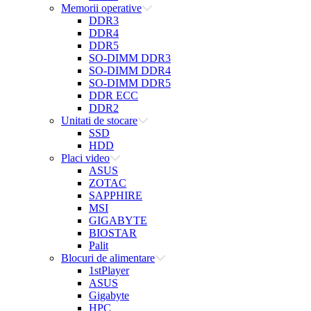
Memorii operative
DDR3
DDR4
DDR5
SO-DIMM DDR3
SO-DIMM DDR4
SO-DIMM DDR5
DDR ECC
DDR2
Unitati de stocare
SSD
HDD
Placi video
ASUS
ZOTAC
SAPPHIRE
MSI
GIGABYTE
BIOSTAR
Palit
Blocuri de alimentare
1stPlayer
ASUS
Gigabyte
HPC