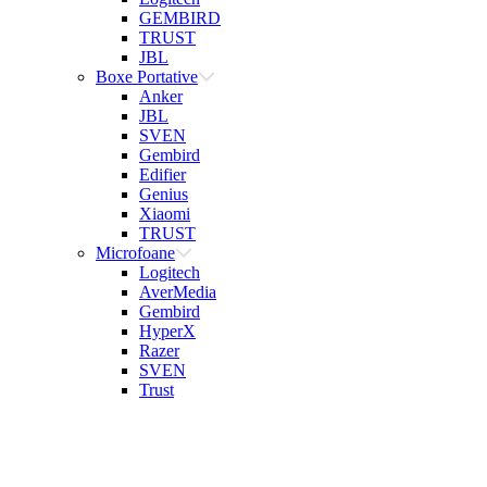
GEMBIRD
TRUST
JBL
Boxe Portative
Anker
JBL
SVEN
Gembird
Edifier
Genius
Xiaomi
TRUST
Microfoane
Logitech
AverMedia
Gembird
HyperX
Razer
SVEN
Trust