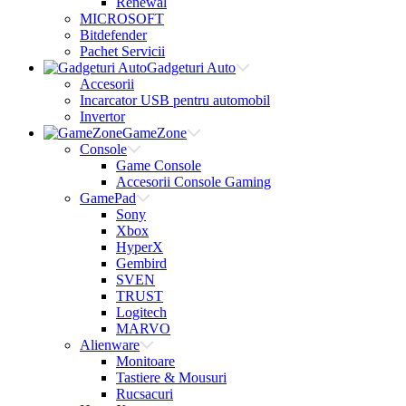
Renewal
MICROSOFT
Bitdefender
Pachet Servicii
Gadgeturi Auto
Accesorii
Incarcator USB pentru automobil
Invertor
GameZone
Console
Game Console
Accesorii Console Gaming
GamePad
Sony
Xbox
HyperX
Gembird
SVEN
TRUST
Logitech
MARVO
Alienware
Monitoare
Tastiere & Mousuri
Rucsacuri