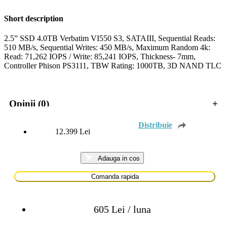
Short description
2.5” SSD 4.0TB Verbatim VI550 S3, SATAIII, Sequential Reads:
510 MB/s, Sequential Writes: 450 MB/s, Maximum Random 4k:
Read: 71,262 IOPS / Write: 85,241 IOPS, Thickness- 7mm,
Controller Phison PS3111, TBW Rating: 1000TB, 3D NAND TLC
Opinii (0)
+
12.399
Lei
Adauga in cos
Comanda rapida
605 Lei / luna