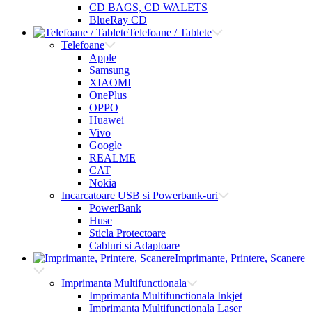
CD BAGS, CD WALETS
BlueRay CD
Telefoane / Tablete
Telefoane
Apple
Samsung
XIAOMI
OnePlus
OPPO
Huawei
Vivo
Google
REALME
CAT
Nokia
Incarcatoare USB si Powerbank-uri
PowerBank
Huse
Sticla Protectoare
Cabluri si Adaptoare
Imprimante, Printere, Scanere
Imprimanta Multifunctionala
Imprimanta Multifunctionala Inkjet
Imprimanta Multifunctionala Laser