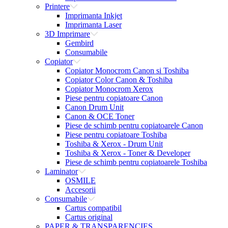
Printere
Imprimanta Inkjet
Imprimanta Laser
3D Imprimare
Gembird
Consumabile
Copiator
Copiator Monocrom Canon si Toshiba
Copiator Color Canon & Toshiba
Copiator Monocrom Xerox
Piese pentru copiatoare Canon
Canon Drum Unit
Canon & OCE Toner
Piese de schimb pentru copiatoarele Canon
Piese pentru copiatoare Toshiba
Toshiba & Xerox - Drum Unit
Toshiba & Xerox - Toner & Developer
Piese de schimb pentru copiatoarele Toshiba
Laminator
OSMILE
Accesorii
Consumabile
Cartus compatibil
Cartus original
PAPER & TRANSPARENCIES