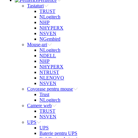
Periferice
Tastaturi
TRUST
NLogitech
NHP
NHYPERX
NSVEN
NGembird
Mouse-uri
NLogitech
NDELL
NHP
NHYPERX
NTRUST
NLENOVO
NSVEN
Covorase pentru mouse
Trust
NLogitech
Camere web
TRUST
NSVEN
UPS
UPS
Baterie pentru UPS