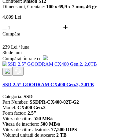
Controler:
Phison S12
Dimensiuni, Greutate:
100 x 69,9 x 7 mm, 46 gr
4.899
Lei
Cumpăra
239 Lei / luna
36 de luni
Cumpărați în rate cu
SSD 2.5” GOODRAM CX400 Gen.2, 2.0TB
Categoria:
SSD
Part Number:
SSDPR-CX400-02T-G2
Model:
CX400 Gen.2
Form factor:
2.5"
Viteza de citire:
550 MB/s
Viteza de inscriere:
500 MB/s
Viteza de citire aleatorie:
77,500 IOPS
Volumul unitatii de stocare:
2 TB