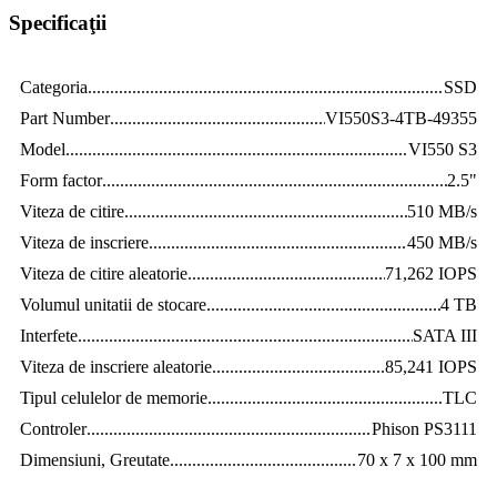
Specificaţii
Categoria
............................................................................................
SSD
Part Number
.......................................................................................
VI550S3-4TB-49355
Model
.................................................................................................
VI550 S3
Form factor
.........................................................................................
2.5"
Viteza de citire
....................................................................................
510 MB/s
Viteza de inscriere
..............................................................................
450 MB/s
Viteza de citire aleatorie
.....................................................................
71,262 IOPS
Volumul unitatii de stocare
.................................................................
4 TB
Interfete
..............................................................................................
SATA III
Viteza de inscriere aleatorie
................................................................
85,241 IOPS
Tipul celulelor de memorie
.................................................................
TLC
Controler
............................................................................................
Phison PS3111
Dimensiuni, Greutate
.........................................................................
70 x 7 x 100 mm