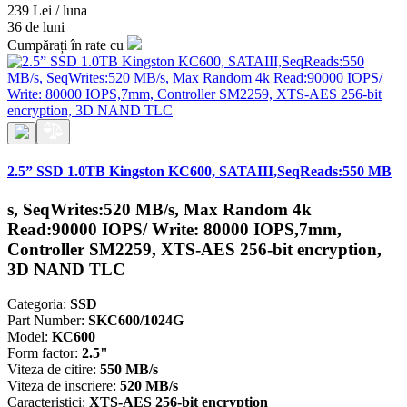
239 Lei / luna
36 de luni
Cumpărați în rate cu
2.5” SSD 1.0TB Kingston KC600, SATAIII,SeqReads:550 MB
s, SeqWrites:520 MB/s, Max Random 4k
Read:90000 IOPS/ Write: 80000 IOPS,7mm,
Controller SM2259, XTS-AES 256-bit encryption,
3D NAND TLC
Categoria:
SSD
Part Number:
SKC600/1024G
Model:
KC600
Form factor:
2.5"
Viteza de citire:
550 MB/s
Viteza de inscriere:
520 MB/s
Caracteristici:
XTS-AES 256-bit encryption