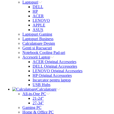
Laptopuri
DELL
HP
ACER
LENOVO
APPLE
ASUS
Laptopuri Gaming
Laptopuri Business
Calculatoare Design
Genti si Rucsacuri
Notebook Cooling Pad-uri
Accesorii Laptop
ACER Original Accesories
DELL Original Accessories
LENOVO Original Accesories
HP Original Accessories
Incarcator pentru laptop
USB Hubs
Calculatoare
All-in-One PC
21-24"
27-34"
Gaming PC
Home & Office PC