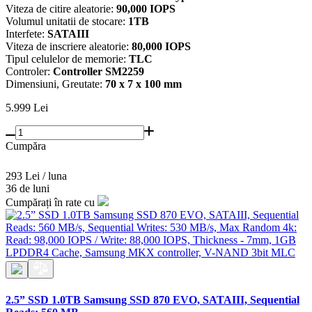
Viteza de citire aleatorie:
90,000 IOPS
Volumul unitatii de stocare:
1TB
Interfete:
SATAIII
Viteza de inscriere aleatorie:
80,000 IOPS
Tipul celulelor de memorie:
TLC
Controler:
Controller SM2259
Dimensiuni, Greutate:
70 x 7 x 100 mm
5.999
Lei
Cumpăra
293 Lei / luna
36 de luni
Cumpărați în rate cu
2.5” SSD 1.0TB Samsung SSD 870 EVO, SATAIII, Sequential