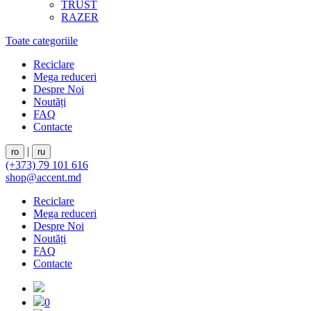
TRUST
RAZER
Toate categoriile
Reciclare
Mega reduceri
Despre Noi
Noutăți
FAQ
Contacte
|
ro
ru
(+373) 79 101 616
shop@accent.md
Reciclare
Mega reduceri
Despre Noi
Noutăți
FAQ
Contacte
0