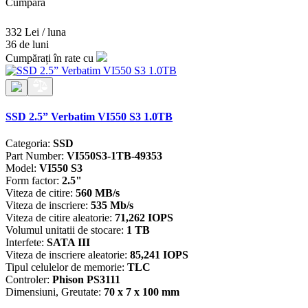
Cumpăra
332 Lei / luna
36 de luni
Cumpărați în rate cu
SSD 2.5” Verbatim VI550 S3 1.0TB
Categoria:
SSD
Part Number:
VI550S3-1TB-49353
Model:
VI550 S3
Form factor:
2.5"
Viteza de citire:
560 MB/s
Viteza de inscriere:
535 Mb/s
Viteza de citire aleatorie:
71,262 IOPS
Volumul unitatii de stocare:
1 TB
Interfete:
SATA III
Viteza de inscriere aleatorie:
85,241 IOPS
Tipul celulelor de memorie:
TLC
Controler:
Phison PS3111
Dimensiuni, Greutate:
70 x 7 x 100 mm