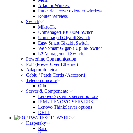
Mesh
Adaptor Wireless
Punct de acces / extender wireless
Router Wireless
Switch
MikroTik
Unmanaged 10/100M Switch
Unmanaged Gigabit Switch
Easy Smart Gigabit Switch
Web Smart Gigabit-Uplink Switch
L2 Management Switch
Powerline Communication
PoE (Power Over Ethernet)
Adaptor de retea
Cablu / Patch Cords / Accesorii
Telecomunicatie
Other
Server & Componente
Lenovo System x server options
IBM / LENOVO SERVERS
Lenovo ThinkServer options
DELL
SOFTWARE
Kaspersky
Base