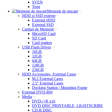
SVEN
Trust
Memorie de stocare
HDD si SSD externe
External HDD
External SSD
Carduri de Memorie
MicroSD Card
SD Card
Card readers
USB Flash Drives
16GB
32GB
64GB
128GB
256GB
HDD Accessories, External Cases
M.2 External Cases
2.5" External Cases
Docking Station / Mounting Frame
External DVD-RW
Media
DVD-/+R x16
DVD DISC PRINTABLE, LIGHTSCRIBE
CD-R DISC