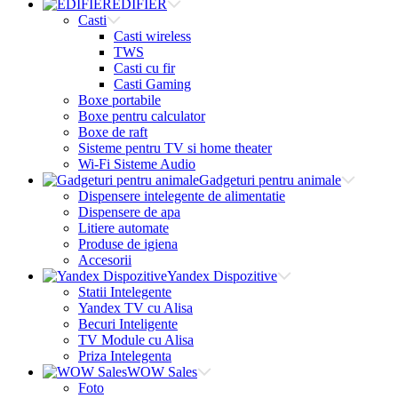
EDIFIER
Casti
Casti wireless
TWS
Casti cu fir
Casti Gaming
Boxe portabile
Boxe pentru calculator
Boxe de raft
Sisteme pentru TV si home theater
Wi-Fi Sisteme Audio
Gadgeturi pentru animale
Dispensere intelegente de alimentatie
Dispensere de apa
Litiere automate
Produse de igiena
Accesorii
Yandex Dispozitive
Statii Intelegente
Yandex TV cu Alisa
Becuri Inteligente
TV Module cu Alisa
Priza Intelegenta
WOW Sales
Foto