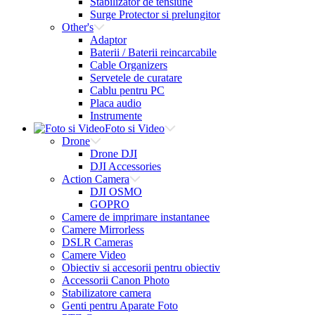
Stabilizator de tensiune
Surge Protector si prelungitor
Other's
Adaptor
Baterii / Baterii reincarcabile
Cable Organizers
Servetele de curatare
Cablu pentru PC
Placa audio
Instrumente
Foto si Video
Drone
Drone DJI
DJI Accessories
Action Camera
DJI OSMO
GOPRO
Camere de imprimare instantanee
Camere Mirrorless
DSLR Cameras
Camere Video
Obiectiv si accesorii pentru obiectiv
Accessorii Canon Photo
Stabilizatore camera
Genti pentru Aparate Foto