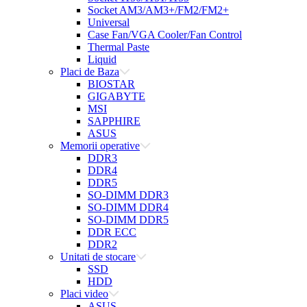
Socket AM3/AM3+/FM2/FM2+
Universal
Case Fan/VGA Cooler/Fan Control
Thermal Paste
Liquid
Placi de Baza
BIOSTAR
GIGABYTE
MSI
SAPPHIRE
ASUS
Memorii operative
DDR3
DDR4
DDR5
SO-DIMM DDR3
SO-DIMM DDR4
SO-DIMM DDR5
DDR ECC
DDR2
Unitati de stocare
SSD
HDD
Placi video
ASUS