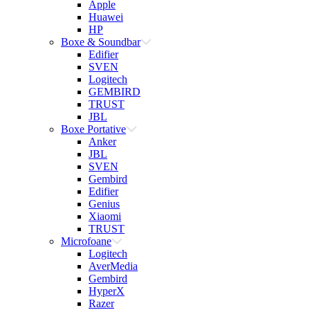
Apple
Huawei
HP
Boxe & Soundbar
Edifier
SVEN
Logitech
GEMBIRD
TRUST
JBL
Boxe Portative
Anker
JBL
SVEN
Gembird
Edifier
Genius
Xiaomi
TRUST
Microfoane
Logitech
AverMedia
Gembird
HyperX
Razer