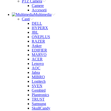
PTZ Camera
Camere
Accesorii
Multimedia
Casti
DELL
HYPERX
JBL
ONEPLUS
RAZER
Anker
EDIFIER
MARVO
ACER
Lenovo
AOC
Jabra
MIBRO
Logitech
SVEN
Gembird
Plantronics
TRUST
Samsung
SkullCandy