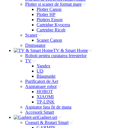
Plotter si scaner de format mare
Plotter Canon
Plotter HP
Plotters Epson
Cartridge Kyocera
Cartridge Ricoh
Scaner
Scaner Canon
Distrugator
TV & Smart Home
Roboti pentru curatarea ferestrelor
TV
Yandex
UD
Blaupunkt
Purificatori de Aer
Aspiratoare robot
HOBOT
XIAOMI
TP-LINK
Aspirator fara fir de mana
Accesorii Smart
Gadget-uri
Ceasuri & Bratari Smart
GARMIN