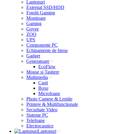
Laptopuri
External SSD/HDD
Fotolii Gaming
Monitoare
Gaming
Govee
ZOO
UPS
Componente PC
Echipamente de birou
Gadget
Generatoare
EcoFlow
Mouse si Tastiere
Multimedia
Casti
Boxe
Microfoane
Photo Camere & Lentile
Printere & Multifunctionale
Securitate Video
Sisteme PC
Telefoane
Electrocasnice
Laptopuri