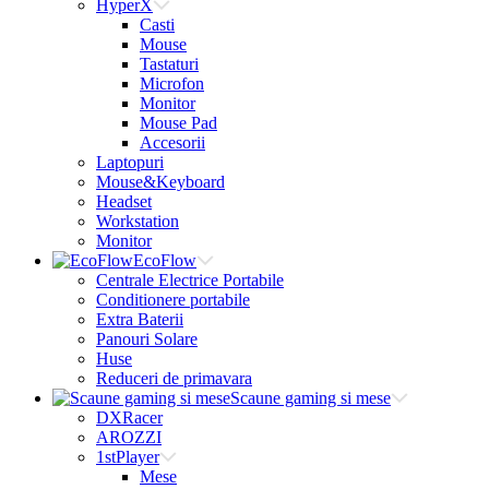
HyperX
Casti
Mouse
Tastaturi
Microfon
Monitor
Mouse Pad
Accesorii
Laptopuri
Mouse&Keyboard
Headset
Workstation
Monitor
EcoFlow
Centrale Electrice Portabile
Conditionere portabile
Extra Baterii
Panouri Solare
Huse
Reduceri de primavara
Scaune gaming si mese
DXRacer
AROZZI
1stPlayer
Mese