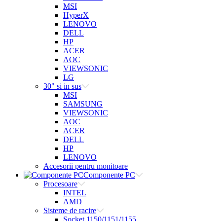
MSI
HyperX
LENOVO
DELL
HP
ACER
AOC
VIEWSONIC
LG
30" si in sus
MSI
SAMSUNG
VIEWSONIC
AOC
ACER
DELL
HP
LENOVO
Accesorii pentru monitoare
Componente PC
Procesoare
INTEL
AMD
Sisteme de racire
Socket 1150/1151/1155