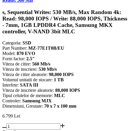
Reads: 560 MB
s, Sequential Writes: 530 MB/s, Max Random 4k:
Read: 98,000 IOPS / Write: 88,000 IOPS, Thickness
- 7mm, 1GB LPDDR4 Cache, Samsung MKX
controller, V-NAND 3bit MLC
Categoria:
SSD
Part Number:
MZ-77E1T0B/EU
Model:
870 EVO
Form factor:
2.5"
Viteza de citire:
560 Mb/s
Viteza de inscriere:
530 Mb/s
Viteza de citire aleatorie:
98,000 IOPS
Volumul unitatii de stocare:
1 TB
Interfete:
SATA III
Viteza de inscriere aleatorie:
88,000 IOPS
Tipul celulelor de memorie:
MLC
Controler:
Samsung MJX
Dimensiuni, Greutate:
70 x 7 x 100 mm
6.799
Lei