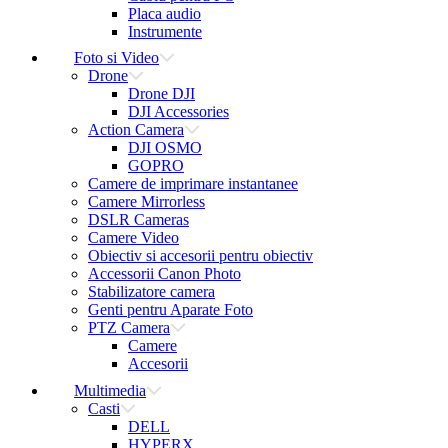
Placa audio
Instrumente
Foto si Video
Drone
Drone DJI
DJI Accessories
Action Camera
DJI OSMO
GOPRO
Camere de imprimare instantanee
Camere Mirrorless
DSLR Cameras
Camere Video
Obiectiv si accesorii pentru obiectiv
Accessorii Canon Photo
Stabilizatore camera
Genti pentru Aparate Foto
PTZ Camera
Camere
Accesorii
Multimedia
Casti
DELL
HYPERX