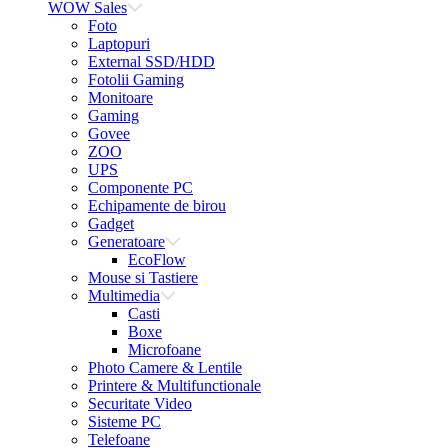
WOW Sales
Foto
Laptopuri
External SSD/HDD
Fotolii Gaming
Monitoare
Gaming
Govee
ZOO
UPS
Componente PC
Echipamente de birou
Gadget
Generatoare
EcoFlow
Mouse si Tastiere
Multimedia
Casti
Boxe
Microfoane
Photo Camere & Lentile
Printere & Multifunctionale
Securitate Video
Sisteme PC
Telefoane