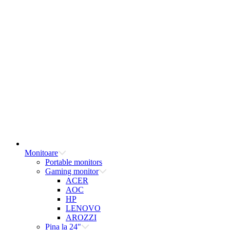
Monitoare
Portable monitors
Gaming monitor
ACER
AOC
HP
LENOVO
AROZZI
Pina la 24"