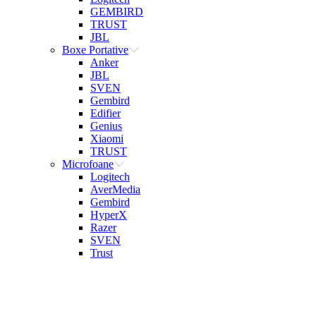
GEMBIRD
TRUST
JBL
Boxe Portative
Anker
JBL
SVEN
Gembird
Edifier
Genius
Xiaomi
TRUST
Microfoane
Logitech
AverMedia
Gembird
HyperX
Razer
SVEN
Trust