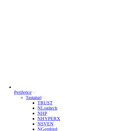
Periferice
Tastaturi
TRUST
NLogitech
NHP
NHYPERX
NSVEN
NGembird