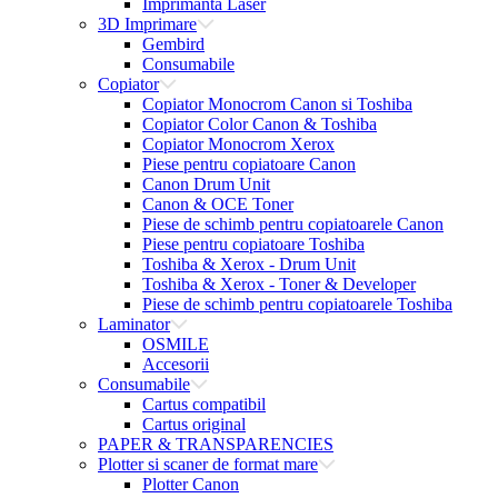
Imprimanta Laser
3D Imprimare
Gembird
Consumabile
Copiator
Copiator Monocrom Canon si Toshiba
Copiator Color Canon & Toshiba
Copiator Monocrom Xerox
Piese pentru copiatoare Canon
Canon Drum Unit
Canon & OCE Toner
Piese de schimb pentru copiatoarele Canon
Piese pentru copiatoare Toshiba
Toshiba & Xerox - Drum Unit
Toshiba & Xerox - Toner & Developer
Piese de schimb pentru copiatoarele Toshiba
Laminator
OSMILE
Accesorii
Consumabile
Cartus compatibil
Cartus original
PAPER & TRANSPARENCIES
Plotter si scaner de format mare
Plotter Canon