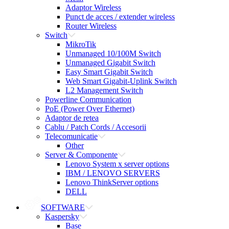
Adaptor Wireless
Punct de acces / extender wireless
Router Wireless
Switch
MikroTik
Unmanaged 10/100M Switch
Unmanaged Gigabit Switch
Easy Smart Gigabit Switch
Web Smart Gigabit-Uplink Switch
L2 Management Switch
Powerline Communication
PoE (Power Over Ethernet)
Adaptor de retea
Cablu / Patch Cords / Accesorii
Telecomunicatie
Other
Server & Componente
Lenovo System x server options
IBM / LENOVO SERVERS
Lenovo ThinkServer options
DELL
SOFTWARE
Kaspersky
Base