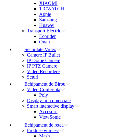
XIAOMI
TICWATCH
Apple
Samsung
Huawei
Transport Electric
Ecorider
Onan
Securitate Video
Camere IP Bullet
IP Dome Camere
IP PTZ Camere
Video Recordere
Seturi
Echipament de Birou
Video Conferinta
Poly
Display-uri comerciale
Smart interactive display
Accesorii
ViewSonic
Echipament de retea
Produse wireless
Mesh