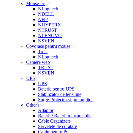
Mouse-uri
NLogitech
NDELL
NHP
NHYPERX
NTRUST
NLENOVO
NSVEN
Covorase pentru mouse
Trust
NLogitech
Camere web
TRUST
NSVEN
UPS
UPS
Baterie pentru UPS
Stabilizator de tensiune
Surge Protector si prelungitor
Other's
Adaptor
Baterii / Baterii reincarcabile
Cable Organizers
Servetele de curatare
Cablu pentru PC