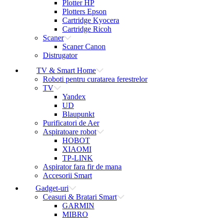
Plotter HP
Plotters Epson
Cartridge Kyocera
Cartridge Ricoh
Scaner
Scaner Canon
Distrugator
TV & Smart Home
Roboti pentru curatarea ferestrelor
TV
Yandex
UD
Blaupunkt
Purificatori de Aer
Aspiratoare robot
HOBOT
XIAOMI
TP-LINK
Aspirator fara fir de mana
Accesorii Smart
Gadget-uri
Ceasuri & Bratari Smart
GARMIN
MIBRO