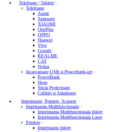
Telefoane / Tablete
Telefoane
Apple
Samsung
XIAOMI
OnePlus
OPPO
Huawei
Vivo
Google
REALME
CAT
Nokia
Incarcatoare USB si Powerbank-uri
PowerBank
Huse
Sticla Protectoare
Cabluri si Adaptoare
Imprimante, Printere, Scanere
Imprimanta Multifunctionala
Imprimanta Multifunctionala Inkjet
Imprimanta Multifunctionala Laser
Printere
Imprimanta Inkjet