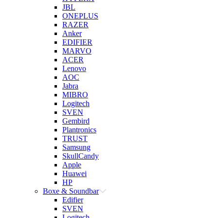
JBL
ONEPLUS
RAZER
Anker
EDIFIER
MARVO
ACER
Lenovo
AOC
Jabra
MIBRO
Logitech
SVEN
Gembird
Plantronics
TRUST
Samsung
SkullCandy
Apple
Huawei
HP
Boxe & Soundbar
Edifier
SVEN
Logitech