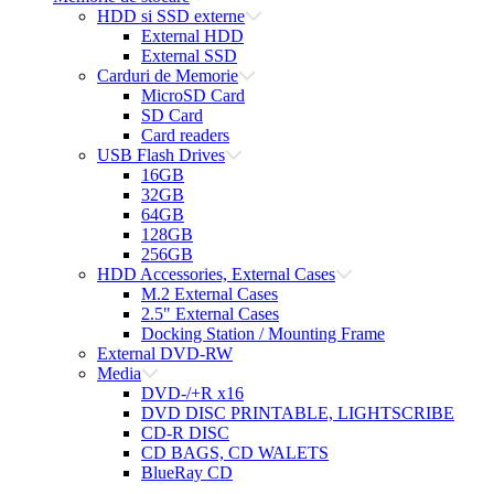
HDD si SSD externe
External HDD
External SSD
Carduri de Memorie
MicroSD Card
SD Card
Card readers
USB Flash Drives
16GB
32GB
64GB
128GB
256GB
HDD Accessories, External Cases
M.2 External Cases
2.5" External Cases
Docking Station / Mounting Frame
External DVD-RW
Media
DVD-/+R x16
DVD DISC PRINTABLE, LIGHTSCRIBE
CD-R DISC
CD BAGS, CD WALETS
BlueRay CD