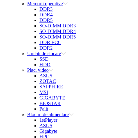
Memorii operative
DDR3
DDR4
DDR5
SO-DIMM DDR3
SO-DIMM DDR4
SO-DIMM DDR5
DDR ECC
DDR2
Unitati de stocare
SSD
HDD
Placi video
ASUS
ZOTAC
SAPPHIRE
MSI
GIGABYTE
BIOSTAR
Palit
Blocuri de alimentare
1stPlayer
ASUS
Gigabyte
HPC