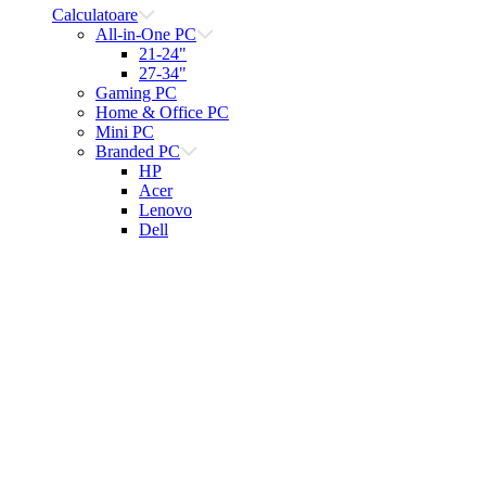
Calculatoare
All-in-One PC
21-24"
27-34"
Gaming PC
Home & Office PC
Mini PC
Branded PC
HP
Acer
Lenovo
Dell