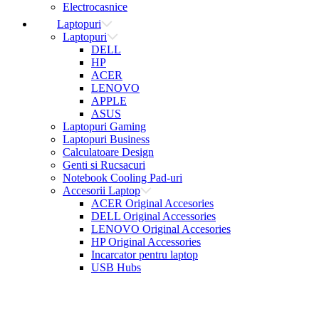
Electrocasnice
Laptopuri
Laptopuri
DELL
HP
ACER
LENOVO
APPLE
ASUS
Laptopuri Gaming
Laptopuri Business
Calculatoare Design
Genti si Rucsacuri
Notebook Cooling Pad-uri
Accesorii Laptop
ACER Original Accesories
DELL Original Accessories
LENOVO Original Accesories
HP Original Accessories
Incarcator pentru laptop
USB Hubs