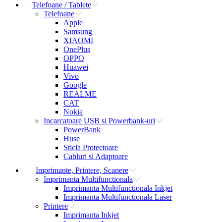
Telefoane / Tablete
Telefoane
Apple
Samsung
XIAOMI
OnePlus
OPPO
Huawei
Vivo
Google
REALME
CAT
Nokia
Incarcatoare USB si Powerbank-uri
PowerBank
Huse
Sticla Protectoare
Cabluri si Adaptoare
Imprimante, Printere, Scanere
Imprimanta Multifunctionala
Imprimanta Multifunctionala Inkjet
Imprimanta Multifunctionala Laser
Printere
Imprimanta Inkjet