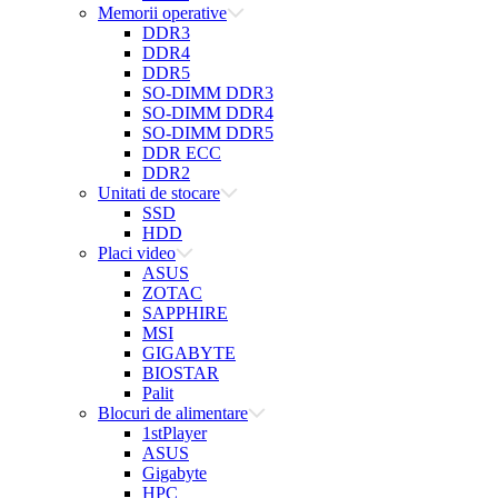
Memorii operative
DDR3
DDR4
DDR5
SO-DIMM DDR3
SO-DIMM DDR4
SO-DIMM DDR5
DDR ECC
DDR2
Unitati de stocare
SSD
HDD
Placi video
ASUS
ZOTAC
SAPPHIRE
MSI
GIGABYTE
BIOSTAR
Palit
Blocuri de alimentare
1stPlayer
ASUS
Gigabyte
HPC