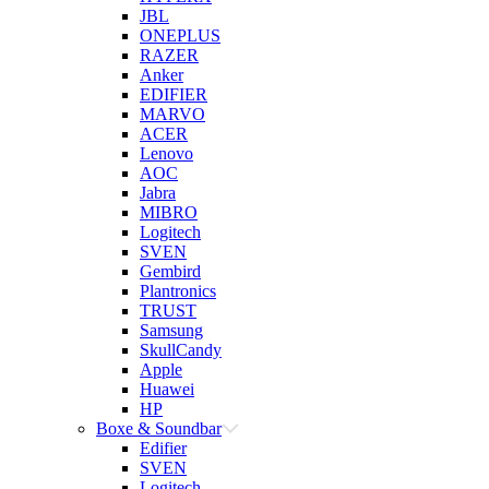
JBL
ONEPLUS
RAZER
Anker
EDIFIER
MARVO
ACER
Lenovo
AOC
Jabra
MIBRO
Logitech
SVEN
Gembird
Plantronics
TRUST
Samsung
SkullCandy
Apple
Huawei
HP
Boxe & Soundbar
Edifier
SVEN
Logitech