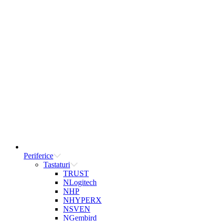
Periferice
Tastaturi
TRUST
NLogitech
NHP
NHYPERX
NSVEN
NGembird