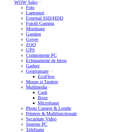
WOW Sales
Foto
Laptopuri
External SSD/HDD
Fotolii Gaming
Monitoare
Gaming
Govee
ZOO
UPS
Componente PC
Echipamente de birou
Gadget
Generatoare
EcoFlow
Mouse si Tastiere
Multimedia
Casti
Boxe
Microfoane
Photo Camere & Lentile
Printere & Multifunctionale
Securitate Video
Sisteme PC
Telefoane