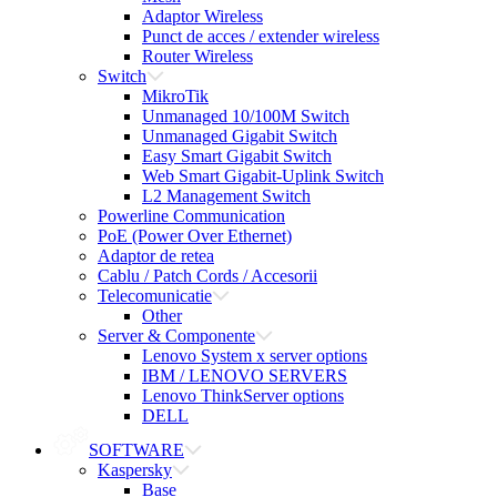
Adaptor Wireless
Punct de acces / extender wireless
Router Wireless
Switch
MikroTik
Unmanaged 10/100M Switch
Unmanaged Gigabit Switch
Easy Smart Gigabit Switch
Web Smart Gigabit-Uplink Switch
L2 Management Switch
Powerline Communication
PoE (Power Over Ethernet)
Adaptor de retea
Cablu / Patch Cords / Accesorii
Telecomunicatie
Other
Server & Componente
Lenovo System x server options
IBM / LENOVO SERVERS
Lenovo ThinkServer options
DELL
SOFTWARE
Kaspersky
Base