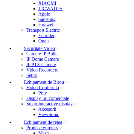
XIAOMI
TICWATCH
Apple
Samsung
Huawei
Transport Electric
Ecorider
Onan
Securitate Video
Camere IP Bullet
IP Dome Camere
IP PTZ Camere
Video Recordere
Seturi
Echipament de Birou
Video Conferinta
Poly
Display-uri comerciale
Smart interactive display
Accesorii
ViewSonic
Echipament de retea
Produse wireless
Mesh