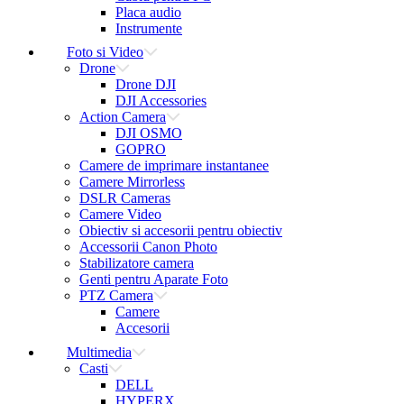
Placa audio
Instrumente
Foto si Video
Drone
Drone DJI
DJI Accessories
Action Camera
DJI OSMO
GOPRO
Camere de imprimare instantanee
Camere Mirrorless
DSLR Cameras
Camere Video
Obiectiv si accesorii pentru obiectiv
Accessorii Canon Photo
Stabilizatore camera
Genti pentru Aparate Foto
PTZ Camera
Camere
Accesorii
Multimedia
Casti
DELL
HYPERX