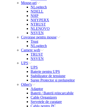
Mouse-uri
NLogitech
NDELL
NHP
NHYPERX
NTRUST
NLENOVO
NSVEN
Covorase pentru mouse
Trust
NLogitech
Camere web
TRUST
NSVEN
UPS
UPS
Baterie pentru UPS
Stabilizator de tensiune
Surge Protector si prelungitor
Other's
Adaptor
Baterii / Baterii reincarcabile
Cable Organizers
Servetele de curatare
Cablu pentru PC