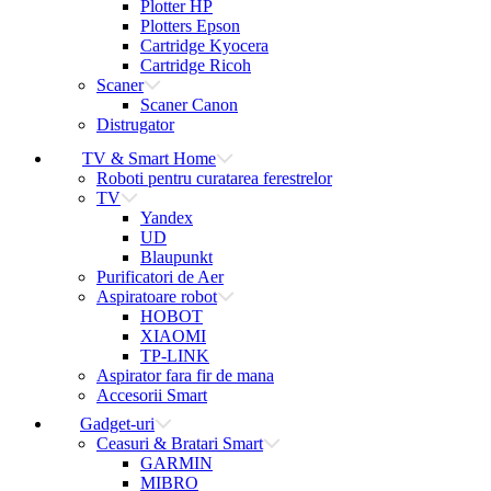
Plotter HP
Plotters Epson
Cartridge Kyocera
Cartridge Ricoh
Scaner
Scaner Canon
Distrugator
TV & Smart Home
Roboti pentru curatarea ferestrelor
TV
Yandex
UD
Blaupunkt
Purificatori de Aer
Aspiratoare robot
HOBOT
XIAOMI
TP-LINK
Aspirator fara fir de mana
Accesorii Smart
Gadget-uri
Ceasuri & Bratari Smart
GARMIN
MIBRO