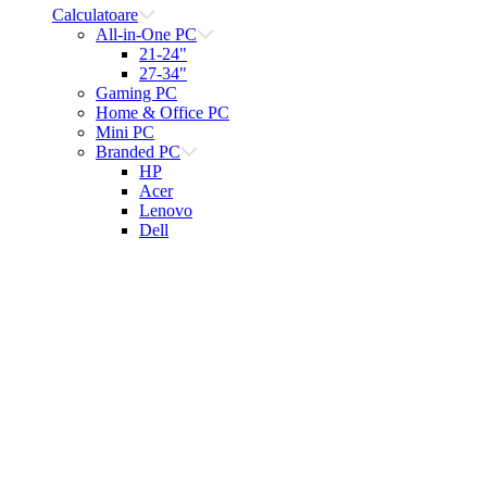
Calculatoare
All-in-One PC
21-24"
27-34"
Gaming PC
Home & Office PC
Mini PC
Branded PC
HP
Acer
Lenovo
Dell