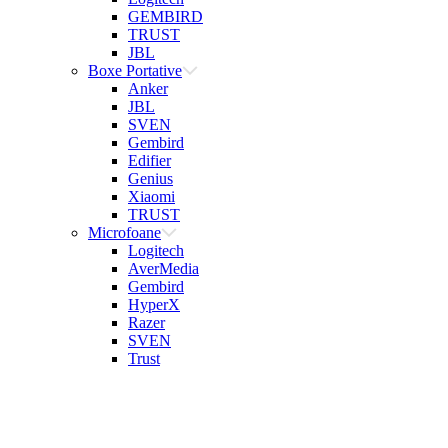
GEMBIRD
TRUST
JBL
Boxe Portative
Anker
JBL
SVEN
Gembird
Edifier
Genius
Xiaomi
TRUST
Microfoane
Logitech
AverMedia
Gembird
HyperX
Razer
SVEN
Trust