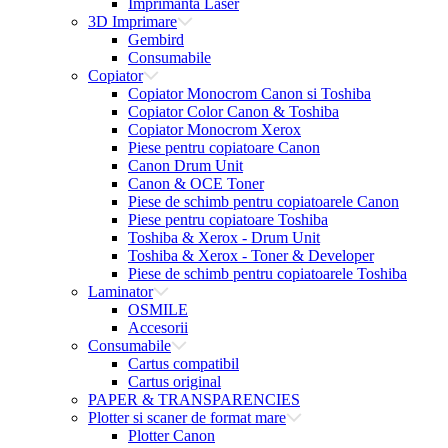
Imprimanta Laser
3D Imprimare
Gembird
Consumabile
Copiator
Copiator Monocrom Canon si Toshiba
Copiator Color Canon & Toshiba
Copiator Monocrom Xerox
Piese pentru copiatoare Canon
Canon Drum Unit
Canon & OCE Toner
Piese de schimb pentru copiatoarele Canon
Piese pentru copiatoare Toshiba
Toshiba & Xerox - Drum Unit
Toshiba & Xerox - Toner & Developer
Piese de schimb pentru copiatoarele Toshiba
Laminator
OSMILE
Accesorii
Consumabile
Cartus compatibil
Cartus original
PAPER & TRANSPARENCIES
Plotter si scaner de format mare
Plotter Canon