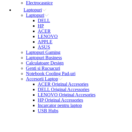
Electrocasnice
Laptopuri
Laptopuri
DELL
HP
ACER
LENOVO
APPLE
ASUS
Laptopuri Gaming
Laptopuri Business
Calculatoare Design
Genti si Rucsacuri
Notebook Cooling Pad-uri
Accesorii Laptop
ACER Original Accesories
DELL Original Accessories
LENOVO Original Accesories
HP Original Accessories
Incarcator pentru laptop
USB Hubs