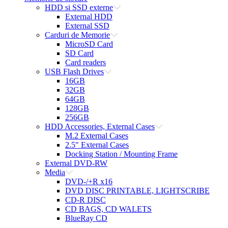
HDD si SSD externe
External HDD
External SSD
Carduri de Memorie
MicroSD Card
SD Card
Card readers
USB Flash Drives
16GB
32GB
64GB
128GB
256GB
HDD Accessories, External Cases
M.2 External Cases
2.5" External Cases
Docking Station / Mounting Frame
External DVD-RW
Media
DVD-/+R x16
DVD DISC PRINTABLE, LIGHTSCRIBE
CD-R DISC
CD BAGS, CD WALETS
BlueRay CD