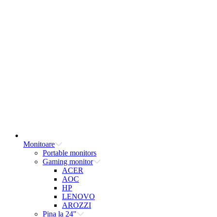
Monitoare
Portable monitors
Gaming monitor
ACER
AOC
HP
LENOVO
AROZZI
Pina la 24"