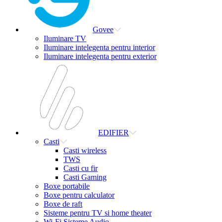
Govee
Iluminare TV
Iluminare intelegenta pentru interior
Iluminare intelegenta pentru exterior
EDIFIER
Casti
Casti wireless
TWS
Casti cu fir
Casti Gaming
Boxe portabile
Boxe pentru calculator
Boxe de raft
Sisteme pentru TV si home theater
Wi-Fi Sisteme Audio