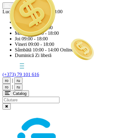
Lucrăm astăzi
Joi
09:00 - 18:00
Luni
09:00 - 18:00
Marți
09:00 - 18:00
Miercuri
09:00 - 18:00
Joi
09:00 - 18:00
Vineri
09:00 - 18:00
Sâmbătă
10:00 - 14:00 Online
Duminică
Zi liberă
(+373) 79 101 616
|
ro
ru
|
ro
ru
Catalog
✖