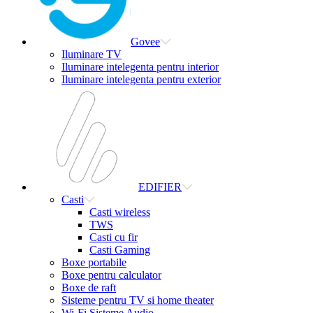
Govee
Iluminare TV
Iluminare intelegenta pentru interior
Iluminare intelegenta pentru exterior
EDIFIER
Casti
Casti wireless
TWS
Casti cu fir
Casti Gaming
Boxe portabile
Boxe pentru calculator
Boxe de raft
Sisteme pentru TV si home theater
Wi-Fi Sisteme Audio