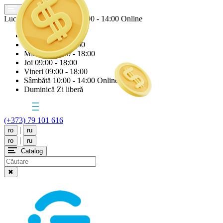
Lucrăm astăzi
Sâmbătă
10:00 - 14:00 Online
Luni
09:00 - 18:00
Marți
09:00 - 18:00
Miercuri
09:00 - 18:00
Joi
09:00 - 18:00
Vineri
09:00 - 18:00
Sâmbătă
10:00 - 14:00 Online
Duminică
Zi liberă
(+373) 79 101 616
|
ro
ru
|
ro
ru
Catalog
✖