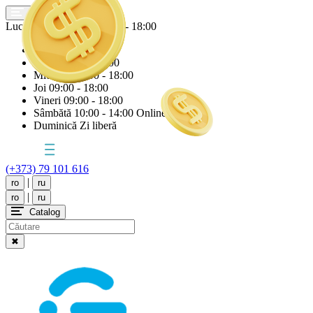
Lucrăm astăzi
Vineri
09:00 - 18:00
Luni
09:00 - 18:00
Marți
09:00 - 18:00
Miercuri
09:00 - 18:00
Joi
09:00 - 18:00
Vineri
09:00 - 18:00
Sâmbătă
10:00 - 14:00 Online
Duminică
Zi liberă
(+373) 79 101 616
|
ro
ru
|
ro
ru
Catalog
✖