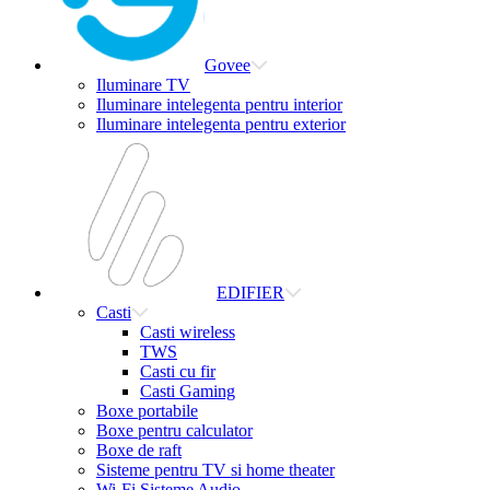
Govee
Iluminare TV
Iluminare intelegenta pentru interior
Iluminare intelegenta pentru exterior
EDIFIER
Casti
Casti wireless
TWS
Casti cu fir
Casti Gaming
Boxe portabile
Boxe pentru calculator
Boxe de raft
Sisteme pentru TV si home theater
Wi-Fi Sisteme Audio