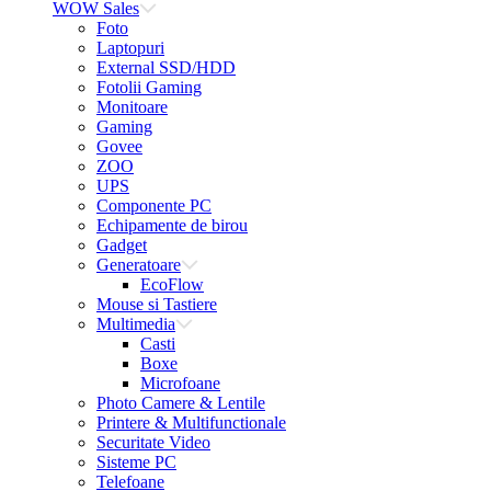
WOW Sales
Foto
Laptopuri
External SSD/HDD
Fotolii Gaming
Monitoare
Gaming
Govee
ZOO
UPS
Componente PC
Echipamente de birou
Gadget
Generatoare
EcoFlow
Mouse si Tastiere
Multimedia
Casti
Boxe
Microfoane
Photo Camere & Lentile
Printere & Multifunctionale
Securitate Video
Sisteme PC
Telefoane