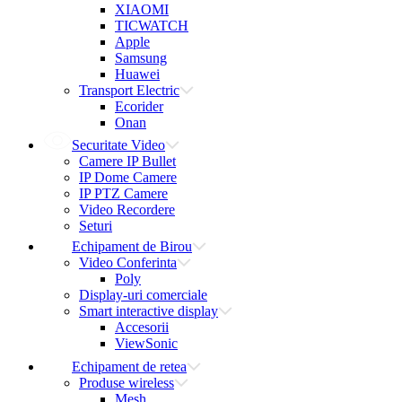
XIAOMI
TICWATCH
Apple
Samsung
Huawei
Transport Electric
Ecorider
Onan
Securitate Video
Camere IP Bullet
IP Dome Camere
IP PTZ Camere
Video Recordere
Seturi
Echipament de Birou
Video Conferinta
Poly
Display-uri comerciale
Smart interactive display
Accesorii
ViewSonic
Echipament de retea
Produse wireless
Mesh