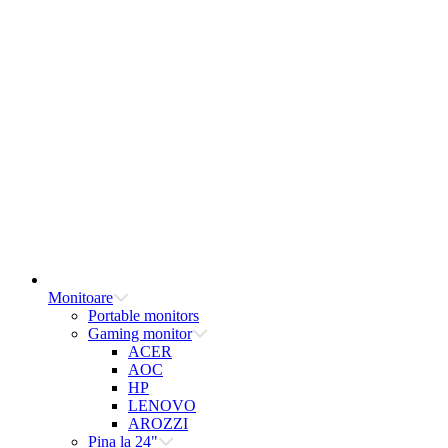
Monitoare
Portable monitors
Gaming monitor
ACER
AOC
HP
LENOVO
AROZZI
Pina la 24"