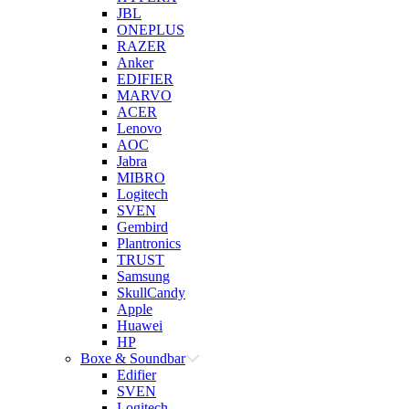
JBL
ONEPLUS
RAZER
Anker
EDIFIER
MARVO
ACER
Lenovo
AOC
Jabra
MIBRO
Logitech
SVEN
Gembird
Plantronics
TRUST
Samsung
SkullCandy
Apple
Huawei
HP
Boxe & Soundbar
Edifier
SVEN
Logitech