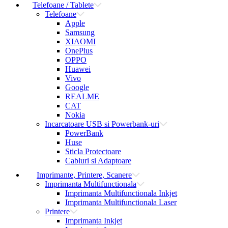
Telefoane / Tablete
Telefoane
Apple
Samsung
XIAOMI
OnePlus
OPPO
Huawei
Vivo
Google
REALME
CAT
Nokia
Incarcatoare USB si Powerbank-uri
PowerBank
Huse
Sticla Protectoare
Cabluri si Adaptoare
Imprimante, Printere, Scanere
Imprimanta Multifunctionala
Imprimanta Multifunctionala Inkjet
Imprimanta Multifunctionala Laser
Printere
Imprimanta Inkjet