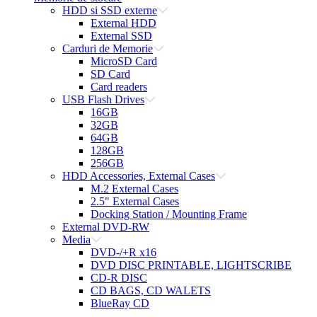
HDD si SSD externe
External HDD
External SSD
Carduri de Memorie
MicroSD Card
SD Card
Card readers
USB Flash Drives
16GB
32GB
64GB
128GB
256GB
HDD Accessories, External Cases
M.2 External Cases
2.5" External Cases
Docking Station / Mounting Frame
External DVD-RW
Media
DVD-/+R x16
DVD DISC PRINTABLE, LIGHTSCRIBE
CD-R DISC
CD BAGS, CD WALETS
BlueRay CD