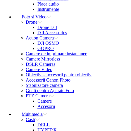
Placa audio
Instrumente
Foto si Video
Drone
Drone DJI
DJI Accessories
Action Camera
DJI OSMO
GOPRO
Camere de imprimare instantanee
Camere Mirrorless
DSLR Cameras
Camere Video
Obiectiv si accesorii pentru obiectiv
Accessorii Canon Photo
Stabilizatore camera
Genti pentru Aparate Foto
PTZ Camera
Camere
Accesorii
Multimedia
Casti
DELL
HYPERX