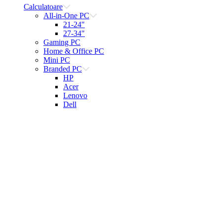
Calculatoare
All-in-One PC
21-24"
27-34"
Gaming PC
Home & Office PC
Mini PC
Branded PC
HP
Acer
Lenovo
Dell