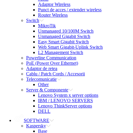
Adaptor Wireless
Punct de acces / extender wireless
Router Wireless
Switch
MikroTik
Unmanaged 10/100M Switch
Unmanaged Gigabit Switch
Easy Smart Gigabit Switch
Web Smart Gigabit-Uplink Switch
L2 Management Switch
Powerline Communication
PoE (Power Over Ethernet)
Adaptor de retea
Cablu / Patch Cords / Accesorii
Telecomunicatie
Other
Server & Componente
Lenovo System x server options
IBM / LENOVO SERVERS
Lenovo ThinkServer options
DELL
SOFTWARE
Kaspersky
Base