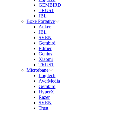
GEMBIRD
TRUST
JBL
Boxe Portative
Anker
JBL
SVEN
Gembird
Edifier
Genius
Xiaomi
TRUST
Microfoane
Logitech
AverMedia
Gembird
HyperX
Razer
SVEN
Trust