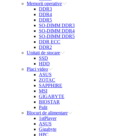
Memorii operative
DDR3
DDR4
DDR5
SO-DIMM DDR3
SO-DIMM DDR4
SO-DIMM DDR5
DDR ECC
DDR2
Unitati de stocare
SSD
HDD
Placi video
ASUS
ZOTAC
SAPPHIRE
MSI
GIGABYTE
BIOSTAR
Palit
Blocuri de alimentare
1stPlayer
ASUS
Gigabyte
HPC