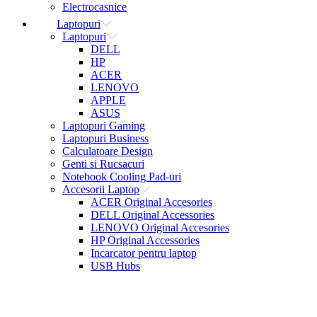
Electrocasnice
Laptopuri
Laptopuri
DELL
HP
ACER
LENOVO
APPLE
ASUS
Laptopuri Gaming
Laptopuri Business
Calculatoare Design
Genti si Rucsacuri
Notebook Cooling Pad-uri
Accesorii Laptop
ACER Original Accesories
DELL Original Accessories
LENOVO Original Accesories
HP Original Accessories
Incarcator pentru laptop
USB Hubs