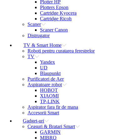
Plotter HP
Plotters Epson
Cartridge Kyocera
Cartridge Ricoh
Scaner
Scaner Canon
Distrugator
TV & Smart Home
Roboti pentru curatarea ferestrelor
TV
Yandex
UD
Blaupunkt
Purificatori de Aer
Aspiratoare robot
HOBOT
XIAOMI
TP-LINK
Aspirator fara fir de mana
Accesorii Smart
Gadget-uri
Ceasuri & Bratari Smart
GARMIN
MIBRO