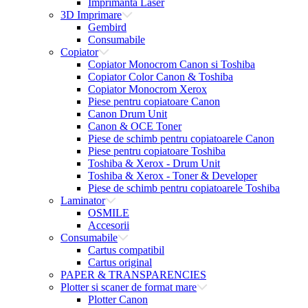
Imprimanta Laser
3D Imprimare
Gembird
Consumabile
Copiator
Copiator Monocrom Canon si Toshiba
Copiator Color Canon & Toshiba
Copiator Monocrom Xerox
Piese pentru copiatoare Canon
Canon Drum Unit
Canon & OCE Toner
Piese de schimb pentru copiatoarele Canon
Piese pentru copiatoare Toshiba
Toshiba & Xerox - Drum Unit
Toshiba & Xerox - Toner & Developer
Piese de schimb pentru copiatoarele Toshiba
Laminator
OSMILE
Accesorii
Consumabile
Cartus compatibil
Cartus original
PAPER & TRANSPARENCIES
Plotter si scaner de format mare
Plotter Canon