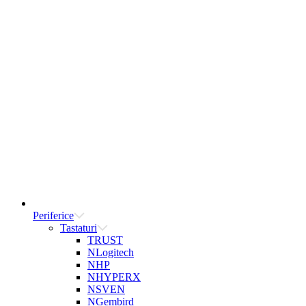
Periferice
Tastaturi
TRUST
NLogitech
NHP
NHYPERX
NSVEN
NGembird