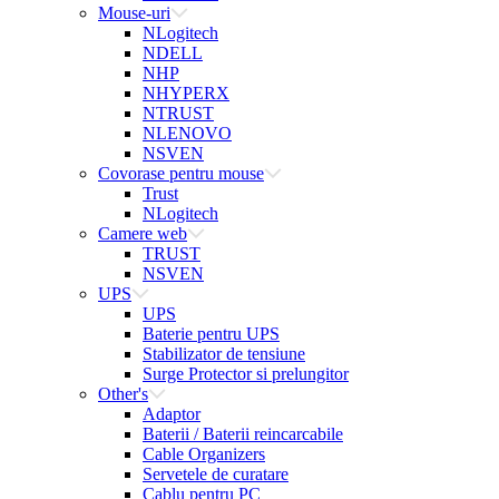
Mouse-uri
NLogitech
NDELL
NHP
NHYPERX
NTRUST
NLENOVO
NSVEN
Covorase pentru mouse
Trust
NLogitech
Camere web
TRUST
NSVEN
UPS
UPS
Baterie pentru UPS
Stabilizator de tensiune
Surge Protector si prelungitor
Other's
Adaptor
Baterii / Baterii reincarcabile
Cable Organizers
Servetele de curatare
Cablu pentru PC