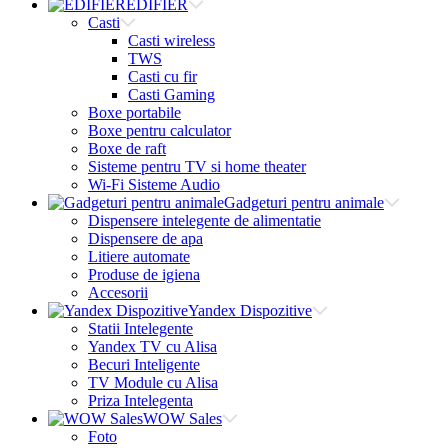
EDIFIER
Casti
Casti wireless
TWS
Casti cu fir
Casti Gaming
Boxe portabile
Boxe pentru calculator
Boxe de raft
Sisteme pentru TV si home theater
Wi-Fi Sisteme Audio
Gadgeturi pentru animale
Dispensere intelegente de alimentatie
Dispensere de apa
Litiere automate
Produse de igiena
Accesorii
Yandex Dispozitive
Statii Intelegente
Yandex TV cu Alisa
Becuri Inteligente
TV Module cu Alisa
Priza Intelegenta
WOW Sales
Foto