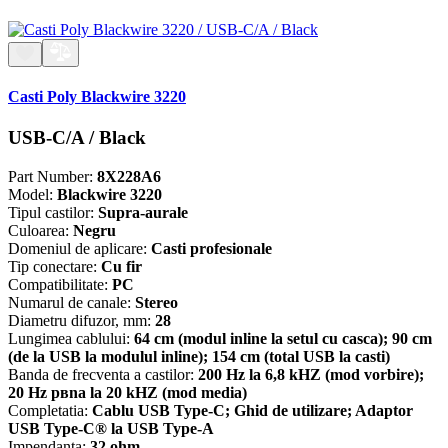
Casti Poly Blackwire 3220
USB-C/A / Black
Part Number:
8X228A6
Model:
Blackwire 3220
Tipul castilor:
Supra-aurale
Culoarea:
Negru
Domeniul de aplicare:
Casti profesionale
Tip conectare:
Cu fir
Compatibilitate:
PC
Numarul de canale:
Stereo
Diametru difuzor, mm:
28
Lungimea cablului:
64 cm (modul inline la setul cu casca); 90 cm
(de la USB la modulul inline); 154 cm (total USB la casti)
Banda de frecventa a castilor:
200 Hz la 6,8 kHZ (mod vorbire);
20 Hz pвna la 20 kHZ (mod media)
Completatia:
Cablu USB Type-C; Ghid de utilizare; Adaptor
USB Type-C® la USB Type-A
Impendanta:
32 ohm