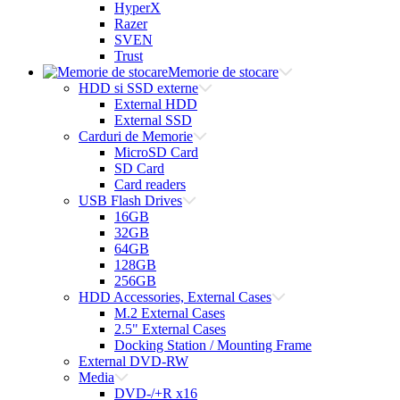
HyperX
Razer
SVEN
Trust
Memorie de stocare
HDD si SSD externe
External HDD
External SSD
Carduri de Memorie
MicroSD Card
SD Card
Card readers
USB Flash Drives
16GB
32GB
64GB
128GB
256GB
HDD Accessories, External Cases
M.2 External Cases
2.5" External Cases
Docking Station / Mounting Frame
External DVD-RW
Media
DVD-/+R x16