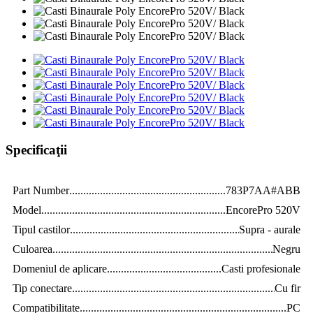
Specificaţii
Part Number
.......................................................................................
783P7AA#ABB
Model
.................................................................................................
EncorePro 520V
Tipul castilor
.......................................................................................
Supra - aurale
Culoarea
.............................................................................................
Negru
Domeniul de aplicare
.........................................................................
Casti profesionale
Tip conectare
......................................................................................
Cu fir
Compatibilitate
...................................................................................
PC