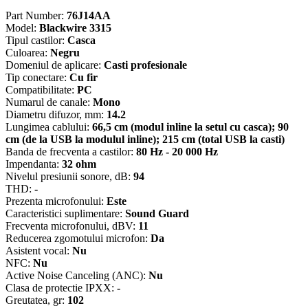
Part Number:
76J14AA
Model:
Blackwire 3315
Tipul castilor:
Casca
Culoarea:
Negru
Domeniul de aplicare:
Casti profesionale
Tip conectare:
Cu fir
Compatibilitate:
PC
Numarul de canale:
Mono
Diametru difuzor, mm:
14.2
Lungimea cablului:
66,5 cm (modul inline la setul cu casca); 90
cm (de la USB la modulul inline); 215 cm (total USB la casti)
Banda de frecventa a castilor:
80 Hz - 20 000 Hz
Impendanta:
32 ohm
Nivelul presiunii sonore, dB:
94
THD:
-
Prezenta microfonului:
Este
Caracteristici suplimentare:
Sound Guard
Frecventa microfonului, dBV:
11
Reducerea zgomotului microfon:
Da
Asistent vocal:
Nu
NFC:
Nu
Active Noise Canceling (ANC):
Nu
Clasa de protectie IPXX:
-
Greutatea, gr:
102