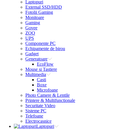
Laptopuri
External SSD/HDD
Fotolii Gaming
Monitoare
Gaming
Govee
ZOO
UPS
Componente PC
Echipamente de birou
Gadget
Generatoare
EcoFlow
Mouse si Tastiere
Multimedia
Casti
Boxe
Microfoane
Photo Camere & Lentile
Printere & Multifunctionale
Securitate Video
Sisteme PC
Telefoane
Electrocasnice
Laptopuri