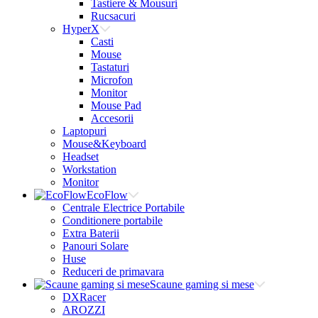
Tastiere & Mousuri
Rucsacuri
HyperX
Casti
Mouse
Tastaturi
Microfon
Monitor
Mouse Pad
Accesorii
Laptopuri
Mouse&Keyboard
Headset
Workstation
Monitor
EcoFlow
Centrale Electrice Portabile
Conditionere portabile
Extra Baterii
Panouri Solare
Huse
Reduceri de primavara
Scaune gaming si mese
DXRacer
AROZZI