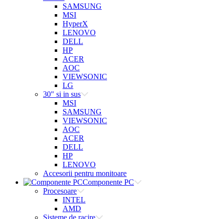
SAMSUNG
MSI
HyperX
LENOVO
DELL
HP
ACER
AOC
VIEWSONIC
LG
30" si in sus
MSI
SAMSUNG
VIEWSONIC
AOC
ACER
DELL
HP
LENOVO
Accesorii pentru monitoare
Componente PC
Procesoare
INTEL
AMD
Sisteme de racire