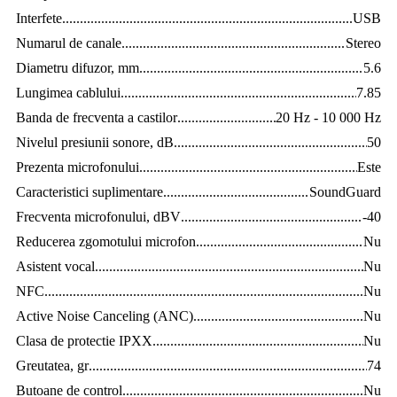
Interfete
..............................................................................................
USB
Numarul de canale
.............................................................................
Stereo
Diametru difuzor, mm
........................................................................
5.6
Lungimea cablului
..............................................................................
7.85
Banda de frecventa a castilor
..............................................................
20 Hz - 10 000 Hz
Nivelul presiunii sonore, dB
...............................................................
50
Prezenta microfonului
........................................................................
Este
Caracteristici suplimentare
..................................................................
SoundGuard
Frecventa microfonului, dBV
.............................................................
-40
Reducerea zgomotului microfon
........................................................
Nu
Asistent vocal
.....................................................................................
Nu
NFC
...................................................................................................
Nu
Active Noise Canceling (ANC)
.........................................................
Nu
Clasa de protectie IPXX
.....................................................................
Nu
Greutatea, gr
.......................................................................................
74
Butoane de control
.............................................................................
Nu