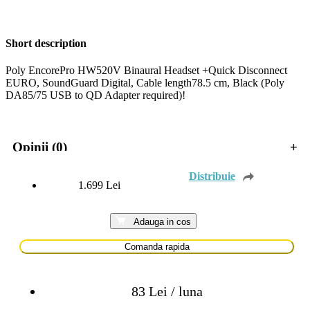
Short description
Poly EncorePro HW520V Binaural Headset +Quick Disconnect
EURO, SoundGuard Digital, Cable length78.5 cm, Black (Poly
DA85/75 USB to QD Adapter required)!
Opinii (0)
+
1.699
Lei
Adauga in cos
Comanda rapida
83 Lei / luna