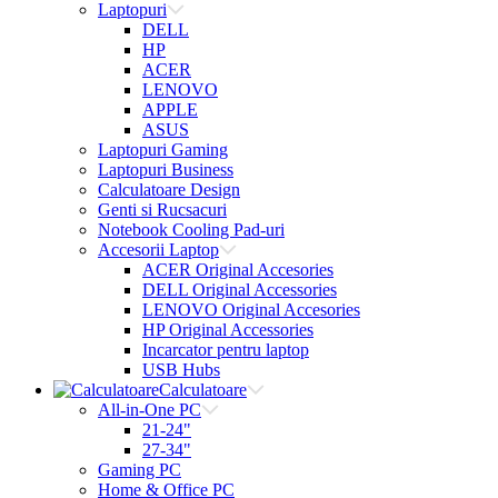
Laptopuri
DELL
HP
ACER
LENOVO
APPLE
ASUS
Laptopuri Gaming
Laptopuri Business
Calculatoare Design
Genti si Rucsacuri
Notebook Cooling Pad-uri
Accesorii Laptop
ACER Original Accesories
DELL Original Accessories
LENOVO Original Accesories
HP Original Accessories
Incarcator pentru laptop
USB Hubs
Calculatoare
All-in-One PC
21-24"
27-34"
Gaming PC
Home & Office PC