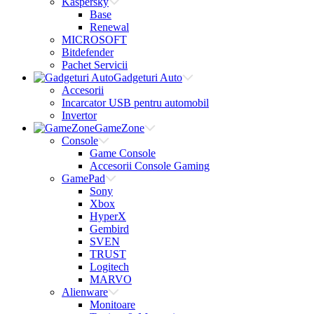
Kaspersky
Base
Renewal
MICROSOFT
Bitdefender
Pachet Servicii
Gadgeturi Auto
Accesorii
Incarcator USB pentru automobil
Invertor
GameZone
Console
Game Console
Accesorii Console Gaming
GamePad
Sony
Xbox
HyperX
Gembird
SVEN
TRUST
Logitech
MARVO
Alienware
Monitoare