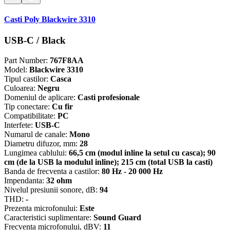
Casti Poly Blackwire 3310
USB-C / Black
Part Number:
767F8AA
Model:
Blackwire 3310
Tipul castilor:
Casca
Culoarea:
Negru
Domeniul de aplicare:
Casti profesionale
Tip conectare:
Cu fir
Compatibilitate:
PC
Interfete:
USB-C
Numarul de canale:
Mono
Diametru difuzor, mm:
28
Lungimea cablului:
66,5 cm (modul inline la setul cu casca); 90
cm (de la USB la modulul inline); 215 cm (total USB la casti)
Banda de frecventa a castilor:
80 Hz - 20 000 Hz
Impendanta:
32 ohm
Nivelul presiunii sonore, dB:
94
THD:
-
Prezenta microfonului:
Este
Caracteristici suplimentare:
Sound Guard
Frecventa microfonului, dBV:
11