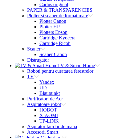
Cartus original
PAPER & TRANSPARENCIES
Plotter si scaner de format mare
Plotter Canon
Plotter HP
Plotters Epson
Cartridge Kyocera
Cartridge Ricoh
Scaner
Scaner Canon
Distrugator
TV & Smart Home
Roboti pentru curatarea ferestrelor
TV
Yandex
UD
Blaupunkt
Purificatori de Aer
Aspiratoare robot
HOBOT
XIAOMI
TP-LINK
Aspirator fara fir de mana
Accesorii Smart
Gadget-uri