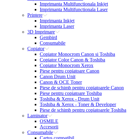
Imprimanta Multifunctionala Inkjet
Imprimanta Multifunctionala Laser
Printere
Imprimanta Inkjet
Imprimanta Laser
3D Imprimare
Gembird
Consumabile
Copiator
Copiator Monocrom Canon si Toshiba
Copiator Color Canon & Toshiba
Copiator Monocrom Xerox
Piese pentru copiatoare Canon
Canon Drum Unit
Canon & OCE Toner
Piese de schimb pentru copiatoarele Canon
Piese pentru copiatoare Toshiba
Toshiba & Xerox - Drum Unit
Toshiba & Xerox - Toner & Developer
Piese de schimb pentru copiatoarele Toshiba
Laminator
OSMILE
Accesorii
Consumabile
Cartus compatibil