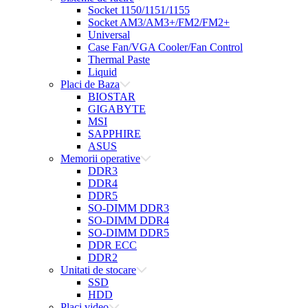
Socket 1150/1151/1155
Socket AM3/AM3+/FM2/FM2+
Universal
Case Fan/VGA Cooler/Fan Control
Thermal Paste
Liquid
Placi de Baza
BIOSTAR
GIGABYTE
MSI
SAPPHIRE
ASUS
Memorii operative
DDR3
DDR4
DDR5
SO-DIMM DDR3
SO-DIMM DDR4
SO-DIMM DDR5
DDR ECC
DDR2
Unitati de stocare
SSD
HDD
Placi video