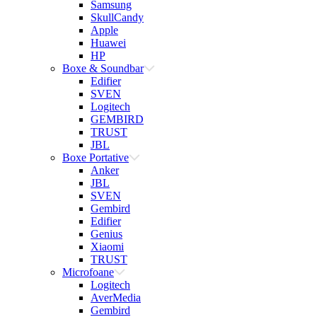
Samsung
SkullCandy
Apple
Huawei
HP
Boxe & Soundbar
Edifier
SVEN
Logitech
GEMBIRD
TRUST
JBL
Boxe Portative
Anker
JBL
SVEN
Gembird
Edifier
Genius
Xiaomi
TRUST
Microfoane
Logitech
AverMedia
Gembird