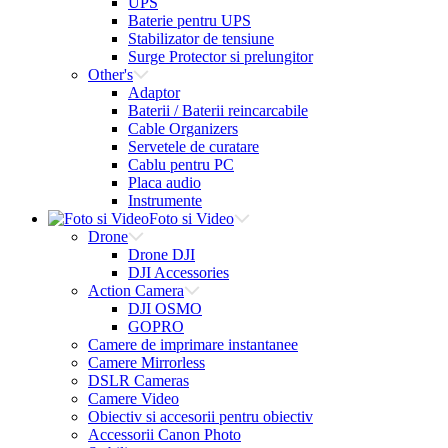
UPS
Baterie pentru UPS
Stabilizator de tensiune
Surge Protector si prelungitor
Other's
Adaptor
Baterii / Baterii reincarcabile
Cable Organizers
Servetele de curatare
Cablu pentru PC
Placa audio
Instrumente
Foto si Video
Drone
Drone DJI
DJI Accessories
Action Camera
DJI OSMO
GOPRO
Camere de imprimare instantanee
Camere Mirrorless
DSLR Cameras
Camere Video
Obiectiv si accesorii pentru obiectiv
Accessorii Canon Photo