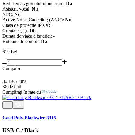
Reducerea zgomotului microfon:
Da
Asistent vocal:
Nu
NFC:
Nu
Active Noise Canceling (ANC):
Nu
Clasa de protectie IPXX:
-
Greutatea, gr:
102
Durata de viaеa a bateriei:
-
Butoane de control:
Da
619
Lei
Cumpăra
30 Lei / luna
36 de luni
Cumpărați în rate cu
Casti Poly Blackwire 3315
USB-C / Black