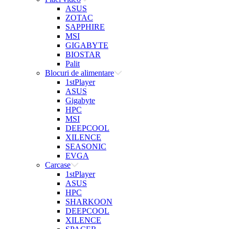
ASUS
ZOTAC
SAPPHIRE
MSI
GIGABYTE
BIOSTAR
Palit
Blocuri de alimentare
1stPlayer
ASUS
Gigabyte
HPC
MSI
DEEPCOOL
XILENCE
SEASONIC
EVGA
Carcase
1stPlayer
ASUS
HPC
SHARKOON
DEEPCOOL
XILENCE