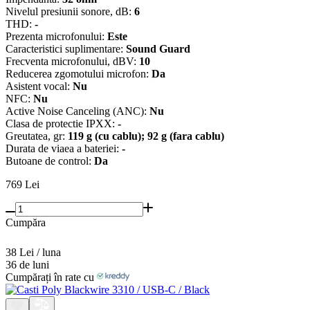
Nivelul presiunii sonore, dB:
6
THD:
-
Prezenta microfonului:
Este
Caracteristici suplimentare:
Sound Guard
Frecventa microfonului, dBV:
10
Reducerea zgomotului microfon:
Da
Asistent vocal:
Nu
NFC:
Nu
Active Noise Canceling (ANC):
Nu
Clasa de protectie IPXX:
-
Greutatea, gr:
119 g (cu cablu); 92 g (fara cablu)
Durata de viaеa a bateriei:
-
Butoane de control:
Da
769
Lei
Cumpăra
38 Lei / luna
36 de luni
Cumpărați în rate cu