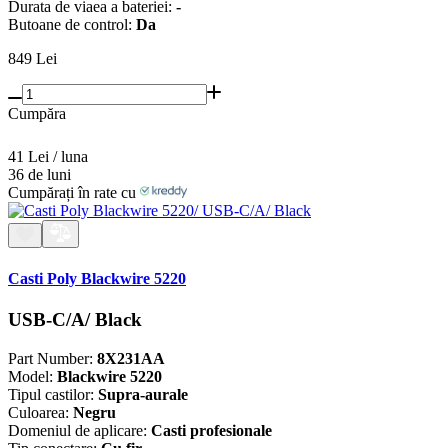
Durata de viaеa a bateriei:
-
Butoane de control:
Da
849
Lei
Cumpăra
41 Lei / luna
36 de luni
Cumpărați în rate cu
Casti Poly Blackwire 5220
USB-C/A/ Black
Part Number:
8X231AA
Model:
Blackwire 5220
Tipul castilor:
Supra-aurale
Culoarea:
Negru
Domeniul de aplicare:
Casti profesionale