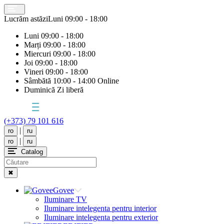
Lucrăm astăzi
Luni
09:00 - 18:00
Luni
09:00 - 18:00
Marți
09:00 - 18:00
Miercuri
09:00 - 18:00
Joi
09:00 - 18:00
Vineri
09:00 - 18:00
Sâmbătă
10:00 - 14:00 Online
Duminică
Zi liberă
(+373) 79 101 616
|
ro
ru
|
ro
ru
Catalog
✖
Govee
Iluminare TV
Iluminare intelegenta pentru interior
Iluminare intelegenta pentru exterior