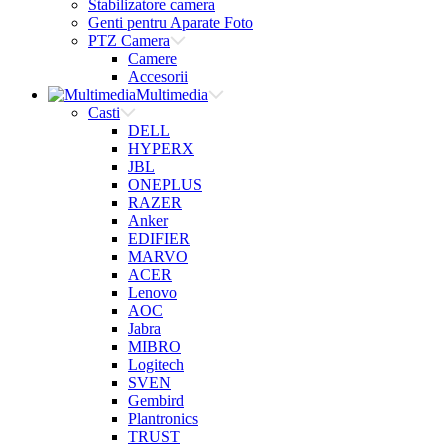
Stabilizatore camera
Genti pentru Aparate Foto
PTZ Camera
Camere
Accesorii
Multimedia
Casti
DELL
HYPERX
JBL
ONEPLUS
RAZER
Anker
EDIFIER
MARVO
ACER
Lenovo
AOC
Jabra
MIBRO
Logitech
SVEN
Gembird
Plantronics
TRUST