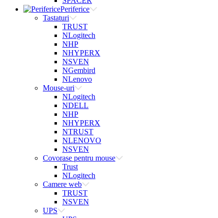
SPACER
Periferice
Tastaturi
TRUST
NLogitech
NHP
NHYPERX
NSVEN
NGembird
NLenovo
Mouse-uri
NLogitech
NDELL
NHP
NHYPERX
NTRUST
NLENOVO
NSVEN
Covorase pentru mouse
Trust
NLogitech
Camere web
TRUST
NSVEN
UPS