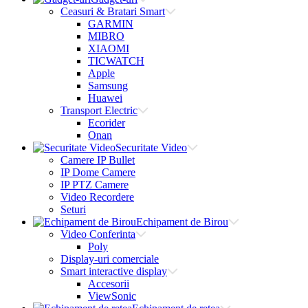
Ceasuri & Bratari Smart
GARMIN
MIBRO
XIAOMI
TICWATCH
Apple
Samsung
Huawei
Transport Electric
Ecorider
Onan
Securitate Video
Camere IP Bullet
IP Dome Camere
IP PTZ Camere
Video Recordere
Seturi
Echipament de Birou
Video Conferinta
Poly
Display-uri comerciale
Smart interactive display
Accesorii
ViewSonic