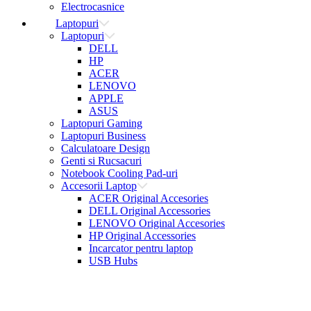
Electrocasnice
Laptopuri
Laptopuri
DELL
HP
ACER
LENOVO
APPLE
ASUS
Laptopuri Gaming
Laptopuri Business
Calculatoare Design
Genti si Rucsacuri
Notebook Cooling Pad-uri
Accesorii Laptop
ACER Original Accesories
DELL Original Accessories
LENOVO Original Accesories
HP Original Accessories
Incarcator pentru laptop
USB Hubs