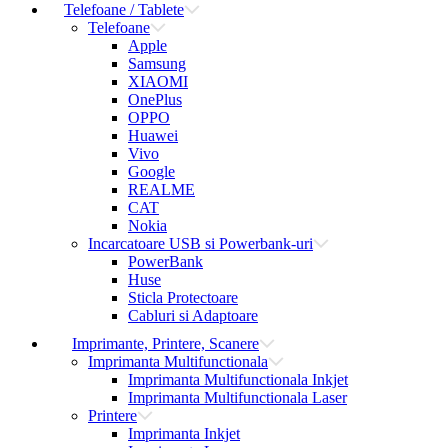
Telefoane / Tablete
Telefoane
Apple
Samsung
XIAOMI
OnePlus
OPPO
Huawei
Vivo
Google
REALME
CAT
Nokia
Incarcatoare USB si Powerbank-uri
PowerBank
Huse
Sticla Protectoare
Cabluri si Adaptoare
Imprimante, Printere, Scanere
Imprimanta Multifunctionala
Imprimanta Multifunctionala Inkjet
Imprimanta Multifunctionala Laser
Printere
Imprimanta Inkjet