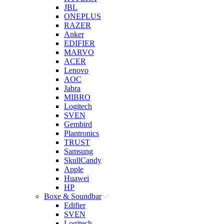
JBL
ONEPLUS
RAZER
Anker
EDIFIER
MARVO
ACER
Lenovo
AOC
Jabra
MIBRO
Logitech
SVEN
Gembird
Plantronics
TRUST
Samsung
SkullCandy
Apple
Huawei
HP
Boxe & Soundbar
Edifier
SVEN
Logitech