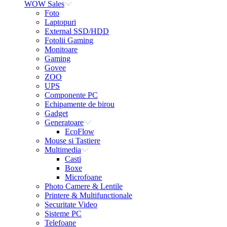
WOW Sales
Foto
Laptopuri
External SSD/HDD
Fotolii Gaming
Monitoare
Gaming
Govee
ZOO
UPS
Componente PC
Echipamente de birou
Gadget
Generatoare
EcoFlow
Mouse si Tastiere
Multimedia
Casti
Boxe
Microfoane
Photo Camere & Lentile
Printere & Multifunctionale
Securitate Video
Sisteme PC
Telefoane