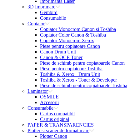
Imprimanta Laser
3D Imprimare
Gembird
Consumabile
Copiator
Copiator Monocrom Canon si Toshiba
Copiator Color Canon & Toshiba
Copiator Monocrom Xerox
Piese pentru copiatoare Canon
Canon Drum Unit
Canon & OCE Toner
Piese de schimb pentru copiatoarele Canon
Piese pentru copiatoare Toshiba
Toshiba & Xerox - Drum Unit
Toshiba & Xerox - Toner & Developer
Piese de schimb pentru copiatoarele Toshiba
Laminator
OSMILE
Accesorii
Consumabile
Cartus compatibil
Cartus original
PAPER & TRANSPARENCIES
Plotter si scaner de format mare
Plotter Canon