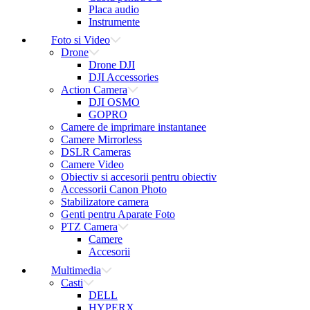
Placa audio
Instrumente
Foto si Video
Drone
Drone DJI
DJI Accessories
Action Camera
DJI OSMO
GOPRO
Camere de imprimare instantanee
Camere Mirrorless
DSLR Cameras
Camere Video
Obiectiv si accesorii pentru obiectiv
Accessorii Canon Photo
Stabilizatore camera
Genti pentru Aparate Foto
PTZ Camera
Camere
Accesorii
Multimedia
Casti
DELL
HYPERX