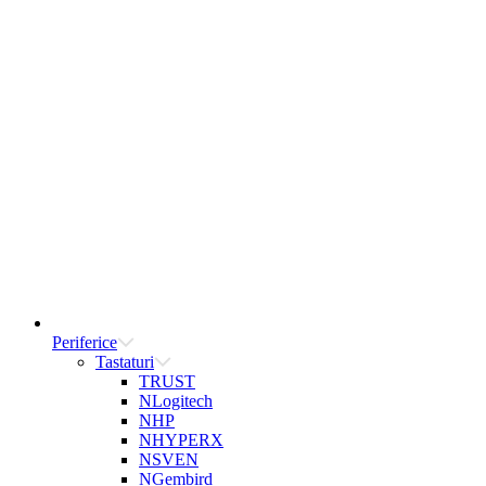
Periferice
Tastaturi
TRUST
NLogitech
NHP
NHYPERX
NSVEN
NGembird