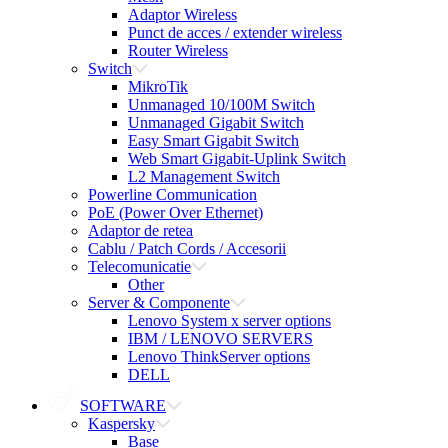
Adaptor Wireless
Punct de acces / extender wireless
Router Wireless
Switch
MikroTik
Unmanaged 10/100M Switch
Unmanaged Gigabit Switch
Easy Smart Gigabit Switch
Web Smart Gigabit-Uplink Switch
L2 Management Switch
Powerline Communication
PoE (Power Over Ethernet)
Adaptor de retea
Cablu / Patch Cords / Accesorii
Telecomunicatie
Other
Server & Componente
Lenovo System x server options
IBM / LENOVO SERVERS
Lenovo ThinkServer options
DELL
SOFTWARE
Kaspersky
Base