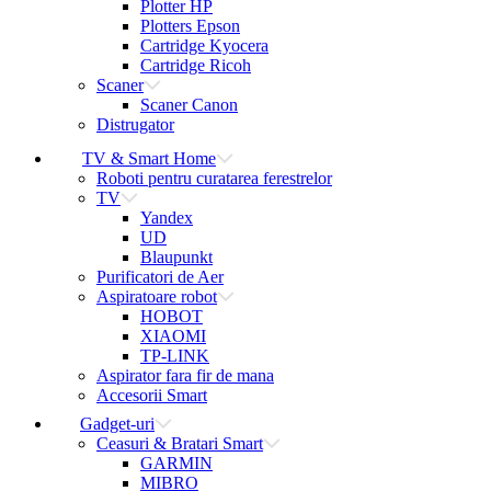
Plotter HP
Plotters Epson
Cartridge Kyocera
Cartridge Ricoh
Scaner
Scaner Canon
Distrugator
TV & Smart Home
Roboti pentru curatarea ferestrelor
TV
Yandex
UD
Blaupunkt
Purificatori de Aer
Aspiratoare robot
HOBOT
XIAOMI
TP-LINK
Aspirator fara fir de mana
Accesorii Smart
Gadget-uri
Ceasuri & Bratari Smart
GARMIN
MIBRO