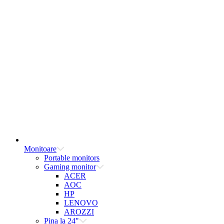
Monitoare
Portable monitors
Gaming monitor
ACER
AOC
HP
LENOVO
AROZZI
Pina la 24"