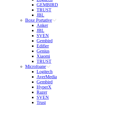
GEMBIRD
TRUST
JBL
Boxe Portative
Anker
JBL
SVEN
Gembird
Edifier
Genius
Xiaomi
TRUST
Microfoane
Logitech
AverMedia
Gembird
HyperX
Razer
SVEN
Trust