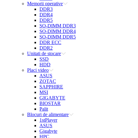
Memorii operative
DDR3
DDR4
DDR5
SO-DIMM DDR3
SO-DIMM DDR4
SO-DIMM DDR5
DDR ECC
DDR2
Unitati de stocare
SSD
HDD
Placi video
ASUS
ZOTAC
SAPPHIRE
MSI
GIGABYTE
BIOSTAR
Palit
Blocuri de alimentare
1stPlayer
ASUS
Gigabyte
HPC