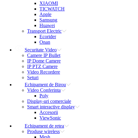
XIAOMI
TICWATCH
Apple
Samsung
Huawei
Transport Electric
Ecorider
Onan
Securitate Video
Camere IP Bullet
IP Dome Camere
IP PTZ Camere
Video Recordere
Seturi
Echipament de Birou
Video Conferinta
Poly
Display-uri comerciale
Smart interactive display
Accesorii
ViewSonic
Echipament de retea
Produse wireless
Mesh