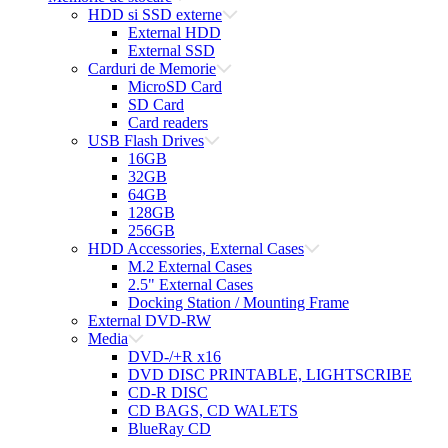
HDD si SSD externe
External HDD
External SSD
Carduri de Memorie
MicroSD Card
SD Card
Card readers
USB Flash Drives
16GB
32GB
64GB
128GB
256GB
HDD Accessories, External Cases
M.2 External Cases
2.5" External Cases
Docking Station / Mounting Frame
External DVD-RW
Media
DVD-/+R x16
DVD DISC PRINTABLE, LIGHTSCRIBE
CD-R DISC
CD BAGS, CD WALETS
BlueRay CD