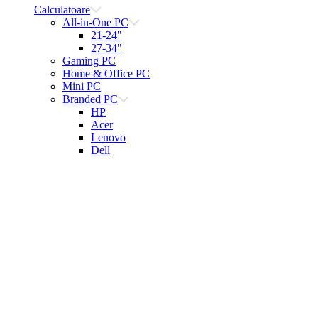
Calculatoare
All-in-One PC
21-24"
27-34"
Gaming PC
Home & Office PC
Mini PC
Branded PC
HP
Acer
Lenovo
Dell