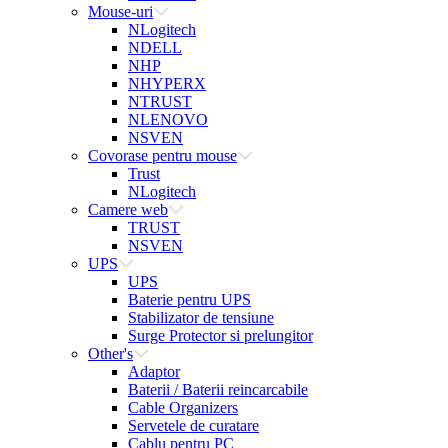
Mouse-uri
NLogitech
NDELL
NHP
NHYPERX
NTRUST
NLENOVO
NSVEN
Covorase pentru mouse
Trust
NLogitech
Camere web
TRUST
NSVEN
UPS
UPS
Baterie pentru UPS
Stabilizator de tensiune
Surge Protector si prelungitor
Other's
Adaptor
Baterii / Baterii reincarcabile
Cable Organizers
Servetele de curatare
Cablu pentru PC