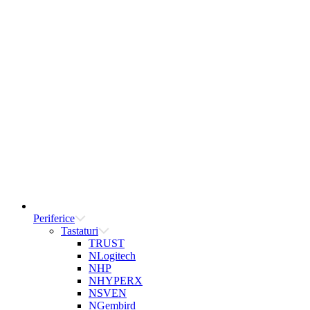
Periferice
Tastaturi
TRUST
NLogitech
NHP
NHYPERX
NSVEN
NGembird