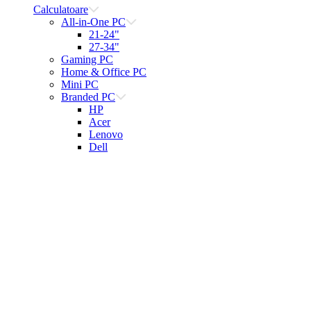
Calculatoare
All-in-One PC
21-24"
27-34"
Gaming PC
Home & Office PC
Mini PC
Branded PC
HP
Acer
Lenovo
Dell