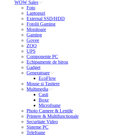
WOW Sales
Foto
Laptopuri
External SSD/HDD
Fotolii Gaming
Monitoare
Gaming
Govee
ZOO
UPS
Componente PC
Echipamente de birou
Gadget
Generatoare
EcoFlow
Mouse si Tastiere
Multimedia
Casti
Boxe
Microfoane
Photo Camere & Lentile
Printere & Multifunctionale
Securitate Video
Sisteme PC
Telefoane