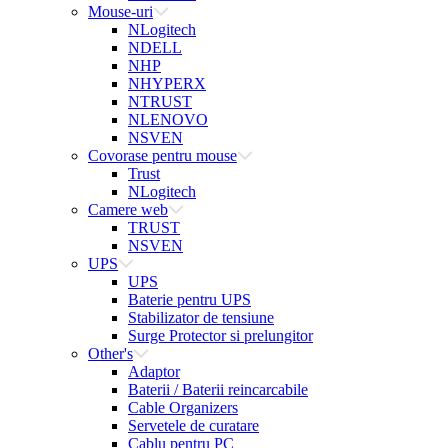
Mouse-uri
NLogitech
NDELL
NHP
NHYPERX
NTRUST
NLENOVO
NSVEN
Covorase pentru mouse
Trust
NLogitech
Camere web
TRUST
NSVEN
UPS
UPS
Baterie pentru UPS
Stabilizator de tensiune
Surge Protector si prelungitor
Other's
Adaptor
Baterii / Baterii reincarcabile
Cable Organizers
Servetele de curatare
Cablu pentru PC