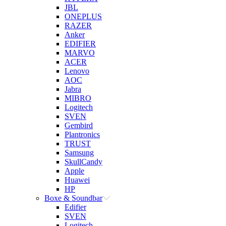
JBL
ONEPLUS
RAZER
Anker
EDIFIER
MARVO
ACER
Lenovo
AOC
Jabra
MIBRO
Logitech
SVEN
Gembird
Plantronics
TRUST
Samsung
SkullCandy
Apple
Huawei
HP
Boxe & Soundbar
Edifier
SVEN
Logitech