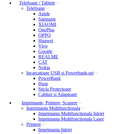
Telefoane / Tablete
Telefoane
Apple
Samsung
XIAOMI
OnePlus
OPPO
Huawei
Vivo
Google
REALME
CAT
Nokia
Incarcatoare USB si Powerbank-uri
PowerBank
Huse
Sticla Protectoare
Cabluri si Adaptoare
Imprimante, Printere, Scanere
Imprimanta Multifunctionala
Imprimanta Multifunctionala Inkjet
Imprimanta Multifunctionala Laser
Printere
Imprimanta Inkjet