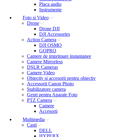
Placa audio
Instrumente
Foto si Video
Drone
Drone DJI
DJI Accessories
Action Camera
DJI OSMO
GOPRO
Camere de imprimare instantanee
Camere Mirrorless
DSLR Cameras
Camere Video
Obiectiv si accesorii pentru obiectiv
Accessorii Canon Photo
Stabilizatore camera
Genti pentru Aparate Foto
PTZ Camera
Camere
Accesorii
Multimedia
Casti
DELL
HYPERX