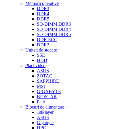
Memorii operative
DDR3
DDR4
DDR5
SO-DIMM DDR3
SO-DIMM DDR4
SO-DIMM DDR5
DDR ECC
DDR2
Unitati de stocare
SSD
HDD
Placi video
ASUS
ZOTAC
SAPPHIRE
MSI
GIGABYTE
BIOSTAR
Palit
Blocuri de alimentare
1stPlayer
ASUS
Gigabyte
HPC