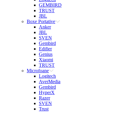
GEMBIRD
TRUST
JBL
Boxe Portative
Anker
JBL
SVEN
Gembird
Edifier
Genius
Xiaomi
TRUST
Microfoane
Logitech
AverMedia
Gembird
HyperX
Razer
SVEN
Trust