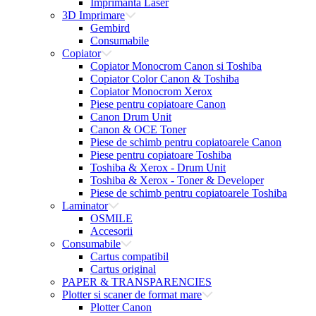
Imprimanta Laser
3D Imprimare
Gembird
Consumabile
Copiator
Copiator Monocrom Canon si Toshiba
Copiator Color Canon & Toshiba
Copiator Monocrom Xerox
Piese pentru copiatoare Canon
Canon Drum Unit
Canon & OCE Toner
Piese de schimb pentru copiatoarele Canon
Piese pentru copiatoare Toshiba
Toshiba & Xerox - Drum Unit
Toshiba & Xerox - Toner & Developer
Piese de schimb pentru copiatoarele Toshiba
Laminator
OSMILE
Accesorii
Consumabile
Cartus compatibil
Cartus original
PAPER & TRANSPARENCIES
Plotter si scaner de format mare
Plotter Canon