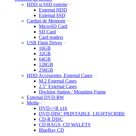
HDD si SSD externe
External HDD
External SSD
Carduri de Memorie
MicroSD Card
SD Card
Card readers
USB Flash Drives
16GB
32GB
64GB
128GB
256GB
HDD Accessories, External Cases
M.2 External Cases
2.5" External Cases
Docking Station / Mounting Frame
External DVD-RW
Media
DVD-/+R x16
DVD DISC PRINTABLE, LIGHTSCRIBE
CD-R DISC
CD BAGS, CD WALETS
BlueRay CD