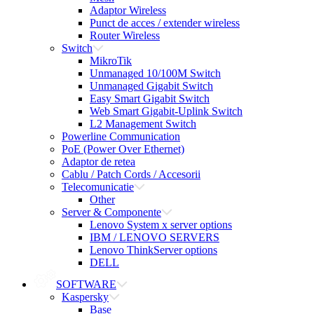
Adaptor Wireless
Punct de acces / extender wireless
Router Wireless
Switch
MikroTik
Unmanaged 10/100M Switch
Unmanaged Gigabit Switch
Easy Smart Gigabit Switch
Web Smart Gigabit-Uplink Switch
L2 Management Switch
Powerline Communication
PoE (Power Over Ethernet)
Adaptor de retea
Cablu / Patch Cords / Accesorii
Telecomunicatie
Other
Server & Componente
Lenovo System x server options
IBM / LENOVO SERVERS
Lenovo ThinkServer options
DELL
SOFTWARE
Kaspersky
Base