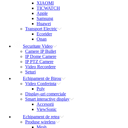
XIAOMI
TICWATCH
Apple
Samsung
Huawei
Transport Electric
Ecorider
Onan
Securitate Video
Camere IP Bullet
IP Dome Camere
IP PTZ Camere
Video Recordere
Seturi
Echipament de Birou
Video Conferinta
Poly
Display-uri comerciale
Smart interactive display
Accesorii
ViewSonic
Echipament de retea
Produse wireless
Mesh