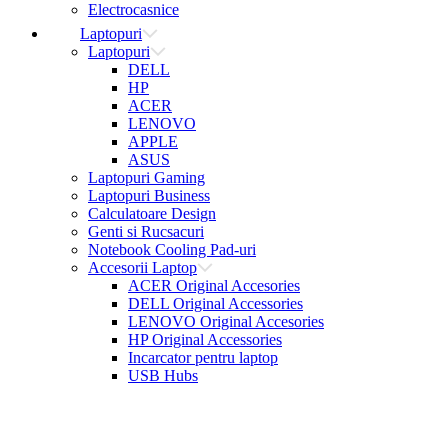
Electrocasnice
Laptopuri
Laptopuri
DELL
HP
ACER
LENOVO
APPLE
ASUS
Laptopuri Gaming
Laptopuri Business
Calculatoare Design
Genti si Rucsacuri
Notebook Cooling Pad-uri
Accesorii Laptop
ACER Original Accesories
DELL Original Accessories
LENOVO Original Accesories
HP Original Accessories
Incarcator pentru laptop
USB Hubs