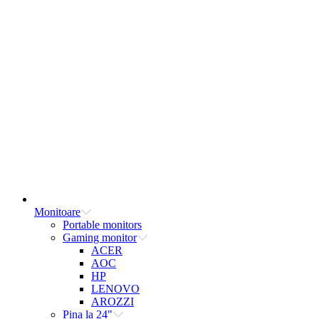
Monitoare
Portable monitors
Gaming monitor
ACER
AOC
HP
LENOVO
AROZZI
Pina la 24"