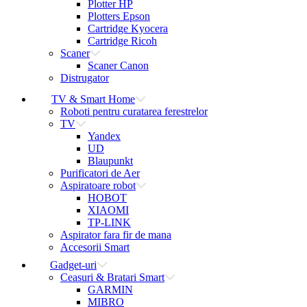
Plotter HP
Plotters Epson
Cartridge Kyocera
Cartridge Ricoh
Scaner
Scaner Canon
Distrugator
TV & Smart Home
Roboti pentru curatarea ferestrelor
TV
Yandex
UD
Blaupunkt
Purificatori de Aer
Aspiratoare robot
HOBOT
XIAOMI
TP-LINK
Aspirator fara fir de mana
Accesorii Smart
Gadget-uri
Ceasuri & Bratari Smart
GARMIN
MIBRO