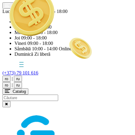
Lucrăm astăzi
Vineri
09:00 - 18:00
Luni
09:00 - 18:00
Marți
09:00 - 18:00
Miercuri
09:00 - 18:00
Joi
09:00 - 18:00
Vineri
09:00 - 18:00
Sâmbătă
10:00 - 14:00 Online
Duminică
Zi liberă
(+373) 79 101 616
|
ro
ru
|
ro
ru
Catalog
✖