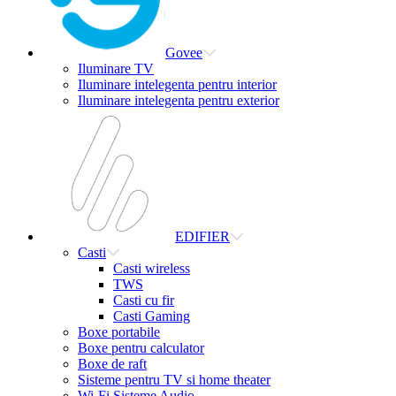
Govee
Iluminare TV
Iluminare intelegenta pentru interior
Iluminare intelegenta pentru exterior
EDIFIER
Casti
Casti wireless
TWS
Casti cu fir
Casti Gaming
Boxe portabile
Boxe pentru calculator
Boxe de raft
Sisteme pentru TV si home theater
Wi-Fi Sisteme Audio