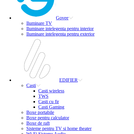
Govee
Iluminare TV
Iluminare intelegenta pentru interior
Iluminare intelegenta pentru exterior
EDIFIER
Casti
Casti wireless
TWS
Casti cu fir
Casti Gaming
Boxe portabile
Boxe pentru calculator
Boxe de raft
Sisteme pentru TV si home theater
Wi-Fi Sisteme Audio