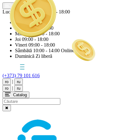
Lucrăm astăzi
Vineri
09:00 - 18:00
Luni
09:00 - 18:00
Marți
09:00 - 18:00
Miercuri
09:00 - 18:00
Joi
09:00 - 18:00
Vineri
09:00 - 18:00
Sâmbătă
10:00 - 14:00 Online
Duminică
Zi liberă
(+373) 79 101 616
|
ro
ru
|
ro
ru
Catalog
✖