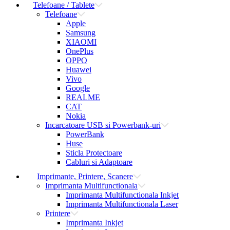
Telefoane / Tablete
Telefoane
Apple
Samsung
XIAOMI
OnePlus
OPPO
Huawei
Vivo
Google
REALME
CAT
Nokia
Incarcatoare USB si Powerbank-uri
PowerBank
Huse
Sticla Protectoare
Cabluri si Adaptoare
Imprimante, Printere, Scanere
Imprimanta Multifunctionala
Imprimanta Multifunctionala Inkjet
Imprimanta Multifunctionala Laser
Printere
Imprimanta Inkjet