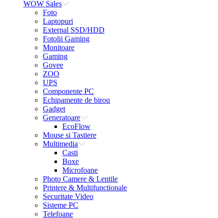
WOW Sales
Foto
Laptopuri
External SSD/HDD
Fotolii Gaming
Monitoare
Gaming
Govee
ZOO
UPS
Componente PC
Echipamente de birou
Gadget
Generatoare
EcoFlow
Mouse si Tastiere
Multimedia
Casti
Boxe
Microfoane
Photo Camere & Lentile
Printere & Multifunctionale
Securitate Video
Sisteme PC
Telefoane