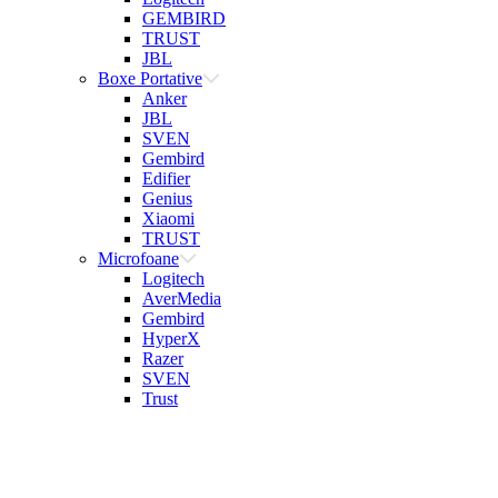
GEMBIRD
TRUST
JBL
Boxe Portative
Anker
JBL
SVEN
Gembird
Edifier
Genius
Xiaomi
TRUST
Microfoane
Logitech
AverMedia
Gembird
HyperX
Razer
SVEN
Trust