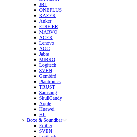
JBL
ONEPLUS
RAZER
Anker
EDIFIER
MARVO
ACER
Lenovo
AOC
Jabra
MIBRO
Logitech
SVEN
Gembird
Plantronics
TRUST
Samsung
SkullCandy
Apple
Huawei
HP
Boxe & Soundbar
Edifier
SVEN
Logitech