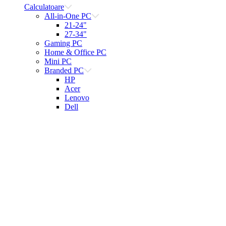
Calculatoare
All-in-One PC
21-24"
27-34"
Gaming PC
Home & Office PC
Mini PC
Branded PC
HP
Acer
Lenovo
Dell