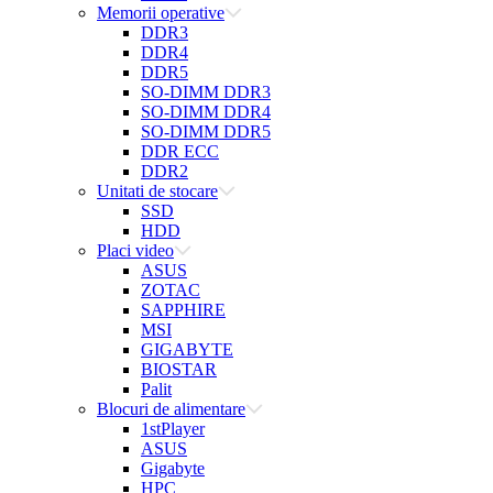
Memorii operative
DDR3
DDR4
DDR5
SO-DIMM DDR3
SO-DIMM DDR4
SO-DIMM DDR5
DDR ECC
DDR2
Unitati de stocare
SSD
HDD
Placi video
ASUS
ZOTAC
SAPPHIRE
MSI
GIGABYTE
BIOSTAR
Palit
Blocuri de alimentare
1stPlayer
ASUS
Gigabyte
HPC