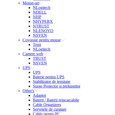
Mouse-uri
NLogitech
NDELL
NHP
NHYPERX
NTRUST
NLENOVO
NSVEN
Covorase pentru mouse
Trust
NLogitech
Camere web
TRUST
NSVEN
UPS
UPS
Baterie pentru UPS
Stabilizator de tensiune
Surge Protector si prelungitor
Other's
Adaptor
Baterii / Baterii reincarcabile
Cable Organizers
Servetele de curatare
Cablu pentru PC