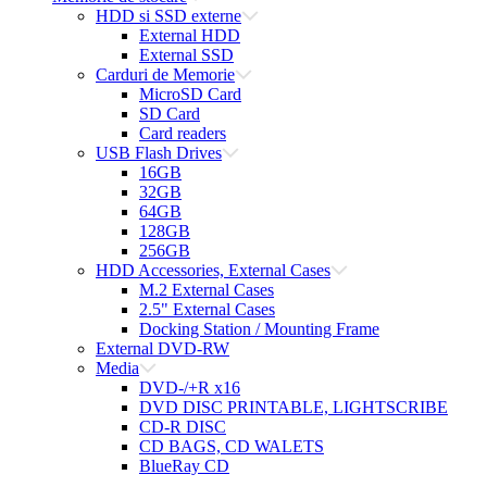
HDD si SSD externe
External HDD
External SSD
Carduri de Memorie
MicroSD Card
SD Card
Card readers
USB Flash Drives
16GB
32GB
64GB
128GB
256GB
HDD Accessories, External Cases
M.2 External Cases
2.5" External Cases
Docking Station / Mounting Frame
External DVD-RW
Media
DVD-/+R x16
DVD DISC PRINTABLE, LIGHTSCRIBE
CD-R DISC
CD BAGS, CD WALETS
BlueRay CD