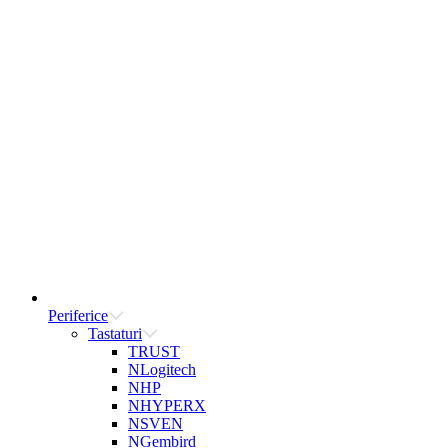
Periferice
Tastaturi
TRUST
NLogitech
NHP
NHYPERX
NSVEN
NGembird