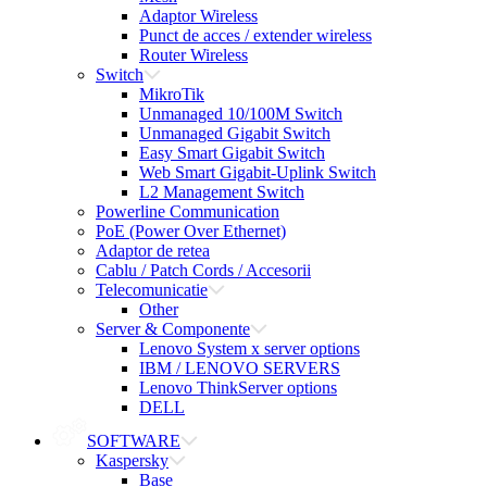
Adaptor Wireless
Punct de acces / extender wireless
Router Wireless
Switch
MikroTik
Unmanaged 10/100M Switch
Unmanaged Gigabit Switch
Easy Smart Gigabit Switch
Web Smart Gigabit-Uplink Switch
L2 Management Switch
Powerline Communication
PoE (Power Over Ethernet)
Adaptor de retea
Cablu / Patch Cords / Accesorii
Telecomunicatie
Other
Server & Componente
Lenovo System x server options
IBM / LENOVO SERVERS
Lenovo ThinkServer options
DELL
SOFTWARE
Kaspersky
Base