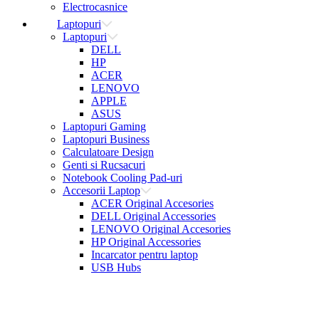
Electrocasnice
Laptopuri
Laptopuri
DELL
HP
ACER
LENOVO
APPLE
ASUS
Laptopuri Gaming
Laptopuri Business
Calculatoare Design
Genti si Rucsacuri
Notebook Cooling Pad-uri
Accesorii Laptop
ACER Original Accesories
DELL Original Accessories
LENOVO Original Accesories
HP Original Accessories
Incarcator pentru laptop
USB Hubs