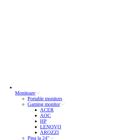
Monitoare
Portable monitors
Gaming monitor
ACER
AOC
HP
LENOVO
AROZZI
Pina la 24"