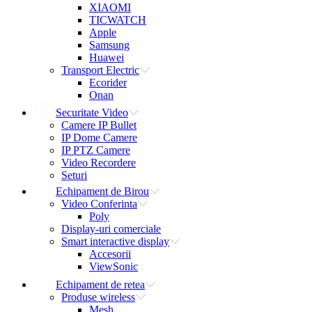
XIAOMI
TICWATCH
Apple
Samsung
Huawei
Transport Electric
Ecorider
Onan
Securitate Video
Camere IP Bullet
IP Dome Camere
IP PTZ Camere
Video Recordere
Seturi
Echipament de Birou
Video Conferinta
Poly
Display-uri comerciale
Smart interactive display
Accesorii
ViewSonic
Echipament de retea
Produse wireless
Mesh