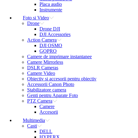
Placa audio
Instrumente
Foto si Video
Drone
Drone DJI
DJI Accessories
Action Camera
DJI OSMO
GOPRO
Camere de imprimare instantanee
Camere Mirrorless
DSLR Cameras
Camere Video
Obiectiv si accesorii pentru obiectiv
Accessorii Canon Photo
Stabilizatore camera
Genti pentru Aparate Foto
PTZ Camera
Camere
Accesorii
Multimedia
Casti
DELL
HYPERX