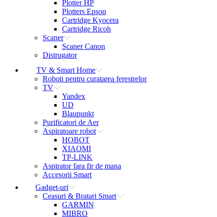
Plotter HP
Plotters Epson
Cartridge Kyocera
Cartridge Ricoh
Scaner
Scaner Canon
Distrugator
TV & Smart Home
Roboti pentru curatarea ferestrelor
TV
Yandex
UD
Blaupunkt
Purificatori de Aer
Aspiratoare robot
HOBOT
XIAOMI
TP-LINK
Aspirator fara fir de mana
Accesorii Smart
Gadget-uri
Ceasuri & Bratari Smart
GARMIN
MIBRO