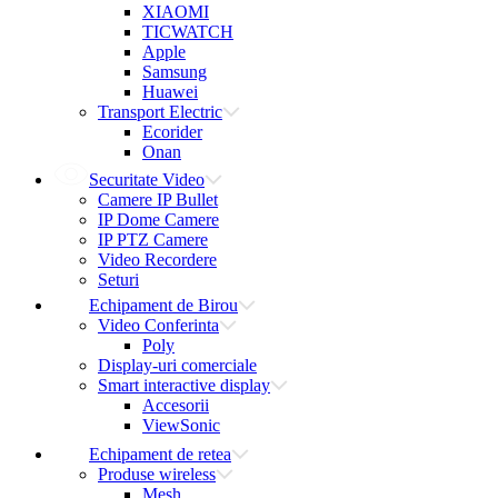
XIAOMI
TICWATCH
Apple
Samsung
Huawei
Transport Electric
Ecorider
Onan
Securitate Video
Camere IP Bullet
IP Dome Camere
IP PTZ Camere
Video Recordere
Seturi
Echipament de Birou
Video Conferinta
Poly
Display-uri comerciale
Smart interactive display
Accesorii
ViewSonic
Echipament de retea
Produse wireless
Mesh