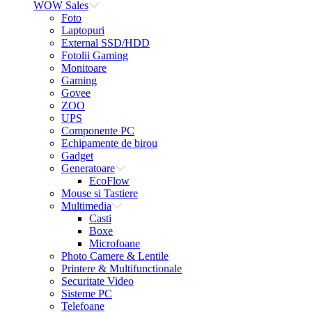
WOW Sales
Foto
Laptopuri
External SSD/HDD
Fotolii Gaming
Monitoare
Gaming
Govee
ZOO
UPS
Componente PC
Echipamente de birou
Gadget
Generatoare
EcoFlow
Mouse si Tastiere
Multimedia
Casti
Boxe
Microfoane
Photo Camere & Lentile
Printere & Multifunctionale
Securitate Video
Sisteme PC
Telefoane