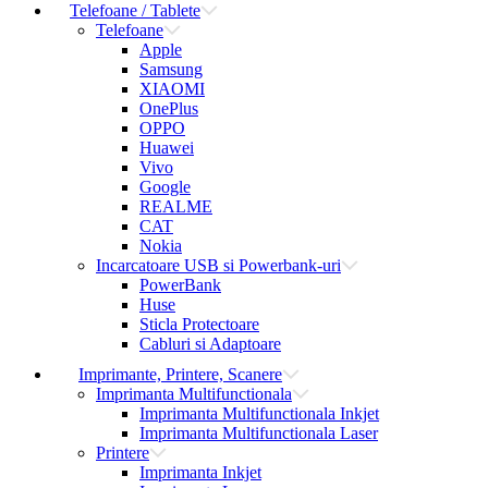
Telefoane / Tablete
Telefoane
Apple
Samsung
XIAOMI
OnePlus
OPPO
Huawei
Vivo
Google
REALME
CAT
Nokia
Incarcatoare USB si Powerbank-uri
PowerBank
Huse
Sticla Protectoare
Cabluri si Adaptoare
Imprimante, Printere, Scanere
Imprimanta Multifunctionala
Imprimanta Multifunctionala Inkjet
Imprimanta Multifunctionala Laser
Printere
Imprimanta Inkjet