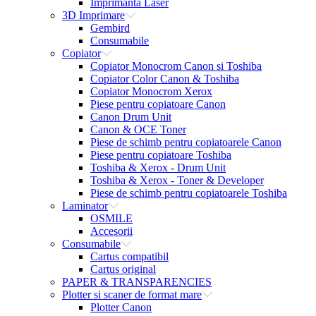
Imprimanta Laser
3D Imprimare
Gembird
Consumabile
Copiator
Copiator Monocrom Canon si Toshiba
Copiator Color Canon & Toshiba
Copiator Monocrom Xerox
Piese pentru copiatoare Canon
Canon Drum Unit
Canon & OCE Toner
Piese de schimb pentru copiatoarele Canon
Piese pentru copiatoare Toshiba
Toshiba & Xerox - Drum Unit
Toshiba & Xerox - Toner & Developer
Piese de schimb pentru copiatoarele Toshiba
Laminator
OSMILE
Accesorii
Consumabile
Cartus compatibil
Cartus original
PAPER & TRANSPARENCIES
Plotter si scaner de format mare
Plotter Canon