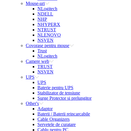
Mouse-uri
NLogitech
NDELL
NHP
NHYPERX
NTRUST
NLENOVO
NSVEN
Covorase pentru mouse
Trust
NLogitech
Camere web
TRUST
NSVEN
UPS
UPS
Baterie pentru UPS
Stabilizator de tensiune
Surge Protector si prelungitor
Other's
Adaptor
Baterii / Baterii reincarcabile
Cable Organizers
Servetele de curatare
Cablu pentru PC