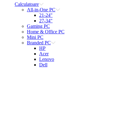
Calculatoare
All-in-One PC
21-24"
27-34"
Gaming PC
Home & Office PC
Mini PC
Branded PC
HP
Acer
Lenovo
Dell