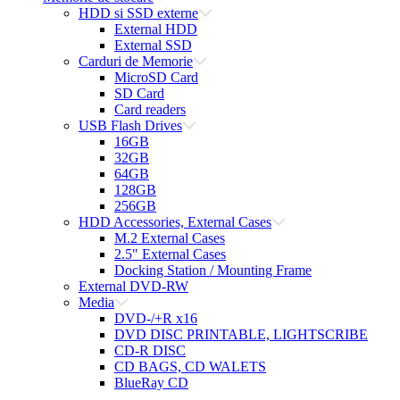
HDD si SSD externe
External HDD
External SSD
Carduri de Memorie
MicroSD Card
SD Card
Card readers
USB Flash Drives
16GB
32GB
64GB
128GB
256GB
HDD Accessories, External Cases
M.2 External Cases
2.5" External Cases
Docking Station / Mounting Frame
External DVD-RW
Media
DVD-/+R x16
DVD DISC PRINTABLE, LIGHTSCRIBE
CD-R DISC
CD BAGS, CD WALETS
BlueRay CD