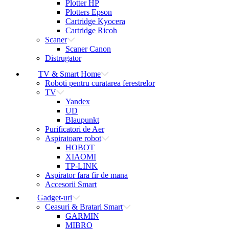
Plotter HP
Plotters Epson
Cartridge Kyocera
Cartridge Ricoh
Scaner
Scaner Canon
Distrugator
TV & Smart Home
Roboti pentru curatarea ferestrelor
TV
Yandex
UD
Blaupunkt
Purificatori de Aer
Aspiratoare robot
HOBOT
XIAOMI
TP-LINK
Aspirator fara fir de mana
Accesorii Smart
Gadget-uri
Ceasuri & Bratari Smart
GARMIN
MIBRO