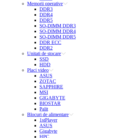
Memorii operative
DDR3
DDR4
DDR5
SO-DIMM DDR3
SO-DIMM DDR4
SO-DIMM DDR5
DDR ECC
DDR2
Unitati de stocare
SSD
HDD
Placi video
ASUS
ZOTAC
SAPPHIRE
MSI
GIGABYTE
BIOSTAR
Palit
Blocuri de alimentare
1stPlayer
ASUS
Gigabyte
HPC