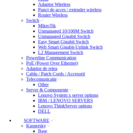
Adaptor Wireless
Punct de acces / extender wireless
Router Wireless
Switch
MikroTik
Unmanaged 10/100M Switch
Unmanaged Gigabit Switch
Easy Smart Gigabit Switch
Web Smart Gigabit-Uplink Switch
L2 Management Switch
Powerline Communication
PoE (Power Over Ethernet)
Adaptor de retea
Cablu / Patch Cords / Accesorii
Telecomunicatie
Other
Server & Componente
Lenovo System x server options
IBM / LENOVO SERVERS
Lenovo ThinkServer options
DELL
SOFTWARE
Kaspersky
Base