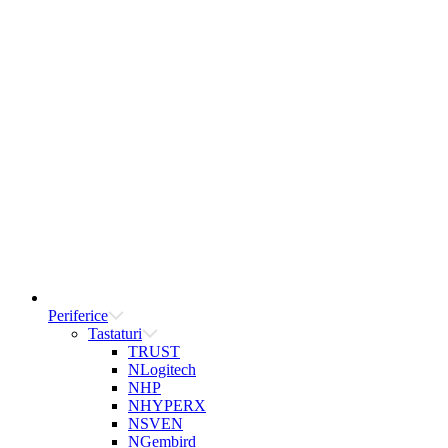
Periferice
Tastaturi
TRUST
NLogitech
NHP
NHYPERX
NSVEN
NGembird