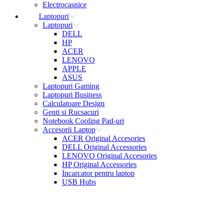
Electrocasnice
Laptopuri
Laptopuri
DELL
HP
ACER
LENOVO
APPLE
ASUS
Laptopuri Gaming
Laptopuri Business
Calculatoare Design
Genti si Rucsacuri
Notebook Cooling Pad-uri
Accesorii Laptop
ACER Original Accesories
DELL Original Accessories
LENOVO Original Accesories
HP Original Accessories
Incarcator pentru laptop
USB Hubs