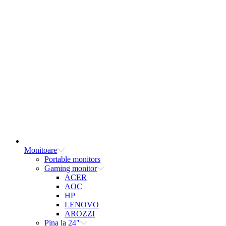
Monitoare
Portable monitors
Gaming monitor
ACER
AOC
HP
LENOVO
AROZZI
Pina la 24"