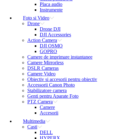
Placa audio
Instrumente
Foto si Video
Drone
Drone DJI
DJI Accessories
Action Camera
DJI OSMO
GOPRO
Camere de imprimare instantanee
Camere Mirrorless
DSLR Cameras
Camere Video
Obiectiv si accesorii pentru obiectiv
Accessorii Canon Photo
Stabilizatore camera
Genti pentru Aparate Foto
PTZ Camera
Camere
Accesorii
Multimedia
Casti
DELL
HYPERX