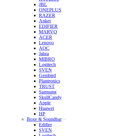
JBL
ONEPLUS
RAZER
Anker
EDIFIER
MARVO
ACER
Lenovo
AOC
Jabra
MIBRO
Logitech
SVEN
Gembird
Plantronics
TRUST
Samsung
SkullCandy
Apple
Huawei
HP
Boxe & Soundbar
Edifier
SVEN
Logitech