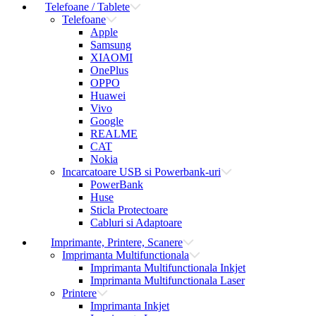
Telefoane / Tablete
Telefoane
Apple
Samsung
XIAOMI
OnePlus
OPPO
Huawei
Vivo
Google
REALME
CAT
Nokia
Incarcatoare USB si Powerbank-uri
PowerBank
Huse
Sticla Protectoare
Cabluri si Adaptoare
Imprimante, Printere, Scanere
Imprimanta Multifunctionala
Imprimanta Multifunctionala Inkjet
Imprimanta Multifunctionala Laser
Printere
Imprimanta Inkjet