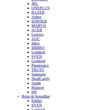
JBL
ONEPLUS
RAZER
Anker
EDIFIER
MARVO
ACER
Lenovo
AOC
Jabra
MIBRO
Logitech
SVEN
Gembird
Plantronics
TRUST
Samsung
SkullCandy
Apple
Huawei
HP
Boxe & Soundbar
Edifier
SVEN
Logitech