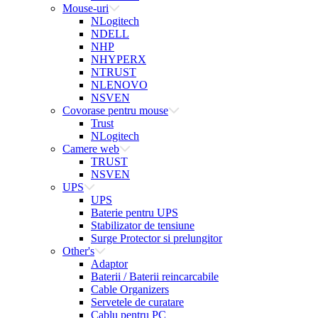
Mouse-uri
NLogitech
NDELL
NHP
NHYPERX
NTRUST
NLENOVO
NSVEN
Covorase pentru mouse
Trust
NLogitech
Camere web
TRUST
NSVEN
UPS
UPS
Baterie pentru UPS
Stabilizator de tensiune
Surge Protector si prelungitor
Other's
Adaptor
Baterii / Baterii reincarcabile
Cable Organizers
Servetele de curatare
Cablu pentru PC