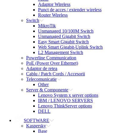
Adaptor Wireless
Punct de acces / extender wireless
Router Wireless
Switch
MikroTik
Unmanaged 10/100M Switch
Unmanaged Gigabit Switch
Easy Smart Gigabit Switch
Web Smart Gigabit-Uplink Switch
L2 Management Switch
Powerline Communication
PoE (Power Over Ethernet)
Adaptor de retea
Cablu / Patch Cords / Accesorii
Telecomunicatie
Other
Server & Componente
Lenovo System x server options
IBM / LENOVO SERVERS
Lenovo ThinkServer options
DELL
SOFTWARE
Kaspersky
Base