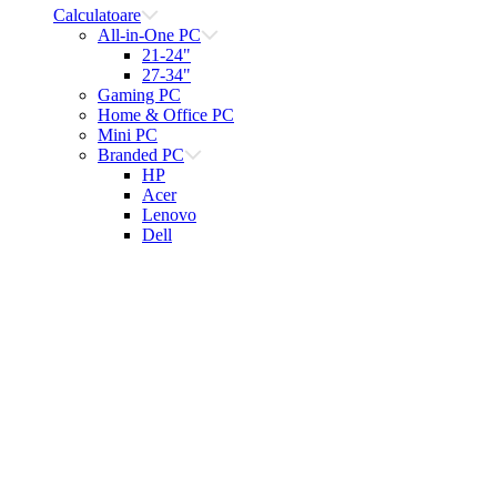
Calculatoare
All-in-One PC
21-24"
27-34"
Gaming PC
Home & Office PC
Mini PC
Branded PC
HP
Acer
Lenovo
Dell