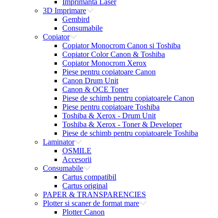
Imprimanta Laser
3D Imprimare
Gembird
Consumabile
Copiator
Copiator Monocrom Canon si Toshiba
Copiator Color Canon & Toshiba
Copiator Monocrom Xerox
Piese pentru copiatoare Canon
Canon Drum Unit
Canon & OCE Toner
Piese de schimb pentru copiatoarele Canon
Piese pentru copiatoare Toshiba
Toshiba & Xerox - Drum Unit
Toshiba & Xerox - Toner & Developer
Piese de schimb pentru copiatoarele Toshiba
Laminator
OSMILE
Accesorii
Consumabile
Cartus compatibil
Cartus original
PAPER & TRANSPARENCIES
Plotter si scaner de format mare
Plotter Canon