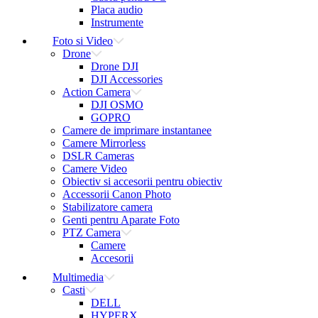
Placa audio
Instrumente
Foto si Video
Drone
Drone DJI
DJI Accessories
Action Camera
DJI OSMO
GOPRO
Camere de imprimare instantanee
Camere Mirrorless
DSLR Cameras
Camere Video
Obiectiv si accesorii pentru obiectiv
Accessorii Canon Photo
Stabilizatore camera
Genti pentru Aparate Foto
PTZ Camera
Camere
Accesorii
Multimedia
Casti
DELL
HYPERX