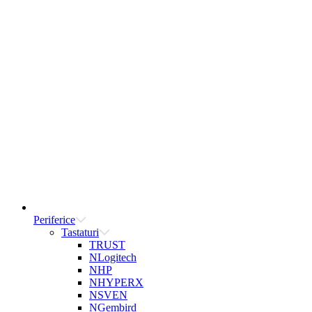
Periferice
Tastaturi
TRUST
NLogitech
NHP
NHYPERX
NSVEN
NGembird