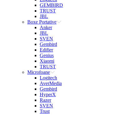
GEMBIRD
TRUST
JBL
Boxe Portative
Anker
JBL
SVEN
Gembird
Edifier
Genius
Xiaomi
TRUST
Microfoane
Logitech
AverMedia
Gembird
HyperX
Razer
SVEN
Trust