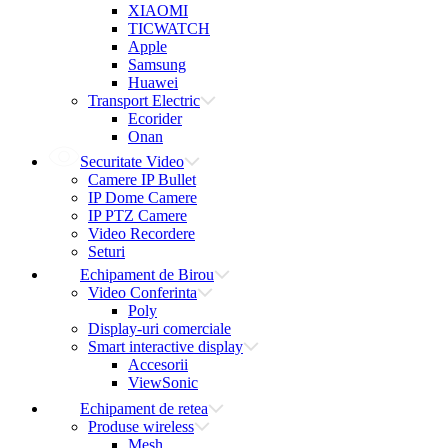
XIAOMI
TICWATCH
Apple
Samsung
Huawei
Transport Electric
Ecorider
Onan
Securitate Video
Camere IP Bullet
IP Dome Camere
IP PTZ Camere
Video Recordere
Seturi
Echipament de Birou
Video Conferinta
Poly
Display-uri comerciale
Smart interactive display
Accesorii
ViewSonic
Echipament de retea
Produse wireless
Mesh