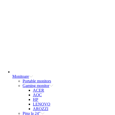
Monitoare
Portable monitors
Gaming monitor
ACER
AOC
HP
LENOVO
AROZZI
Pina la 24"