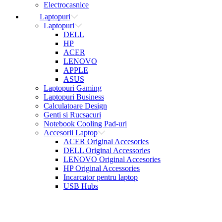
Electrocasnice
Laptopuri
Laptopuri
DELL
HP
ACER
LENOVO
APPLE
ASUS
Laptopuri Gaming
Laptopuri Business
Calculatoare Design
Genti si Rucsacuri
Notebook Cooling Pad-uri
Accesorii Laptop
ACER Original Accesories
DELL Original Accessories
LENOVO Original Accesories
HP Original Accessories
Incarcator pentru laptop
USB Hubs