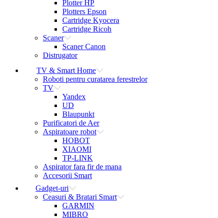
Plotter HP
Plotters Epson
Cartridge Kyocera
Cartridge Ricoh
Scaner
Scaner Canon
Distrugator
TV & Smart Home
Roboti pentru curatarea ferestrelor
TV
Yandex
UD
Blaupunkt
Purificatori de Aer
Aspiratoare robot
HOBOT
XIAOMI
TP-LINK
Aspirator fara fir de mana
Accesorii Smart
Gadget-uri
Ceasuri & Bratari Smart
GARMIN
MIBRO