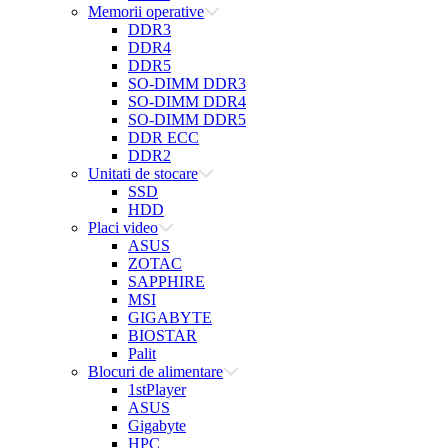
Memorii operative
DDR3
DDR4
DDR5
SO-DIMM DDR3
SO-DIMM DDR4
SO-DIMM DDR5
DDR ECC
DDR2
Unitati de stocare
SSD
HDD
Placi video
ASUS
ZOTAC
SAPPHIRE
MSI
GIGABYTE
BIOSTAR
Palit
Blocuri de alimentare
1stPlayer
ASUS
Gigabyte
HPC