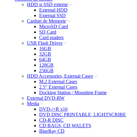
HDD si SSD externe
External HDD
External SSD
Carduri de Memorie
MicroSD Card
SD Card
Card readers
USB Flash Drives
16GB
32GB
64GB
128GB
256GB
HDD Accessories, External Cases
M.2 External Cases
2.5" External Cases
Docking Station / Mounting Frame
External DVD-RW
Media
DVD-/+R x16
DVD DISC PRINTABLE, LIGHTSCRIBE
CD-R DISC
CD BAGS, CD WALETS
BlueRay CD