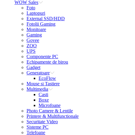
WOW Sales
Foto
Laptopuri
External SSD/HDD
Fotolii Gaming
Monitoare
Gaming
Govee
ZOO
UPS
Componente PC
Echipamente de birou
Gadget
Generatoare
EcoFlow
Mouse si Tastiere
Multimedia
Casti
Boxe
Microfoane
Photo Camere & Lentile
Printere & Multifunctionale
Securitate Video
Sisteme PC
Telefoane