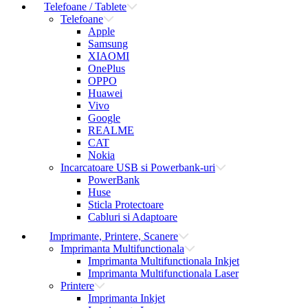
Telefoane / Tablete
Telefoane
Apple
Samsung
XIAOMI
OnePlus
OPPO
Huawei
Vivo
Google
REALME
CAT
Nokia
Incarcatoare USB si Powerbank-uri
PowerBank
Huse
Sticla Protectoare
Cabluri si Adaptoare
Imprimante, Printere, Scanere
Imprimanta Multifunctionala
Imprimanta Multifunctionala Inkjet
Imprimanta Multifunctionala Laser
Printere
Imprimanta Inkjet