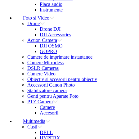
Placa audio
Instrumente
Foto si Video
Drone
Drone DJI
DJI Accessories
Action Camera
DJI OSMO
GOPRO
Camere de imprimare instantanee
Camere Mirrorless
DSLR Cameras
Camere Video
Obiectiv si accesorii pentru obiectiv
Accessorii Canon Photo
Stabilizatore camera
Genti pentru Aparate Foto
PTZ Camera
Camere
Accesorii
Multimedia
Casti
DELL
HYPERX