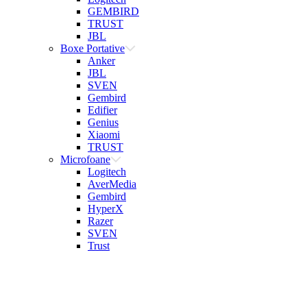
GEMBIRD
TRUST
JBL
Boxe Portative
Anker
JBL
SVEN
Gembird
Edifier
Genius
Xiaomi
TRUST
Microfoane
Logitech
AverMedia
Gembird
HyperX
Razer
SVEN
Trust