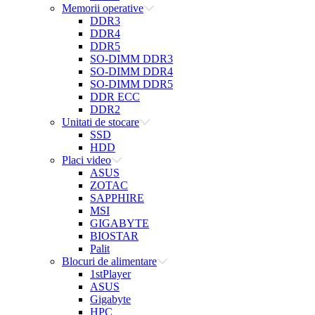
Memorii operative
DDR3
DDR4
DDR5
SO-DIMM DDR3
SO-DIMM DDR4
SO-DIMM DDR5
DDR ECC
DDR2
Unitati de stocare
SSD
HDD
Placi video
ASUS
ZOTAC
SAPPHIRE
MSI
GIGABYTE
BIOSTAR
Palit
Blocuri de alimentare
1stPlayer
ASUS
Gigabyte
HPC