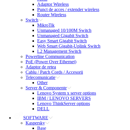
Adaptor Wireless
Punct de acces / extender wireless
Router Wireless
Switch
MikroTik
Unmanaged 10/100M Switch
Unmanaged Gigabit Switch
Easy Smart Gigabit Switch
Web Smart Gigabit-Uplink Switch
L2 Management Switch
Powerline Communication
PoE (Power Over Ethernet)
Adaptor de retea
Cablu / Patch Cords / Accesorii
Telecomunicatie
Other
Server & Componente
Lenovo System x server options
IBM / LENOVO SERVERS
Lenovo ThinkServer options
DELL
SOFTWARE
Kaspersky
Base