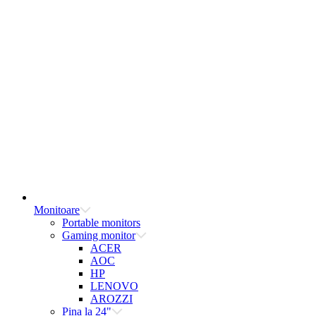
Monitoare
Portable monitors
Gaming monitor
ACER
AOC
HP
LENOVO
AROZZI
Pina la 24"