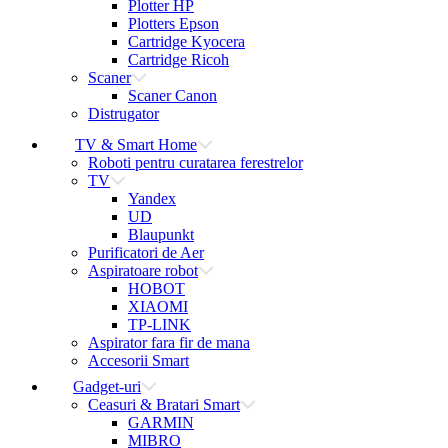
Plotter HP
Plotters Epson
Cartridge Kyocera
Cartridge Ricoh
Scaner
Scaner Canon
Distrugator
TV & Smart Home
Roboti pentru curatarea ferestrelor
TV
Yandex
UD
Blaupunkt
Purificatori de Aer
Aspiratoare robot
HOBOT
XIAOMI
TP-LINK
Aspirator fara fir de mana
Accesorii Smart
Gadget-uri
Ceasuri & Bratari Smart
GARMIN
MIBRO