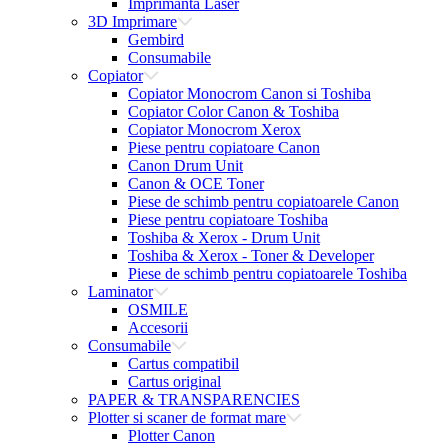
Imprimanta Laser
3D Imprimare
Gembird
Consumabile
Copiator
Copiator Monocrom Canon si Toshiba
Copiator Color Canon & Toshiba
Copiator Monocrom Xerox
Piese pentru copiatoare Canon
Canon Drum Unit
Canon & OCE Toner
Piese de schimb pentru copiatoarele Canon
Piese pentru copiatoare Toshiba
Toshiba & Xerox - Drum Unit
Toshiba & Xerox - Toner & Developer
Piese de schimb pentru copiatoarele Toshiba
Laminator
OSMILE
Accesorii
Consumabile
Cartus compatibil
Cartus original
PAPER & TRANSPARENCIES
Plotter si scaner de format mare
Plotter Canon