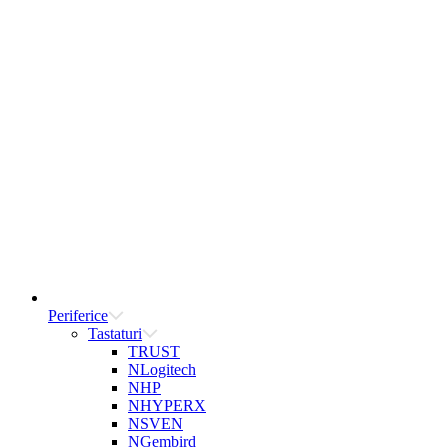
Periferice
Tastaturi
TRUST
NLogitech
NHP
NHYPERX
NSVEN
NGembird