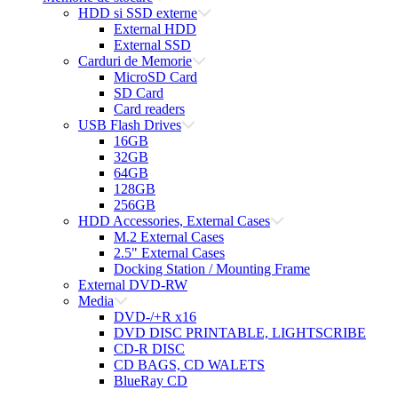
HDD si SSD externe
External HDD
External SSD
Carduri de Memorie
MicroSD Card
SD Card
Card readers
USB Flash Drives
16GB
32GB
64GB
128GB
256GB
HDD Accessories, External Cases
M.2 External Cases
2.5" External Cases
Docking Station / Mounting Frame
External DVD-RW
Media
DVD-/+R x16
DVD DISC PRINTABLE, LIGHTSCRIBE
CD-R DISC
CD BAGS, CD WALETS
BlueRay CD