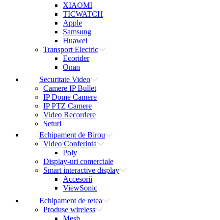
XIAOMI
TICWATCH
Apple
Samsung
Huawei
Transport Electric
Ecorider
Onan
Securitate Video
Camere IP Bullet
IP Dome Camere
IP PTZ Camere
Video Recordere
Seturi
Echipament de Birou
Video Conferinta
Poly
Display-uri comerciale
Smart interactive display
Accesorii
ViewSonic
Echipament de retea
Produse wireless
Mesh