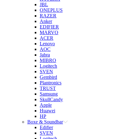
JBL
ONEPLUS
RAZER
Anker
EDIFIER
MARVO
ACER
Lenovo
AOC
Jabra
MIBRO
Logitech
SVEN
Gembird
Plantronics
TRUST
Samsung
SkullCandy
Apple
Huawei
HP
Boxe & Soundbar
Edifier
SVEN
Logitech