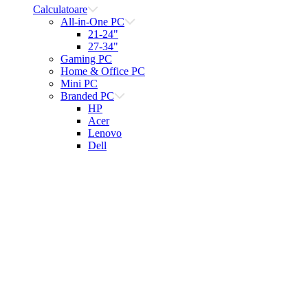
Calculatoare
All-in-One PC
21-24"
27-34"
Gaming PC
Home & Office PC
Mini PC
Branded PC
HP
Acer
Lenovo
Dell