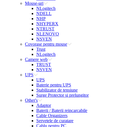
Mouse-uri
NLogitech
NDELL
NHP
NHYPERX
NTRUST
NLENOVO
NSVEN
Covorase pentru mouse
Trust
NLogitech
Camere web
TRUST
NSVEN
UPS
UPS
Baterie pentru UPS
Stabilizator de tensiune
Surge Protector si prelungitor
Other's
Adaptor
Baterii / Baterii reincarcabile
Cable Organizers
Servetele de curatare
Cablu pentru PC