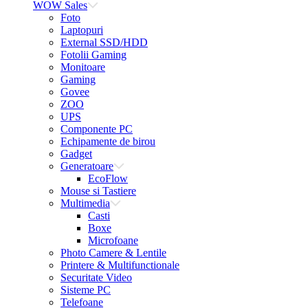
WOW Sales
Foto
Laptopuri
External SSD/HDD
Fotolii Gaming
Monitoare
Gaming
Govee
ZOO
UPS
Componente PC
Echipamente de birou
Gadget
Generatoare
EcoFlow
Mouse si Tastiere
Multimedia
Casti
Boxe
Microfoane
Photo Camere & Lentile
Printere & Multifunctionale
Securitate Video
Sisteme PC
Telefoane