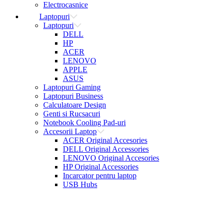
Electrocasnice
Laptopuri
Laptopuri
DELL
HP
ACER
LENOVO
APPLE
ASUS
Laptopuri Gaming
Laptopuri Business
Calculatoare Design
Genti si Rucsacuri
Notebook Cooling Pad-uri
Accesorii Laptop
ACER Original Accesories
DELL Original Accessories
LENOVO Original Accesories
HP Original Accessories
Incarcator pentru laptop
USB Hubs