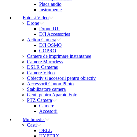
Placa audio
Instrumente
Foto si Video
Drone
Drone DJI
DJI Accessories
Action Camera
DJI OSMO
GOPRO
Camere de imprimare instantanee
Camere Mirrorless
DSLR Cameras
Camere Video
Obiectiv si accesorii pentru obiectiv
Accessorii Canon Photo
Stabilizatore camera
Genti pentru Aparate Foto
PTZ Camera
Camere
Accesorii
Multimedia
Casti
DELL
HYPERX