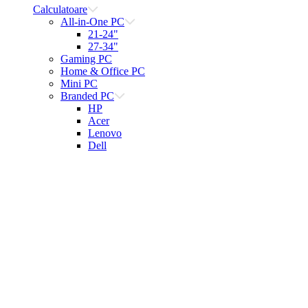
Calculatoare
All-in-One PC
21-24"
27-34"
Gaming PC
Home & Office PC
Mini PC
Branded PC
HP
Acer
Lenovo
Dell