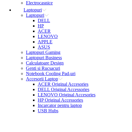
Electrocasnice
Laptopuri
Laptopuri
DELL
HP
ACER
LENOVO
APPLE
ASUS
Laptopuri Gaming
Laptopuri Business
Calculatoare Design
Genti si Rucsacuri
Notebook Cooling Pad-uri
Accesorii Laptop
ACER Original Accesories
DELL Original Accessories
LENOVO Original Accesories
HP Original Accessories
Incarcator pentru laptop
USB Hubs