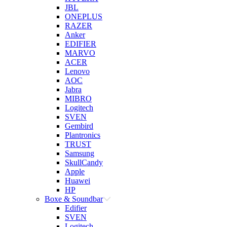
JBL
ONEPLUS
RAZER
Anker
EDIFIER
MARVO
ACER
Lenovo
AOC
Jabra
MIBRO
Logitech
SVEN
Gembird
Plantronics
TRUST
Samsung
SkullCandy
Apple
Huawei
HP
Boxe & Soundbar
Edifier
SVEN
Logitech