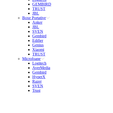
GEMBIRD
TRUST
JBL
Boxe Portative
Anker
JBL
SVEN
Gembird
Edifier
Genius
Xiaomi
TRUST
Microfoane
Logitech
AverMedia
Gembird
HyperX
Razer
SVEN
Trust