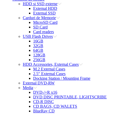
HDD si SSD externe
External HDD
External SSD
Carduri de Memorie
MicroSD Card
SD Card
Card readers
USB Flash Drives
16GB
32GB
64GB
128GB
256GB
HDD Accessories, External Cases
M.2 External Cases
2.5" External Cases
Docking Station / Mounting Frame
External DVD-RW
Media
DVD-/+R x16
DVD DISC PRINTABLE, LIGHTSCRIBE
CD-R DISC
CD BAGS, CD WALETS
BlueRay CD