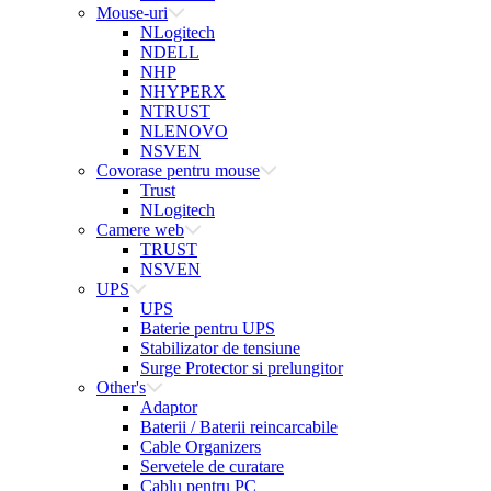
Mouse-uri
NLogitech
NDELL
NHP
NHYPERX
NTRUST
NLENOVO
NSVEN
Covorase pentru mouse
Trust
NLogitech
Camere web
TRUST
NSVEN
UPS
UPS
Baterie pentru UPS
Stabilizator de tensiune
Surge Protector si prelungitor
Other's
Adaptor
Baterii / Baterii reincarcabile
Cable Organizers
Servetele de curatare
Cablu pentru PC