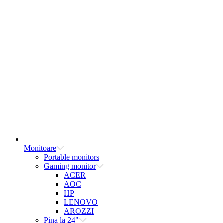
Monitoare
Portable monitors
Gaming monitor
ACER
AOC
HP
LENOVO
AROZZI
Pina la 24"