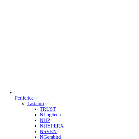
Periferice
Tastaturi
TRUST
NLogitech
NHP
NHYPERX
NSVEN
NGembird