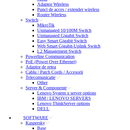
Adaptor Wireless
Punct de acces / extender wireless
Router Wireless
Switch
MikroTik
Unmanaged 10/100M Switch
Unmanaged Gigabit Switch
Easy Smart Gigabit Switch
Web Smart Gigabit-Uplink Switch
L2 Management Switch
Powerline Communication
PoE (Power Over Ethernet)
Adaptor de retea
Cablu / Patch Cords / Accesorii
Telecomunicatie
Other
Server & Componente
Lenovo System x server options
IBM / LENOVO SERVERS
Lenovo ThinkServer options
DELL
SOFTWARE
Kaspersky
Base