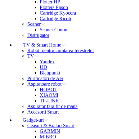
Plotter HP
Plotters Epson
Cartridge Kyocera
Cartridge Ricoh
Scaner
Scaner Canon
Distrugator
TV & Smart Home
Roboti pentru curatarea ferestrelor
TV
Yandex
UD
Blaupunkt
Purificatori de Aer
Aspiratoare robot
HOBOT
XIAOMI
TP-LINK
Aspirator fara fir de mana
Accesorii Smart
Gadget-uri
Ceasuri & Bratari Smart
GARMIN
MIBRO