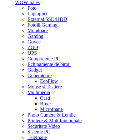
WOW Sales
Foto
Laptopuri
External SSD/HDD
Fotolii Gaming
Monitoare
Gaming
Govee
ZOO
UPS
Componente PC
Echipamente de birou
Gadget
Generatoare
EcoFlow
Mouse si Tastiere
Multimedia
Casti
Boxe
Microfoane
Photo Camere & Lentile
Printere & Multifunctionale
Securitate Video
Sisteme PC
Telefoane