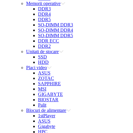
Memorii operative
DDR3
DDR4
DDR5
SO-DIMM DDR3
SO-DIMM DDR4
SO-DIMM DDR5
DDR ECC
DDR2
Unitati de stocare
SSD
HDD
Placi video
ASUS
ZOTAC
SAPPHIRE
MSI
GIGABYTE
BIOSTAR
Palit
Blocuri de alimentare
1stPlayer
ASUS
Gigabyte
HPC