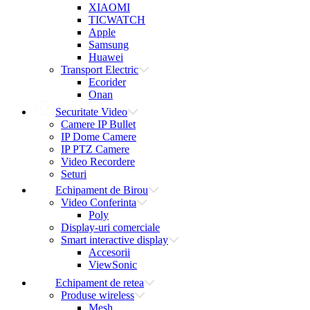
XIAOMI
TICWATCH
Apple
Samsung
Huawei
Transport Electric
Ecorider
Onan
Securitate Video
Camere IP Bullet
IP Dome Camere
IP PTZ Camere
Video Recordere
Seturi
Echipament de Birou
Video Conferinta
Poly
Display-uri comerciale
Smart interactive display
Accesorii
ViewSonic
Echipament de retea
Produse wireless
Mesh