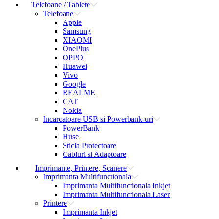
Telefoane / Tablete
Telefoane
Apple
Samsung
XIAOMI
OnePlus
OPPO
Huawei
Vivo
Google
REALME
CAT
Nokia
Incarcatoare USB si Powerbank-uri
PowerBank
Huse
Sticla Protectoare
Cabluri si Adaptoare
Imprimante, Printere, Scanere
Imprimanta Multifunctionala
Imprimanta Multifunctionala Inkjet
Imprimanta Multifunctionala Laser
Printere
Imprimanta Inkjet