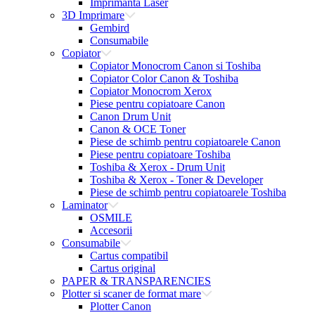
Imprimanta Laser
3D Imprimare
Gembird
Consumabile
Copiator
Copiator Monocrom Canon si Toshiba
Copiator Color Canon & Toshiba
Copiator Monocrom Xerox
Piese pentru copiatoare Canon
Canon Drum Unit
Canon & OCE Toner
Piese de schimb pentru copiatoarele Canon
Piese pentru copiatoare Toshiba
Toshiba & Xerox - Drum Unit
Toshiba & Xerox - Toner & Developer
Piese de schimb pentru copiatoarele Toshiba
Laminator
OSMILE
Accesorii
Consumabile
Cartus compatibil
Cartus original
PAPER & TRANSPARENCIES
Plotter si scaner de format mare
Plotter Canon