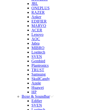
JBL
ONEPLUS
RAZER
Anker
EDIFIER
MARVO
ACER
Lenovo
AOC
Jabra
MIBRO
Logitech
SVEN
Gembird
Plantronics
TRUST
Samsung
SkullCandy
Apple
Huawei
HP
Boxe & Soundbar
Edifier
SVEN
Logitech