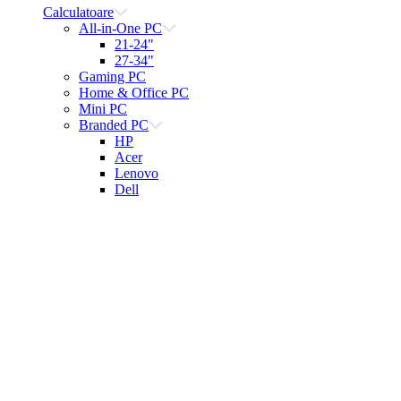
Calculatoare
All-in-One PC
21-24"
27-34"
Gaming PC
Home & Office PC
Mini PC
Branded PC
HP
Acer
Lenovo
Dell