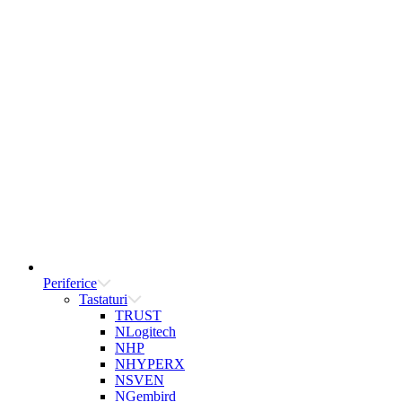
Periferice
Tastaturi
TRUST
NLogitech
NHP
NHYPERX
NSVEN
NGembird