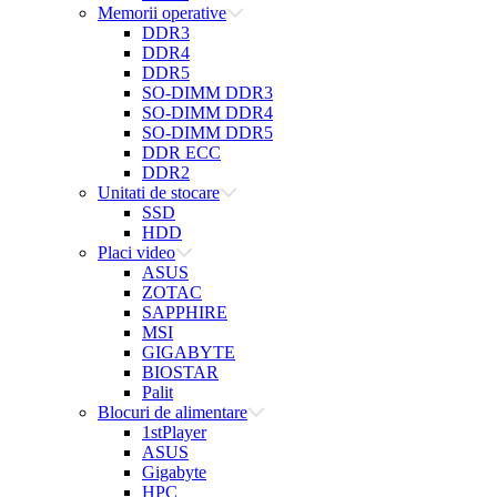
Memorii operative
DDR3
DDR4
DDR5
SO-DIMM DDR3
SO-DIMM DDR4
SO-DIMM DDR5
DDR ECC
DDR2
Unitati de stocare
SSD
HDD
Placi video
ASUS
ZOTAC
SAPPHIRE
MSI
GIGABYTE
BIOSTAR
Palit
Blocuri de alimentare
1stPlayer
ASUS
Gigabyte
HPC