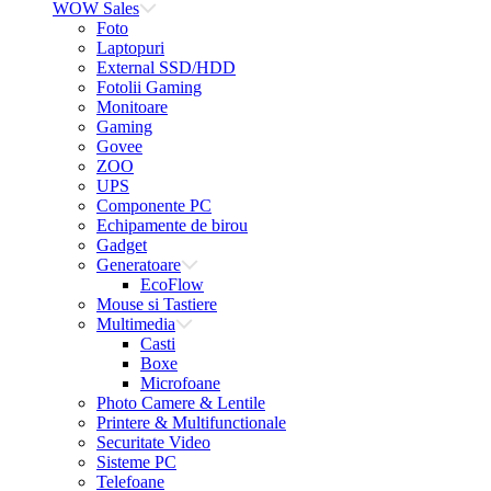
WOW Sales
Foto
Laptopuri
External SSD/HDD
Fotolii Gaming
Monitoare
Gaming
Govee
ZOO
UPS
Componente PC
Echipamente de birou
Gadget
Generatoare
EcoFlow
Mouse si Tastiere
Multimedia
Casti
Boxe
Microfoane
Photo Camere & Lentile
Printere & Multifunctionale
Securitate Video
Sisteme PC
Telefoane