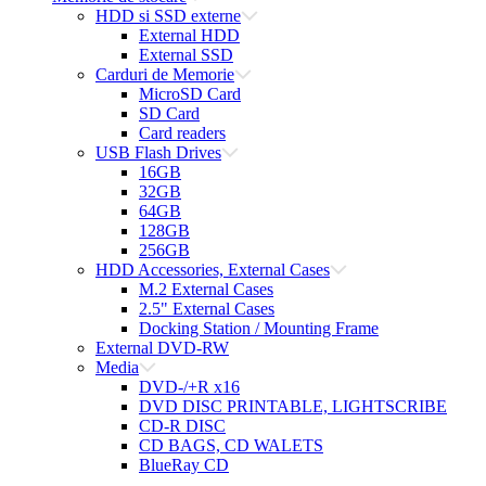
HDD si SSD externe
External HDD
External SSD
Carduri de Memorie
MicroSD Card
SD Card
Card readers
USB Flash Drives
16GB
32GB
64GB
128GB
256GB
HDD Accessories, External Cases
M.2 External Cases
2.5" External Cases
Docking Station / Mounting Frame
External DVD-RW
Media
DVD-/+R x16
DVD DISC PRINTABLE, LIGHTSCRIBE
CD-R DISC
CD BAGS, CD WALETS
BlueRay CD