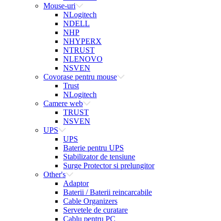
Mouse-uri
NLogitech
NDELL
NHP
NHYPERX
NTRUST
NLENOVO
NSVEN
Covorase pentru mouse
Trust
NLogitech
Camere web
TRUST
NSVEN
UPS
UPS
Baterie pentru UPS
Stabilizator de tensiune
Surge Protector si prelungitor
Other's
Adaptor
Baterii / Baterii reincarcabile
Cable Organizers
Servetele de curatare
Cablu pentru PC