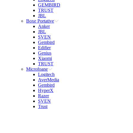
GEMBIRD
TRUST
JBL
Boxe Portative
Anker
JBL
SVEN
Gembird
Edifier
Genius
Xiaomi
TRUST
Microfoane
Logitech
AverMedia
Gembird
HyperX
Razer
SVEN
Trust