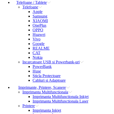
Telefoane / Tablete
Telefoane
Apple
Samsung
XIAOMI
OnePlus
OPPO
Huawei
Vivo
Google
REALME
CAT
Nokia
Incarcatoare USB si Powerbank-uri
PowerBank
Huse
Sticla Protectoare
Cabluri si Adaptoare
Imprimante, Printere, Scanere
Imprimanta Multifunctionala
Imprimanta Multifunctionala Inkjet
Imprimanta Multifunctionala Laser
Printere
Imprimanta Inkjet