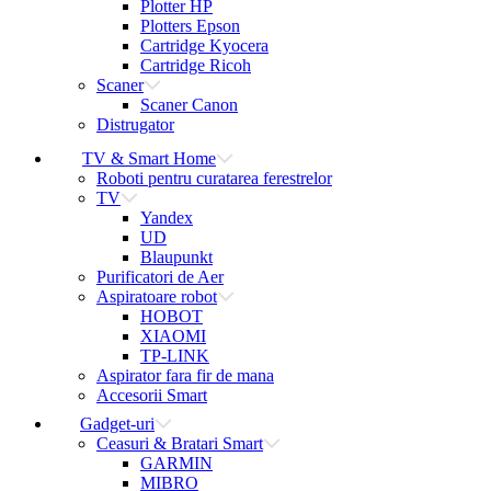
Plotter HP
Plotters Epson
Cartridge Kyocera
Cartridge Ricoh
Scaner
Scaner Canon
Distrugator
TV & Smart Home
Roboti pentru curatarea ferestrelor
TV
Yandex
UD
Blaupunkt
Purificatori de Aer
Aspiratoare robot
HOBOT
XIAOMI
TP-LINK
Aspirator fara fir de mana
Accesorii Smart
Gadget-uri
Ceasuri & Bratari Smart
GARMIN
MIBRO