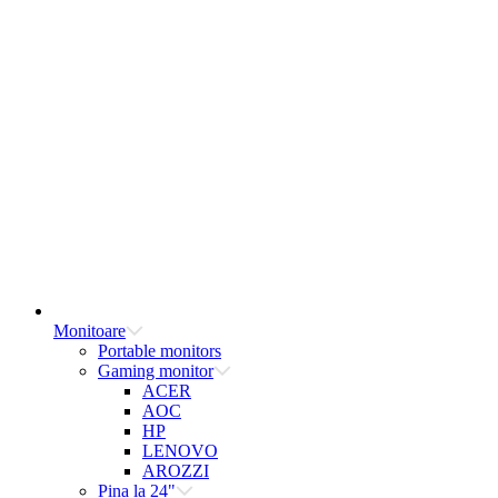
Monitoare
Portable monitors
Gaming monitor
ACER
AOC
HP
LENOVO
AROZZI
Pina la 24"