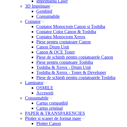
Imprimanta Laser
3D Imprimare
Gembird
Consumabile
Copiator
Copiator Monocrom Canon si Toshiba
Copiator Color Canon & Toshiba
Copiator Monocrom Xerox
Piese pentru copiatoare Canon
Canon Drum Unit
Canon & OCE Toner
Piese de schimb pentru copiatoarele Canon
Piese pentru copiatoare Toshiba
Toshiba & Xerox - Drum Unit
Toshiba & Xerox - Toner & Developer
Piese de schimb pentru copiatoarele Toshiba
Laminator
OSMILE
Accesorii
Consumabile
Cartus compatibil
Cartus original
PAPER & TRANSPARENCIES
Plotter si scaner de format mare
Plotter Canon