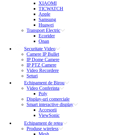
XIAOMI
TICWATCH
Apple
Samsung
Huawei
Transport Electric
Ecorider
Onan
Securitate Video
Camere IP Bullet
IP Dome Camere
IP PTZ Camere
Video Recordere
Seturi
Echipament de Birou
Video Conferinta
Poly
Display-uri comerciale
Smart interactive display
Accesorii
ViewSonic
Echipament de retea
Produse wireless
Mesh