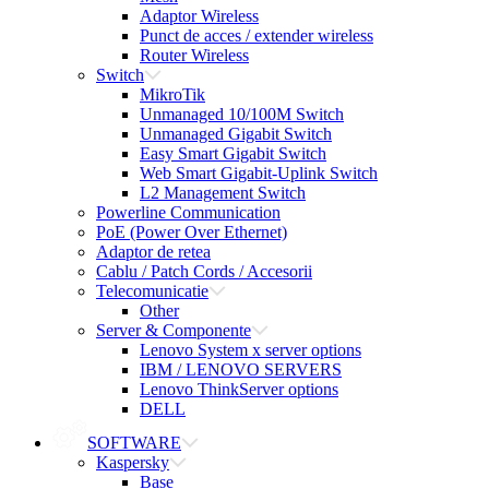
Adaptor Wireless
Punct de acces / extender wireless
Router Wireless
Switch
MikroTik
Unmanaged 10/100M Switch
Unmanaged Gigabit Switch
Easy Smart Gigabit Switch
Web Smart Gigabit-Uplink Switch
L2 Management Switch
Powerline Communication
PoE (Power Over Ethernet)
Adaptor de retea
Cablu / Patch Cords / Accesorii
Telecomunicatie
Other
Server & Componente
Lenovo System x server options
IBM / LENOVO SERVERS
Lenovo ThinkServer options
DELL
SOFTWARE
Kaspersky
Base