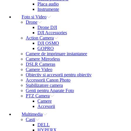
Placa audio
Instrumente
Foto si Video
Drone
Drone DJI
DJI Accessories
Action Camera
DJI OSMO
GOPRO
Camere de imprimare instantanee
Camere Mirrorless
DSLR Cameras
Camere Video
Obiectiv si accesorii pentru obiectiv
Accessorii Canon Photo
Stabilizatore camera
Genti pentru Aparate Foto
PTZ Camera
Camere
Accesorii
Multimedia
Casti
DELL
HYPERX