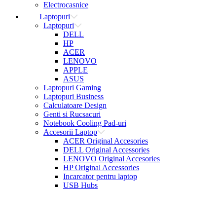
Electrocasnice
Laptopuri
Laptopuri
DELL
HP
ACER
LENOVO
APPLE
ASUS
Laptopuri Gaming
Laptopuri Business
Calculatoare Design
Genti si Rucsacuri
Notebook Cooling Pad-uri
Accesorii Laptop
ACER Original Accesories
DELL Original Accessories
LENOVO Original Accesories
HP Original Accessories
Incarcator pentru laptop
USB Hubs