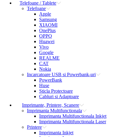
Telefoane / Tablete
Telefoane
Apple
Samsung
XIAOMI
OnePlus
OPPO
Huawei
Vivo
Google
REALME
CAT
Nokia
Incarcatoare USB si Powerbank-uri
PowerBank
Huse
Sticla Protectoare
Cabluri si Adaptoare
Imprimante, Printere, Scanere
Imprimanta Multifunctionala
Imprimanta Multifunctionala Inkjet
Imprimanta Multifunctionala Laser
Printere
Imprimanta Inkjet