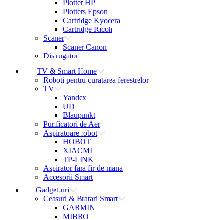
Plotter HP
Plotters Epson
Cartridge Kyocera
Cartridge Ricoh
Scaner
Scaner Canon
Distrugator
TV & Smart Home
Roboti pentru curatarea ferestrelor
TV
Yandex
UD
Blaupunkt
Purificatori de Aer
Aspiratoare robot
HOBOT
XIAOMI
TP-LINK
Aspirator fara fir de mana
Accesorii Smart
Gadget-uri
Ceasuri & Bratari Smart
GARMIN
MIBRO