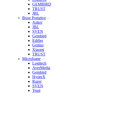
GEMBIRD
TRUST
JBL
Boxe Portative
Anker
JBL
SVEN
Gembird
Edifier
Genius
Xiaomi
TRUST
Microfoane
Logitech
AverMedia
Gembird
HyperX
Razer
SVEN
Trust