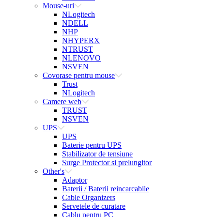
Mouse-uri
NLogitech
NDELL
NHP
NHYPERX
NTRUST
NLENOVO
NSVEN
Covorase pentru mouse
Trust
NLogitech
Camere web
TRUST
NSVEN
UPS
UPS
Baterie pentru UPS
Stabilizator de tensiune
Surge Protector si prelungitor
Other's
Adaptor
Baterii / Baterii reincarcabile
Cable Organizers
Servetele de curatare
Cablu pentru PC