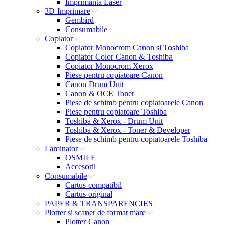
Imprimanta Laser
3D Imprimare
Gembird
Consumabile
Copiator
Copiator Monocrom Canon si Toshiba
Copiator Color Canon & Toshiba
Copiator Monocrom Xerox
Piese pentru copiatoare Canon
Canon Drum Unit
Canon & OCE Toner
Piese de schimb pentru copiatoarele Canon
Piese pentru copiatoare Toshiba
Toshiba & Xerox - Drum Unit
Toshiba & Xerox - Toner & Developer
Piese de schimb pentru copiatoarele Toshiba
Laminator
OSMILE
Accesorii
Consumabile
Cartus compatibil
Cartus original
PAPER & TRANSPARENCIES
Plotter si scaner de format mare
Plotter Canon