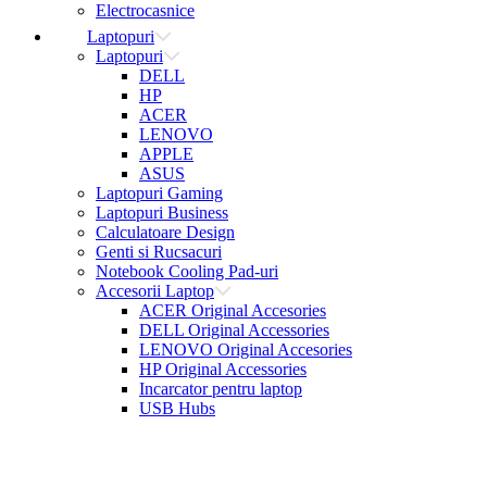
Electrocasnice
Laptopuri
Laptopuri
DELL
HP
ACER
LENOVO
APPLE
ASUS
Laptopuri Gaming
Laptopuri Business
Calculatoare Design
Genti si Rucsacuri
Notebook Cooling Pad-uri
Accesorii Laptop
ACER Original Accesories
DELL Original Accessories
LENOVO Original Accesories
HP Original Accessories
Incarcator pentru laptop
USB Hubs