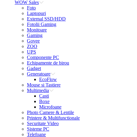
WOW Sales
Foto
Laptopuri
External SSD/HDD
Fotolii Gaming
Monitoare
Gaming
Govee
ZOO
UPS
Componente PC
Echipamente de birou
Gadget
Generatoare
EcoFlow
Mouse si Tastiere
Multimedia
Casti
Boxe
Microfoane
Photo Camere & Lentile
Printere & Multifunctionale
Securitate Video
Sisteme PC
Telefoane