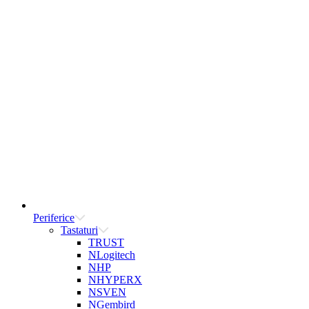
Periferice
Tastaturi
TRUST
NLogitech
NHP
NHYPERX
NSVEN
NGembird