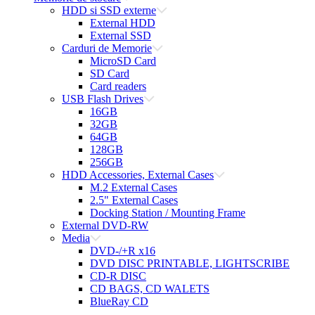
HDD si SSD externe
External HDD
External SSD
Carduri de Memorie
MicroSD Card
SD Card
Card readers
USB Flash Drives
16GB
32GB
64GB
128GB
256GB
HDD Accessories, External Cases
M.2 External Cases
2.5" External Cases
Docking Station / Mounting Frame
External DVD-RW
Media
DVD-/+R x16
DVD DISC PRINTABLE, LIGHTSCRIBE
CD-R DISC
CD BAGS, CD WALETS
BlueRay CD