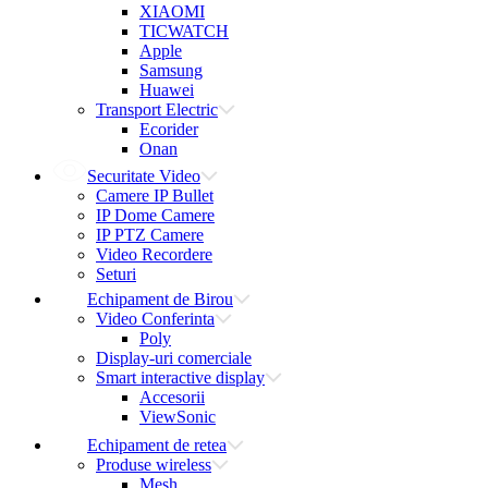
XIAOMI
TICWATCH
Apple
Samsung
Huawei
Transport Electric
Ecorider
Onan
Securitate Video
Camere IP Bullet
IP Dome Camere
IP PTZ Camere
Video Recordere
Seturi
Echipament de Birou
Video Conferinta
Poly
Display-uri comerciale
Smart interactive display
Accesorii
ViewSonic
Echipament de retea
Produse wireless
Mesh