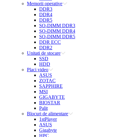
Memorii operative
DDR3
DDR4
DDR5
SO-DIMM DDR3
SO-DIMM DDR4
SO-DIMM DDR5
DDR ECC
DDR2
Unitati de stocare
SSD
HDD
Placi video
ASUS
ZOTAC
SAPPHIRE
MSI
GIGABYTE
BIOSTAR
Palit
Blocuri de alimentare
1stPlayer
ASUS
Gigabyte
HPC