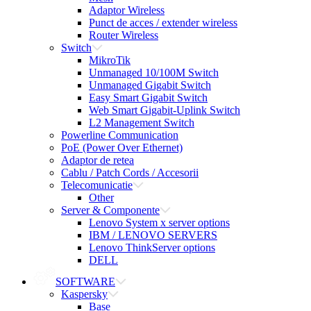
Adaptor Wireless
Punct de acces / extender wireless
Router Wireless
Switch
MikroTik
Unmanaged 10/100M Switch
Unmanaged Gigabit Switch
Easy Smart Gigabit Switch
Web Smart Gigabit-Uplink Switch
L2 Management Switch
Powerline Communication
PoE (Power Over Ethernet)
Adaptor de retea
Cablu / Patch Cords / Accesorii
Telecomunicatie
Other
Server & Componente
Lenovo System x server options
IBM / LENOVO SERVERS
Lenovo ThinkServer options
DELL
SOFTWARE
Kaspersky
Base