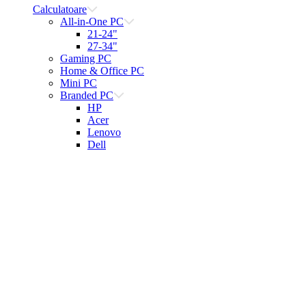
Calculatoare
All-in-One PC
21-24"
27-34"
Gaming PC
Home & Office PC
Mini PC
Branded PC
HP
Acer
Lenovo
Dell