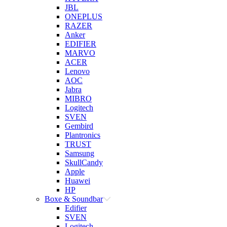
JBL
ONEPLUS
RAZER
Anker
EDIFIER
MARVO
ACER
Lenovo
AOC
Jabra
MIBRO
Logitech
SVEN
Gembird
Plantronics
TRUST
Samsung
SkullCandy
Apple
Huawei
HP
Boxe & Soundbar
Edifier
SVEN
Logitech