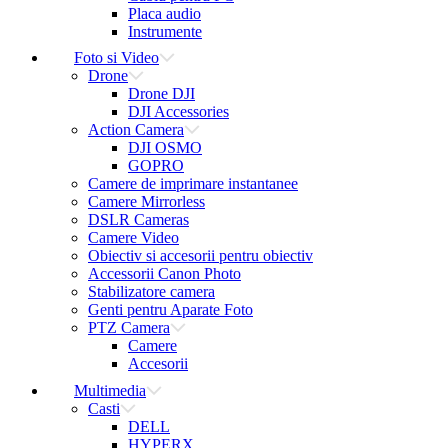
Placa audio
Instrumente
Foto si Video
Drone
Drone DJI
DJI Accessories
Action Camera
DJI OSMO
GOPRO
Camere de imprimare instantanee
Camere Mirrorless
DSLR Cameras
Camere Video
Obiectiv si accesorii pentru obiectiv
Accessorii Canon Photo
Stabilizatore camera
Genti pentru Aparate Foto
PTZ Camera
Camere
Accesorii
Multimedia
Casti
DELL
HYPERX