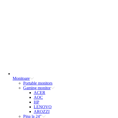
Monitoare
Portable monitors
Gaming monitor
ACER
AOC
HP
LENOVO
AROZZI
Pina la 24"