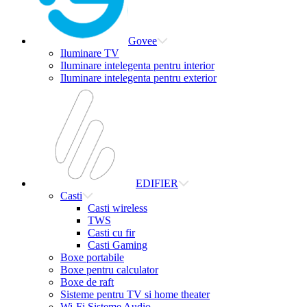
Govee
Iluminare TV
Iluminare intelegenta pentru interior
Iluminare intelegenta pentru exterior
EDIFIER
Casti
Casti wireless
TWS
Casti cu fir
Casti Gaming
Boxe portabile
Boxe pentru calculator
Boxe de raft
Sisteme pentru TV si home theater
Wi-Fi Sisteme Audio