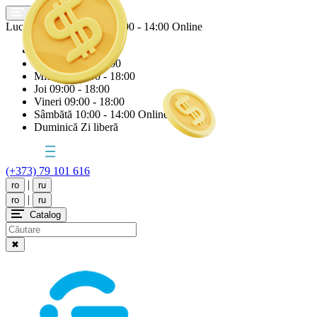
Lucrăm astăzi
Sâmbătă
10:00 - 14:00 Online
Luni
09:00 - 18:00
Marți
09:00 - 18:00
Miercuri
09:00 - 18:00
Joi
09:00 - 18:00
Vineri
09:00 - 18:00
Sâmbătă
10:00 - 14:00 Online
Duminică
Zi liberă
(+373) 79 101 616
|
ro
ru
|
ro
ru
Catalog
✖