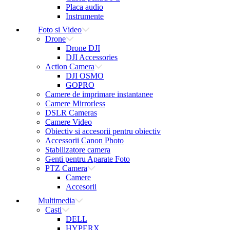
Placa audio
Instrumente
Foto si Video
Drone
Drone DJI
DJI Accessories
Action Camera
DJI OSMO
GOPRO
Camere de imprimare instantanee
Camere Mirrorless
DSLR Cameras
Camere Video
Obiectiv si accesorii pentru obiectiv
Accessorii Canon Photo
Stabilizatore camera
Genti pentru Aparate Foto
PTZ Camera
Camere
Accesorii
Multimedia
Casti
DELL
HYPERX