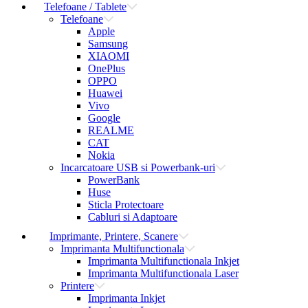
Telefoane / Tablete
Telefoane
Apple
Samsung
XIAOMI
OnePlus
OPPO
Huawei
Vivo
Google
REALME
CAT
Nokia
Incarcatoare USB si Powerbank-uri
PowerBank
Huse
Sticla Protectoare
Cabluri si Adaptoare
Imprimante, Printere, Scanere
Imprimanta Multifunctionala
Imprimanta Multifunctionala Inkjet
Imprimanta Multifunctionala Laser
Printere
Imprimanta Inkjet