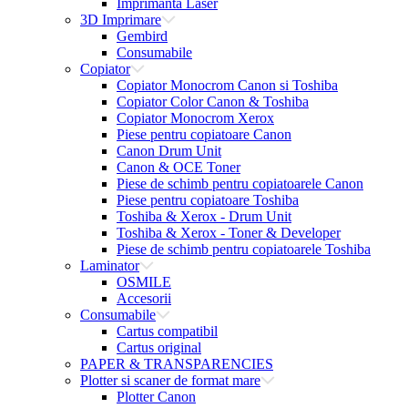
Imprimanta Laser
3D Imprimare
Gembird
Consumabile
Copiator
Copiator Monocrom Canon si Toshiba
Copiator Color Canon & Toshiba
Copiator Monocrom Xerox
Piese pentru copiatoare Canon
Canon Drum Unit
Canon & OCE Toner
Piese de schimb pentru copiatoarele Canon
Piese pentru copiatoare Toshiba
Toshiba & Xerox - Drum Unit
Toshiba & Xerox - Toner & Developer
Piese de schimb pentru copiatoarele Toshiba
Laminator
OSMILE
Accesorii
Consumabile
Cartus compatibil
Cartus original
PAPER & TRANSPARENCIES
Plotter si scaner de format mare
Plotter Canon