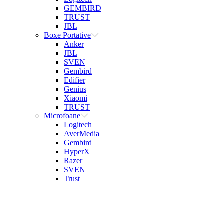
GEMBIRD
TRUST
JBL
Boxe Portative
Anker
JBL
SVEN
Gembird
Edifier
Genius
Xiaomi
TRUST
Microfoane
Logitech
AverMedia
Gembird
HyperX
Razer
SVEN
Trust