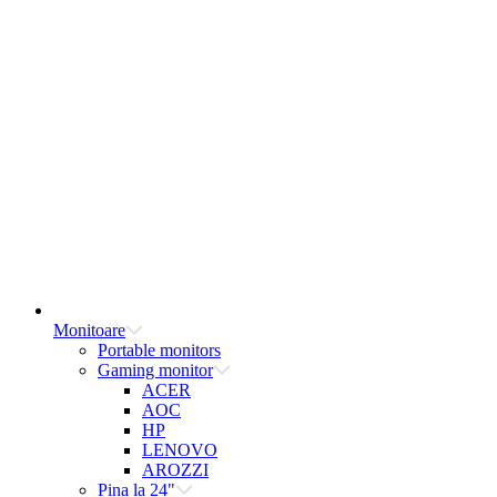
Monitoare
Portable monitors
Gaming monitor
ACER
AOC
HP
LENOVO
AROZZI
Pina la 24"