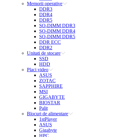
Memorii operative
DDR3
DDR4
DDR5
SO-DIMM DDR3
SO-DIMM DDR4
SO-DIMM DDR5
DDR ECC
DDR2
Unitati de stocare
SSD
HDD
Placi video
ASUS
ZOTAC
SAPPHIRE
MSI
GIGABYTE
BIOSTAR
Palit
Blocuri de alimentare
1stPlayer
ASUS
Gigabyte
HPC