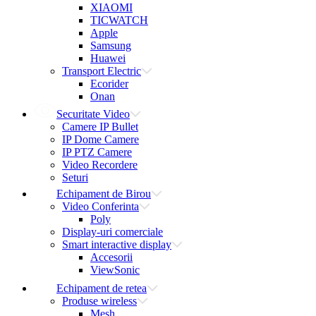
XIAOMI
TICWATCH
Apple
Samsung
Huawei
Transport Electric
Ecorider
Onan
Securitate Video
Camere IP Bullet
IP Dome Camere
IP PTZ Camere
Video Recordere
Seturi
Echipament de Birou
Video Conferinta
Poly
Display-uri comerciale
Smart interactive display
Accesorii
ViewSonic
Echipament de retea
Produse wireless
Mesh