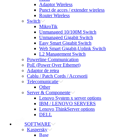
Adaptor Wireless
Punct de acces / extender wireless
Router Wireless
Switch
MikroTik
Unmanaged 10/100M Switch
Unmanaged Gigabit Switch
Easy Smart Gigabit Switch
Web Smart Gigabit-Uplink Switch
L2 Management Switch
Powerline Communication
PoE (Power Over Ethernet)
Adaptor de retea
Cablu / Patch Cords / Accesorii
Telecomunicatie
Other
Server & Componente
Lenovo System x server options
IBM / LENOVO SERVERS
Lenovo ThinkServer options
DELL
SOFTWARE
Kaspersky
Base