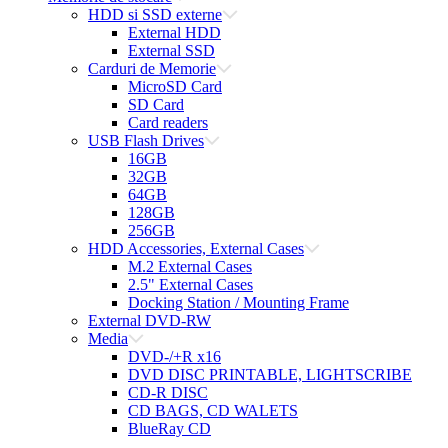
HDD si SSD externe
External HDD
External SSD
Carduri de Memorie
MicroSD Card
SD Card
Card readers
USB Flash Drives
16GB
32GB
64GB
128GB
256GB
HDD Accessories, External Cases
M.2 External Cases
2.5" External Cases
Docking Station / Mounting Frame
External DVD-RW
Media
DVD-/+R x16
DVD DISC PRINTABLE, LIGHTSCRIBE
CD-R DISC
CD BAGS, CD WALETS
BlueRay CD