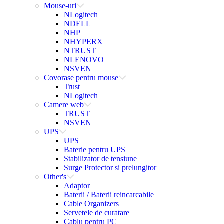
Mouse-uri
NLogitech
NDELL
NHP
NHYPERX
NTRUST
NLENOVO
NSVEN
Covorase pentru mouse
Trust
NLogitech
Camere web
TRUST
NSVEN
UPS
UPS
Baterie pentru UPS
Stabilizator de tensiune
Surge Protector si prelungitor
Other's
Adaptor
Baterii / Baterii reincarcabile
Cable Organizers
Servetele de curatare
Cablu pentru PC