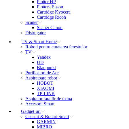
Plotter HP
Plotters Epson
Cartridge Kyocera
Cartridge Ricoh
Scaner
Scaner Canon
Distrugator
TV & Smart Home
Roboti pentru curatarea ferestrelor
TV
Yandex
UD
Blaupunkt
Purificatori de Aer
Aspiratoare robot
HOBOT
XIAOMI
TP-LINK
Aspirator fara fir de mana
Accesorii Smart
Gadget-uri
Ceasuri & Bratari Smart
GARMIN
MIBRO