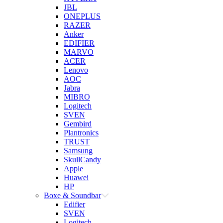
JBL
ONEPLUS
RAZER
Anker
EDIFIER
MARVO
ACER
Lenovo
AOC
Jabra
MIBRO
Logitech
SVEN
Gembird
Plantronics
TRUST
Samsung
SkullCandy
Apple
Huawei
HP
Boxe & Soundbar
Edifier
SVEN
Logitech