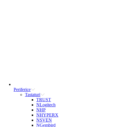
Periferice
Tastaturi
TRUST
NLogitech
NHP
NHYPERX
NSVEN
NGembird