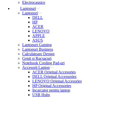
Electrocasnice
Laptopuri
Laptopuri
DELL
HP
ACER
LENOVO
APPLE
ASUS
Laptopuri Gaming
Laptopuri Business
Calculatoare Design
Genti si Rucsacuri
Notebook Cooling Pad-uri
Accesorii Laptop
ACER Original Accesories
DELL Original Accessories
LENOVO Original Accesories
HP Original Accessories
Incarcator pentru laptop
USB Hubs