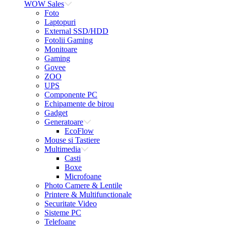
WOW Sales
Foto
Laptopuri
External SSD/HDD
Fotolii Gaming
Monitoare
Gaming
Govee
ZOO
UPS
Componente PC
Echipamente de birou
Gadget
Generatoare
EcoFlow
Mouse si Tastiere
Multimedia
Casti
Boxe
Microfoane
Photo Camere & Lentile
Printere & Multifunctionale
Securitate Video
Sisteme PC
Telefoane