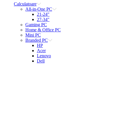
Calculatoare
All-in-One PC
21-24"
27-34"
Gaming PC
Home & Office PC
Mini PC
Branded PC
HP
Acer
Lenovo
Dell