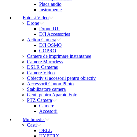
Placa audio
Instrumente
Foto si Video
Drone
Drone DJI
DJI Accessories
Action Camera
DJI OSMO
GOPRO
Camere de imprimare instantanee
Camere Mirrorless
DSLR Cameras
Camere Video
Obiectiv si accesorii pentru obiectiv
Accessorii Canon Photo
Stabilizatore camera
Genti pentru Aparate Foto
PTZ Camera
Camere
Accesorii
Multimedia
Casti
DELL
HYPERX