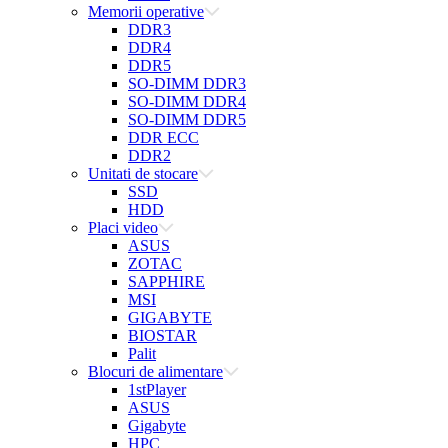
Memorii operative
DDR3
DDR4
DDR5
SO-DIMM DDR3
SO-DIMM DDR4
SO-DIMM DDR5
DDR ECC
DDR2
Unitati de stocare
SSD
HDD
Placi video
ASUS
ZOTAC
SAPPHIRE
MSI
GIGABYTE
BIOSTAR
Palit
Blocuri de alimentare
1stPlayer
ASUS
Gigabyte
HPC