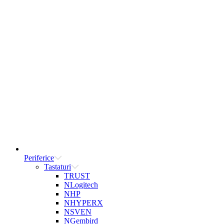
Periferice
Tastaturi
TRUST
NLogitech
NHP
NHYPERX
NSVEN
NGembird