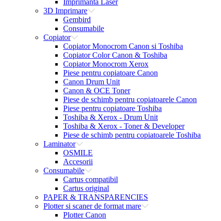
Imprimanta Laser
3D Imprimare
Gembird
Consumabile
Copiator
Copiator Monocrom Canon si Toshiba
Copiator Color Canon & Toshiba
Copiator Monocrom Xerox
Piese pentru copiatoare Canon
Canon Drum Unit
Canon & OCE Toner
Piese de schimb pentru copiatoarele Canon
Piese pentru copiatoare Toshiba
Toshiba & Xerox - Drum Unit
Toshiba & Xerox - Toner & Developer
Piese de schimb pentru copiatoarele Toshiba
Laminator
OSMILE
Accesorii
Consumabile
Cartus compatibil
Cartus original
PAPER & TRANSPARENCIES
Plotter si scaner de format mare
Plotter Canon