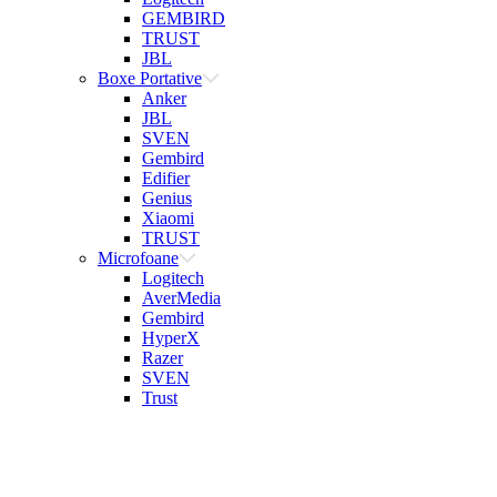
GEMBIRD
TRUST
JBL
Boxe Portative
Anker
JBL
SVEN
Gembird
Edifier
Genius
Xiaomi
TRUST
Microfoane
Logitech
AverMedia
Gembird
HyperX
Razer
SVEN
Trust