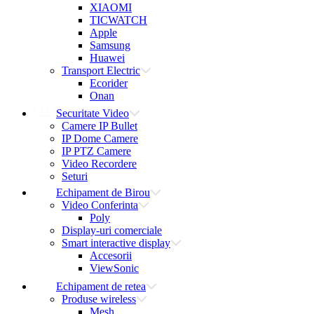
XIAOMI
TICWATCH
Apple
Samsung
Huawei
Transport Electric
Ecorider
Onan
Securitate Video
Camere IP Bullet
IP Dome Camere
IP PTZ Camere
Video Recordere
Seturi
Echipament de Birou
Video Conferinta
Poly
Display-uri comerciale
Smart interactive display
Accesorii
ViewSonic
Echipament de retea
Produse wireless
Mesh