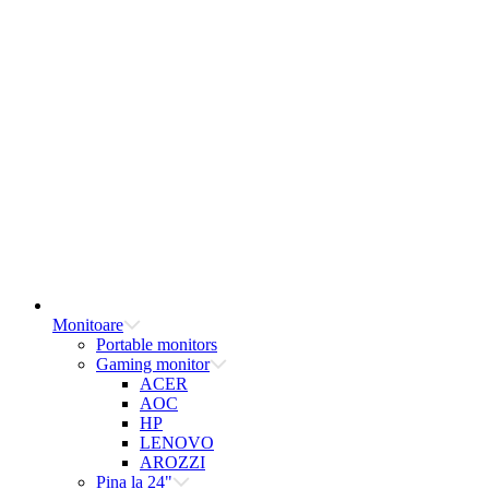
Monitoare
Portable monitors
Gaming monitor
ACER
AOC
HP
LENOVO
AROZZI
Pina la 24"