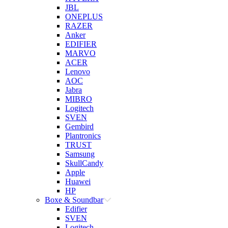
JBL
ONEPLUS
RAZER
Anker
EDIFIER
MARVO
ACER
Lenovo
AOC
Jabra
MIBRO
Logitech
SVEN
Gembird
Plantronics
TRUST
Samsung
SkullCandy
Apple
Huawei
HP
Boxe & Soundbar
Edifier
SVEN
Logitech