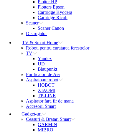
Plotter HP
Plotters Epson
Cartridge Kyocera
Cartridge Ricoh
Scaner
Scaner Canon
Distrugator
TV & Smart Home
Roboti pentru curatarea ferestrelor
TV
Yandex
UD
Blaupunkt
Purificatori de Aer
Aspiratoare robot
HOBOT
XIAOMI
TP-LINK
Aspirator fara fir de mana
Accesorii Smart
Gadget-uri
Ceasuri & Bratari Smart
GARMIN
MIBRO