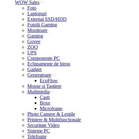
WOW Sales
Foto
Laptopuri
External SSD/HDD
Fotolii Gaming
Monitoare
Gaming
Govee
ZOO
UPS
Componente PC
Echipamente de birou
Gadget
Generatoare
EcoFlow
Mouse si Tastiere
Multimedia
Casti
Boxe
Microfoane
Photo Camere & Lentile
Printere & Multifunctionale
Securitate Video
Sisteme PC
Telefoane