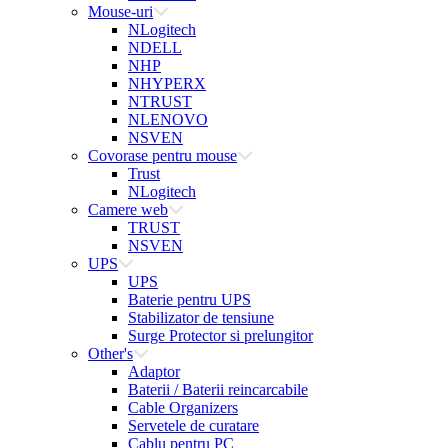
Mouse-uri
NLogitech
NDELL
NHP
NHYPERX
NTRUST
NLENOVO
NSVEN
Covorase pentru mouse
Trust
NLogitech
Camere web
TRUST
NSVEN
UPS
UPS
Baterie pentru UPS
Stabilizator de tensiune
Surge Protector si prelungitor
Other's
Adaptor
Baterii / Baterii reincarcabile
Cable Organizers
Servetele de curatare
Cablu pentru PC