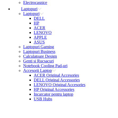
Electrocasnice
Laptopuri
Laptopuri
DELL
HP
ACER
LENOVO
APPLE
ASUS
Laptopuri Gaming
Laptopuri Business
Calculatoare Design
Genti si Rucsacuri
Notebook Cooling Pad-uri
Accesorii Laptop
ACER Original Accesories
DELL Original Accessories
LENOVO Original Accesories
HP Original Accessories
Incarcator pentru laptop
USB Hubs