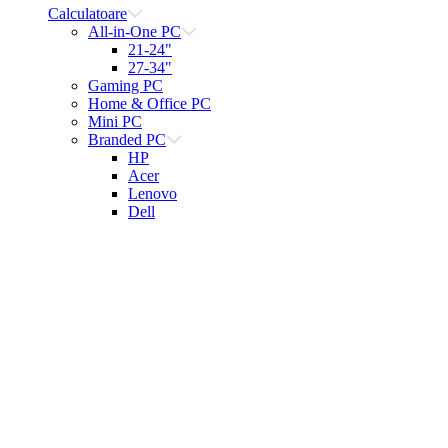
Calculatoare
All-in-One PC
21-24"
27-34"
Gaming PC
Home & Office PC
Mini PC
Branded PC
HP
Acer
Lenovo
Dell