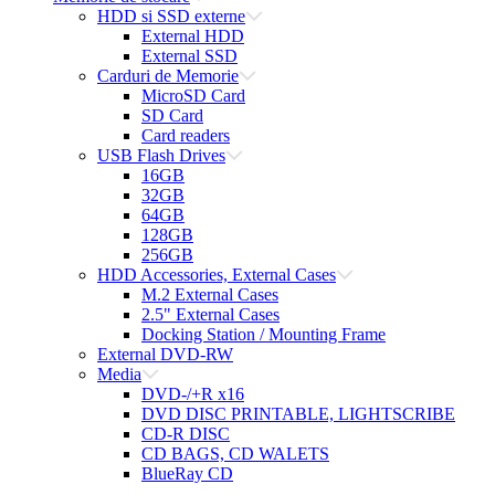
HDD si SSD externe
External HDD
External SSD
Carduri de Memorie
MicroSD Card
SD Card
Card readers
USB Flash Drives
16GB
32GB
64GB
128GB
256GB
HDD Accessories, External Cases
M.2 External Cases
2.5" External Cases
Docking Station / Mounting Frame
External DVD-RW
Media
DVD-/+R x16
DVD DISC PRINTABLE, LIGHTSCRIBE
CD-R DISC
CD BAGS, CD WALETS
BlueRay CD