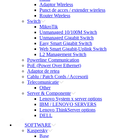
Adaptor Wireless
Punct de acces / extender wireless
Router Wireless
Switch
MikroTik
Unmanaged 10/100M Switch
Unmanaged Gigabit Switch
Easy Smart Gigabit Switch
Web Smart Gigabit-Uplink Switch
L2 Management Switch
Powerline Communication
PoE (Power Over Ethernet)
Adaptor de retea
Cablu / Patch Cords / Accesorii
Telecomunicatie
Other
Server & Componente
Lenovo System x server options
IBM / LENOVO SERVERS
Lenovo ThinkServer options
DELL
SOFTWARE
Kaspersky
Base