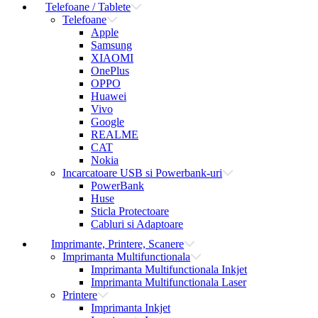
Telefoane / Tablete
Telefoane
Apple
Samsung
XIAOMI
OnePlus
OPPO
Huawei
Vivo
Google
REALME
CAT
Nokia
Incarcatoare USB si Powerbank-uri
PowerBank
Huse
Sticla Protectoare
Cabluri si Adaptoare
Imprimante, Printere, Scanere
Imprimanta Multifunctionala
Imprimanta Multifunctionala Inkjet
Imprimanta Multifunctionala Laser
Printere
Imprimanta Inkjet