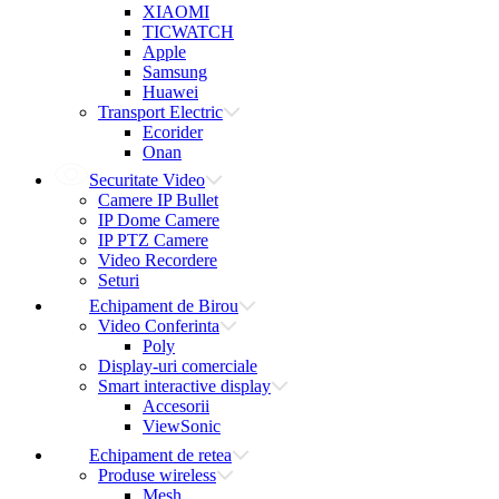
XIAOMI
TICWATCH
Apple
Samsung
Huawei
Transport Electric
Ecorider
Onan
Securitate Video
Camere IP Bullet
IP Dome Camere
IP PTZ Camere
Video Recordere
Seturi
Echipament de Birou
Video Conferinta
Poly
Display-uri comerciale
Smart interactive display
Accesorii
ViewSonic
Echipament de retea
Produse wireless
Mesh