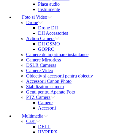
Placa audio
Instrumente
Foto si Video
Drone
Drone DJI
DJI Accessories
Action Camera
DJI OSMO
GOPRO
Camere de imprimare instantanee
Camere Mirrorless
DSLR Cameras
Camere Video
Obiectiv si accesorii pentru obiectiv
Accessorii Canon Photo
Stabilizatore camera
Genti pentru Aparate Foto
PTZ Camera
Camere
Accesorii
Multimedia
Casti
DELL
HYPERX