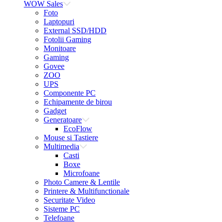
WOW Sales
Foto
Laptopuri
External SSD/HDD
Fotolii Gaming
Monitoare
Gaming
Govee
ZOO
UPS
Componente PC
Echipamente de birou
Gadget
Generatoare
EcoFlow
Mouse si Tastiere
Multimedia
Casti
Boxe
Microfoane
Photo Camere & Lentile
Printere & Multifunctionale
Securitate Video
Sisteme PC
Telefoane