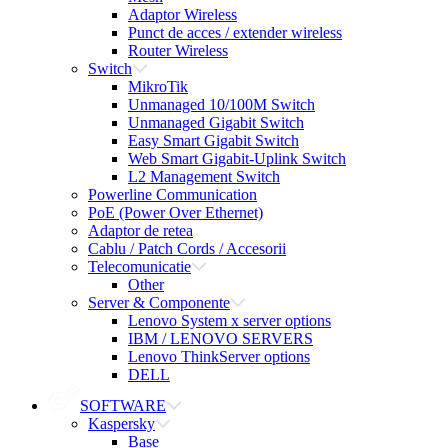
Adaptor Wireless
Punct de acces / extender wireless
Router Wireless
Switch
MikroTik
Unmanaged 10/100M Switch
Unmanaged Gigabit Switch
Easy Smart Gigabit Switch
Web Smart Gigabit-Uplink Switch
L2 Management Switch
Powerline Communication
PoE (Power Over Ethernet)
Adaptor de retea
Cablu / Patch Cords / Accesorii
Telecomunicatie
Other
Server & Componente
Lenovo System x server options
IBM / LENOVO SERVERS
Lenovo ThinkServer options
DELL
SOFTWARE
Kaspersky
Base