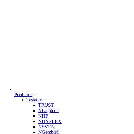
Periferice
Tastaturi
TRUST
NLogitech
NHP
NHYPERX
NSVEN
NGembird