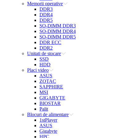
Memorii operative
DDR3
DDR4
DDR5
SO-DIMM DDR3
SO-DIMM DDR4
SO-DIMM DDR5
DDR ECC
DDR2
Unitati de stocare
SSD
HDD
Placi video
ASUS
ZOTAC
SAPPHIRE
MSI
GIGABYTE
BIOSTAR
Palit
Blocuri de alimentare
1stPlayer
ASUS
Gigabyte
HPC