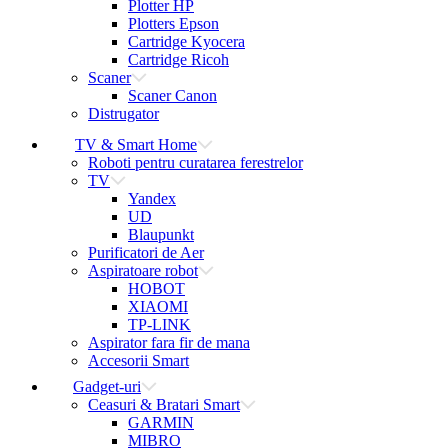
Plotter HP
Plotters Epson
Cartridge Kyocera
Cartridge Ricoh
Scaner
Scaner Canon
Distrugator
TV & Smart Home
Roboti pentru curatarea ferestrelor
TV
Yandex
UD
Blaupunkt
Purificatori de Aer
Aspiratoare robot
HOBOT
XIAOMI
TP-LINK
Aspirator fara fir de mana
Accesorii Smart
Gadget-uri
Ceasuri & Bratari Smart
GARMIN
MIBRO