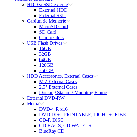
HDD si SSD externe
External HDD
External SSD
Carduri de Memorie
MicroSD Card
SD Card
Card readers
USB Flash Drives
16GB
32GB
64GB
128GB
256GB
HDD Accessories, External Cases
M.2 External Cases
2.5" External Cases
Docking Station / Mounting Frame
External DVD-RW
Media
DVD-/+R x16
DVD DISC PRINTABLE, LIGHTSCRIBE
CD-R DISC
CD BAGS, CD WALETS
BlueRay CD