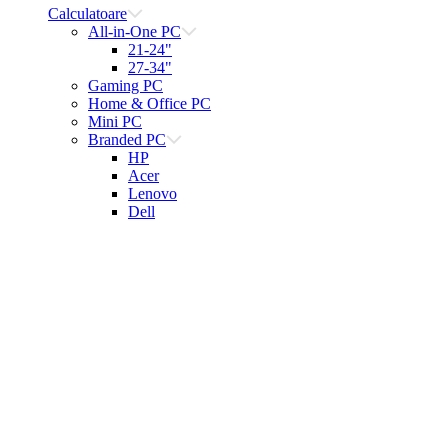
Calculatoare
All-in-One PC
21-24"
27-34"
Gaming PC
Home & Office PC
Mini PC
Branded PC
HP
Acer
Lenovo
Dell