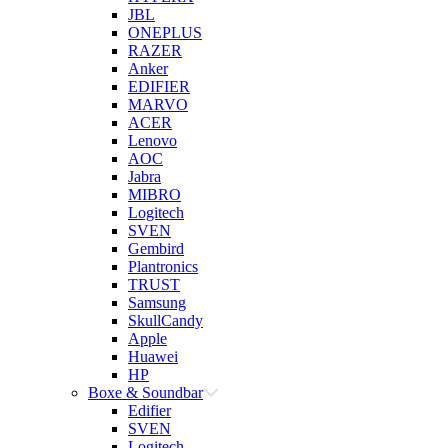
JBL
ONEPLUS
RAZER
Anker
EDIFIER
MARVO
ACER
Lenovo
AOC
Jabra
MIBRO
Logitech
SVEN
Gembird
Plantronics
TRUST
Samsung
SkullCandy
Apple
Huawei
HP
Boxe & Soundbar
Edifier
SVEN
Logitech