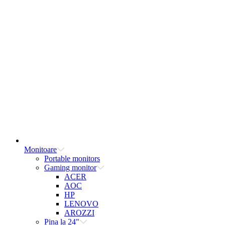
Monitoare
Portable monitors
Gaming monitor
ACER
AOC
HP
LENOVO
AROZZI
Pina la 24"