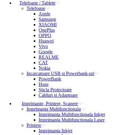
Telefoane / Tablete
Telefoane
Apple
Samsung
XIAOMI
OnePlus
OPPO
Huawei
Vivo
Google
REALME
CAT
Nokia
Incarcatoare USB si Powerbank-uri
PowerBank
Huse
Sticla Protectoare
Cabluri si Adaptoare
Imprimante, Printere, Scanere
Imprimanta Multifunctionala
Imprimanta Multifunctionala Inkjet
Imprimanta Multifunctionala Laser
Printere
Imprimanta Inkjet