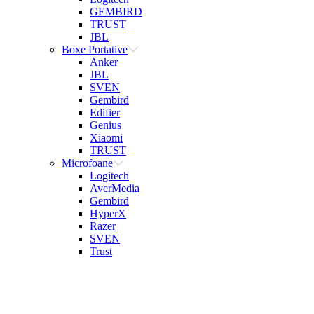
GEMBIRD
TRUST
JBL
Boxe Portative
Anker
JBL
SVEN
Gembird
Edifier
Genius
Xiaomi
TRUST
Microfoane
Logitech
AverMedia
Gembird
HyperX
Razer
SVEN
Trust