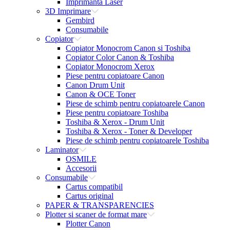
Imprimanta Laser
3D Imprimare
Gembird
Consumabile
Copiator
Copiator Monocrom Canon si Toshiba
Copiator Color Canon & Toshiba
Copiator Monocrom Xerox
Piese pentru copiatoare Canon
Canon Drum Unit
Canon & OCE Toner
Piese de schimb pentru copiatoarele Canon
Piese pentru copiatoare Toshiba
Toshiba & Xerox - Drum Unit
Toshiba & Xerox - Toner & Developer
Piese de schimb pentru copiatoarele Toshiba
Laminator
OSMILE
Accesorii
Consumabile
Cartus compatibil
Cartus original
PAPER & TRANSPARENCIES
Plotter si scaner de format mare
Plotter Canon