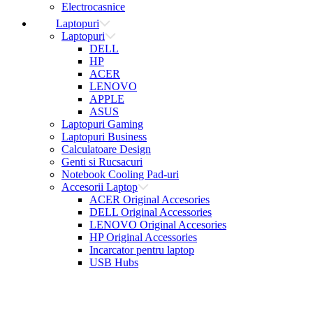
Electrocasnice
Laptopuri
Laptopuri
DELL
HP
ACER
LENOVO
APPLE
ASUS
Laptopuri Gaming
Laptopuri Business
Calculatoare Design
Genti si Rucsacuri
Notebook Cooling Pad-uri
Accesorii Laptop
ACER Original Accesories
DELL Original Accessories
LENOVO Original Accesories
HP Original Accessories
Incarcator pentru laptop
USB Hubs