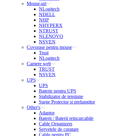
Mouse-uri
NLogitech
NDELL
NHP
NHYPERX
NTRUST
NLENOVO
NSVEN
Covorase pentru mouse
Trust
NLogitech
Camere web
TRUST
NSVEN
UPS
UPS
Baterie pentru UPS
Stabilizator de tensiune
Surge Protector si prelungitor
Other's
Adaptor
Baterii / Baterii reincarcabile
Cable Organizers
Servetele de curatare
Cablu pentru PC