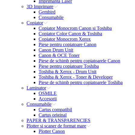
Imprimanta Laser
3D Imprimare
Gembird
Consumabile
Copiator
Copiator Monocrom Canon si Toshiba
Copiator Color Canon & Toshiba
Copiator Monocrom Xerox
Piese pentru copiatoare Canon
Canon Drum Unit
Canon & OCE Toner
Piese de schimb pentru copiatoarele Canon
Piese pentru copiatoare Toshiba
Toshiba & Xerox - Drum Unit
Toshiba & Xerox - Toner & Developer
Piese de schimb pentru copiatoarele Toshiba
Laminator
OSMILE
Accesorii
Consumabile
Cartus compatibil
Cartus original
PAPER & TRANSPARENCIES
Plotter si scaner de format mare
Plotter Canon