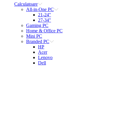
Calculatoare
All-in-One PC
21-24"
27-34"
Gaming PC
Home & Office PC
Mini PC
Branded PC
HP
Acer
Lenovo
Dell