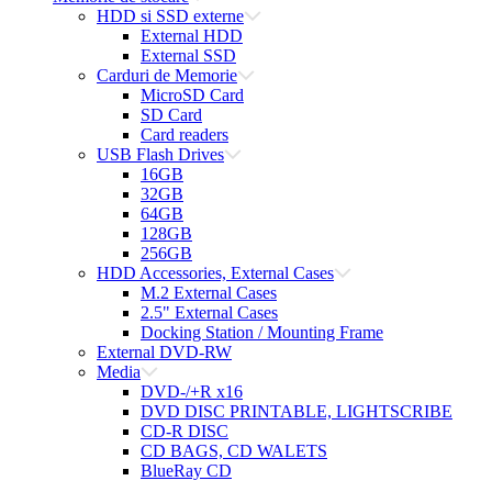
HDD si SSD externe
External HDD
External SSD
Carduri de Memorie
MicroSD Card
SD Card
Card readers
USB Flash Drives
16GB
32GB
64GB
128GB
256GB
HDD Accessories, External Cases
M.2 External Cases
2.5" External Cases
Docking Station / Mounting Frame
External DVD-RW
Media
DVD-/+R x16
DVD DISC PRINTABLE, LIGHTSCRIBE
CD-R DISC
CD BAGS, CD WALETS
BlueRay CD