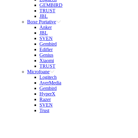
GEMBIRD
TRUST
JBL
Boxe Portative
Anker
JBL
SVEN
Gembird
Edifier
Genius
Xiaomi
TRUST
Microfoane
Logitech
AverMedia
Gembird
HyperX
Razer
SVEN
Trust