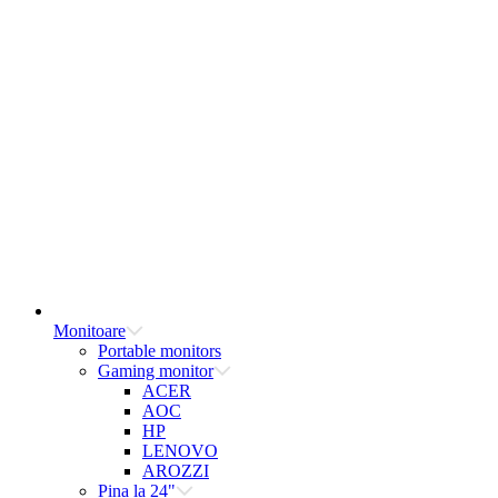
Monitoare
Portable monitors
Gaming monitor
ACER
AOC
HP
LENOVO
AROZZI
Pina la 24"