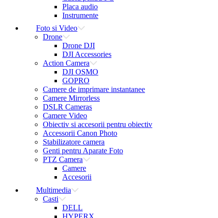
Placa audio
Instrumente
Foto si Video
Drone
Drone DJI
DJI Accessories
Action Camera
DJI OSMO
GOPRO
Camere de imprimare instantanee
Camere Mirrorless
DSLR Cameras
Camere Video
Obiectiv si accesorii pentru obiectiv
Accessorii Canon Photo
Stabilizatore camera
Genti pentru Aparate Foto
PTZ Camera
Camere
Accesorii
Multimedia
Casti
DELL
HYPERX