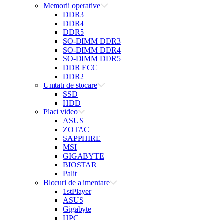
Memorii operative
DDR3
DDR4
DDR5
SO-DIMM DDR3
SO-DIMM DDR4
SO-DIMM DDR5
DDR ECC
DDR2
Unitati de stocare
SSD
HDD
Placi video
ASUS
ZOTAC
SAPPHIRE
MSI
GIGABYTE
BIOSTAR
Palit
Blocuri de alimentare
1stPlayer
ASUS
Gigabyte
HPC