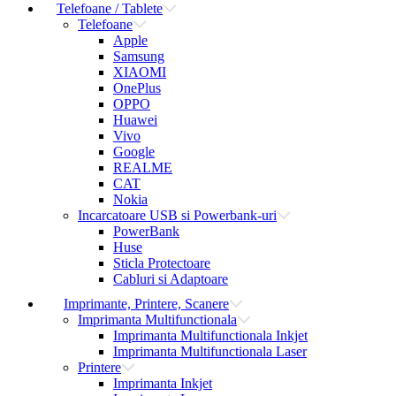
Telefoane / Tablete
Telefoane
Apple
Samsung
XIAOMI
OnePlus
OPPO
Huawei
Vivo
Google
REALME
CAT
Nokia
Incarcatoare USB si Powerbank-uri
PowerBank
Huse
Sticla Protectoare
Cabluri si Adaptoare
Imprimante, Printere, Scanere
Imprimanta Multifunctionala
Imprimanta Multifunctionala Inkjet
Imprimanta Multifunctionala Laser
Printere
Imprimanta Inkjet