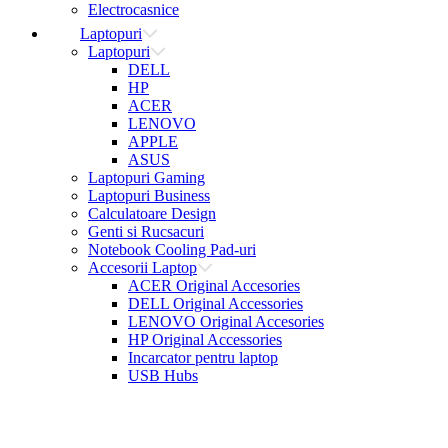
Electrocasnice
Laptopuri
Laptopuri
DELL
HP
ACER
LENOVO
APPLE
ASUS
Laptopuri Gaming
Laptopuri Business
Calculatoare Design
Genti si Rucsacuri
Notebook Cooling Pad-uri
Accesorii Laptop
ACER Original Accesories
DELL Original Accessories
LENOVO Original Accesories
HP Original Accessories
Incarcator pentru laptop
USB Hubs