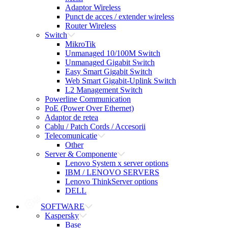
Adaptor Wireless
Punct de acces / extender wireless
Router Wireless
Switch
MikroTik
Unmanaged 10/100M Switch
Unmanaged Gigabit Switch
Easy Smart Gigabit Switch
Web Smart Gigabit-Uplink Switch
L2 Management Switch
Powerline Communication
PoE (Power Over Ethernet)
Adaptor de retea
Cablu / Patch Cords / Accesorii
Telecomunicatie
Other
Server & Componente
Lenovo System x server options
IBM / LENOVO SERVERS
Lenovo ThinkServer options
DELL
SOFTWARE
Kaspersky
Base