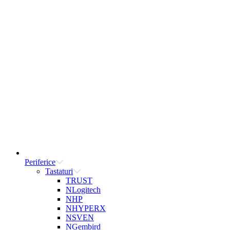
Periferice
Tastaturi
TRUST
NLogitech
NHP
NHYPERX
NSVEN
NGembird