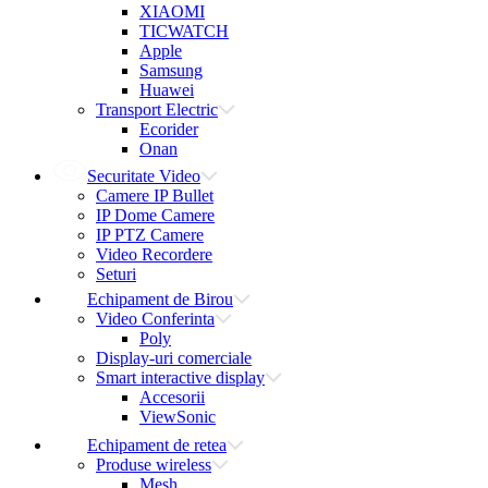
XIAOMI
TICWATCH
Apple
Samsung
Huawei
Transport Electric
Ecorider
Onan
Securitate Video
Camere IP Bullet
IP Dome Camere
IP PTZ Camere
Video Recordere
Seturi
Echipament de Birou
Video Conferinta
Poly
Display-uri comerciale
Smart interactive display
Accesorii
ViewSonic
Echipament de retea
Produse wireless
Mesh