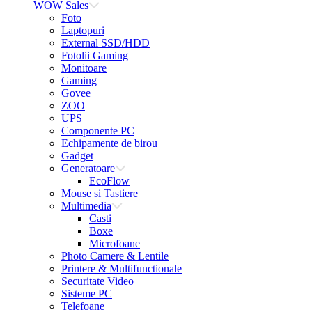
WOW Sales
Foto
Laptopuri
External SSD/HDD
Fotolii Gaming
Monitoare
Gaming
Govee
ZOO
UPS
Componente PC
Echipamente de birou
Gadget
Generatoare
EcoFlow
Mouse si Tastiere
Multimedia
Casti
Boxe
Microfoane
Photo Camere & Lentile
Printere & Multifunctionale
Securitate Video
Sisteme PC
Telefoane