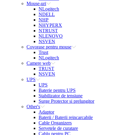
Mouse-uri
NLogitech
NDELL
NHP
NHYPERX
NTRUST
NLENOVO
NSVEN
Covorase pentru mouse
Trust
NLogitech
Camere web
TRUST
NSVEN
UPS
UPS
Baterie pentru UPS
Stabilizator de tensiune
Surge Protector si prelungitor
Other's
Adaptor
Baterii / Baterii reincarcabile
Cable Organizers
Servetele de curatare
Cablu pentru PC