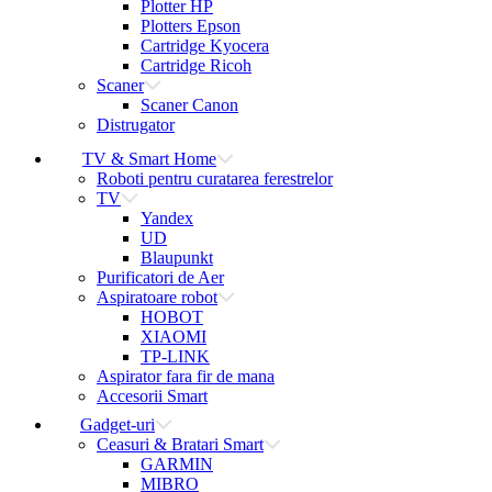
Plotter HP
Plotters Epson
Cartridge Kyocera
Cartridge Ricoh
Scaner
Scaner Canon
Distrugator
TV & Smart Home
Roboti pentru curatarea ferestrelor
TV
Yandex
UD
Blaupunkt
Purificatori de Aer
Aspiratoare robot
HOBOT
XIAOMI
TP-LINK
Aspirator fara fir de mana
Accesorii Smart
Gadget-uri
Ceasuri & Bratari Smart
GARMIN
MIBRO