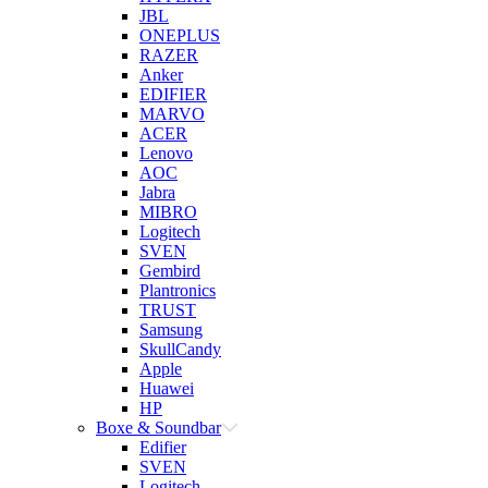
JBL
ONEPLUS
RAZER
Anker
EDIFIER
MARVO
ACER
Lenovo
AOC
Jabra
MIBRO
Logitech
SVEN
Gembird
Plantronics
TRUST
Samsung
SkullCandy
Apple
Huawei
HP
Boxe & Soundbar
Edifier
SVEN
Logitech