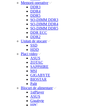
Memorii operative
DDR3
DDR4
DDR5
SO-DIMM DDR3
SO-DIMM DDR4
SO-DIMM DDR5
DDR ECC
DDR2
Unitati de stocare
SSD
HDD
Placi video
ASUS
ZOTAC
SAPPHIRE
MSI
GIGABYTE
BIOSTAR
Palit
Blocuri de alimentare
1stPlayer
ASUS
Gigabyte
HPC