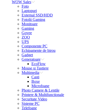
WOW Sales
Foto
Laptopuri
External SSD/HDD
Fotolii Gaming
Monitoare
Gaming
Govee
ZOO
UPS
Componente PC
Echipamente de birou
Gadget
Generatoare
EcoFlow
Mouse si Tastiere
Multimedia
Casti
Boxe
Microfoane
Photo Camere & Lentile
Printere & Multifunctionale
Securitate Video
Sisteme PC
Telefoane