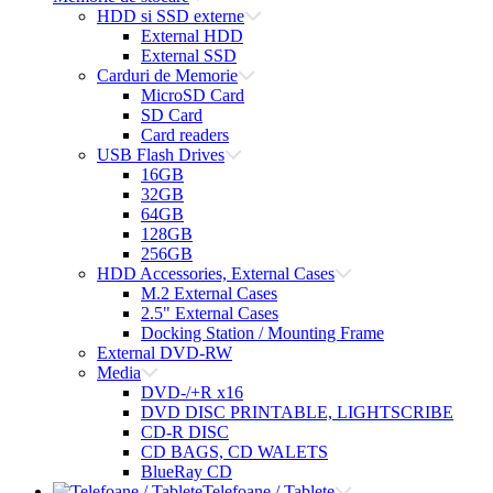
HDD si SSD externe
External HDD
External SSD
Carduri de Memorie
MicroSD Card
SD Card
Card readers
USB Flash Drives
16GB
32GB
64GB
128GB
256GB
HDD Accessories, External Cases
M.2 External Cases
2.5" External Cases
Docking Station / Mounting Frame
External DVD-RW
Media
DVD-/+R x16
DVD DISC PRINTABLE, LIGHTSCRIBE
CD-R DISC
CD BAGS, CD WALETS
BlueRay CD
Telefoane / Tablete