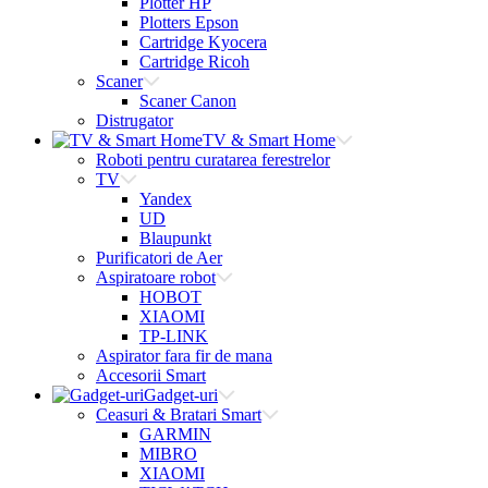
Plotter HP
Plotters Epson
Cartridge Kyocera
Cartridge Ricoh
Scaner
Scaner Canon
Distrugator
TV & Smart Home
Roboti pentru curatarea ferestrelor
TV
Yandex
UD
Blaupunkt
Purificatori de Aer
Aspiratoare robot
HOBOT
XIAOMI
TP-LINK
Aspirator fara fir de mana
Accesorii Smart
Gadget-uri
Ceasuri & Bratari Smart
GARMIN
MIBRO
XIAOMI