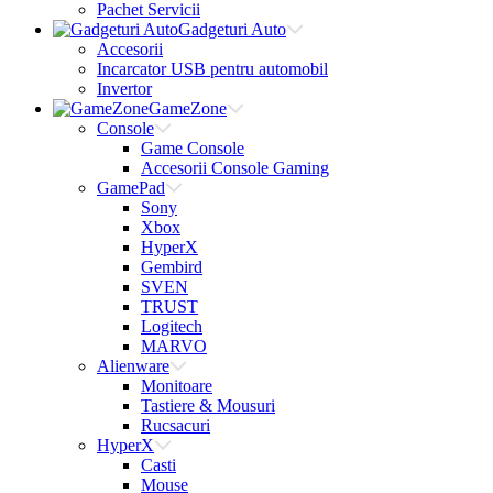
Pachet Servicii
Gadgeturi Auto
Accesorii
Incarcator USB pentru automobil
Invertor
GameZone
Console
Game Console
Accesorii Console Gaming
GamePad
Sony
Xbox
HyperX
Gembird
SVEN
TRUST
Logitech
MARVO
Alienware
Monitoare
Tastiere & Mousuri
Rucsacuri
HyperX
Casti
Mouse