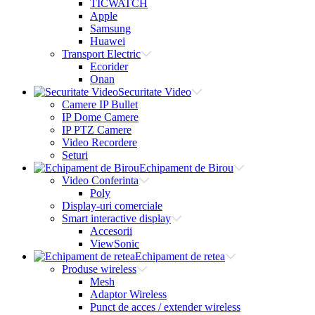
TICWATCH
Apple
Samsung
Huawei
Transport Electric
Ecorider
Onan
Securitate Video
Camere IP Bullet
IP Dome Camere
IP PTZ Camere
Video Recordere
Seturi
Echipament de Birou
Video Conferinta
Poly
Display-uri comerciale
Smart interactive display
Accesorii
ViewSonic
Echipament de retea
Produse wireless
Mesh
Adaptor Wireless
Punct de acces / extender wireless