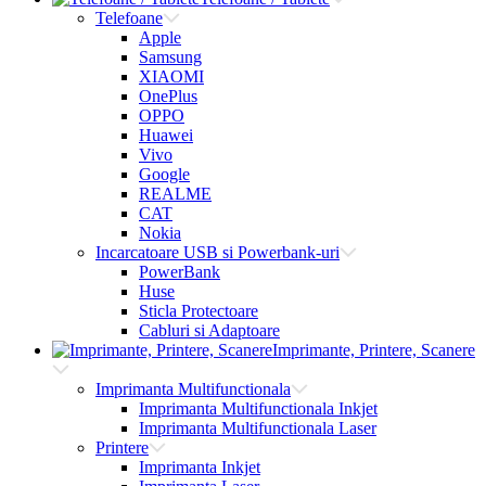
Telefoane
Apple
Samsung
XIAOMI
OnePlus
OPPO
Huawei
Vivo
Google
REALME
CAT
Nokia
Incarcatoare USB si Powerbank-uri
PowerBank
Huse
Sticla Protectoare
Cabluri si Adaptoare
Imprimante, Printere, Scanere
Imprimanta Multifunctionala
Imprimanta Multifunctionala Inkjet
Imprimanta Multifunctionala Laser
Printere
Imprimanta Inkjet