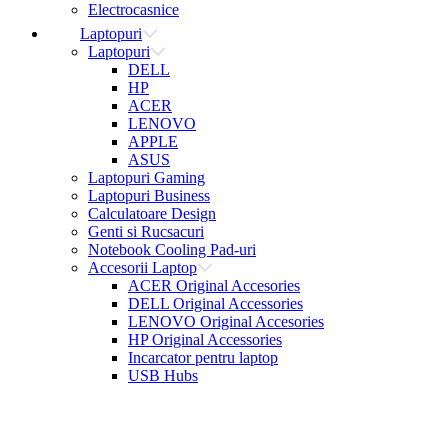
Electrocasnice
Laptopuri
Laptopuri
DELL
HP
ACER
LENOVO
APPLE
ASUS
Laptopuri Gaming
Laptopuri Business
Calculatoare Design
Genti si Rucsacuri
Notebook Cooling Pad-uri
Accesorii Laptop
ACER Original Accesories
DELL Original Accessories
LENOVO Original Accesories
HP Original Accessories
Incarcator pentru laptop
USB Hubs