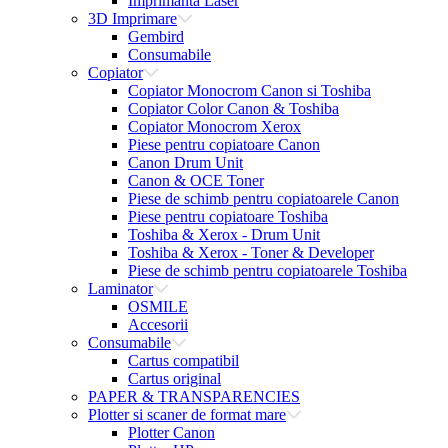
Imprimanta Laser
3D Imprimare
Gembird
Consumabile
Copiator
Copiator Monocrom Canon si Toshiba
Copiator Color Canon & Toshiba
Copiator Monocrom Xerox
Piese pentru copiatoare Canon
Canon Drum Unit
Canon & OCE Toner
Piese de schimb pentru copiatoarele Canon
Piese pentru copiatoare Toshiba
Toshiba & Xerox - Drum Unit
Toshiba & Xerox - Toner & Developer
Piese de schimb pentru copiatoarele Toshiba
Laminator
OSMILE
Accesorii
Consumabile
Cartus compatibil
Cartus original
PAPER & TRANSPARENCIES
Plotter si scaner de format mare
Plotter Canon