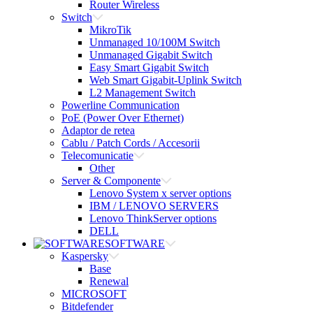
Router Wireless
Switch
MikroTik
Unmanaged 10/100M Switch
Unmanaged Gigabit Switch
Easy Smart Gigabit Switch
Web Smart Gigabit-Uplink Switch
L2 Management Switch
Powerline Communication
PoE (Power Over Ethernet)
Adaptor de retea
Cablu / Patch Cords / Accesorii
Telecomunicatie
Other
Server & Componente
Lenovo System x server options
IBM / LENOVO SERVERS
Lenovo ThinkServer options
DELL
SOFTWARE
Kaspersky
Base
Renewal
MICROSOFT
Bitdefender