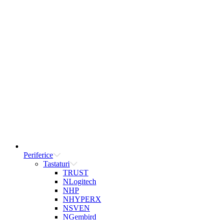
Periferice
Tastaturi
TRUST
NLogitech
NHP
NHYPERX
NSVEN
NGembird