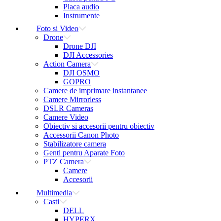
Placa audio
Instrumente
Foto si Video
Drone
Drone DJI
DJI Accessories
Action Camera
DJI OSMO
GOPRO
Camere de imprimare instantanee
Camere Mirrorless
DSLR Cameras
Camere Video
Obiectiv si accesorii pentru obiectiv
Accessorii Canon Photo
Stabilizatore camera
Genti pentru Aparate Foto
PTZ Camera
Camere
Accesorii
Multimedia
Casti
DELL
HYPERX