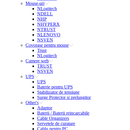
Mouse-uri
NLogitech
NDELL
NHP
NHYPERX
NTRUST
NLENOVO
NSVEN
Covorase pentru mouse
Trust
NLogitech
Camere web
TRUST
NSVEN
UPS
UPS
Baterie pentru UPS
Stabilizator de tensiune
Surge Protector si prelungitor
Other's
Adaptor
Baterii / Baterii reincarcabile
Cable Organizers
Servetele de curatare
Cablu pentru PC