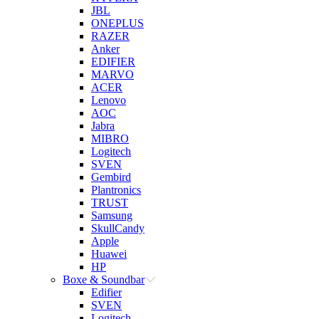
JBL
ONEPLUS
RAZER
Anker
EDIFIER
MARVO
ACER
Lenovo
AOC
Jabra
MIBRO
Logitech
SVEN
Gembird
Plantronics
TRUST
Samsung
SkullCandy
Apple
Huawei
HP
Boxe & Soundbar
Edifier
SVEN
Logitech