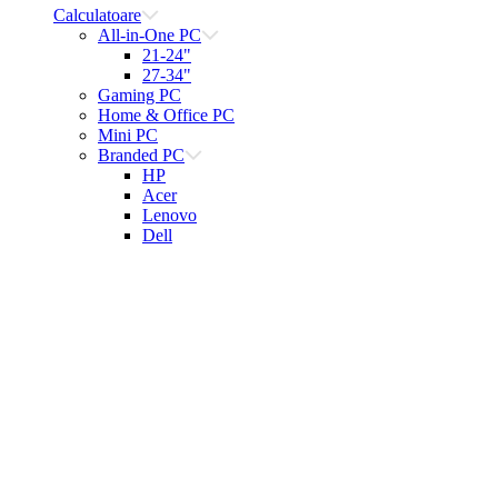
Calculatoare
All-in-One PC
21-24"
27-34"
Gaming PC
Home & Office PC
Mini PC
Branded PC
HP
Acer
Lenovo
Dell