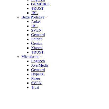
GEMBIRD
TRUST
JBL
Boxe Portative
Anker
JBL
SVEN
Gembird
Edifier
Genius
Xiaomi
TRUST
Microfoane
Logitech
AverMedia
Gembird
HyperX
Razer
SVEN
Trust