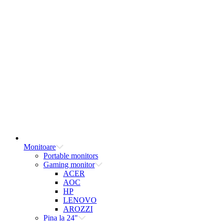
Monitoare
Portable monitors
Gaming monitor
ACER
AOC
HP
LENOVO
AROZZI
Pina la 24"